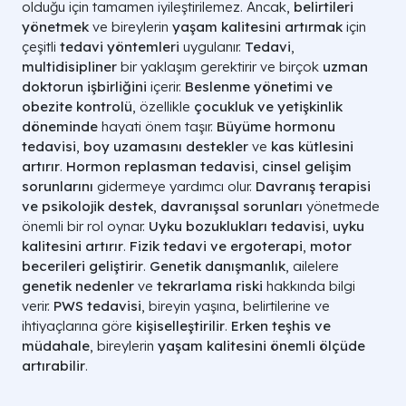
olduğu için tamamen iyileştirilemez. Ancak,
belirtileri
yönetmek
ve bireylerin
yaşam kalitesini artırmak
için
çeşitli
tedavi yöntemleri
uygulanır.
Tedavi
,
multidisipliner
bir yaklaşım gerektirir ve birçok
uzman
doktorun işbirliğini
içerir.
Beslenme yönetimi ve
obezite kontrolü
, özellikle
çocukluk ve yetişkinlik
döneminde
hayati önem taşır.
Büyüme hormonu
tedavisi
,
boy uzamasını destekler
ve
kas kütlesini
artırır
.
Hormon replasman tedavisi
,
cinsel gelişim
sorunlarını
gidermeye yardımcı olur.
Davranış terapisi
ve psikolojik destek
,
davranışsal sorunları
yönetmede
önemli bir rol oynar.
Uyku bozuklukları tedavisi
,
uyku
kalitesini artırır
.
Fizik tedavi ve ergoterapi
,
motor
becerileri geliştirir
.
Genetik danışmanlık
, ailelere
genetik nedenler
ve
tekrarlama riski
hakkında bilgi
verir.
PWS tedavisi
, bireyin yaşına, belirtilerine ve
ihtiyaçlarına göre
kişiselleştirilir
.
Erken teşhis ve
müdahale
, bireylerin
yaşam kalitesini önemli ölçüde
artırabilir
.