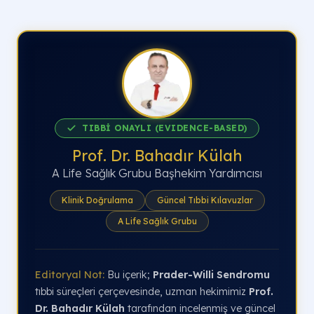
TIBBİ ONAYLI (EVIDENCE-BASED)
Prof. Dr. Bahadır Külah
A Life Sağlık Grubu Başhekim Yardımcısı
Klinik Doğrulama
Güncel Tıbbi Kılavuzlar
A Life Sağlık Grubu
Editoryal Not:
Bu içerik;
Prader-Willi Sendromu
tıbbi süreçleri çerçevesinde, uzman hekimimiz
Prof.
Dr. Bahadır Külah
tarafından incelenmiş ve güncel