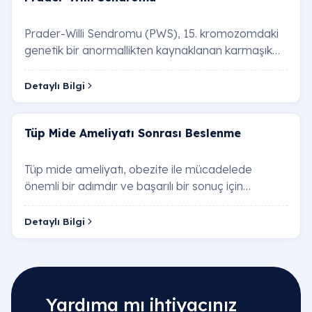
Prader-Willi Sendromu (PWS), 15. kromozomdaki
genetik bir anormallikten kaynaklanan karmaşık
bir genetik bozukluktur. Bu durum, yaşam boyu s…
Detaylı Bilgi
Tüp Mide Ameliyatı Sonrası Beslenme
Tüp mide ameliyatı, obezite ile mücadelede
önemli bir adımdır ve başarılı bir sonuç için
ameliyat sonrası beslenme düzeni hayati önem
taşır.…
Detaylı Bilgi
Yardıma mı ihtiyacınız