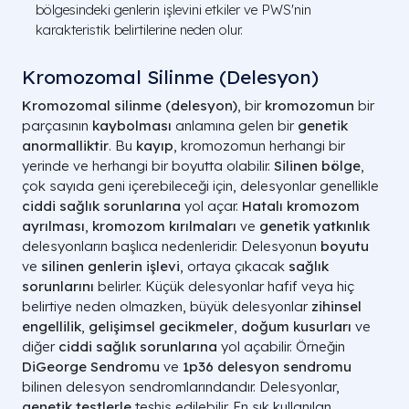
bölgesindeki genlerin işlevini etkiler ve PWS'nin
karakteristik belirtilerine neden olur.
Kromozomal Silinme (Delesyon)
Kromozomal silinme (delesyon)
, bir
kromozomun
bir
parçasının
kaybolması
anlamına gelen bir
genetik
anormalliktir
. Bu
kayıp
, kromozomun herhangi bir
yerinde ve herhangi bir boyutta olabilir.
Silinen bölge
,
çok sayıda geni içerebileceği için, delesyonlar genellikle
ciddi sağlık sorunlarına
yol açar.
Hatalı kromozom
ayrılması
,
kromozom kırılmaları
ve
genetik yatkınlık
delesyonların başlıca nedenleridir. Delesyonun
boyutu
ve
silinen genlerin işlevi
, ortaya çıkacak
sağlık
sorunlarını
belirler. Küçük delesyonlar hafif veya hiç
belirtiye neden olmazken, büyük delesyonlar
zihinsel
engellilik
,
gelişimsel gecikmeler
,
doğum kusurları
ve
diğer
ciddi sağlık sorunlarına
yol açabilir. Örneğin
DiGeorge Sendromu
ve
1p36 delesyon sendromu
bilinen delesyon sendromlarındandır. Delesyonlar,
genetik testlerle
teşhis edilebilir. En sık kullanılan