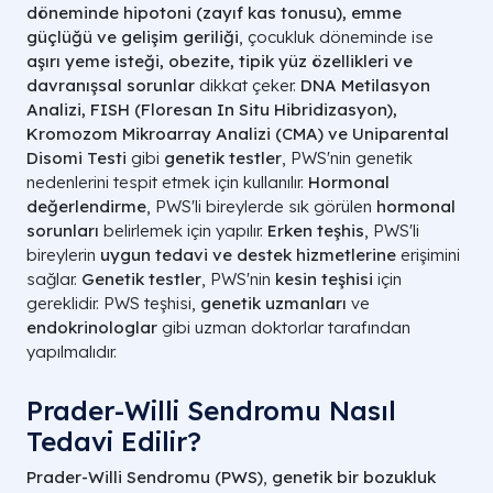
döneminde hipotoni (zayıf kas tonusu), emme
güçlüğü ve gelişim geriliği
, çocukluk döneminde ise
aşırı yeme isteği, obezite, tipik yüz özellikleri ve
davranışsal sorunlar
dikkat çeker.
DNA Metilasyon
Analizi, FISH (Floresan In Situ Hibridizasyon),
Kromozom Mikroarray Analizi (CMA) ve Uniparental
Disomi Testi
gibi
genetik testler
, PWS'nin genetik
nedenlerini tespit etmek için kullanılır.
Hormonal
değerlendirme
, PWS'li bireylerde sık görülen
hormonal
sorunları
belirlemek için yapılır.
Erken teşhis
, PWS'li
bireylerin
uygun tedavi ve destek hizmetlerine
erişimini
sağlar.
Genetik testler
, PWS'nin
kesin teşhisi
için
gereklidir. PWS teşhisi,
genetik uzmanları
ve
endokrinologlar
gibi uzman doktorlar tarafından
yapılmalıdır.
Prader-Willi Sendromu Nasıl
Tedavi Edilir?
Prader-Willi Sendromu (PWS)
,
genetik bir bozukluk