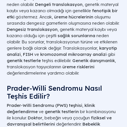
neden olabilir.
Dengeli translokasyon
, genetik materyal
kaybı veya kazancı olmadığı için genellikle
fenotipik bir
etki
göstermez. Ancak,
üreme hücrelerinin
oluşumu
sırasında dengesiz gametlerin oluşmasına neden olabilir.
Dengesiz translokasyon
, genetik materyal kaybı veya
kazancı olduğu için çeşitli
sağlık sorunlarına
neden
olabilir. Bu sorunlar, translokasyonun türüne ve etkilenen
genlere bağlı olarak değişir. Translokasyonlar,
karyotip
analizi
,
FISH
ve
kromozomal mikroarray analizi
gibi
genetik testlerle
teşhis edilebilir.
Genetik danışmanlık
,
translokasyon taşıyıcılarının
üreme risklerini
değerlendirmelerine yardımcı olabilir.
Prader-Willi Sendromu Nasıl
Teşhis Edilir?
Prader-Willi Sendromu (PWS) teşhisi
,
klinik
değerlendirme
ve
genetik testlerin
bir kombinasyonu
ile konulur.
Doktor
, bebeğin veya çocuğun
fiziksel ve
davranışsal belirtilerini
değerlendirir.
Bebeklik