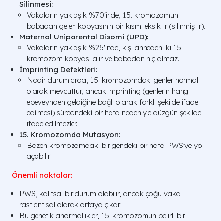
Silinmesi:
Vakaların yaklaşık %70'inde, 15. kromozomun
babadan gelen kopyasının bir kısmı eksiktir (silinmiştir).
Maternal Uniparental Disomi (UPD):
Vakaların yaklaşık %25'inde, kişi anneden iki 15.
kromozom kopyası alır ve babadan hiç almaz.
İmprinting Defektleri:
Nadir durumlarda, 15. kromozomdaki genler normal
olarak mevcuttur, ancak imprinting (genlerin hangi
ebeveynden geldiğine bağlı olarak farklı şekilde ifade
edilmesi) sürecindeki bir hata nedeniyle düzgün şekilde
ifade edilmezler.
15. Kromozomda Mutasyon:
Bazen kromozomdaki bir gendeki bir hata PWS'ye yol
açabilir.
Önemli noktalar:
PWS, kalıtsal bir durum olabilir, ancak çoğu vaka
rastlantısal olarak ortaya çıkar.
Bu genetik anormallikler, 15. kromozomun belirli bir