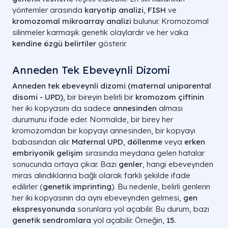
yöntemler arasında
karyotip analizi
,
FISH
ve
kromozomal mikroarray analizi
bulunur. Kromozomal
silinmeler karmaşık genetik olaylardır ve her vaka
kendine özgü belirtiler
gösterir.
Anneden Tek Ebeveynli Dizomi
Anneden tek ebeveynli dizomi (maternal uniparental
disomi - UPD)
, bir bireyin belirli bir
kromozom çiftinin
her iki kopyasını da sadece
annesinden
alması
durumunu ifade eder. Normalde, bir birey her
kromozomdan bir kopyayı annesinden, bir kopyayı
babasından alır.
Maternal UPD
,
döllenme
veya
erken
embriyonik gelişim
sırasında meydana gelen hatalar
sonucunda ortaya çıkar. Bazı
genler
, hangi ebeveynden
miras alındıklarına bağlı olarak farklı şekilde ifade
edilirler (
genetik imprinting
). Bu nedenle, belirli genlerin
her iki kopyasının da aynı ebeveynden gelmesi,
gen
ekspresyonunda
sorunlara yol açabilir. Bu durum, bazı
genetik sendromlara
yol açabilir. Örneğin,
15.