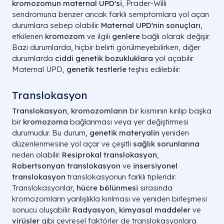
kromozomun maternal UPD'si
, Prader-Willi
sendromuna benzer ancak farklı semptomlara yol açan
durumlara sebep olabilir.
Maternal UPD'nin sonuçları
,
etkilenen
kromozom
ve ilgili
genlere
bağlı olarak değişir.
Bazı durumlarda, hiçbir belirti görülmeyebilirken, diğer
durumlarda
ciddi genetik bozukluklara
yol açabilir.
Maternal UPD,
genetik testlerle
teşhis edilebilir.
Translokasyon
Translokasyon
,
kromozomların
bir kısmının kırılıp başka
bir
kromozoma
bağlanması veya yer değiştirmesi
durumudur. Bu durum,
genetik materyalin
yeniden
düzenlenmesine yol açar ve çeşitli
sağlık sorunlarına
neden olabilir.
Resiprokal translokasyon
,
Robertsonyan translokasyon
ve
insersiyonel
translokasyon
translokasyonun farklı tipleridir.
Translokasyonlar,
hücre bölünmesi
sırasında
kromozomların yanlışlıkla kırılması ve yeniden birleşmesi
sonucu oluşabilir.
Radyasyon
,
kimyasal maddeler
ve
virüsler
gibi çevresel faktörler de translokasyonlara