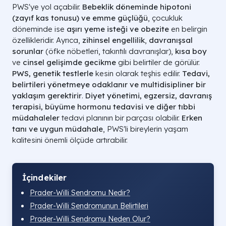
PWS'ye yol açabilir.
Bebeklik döneminde hipotoni
(zayıf kas tonusu) ve emme güçlüğü
, çocukluk
döneminde ise
aşırı yeme isteği ve obezite
en belirgin
özellikleridir. Ayrıca,
zihinsel engellilik
,
davranışsal
sorunlar
(öfke nöbetleri, takıntılı davranışlar),
kısa boy
ve
cinsel gelişimde gecikme
gibi belirtiler de görülür.
PWS, genetik testlerle
kesin olarak teşhis edilir.
Tedavi,
belirtileri yönetmeye odaklanır ve multidisipliner bir
yaklaşım gerektirir
.
Diyet yönetimi, egzersiz, davranış
terapisi, büyüme hormonu tedavisi ve diğer tıbbi
müdahaleler
tedavi planının bir parçası olabilir.
Erken
tanı ve uygun müdahale
, PWS'li bireylerin yaşam
kalitesini önemli ölçüde artırabilir.
İçindekiler
Prader-Willi Sendromu Nedir?
Prader-Willi Sendromunun Belirtileri
Prader-Willi Sendromu Neden Olur?