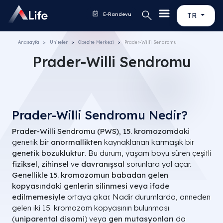
E-Randevu
TR
Anasayfa
Üniteler
Obezite Merkezi
Prader-Willi Sendromu
Prader-Willi Sendromu
Prader-Willi Sendromu Nedir?
Prader-Willi Sendromu (PWS)
,
15. kromozomdaki
genetik bir
anormallikten
kaynaklanan karmaşık bir
genetik bozukluktur
. Bu durum, yaşam boyu süren çeşitli
fiziksel
,
zihinsel
ve
davranışsal
sorunlara yol açar.
Genellikle 15. kromozomun babadan gelen
kopyasındaki genlerin silinmesi veya ifade
edilmemesiyle
ortaya çıkar. Nadir durumlarda, anneden
gelen iki 15. kromozom kopyasının bulunması
(
uniparental disomi
) veya
gen mutasyonları
da