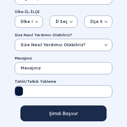
Ülke-İL-İLÇE
Ülke Seçin
İl Seçin
İlçe Seçin
İl/Şehir
Eyalet/Bölge
Size Nasıl Yardımcı Olabiliriz?
Mesajınız
Tahlil/Tetkik Yükleme
Şimdi Başvur