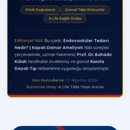
Klinik Doğrulama
Güncel Tıbbi Kılavuzlar
A Life Sağlık Grubu
Editoryal Not:
Bu içerik;
Endovasküler Tedavi
Nedir? | Kapalı Damar Ameliyatı
tıbbi süreçleri
çerçevesinde, uzman hekimimiz
Prof. Dr. Bahadır
Külah
tarafından incelenmiş ve güncel
Kanıta
Dayalı Tıp
rehberlerine uygunluğu onaylanmıştır.
Son Güncelleme:
07 Ağustos 2026
Kurumsal Onay:
A Life Tıbbi Yayın Kurulu