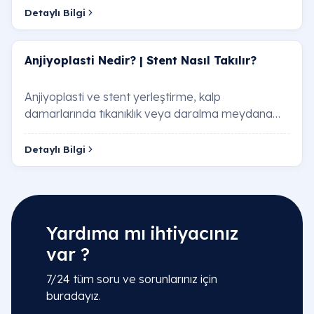
Detaylı Bilgi
Anjiyoplasti Nedir? | Stent Nasıl Takılır?
Anjiyoplasti ve stent yerleştirme, kalp
damarlarında tıkanıklık veya daralma meydana
geldiğinde uygulanan minimal invaziv tedavi
yöntemlerid…
Detaylı Bilgi
Yardıma mı ihtiyacınız
var ?
7/24 tüm soru ve sorunlarınız için
buradayız.