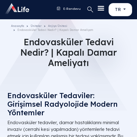
E-Randevu
TR
Anasayfa
Üniteler
Anjiyo Ünitesi
Endovasküler Tedavi Nedir? | Kapalı Damar Ameliyatı
Endovasküler Tedavi
Nedir? | Kapalı Damar
Ameliyatı
Endovasküler Tedaviler:
Girişimsel Radyolojide Modern
Yöntemler
Endovasküler tedaviler, damar hastalıklarını minimal
invaziv (cerrahi kesi yapılmadan) yöntemlerle tedavi
etmek için kullanılan gelişmiş bir tedavi yaklaşımıdır. Bu