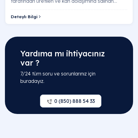
tarafından üretilen ve kan dolaşımına salınan
kimyasal habercilerdir. Hormonlar, büyüme ve
gelişme, …
Detaylı Bilgi
Yardıma mı ihtiyacınız
var ?
7/24 tüm soru ve sorunlarınız için
buradayız.
0 (850) 888 54 33