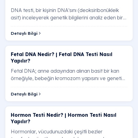
DNA testi, bir kişinin DNA'sını (deoksiribonükleik
asit) inceleyerek genetik bilgilerini analiz eden bir
testtir. DNA, vücudumuzdaki hücrele…
Detaylı Bilgi
Fetal DNA Nedir? | Fetal DNA Testi Nasıl
Yapılır?
Fetal DNA; anne adayından alınan basit bir kan
örneğiyle, bebeğin kromozom yapısını ve genetik
sağlığını %99’un üzerinde doğruluk oranıyla i…
Detaylı Bilgi
Hormon Testi​ Nedir? | Hormon Testi​ Nasıl
Yapılır?
Hormonlar, vücudunuzdaki çeşitli bezler