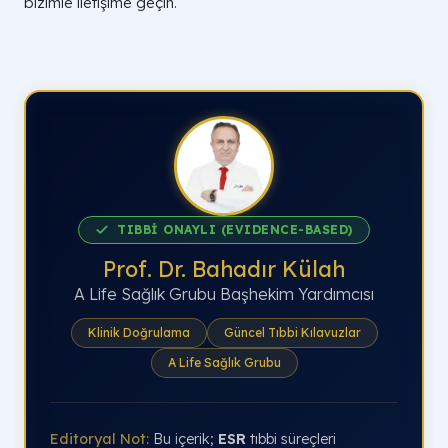
bizimle iletişime geçin.
TIBBİ ONAYLI (EVIDENCE-BASED)
Prof. Dr. Bahadır Külah
A Life Sağlık Grubu Başhekim Yardımcısı
Klinik Doğrulama
Güncel Tıbbi Kılavuzlar
A Life Sağlık Grubu
Editoryal Not:
Bu içerik;
ESR
tıbbi süreçleri