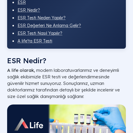
ESR
ESR Nedir?
ESR Testi Neden Yapılır?
ESR Değerleri Ne Anlama Gelir?
ESR Testi Nasıl Yapılır?
A life'ta ESR Testi
ESR Nedir?
A life olarak,
modern laboratuvarlarımız ve deneyimli
sağlık ekibimizle ESR testi ve değerlendirmesinde
güvenilir hizmet sunuyoruz. Sonuçlarınız, uzman
doktorlarımız tarafından detaylı bir şekilde incelenir ve
size özel sağlık danışmanlığı sağlanır.