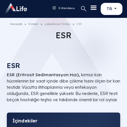
E-Randevu
TR
Anasayfa
Üniteler
Laboratuvar Ünitesi
ESR
ESR
ESR
ESR (Eritrosit Sedimantasyon Hızı),
kırmızı kan
hücrelerinin bir saat içinde dibe çökme hızını ölçen bir kan
testidir. Vücutta iltihaplanma veya enfeksiyon
olduğunda, ESR genellikle yükselir. Bu nedenle, ESR testi
birçok hastalığın teşhis ve takibinde önemli bir rol oynar.
İçindekiler