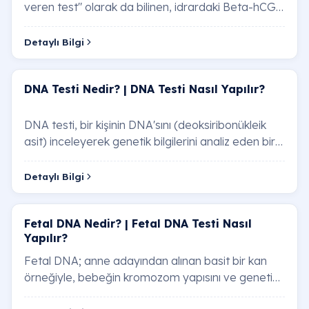
veren test" olarak da bilinen, idrardaki Beta-hCG
(insan koryonik gonadotropini) hormonunu s…
Detaylı Bilgi
DNA Testi Nedir? | DNA Testi Nasıl Yapılır?
DNA testi, bir kişinin DNA'sını (deoksiribonükleik
asit) inceleyerek genetik bilgilerini analiz eden bir
testtir. DNA, vücudumuzdaki hücrele…
Detaylı Bilgi
Fetal DNA Nedir? | Fetal DNA Testi Nasıl
Yapılır?
Fetal DNA; anne adayından alınan basit bir kan
örneğiyle, bebeğin kromozom yapısını ve genetik
sağlığını %99’un üzerinde doğruluk oranıyla i…