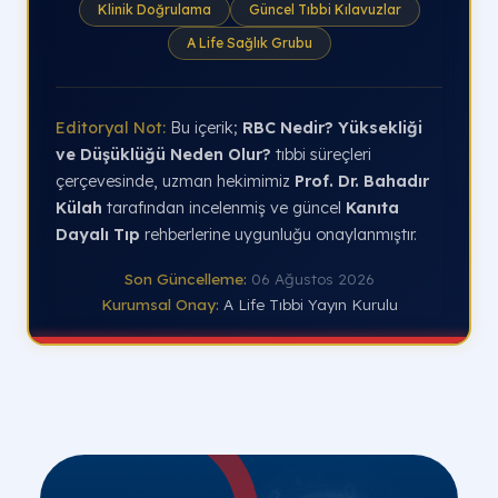
Klinik Doğrulama
Güncel Tıbbi Kılavuzlar
A Life Sağlık Grubu
Editoryal Not:
Bu içerik;
RBC Nedir? Yüksekliği
ve Düşüklüğü Neden Olur?
tıbbi süreçleri
çerçevesinde, uzman hekimimiz
Prof. Dr. Bahadır
Külah
tarafından incelenmiş ve güncel
Kanıta
Dayalı Tıp
rehberlerine uygunluğu onaylanmıştır.
Son Güncelleme:
06 Ağustos 2026
Kurumsal Onay:
A Life Tıbbi Yayın Kurulu