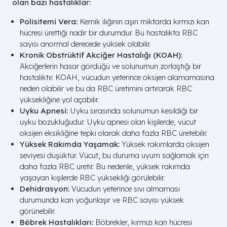
olan bazı hastalıklar:
Polisitemi Vera:
Kemik iliğinin aşırı miktarda kırmızı kan
hücresi ürettiği nadir bir durumdur. Bu hastalıkta RBC
sayısı anormal derecede yüksek olabilir.
Kronik Obstrüktif Akciğer Hastalığı (KOAH):
Akciğerlerin hasar gördüğü ve solunumun zorlaştığı bir
hastalıktır. KOAH, vücudun yeterince oksijen alamamasına
neden olabilir ve bu da RBC üretimini artırarak RBC
yüksekliğine yol açabilir.
Uyku Apnesi:
Uyku sırasında solunumun kesildiği bir
uyku bozukluğudur. Uyku apnesi olan kişilerde, vücut
oksijen eksikliğine tepki olarak daha fazla RBC üretebilir.
Yüksek Rakımda Yaşamak:
Yüksek rakımlarda oksijen
seviyesi düşüktür. Vücut, bu duruma uyum sağlamak için
daha fazla RBC üretir. Bu nedenle, yüksek rakımda
yaşayan kişilerde RBC yüksekliği görülebilir.
Dehidrasyon:
Vücudun yeterince sıvı almaması
durumunda kan yoğunlaşır ve RBC sayısı yüksek
görünebilir.
Böbrek Hastalıkları:
Böbrekler, kırmızı kan hücresi