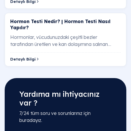
Detaylı Bilgi
Hormon Testi​ Nedir? | Hormon Testi​ Nasıl
Yapılır?
Hormonlar, vücudunuzdaki çeşitli bezler
tarafından üretilen ve kan dolaşımına salınan
kimyasal habercilerdir. Hormonlar, büyüme ve
gelişme, …
Detaylı Bilgi
Yardıma mı ihtiyacınız
var ?
7/24 tüm soru ve sorunlarınız için
buradayız.