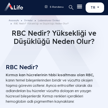
E-Randevu
TR
Anasayfa
Üniteler
Laboratuvar Ünitesi
RBC Nedir? Yüksekliği ve Düşüklüğü Neden Olur?
RBC Nedir? Yüksekliği ve
Düşüklüğü Neden Olur?
RBC Nedir?
Kırmızı kan hücrelerinin tıbbi kısaltması olan RBC,
kanın temel bileşenlerinden biridir ve vücutta oksijen
taşıma görevini üstlenir. Ayrıca eritrositler olarak da
adlandırılan bu hücreler vücutta dolaşan en yaygın
hücresel bileşenlerdir. Kırmızı renkleri içerdikleri
hemoglobin adlı pigmentten kaynaklanır.