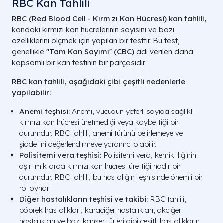
RBC Kan Tahlili
RBC (Red Blood Cell - Kırmızı Kan Hücresi) kan tahlili,
kandaki kırmızı kan hücrelerinin sayısını ve bazı
özelliklerini ölçmek için yapılan bir testtir. Bu test,
genellikle
"Tam Kan Sayımı" (CBC)
adı verilen daha
kapsamlı bir kan testinin bir parçasıdır.
RBC kan tahlili, aşağıdaki gibi çeşitli nedenlerle
yapılabilir:
Anemi teşhisi:
Anemi, vücudun yeterli sayıda sağlıklı
kırmızı kan hücresi üretmediği veya kaybettiği bir
durumdur. RBC tahlili, anemi türünü belirlemeye ve
şiddetini değerlendirmeye yardımcı olabilir.
Polisitemi vera teşhisi:
Polisitemi vera, kemik iliğinin
aşırı miktarda kırmızı kan hücresi ürettiği nadir bir
durumdur. RBC tahlili, bu hastalığın teşhisinde önemli bir
rol oynar.
Diğer hastalıkların teşhisi ve takibi:
RBC tahlili,
böbrek hastalıkları, karaciğer hastalıkları, akciğer
hastalıkları ve bazı kanser türleri gibi çeşitli hastalıkların