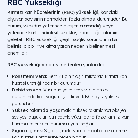
RBC Yüksekliği
Kırmızı kan hücrelerinin (RBC) yüksekliği,
kandaki
alyuvar sayısının normalden fazla olması durumudur. Bu
durum, vücudun yeterince oksijen alamadığı veya
yeterince karbondioksiti uzaklaştıramadığı anlamına
gelebilir. RBC yüksekliği, çeşitli sağlık sorunlarının bir
belirtisi olabilir ve altta yatan nedenin belirlenmesi
önemlidir.
RBC yüksekliğinin olası nedenleri şunlardır:
Polisitemi vera:
Kemik iliğinin aşırı miktarda kırmızı kan
hücresi ürettiği nadir bir durumdur.
Dehidrasyon:
Vücudun yeterince sıvı almaması
durumunda kan yoğunlaşabilir ve RBC sayısı yüksek
görünebilir.
Yüksek rakımda yaşamak:
Yüksek rakımlarda oksijen
seviyesi düşüktür, bu nedenle vücut daha fazla kırmızı kan
hücresi üreterek bu duruma uyum sağlar.
Sigara içmek:
Sigara içmek, vücudun daha fazla kırmızı
kan hücresi üretmesine neden olabilir.