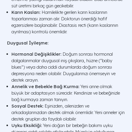
süt üretimi birkaç gün gecikebilir.
Karın Kasları:
Hamilelikte gerilen karın kaslarının
toparlanması zaman alır. Doktorun önerdiği hafif
egzersizlere başlanabilir. Diastasis recti (karın kaslarının
ayrılması) kontrolü önemlidir.
Duygusal İyileşme:
Hormonal Değişiklikler:
Doğum sonrası hormonal
dalgalanmalar duygusal iniş çıkışlara, hüzne ("baby
blues") veya daha ciddi durumlarda doğum sonrası
depresyona neden olabilir. Duygularınızı önemseyin ve
destek arayın.
Annelik ve Bebekle Bağ Kurma:
Yeni anne olmak
büyük bir adaptasyon sürecidir. Kendinize ve bebeğinizle
bağ kurmaya zaman tanıyın.
Sosyal Destek:
Eşinizden, ailenizden ve
arkadaşlarınızdan destek almak önemlidir. Yeni anneler için
destek grupları da faydalı olabilir.
Uyku Eksikliği:
Yeni doğan bir bebeğin bakımı uyku
düzenini ciddi şekilde etkileyebilir. Mümkün olduğunca