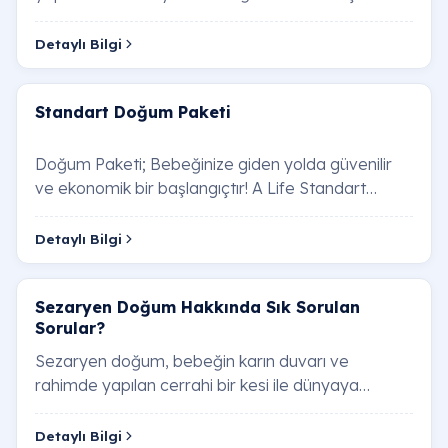
kullanılan bir görüntüleme testidir. Bu testte,…
Detaylı Bilgi
Standart Doğum Paketi
Doğum Paketi; Bebeğinize giden yolda güvenilir
ve ekonomik bir başlangıçtır! A Life Standart
Doğum Paketi, gebelik sürecindeki temel tıbbi i…
Detaylı Bilgi
Sezaryen Doğum Hakkında Sık Sorulan
Sorular?
Sezaryen doğum, bebeğin karın duvarı ve
rahimde yapılan cerrahi bir kesi ile dünyaya
getirilmesi işlemidir. Normal vajinal doğum
yapılamıyor…
Detaylı Bilgi