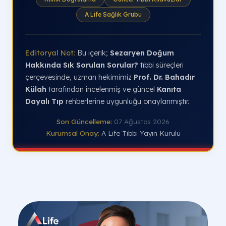
A Life Sağlık Grubu
Editoryal Not:
Bu içerik;
Sezaryen Doğum
Hakkında Sık Sorulan Sorular?
tıbbi süreçleri
çerçevesinde, uzman hekimimiz
Prof. Dr. Bahadır
Külah
tarafından incelenmiş ve güncel
Kanıta
Dayalı Tıp
rehberlerine uygunluğu onaylanmıştır.
Son Güncelleme:
07 Ağustos 2026
Kurumsal Onay:
A Life Tıbbi Yayın Kurulu