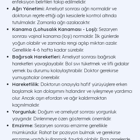
enfeksiyon belirtileri takip edilmelidir.
Ağrı Yönetimi:
Ameliyat sonrası ağrı normaldir ve
doktorun reçete ettiği ağrı kesicilerle kontrol altında
tutulmalıdır. Zamanla ağrı azalacaktır.
Kanama (Lohusalık Kanaması - Loşi):
Sezaryen
sonrası vajinal kanama (loşi) normaldir. İlk günlerde
yoğun olabilir ve zamanla rengi açılıp miktarı azalır.
Genellikle 4-6 hafta kadar sürebilir.
Bağırsak Hareketleri:
Ameliyat sonrası bağırsak
hareketleri yavaşlayabilir. Bol sıvı tüketmek ve lifli gıdalar
yemek bu durumu kolaylaştırabilir. Doktor gerekirse
yumuşatıcılar önerebilir.
Hareketlilik:
Doktorun onayıyla hafif yürüyüşlere erken
başlamak kan dolaşımını hızlandırır ve iyileşmeye yardımcı
olur. Ancak aşırı efordan ve ağır kaldırmaktan
kaçınılmalıdır.
Yorgunluk:
Doğum ve ameliyat sonrası yorgunluk
yaygındır. Dinlenmeye özen göstermek önemlidir.
Emzirme:
Sezaryen sonrası emzirme genellikle
mümkündür. Rahat bir pozisyon bulmak ve gerekirse
emzirme yastığı kullanmak faydalı olabilir. Bazı annelerde