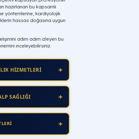
an hazırlanan bu kapsamlı
me yöntemlerine, kardiyolojik
liklerin hassas doğasına uygun
lişimini adım adım izleyen bu
nemini inceleyebilirsiniz.
+
LIK HİZMETLERİ
+
LP SAĞLIĞI
+
TLERİ