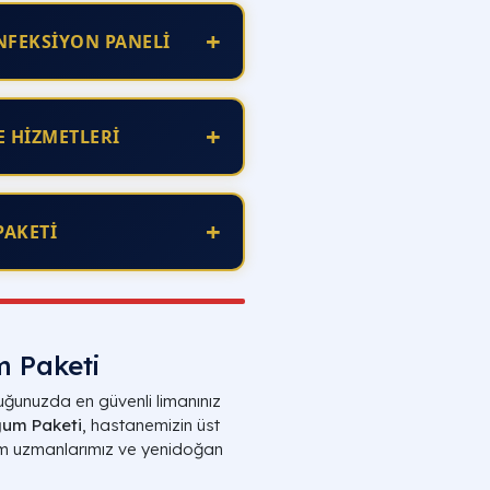
+
NFEKSİYON PANELİ
+
E HİZMETLERİ
+
PAKETİ
m Paketi
luğunuzda en güvenli limanınız
ğum Paketi
, hastanemizin üst
ğum uzmanlarımız ve yenidoğan