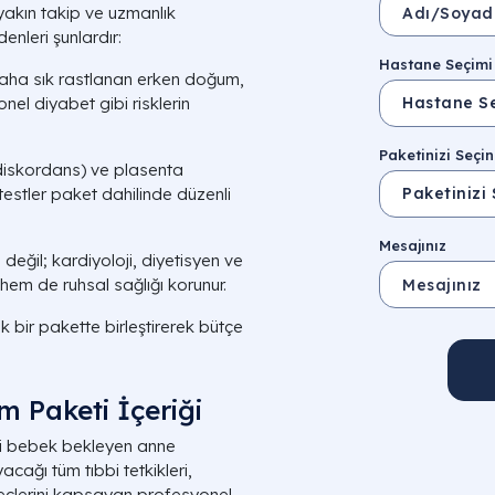
 yakın takip ve uzmanlık
enleri şunlardır:
Hastane Seçimi
daha sık rastlanan erken doğum,
el diyabet gibi risklerin
Paketinizi Seçin
(diskordans) ve plasenta
testler paket dahilinde düzenli
Mesajınız
ğil; kardiyoloji, diyetisyen ve
hem de ruhsal sağlığı korunur.
 bir pakette birleştirerek bütçe
m Paketi İçeriği
iki bebek bekleyen anne
cağı tüm tıbbi tetkikleri,
eçlerini kapsayan profesyonel