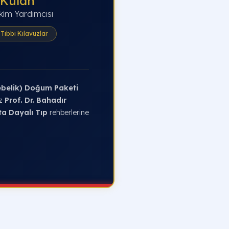
 Külah
kim Yardımcısı
Tıbbi Kılavuzlar
ebelik) Doğum Paketi
iz
Prof. Dr. Bahadır
ta Dayalı Tıp
rehberlerine