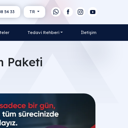
88 54 33
TR
teler
Tedavi Rehberi
İletişim
m Paketi