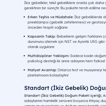
İkiz gebelikler, tekil gebeliklere oranla çok daha
gerektiren bir süreçtir. Bu paketin tercih edilme ned
Erken Teşhis ve Müdahale:
İkiz gebeliklerde 
preeklampsi (gebelik zehirlenmesi) ve gestasyon
önceden tespiti sağlanır.
Kapsamlı Takip:
Bebeklerin gelişim farklarını 
durumunu izlemek için NST ve Ayrıntılı USG gibi 
olarak uygulanır.
Multidisipliner Yaklaşım:
Sadece kadın doğum de
psikolog desteği ile anne adayının hem fiziksel 
Maliyet Avantajı:
Onlarca test ve muayeneyi tek
planlamasını kolaylaştırır.
Standart (İkiz Gebelik) Doğu
Standart (İkiz Gebelik) Doğum Paketi içeriği
, 
adaylarının hamilelik serüveni boyunca ihtiyaç duya
uzman muayenelerini ve doğum anına hazırlık sür