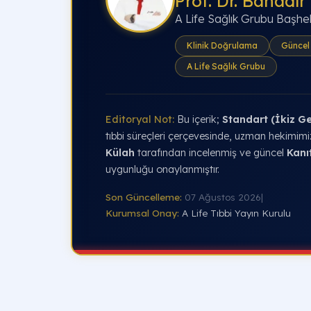
Prof. Dr. Bahadır
A Life Sağlık Grubu Başhe
Klinik Doğrulama
Güncel 
A Life Sağlık Grubu
Editoryal Not:
Bu içerik;
Standart (İkiz G
tıbbi süreçleri çerçevesinde, uzman hekimim
Külah
tarafından incelenmiş ve güncel
Kanı
uygunluğu onaylanmıştır.
Son Güncelleme:
07 Ağustos 2026
|
Kurumsal Onay:
A Life Tıbbi Yayın Kurulu