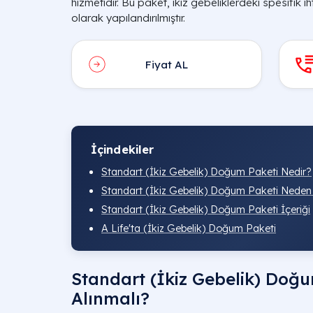
hizmetidir. Bu paket, ikiz gebeliklerdeki spesifik i
olarak yapılandırılmıştır.
Fiyat AL
İçindekiler
Standart (İkiz Gebelik) Doğum Paketi Nedir?
Standart (İkiz Gebelik) Doğum Paketi Neden 
Standart (İkiz Gebelik) Doğum Paketi İçeriği
A Life'ta (İkiz Gebelik) Doğum Paketi
Standart (İkiz Gebelik) Doğ
Alınmalı?