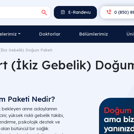
E-Randevu
0 (850) 8
lerimiz
Doktorlar
Bölümlerimiz
Üni
(İkiz Gebelik) Doğum Paketi
t (İkiz Gebelik) Doğu
m Paketi Nedir?
ek bekleyen anne adaylarının
; yüksek riskli gebelik takibi,
lendirme, psikolojik destek ve
alan bütüncül bir sağlık