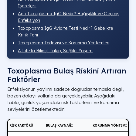
İşaretçisi
Anti Toxoplasma IgG Nedir? Bağışıklık ve Geçmiş
Enfeksiyon
Toxoplasma IgG Avidite Testi Nedir? Gebelikte
Kritik Tanı
Toxoplasma Tedavisi ve Korunma Yöntemleri
A Life'ta Bilinçli Takip, Sağlıklı Yaşam
Toxoplasma Bulaş Riskini Artıran
Faktörler
Enfeksiyonun yayılımı sadece doğrudan temasla değil,
bazen dolaylı yollarla da gerçekleşebilir. Aşağıdaki
tablo, günlük yaşamdaki risk faktörlerini ve korunma
seviyelerini özetlemektedir:
RISK FAKTÖRÜ
BULAŞ KAYNAĞI
KORUNMA YÖNTEMI