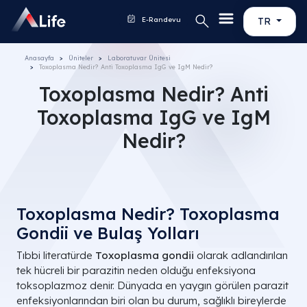
E-Randevu
TR
Anasayfa
Üniteler
Laboratuvar Ünitesi
Toxoplasma Nedir? Anti Toxoplasma IgG ve IgM Nedir?
Toxoplasma Nedir? Anti
Toxoplasma IgG ve IgM
Nedir?
Toxoplasma Nedir? Toxoplasma
Gondii ve Bulaş Yolları
Tıbbi literatürde
Toxoplasma gondii
olarak adlandırılan
tek hücreli bir parazitin neden olduğu enfeksiyona
toksoplazmoz denir. Dünyada en yaygın görülen parazit
enfeksiyonlarından biri olan bu durum, sağlıklı bireylerde