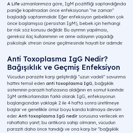
A Life
uzmanlarımıza göre, IgM pozitifliği saptandığında
paniğe kapılmadan önce enfeksiyonun "ne zaman"
başladığı saptanmalıdır. Eğer enfeksiyon gebelikten çok
önce başlamışsa (persistan IgM), bebek için herhangi
bir risk söz konusu değildir. Bu ayrımın yapılması,
gereksiz ilaç kullanımının ve anne adayının yaşadığı
psikolojik stresin önüne geçilmesinde hayati bir adımdır.
Anti Toxoplasma IgG Nedir?
Bağışıklık ve Geçmiş Enfeksiyon
Vücudun parazite karşı geliştirdiği "uzun vadeli" savunma
hattını temsil eden
anti toxoplasma IgG
, bağışıklık
sisteminin paraziti hafızasına aldığının en somut kanıtıdır.
IgM antikorlarından farklı olarak IgG, enfeksiyonun
başlangıcından yaklaşık 2 ile 4 hafta sonra üretilmeye
başlar ve genellikle ömür boyu kanda kalmaya devam
eder.
Anti toxoplasma IgG nedir
sorusuna verilecek en
rahatlatıcı yanıt; bu antikora sahip olmanın, vücudun
paraziti daha önce tanıdığı ve ona karşı bir "bağışıklık