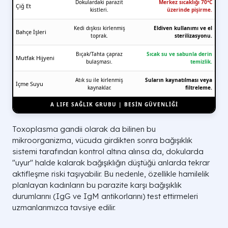
Dokulardaki parazit
Merkez sıcaklığı 70°C
Çiğ Et
kistleri.
üzerinde pişirme.
Kedi dışkısı kirlenmiş
Eldiven kullanımı ve el
Bahçe İşleri
toprak.
sterilizasyonu.
Bıçak/Tahta çapraz
Sıcak su ve sabunla derin
Mutfak Hijyeni
bulaşması.
temizlik.
Atık su ile kirlenmiş
Suların kaynatılması veya
İçme Suyu
kaynaklar.
filtreleme.
A LIFE SAĞLIK GRUBU | BESİN GÜVENLİĞİ
Toxoplasma gandii olarak da bilinen bu
mikroorganizma, vücuda girdikten sonra bağışıklık
sistemi tarafından kontrol altına alınsa da, dokularda
"uyur" halde kalarak bağışıklığın düştüğü anlarda tekrar
aktifleşme riski taşıyabilir. Bu nedenle, özellikle hamilelik
planlayan kadınların bu parazite karşı bağışıklık
durumlarını (IgG ve IgM antikorlarını) test ettirmeleri
uzmanlarımızca tavsiye edilir.