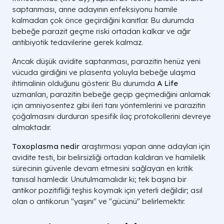
saptanması, anne adayının enfeksiyonu hamile
kalmadan çok önce geçirdiğini kanıtlar. Bu durumda
bebeğe parazit geçme riski ortadan kalkar ve ağır
antibiyotik tedavilerine gerek kalmaz.
Ancak düşük avidite saptanması, parazitin henüz yeni
vücuda girdiğini ve plasenta yoluyla bebeğe ulaşma
ihtimalinin olduğunu gösterir. Bu durumda
A Life
uzmanları, parazitin bebeğe geçip geçmediğini anlamak
için amniyosentez gibi ileri tanı yöntemlerini ve parazitin
çoğalmasını durduran spesifik ilaç protokollerini devreye
almaktadır.
Toxoplasma nedir
araştırması yapan anne adayları için
avidite testi, bir belirsizliği ortadan kaldıran ve hamilelik
sürecinin güvenle devam etmesini sağlayan en kritik
tanısal hamledir. Unutulmamalıdır ki; tek başına bir
antikor pozitifliği teşhis koymak için yeterli değildir; asıl
olan o antikorun "yaşını" ve "gücünü" belirlemektir.