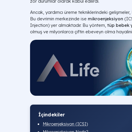
zor durumlar olarak kabul edilirdi.
Ancak, yardımcı üreme tekniklerindeki gelişmeler, b
Bu devrimin merkezinde ise
mikroenjeksiyon
(IC
Injection) yer almaktadır. Bu yöntem,
tüp bebek 
olmuş ve milyonlarca çiftin ebeveyn olma hayalin
İçindekiler
Mikroenjeksiyon (ICSI)