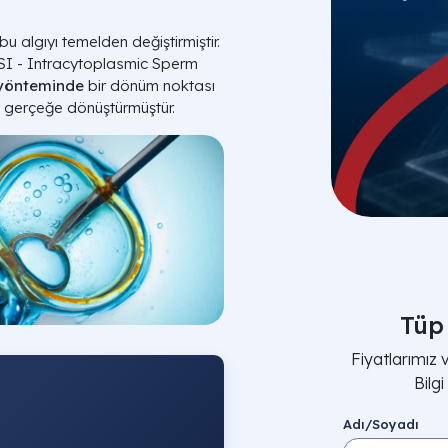
u algıyı temelden değiştirmiştir.
SI - Intracytoplasmic Sperm
yönteminde
bir dönüm noktası
i gerçeğe dönüştürmüştür.
Tüp
Fiyatlarımız
Bilg
Adı/Soyadı