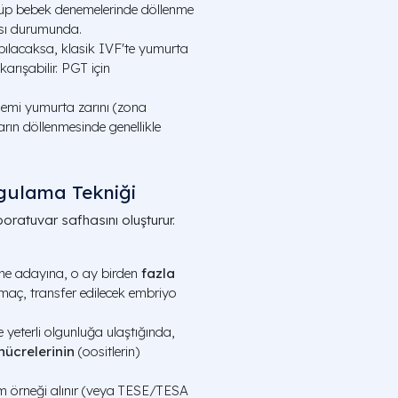
üp bebek denemelerinde döllenme
ı durumunda.
pılacaksa, klasik IVF'te yumurta
arışabilir. PGT için
mi yumurta zarını (zona
arın döllenmesinde genellikle
gulama Tekniği
boratuvar safhasını oluşturur.
e adayına, o ay birden
fazla
 Amaç, transfer edilecek embriyo
 yeterli olgunluğa ulaştığında,
ücrelerinin
(oositlerin)
 örneği alınır (veya TESE/TESA