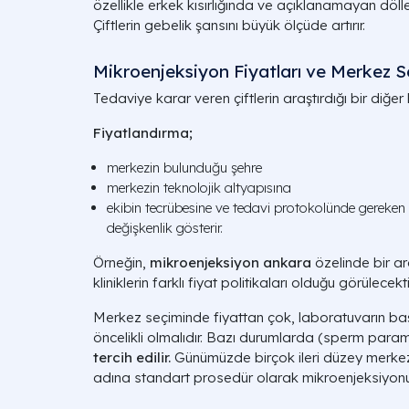
özellikle erkek kısırlığında ve açıklanamayan dölle
Çiftlerin gebelik şansını büyük ölçüde artırır.
Mikroenjeksiyon Fiyatları ve Merkez S
Tedaviye karar veren çiftlerin araştırdığı bir diğe
Fiyatlandırma;
merkezin bulunduğu şehre
merkezin teknolojik altyapısına
ekibin tecrübesine ve tedavi protokolünde gereken
değişkenlik gösterir.
Örneğin,
mikroenjeksiyon ankara
özelinde bir ar
kliniklerin farklı fiyat politikaları olduğu görülecekti
Merkez seçiminde fiyattan çok, laboratuvarın baş
öncelikli olmalıdır. Bazı durumlarda (sperm parame
tercih edilir.
Günümüzde birçok ileri düzey merkez
adına standart prosedür olarak mikroenjeksiyon