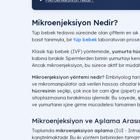
Mikroenjeksiyon Nedir?
Mikroenjeksiyon Nedir?
Tüp bebek tedavisi sürecinde olan çiftlerin en sık 
basit tanımıyla, bir
tüp bebek
laboratuvarı prose
Klasik tüp bebek (IVF) yönteminde,
yumurta hüc
kabına bırakılır. Spermlerden birinin yumurtayı ken
Ancak mikroenjeksiyon, bu sürece aktif bir müdaha
Mikroenjeksiyon yöntemi nedir?
Embriyolog tar
ve mikromanipülatör adı verilen hassas cihazlar kul
hücresinin
seçilip, çok ince bir cam iğne (pipet)
sitoplazmasına bırakılması işlemidir. Bu sayede,
ve yumurtanın içine girme mücadelesi tamamen by
Mikroenjeksiyon ve Aşılama Arası
Toplumda
mikroenjeksiyon aşılama
(IUI - Intra
karıştırılmaktadır. Bu iki yöntem birbirinden tamam