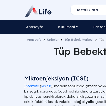
Anasayfa
Kurumsal
Hastane
Anasayfa
Üniteler
Tüp Bebek Merkezi
Tüp 
Tüp Bebekt
Mikroenjeksiyon (ICSI)
İnfertilite
(
kısırlık
), modern toplumda çiftlerin yakl
bir sağlık sorunudur. Çocuk sahibi olma arzusuyla 
tıp dünyası sürekli olarak daha etkili çözümler su
erkek faktörlü kısırlık vakaları,
doğal yolla
gebeli