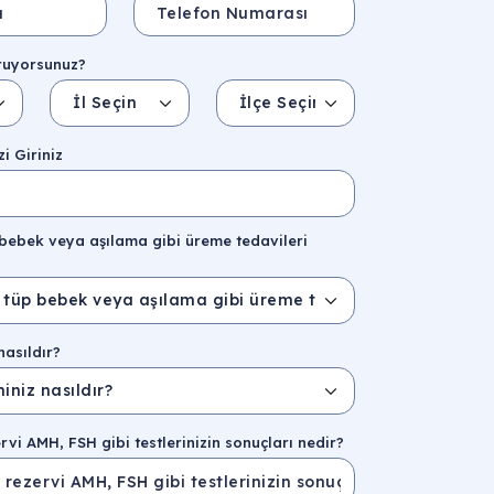
ruyorsunuz?
İl Seçin
İlçe Seçin
İl/Şehir
Eyalet/Bölge
i Giriniz
bebek veya aşılama gibi üreme tedavileri
nasıldır?
rvi AMH, FSH gibi testlerinizin sonuçları nedir?