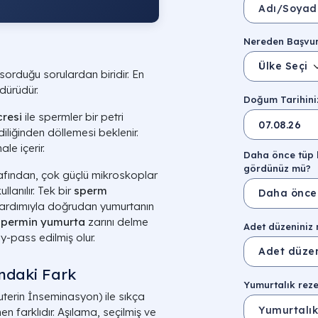
Nereden Başvu
Ülke Seçin
sorduğu sorulardan biridir. En
dürüdür.
Doğum Tarihiniz
resi
ile spermler bir petri
diliğinden döllemesi beklenir.
le içerir.
Daha önce tüp 
gördünüz mü?
afından, çok güçlü mikroskoplar
lanılır. Tek bir
sperm
 yardımıyla doğrudan yumurtanın
spermin yumurta
zarını delme
Adet düzeniniz 
-pass edilmiş olur.
ndaki Fark
Yumurtalık reze
uterin İnseminasyon) ile sıkça
en farklıdır. Aşılama, seçilmiş ve