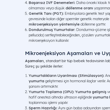
Başarısız IVF Denemeleri:
Daha önceki klasik t
olmaması veya düşük
döllenme oranı
yaşanmas
Genetik Tanı (PGT):
Embriyolara genetik test ya
çevresinde kalan diğer spermler genetik materyale k
mikroenjeksiyon yöntemiyle
döllenme şarttır.
Dondurulmuş Yumurtalar:
Dondurma-çözme işle
pellucida) sertleştirebileceğinden, çözülen yumurtal
mikroenjeksiyon kullanılır.
Mikroenjeksiyon Aşamaları ve Uy
Aşamaları
, standart bir tüp bebek tedavisinin la
Süreç şu şekilde ilerler:
Yumurtalıkların Uyarılması (Stimülasyon):
Ann
yumurta
geliştirmesi için hormonal ilaçlar verilir.
şansını artırmaktır.
Yumurta Toplama (OPU):
Yumurta gelişmiş
ve
hafif anestezi altında ultrason eşliğinde
yumurta h
toplanması işlemi yapılır.
Sperm Hazırlığı:
Aynı gün baba adayından sperm