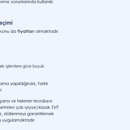
nme sorunlarında kullanılır.
eçimi
r konu da
fiyatları
olmaktadır.
 ek işlemlere göre büyük
ama yapıldığında, farklı
r.
arısı ve hekimin tecrübesi
treleri çok iyiyse) klasik IVF
, döllenmeyi garantilemek
u uygulamaktadır.