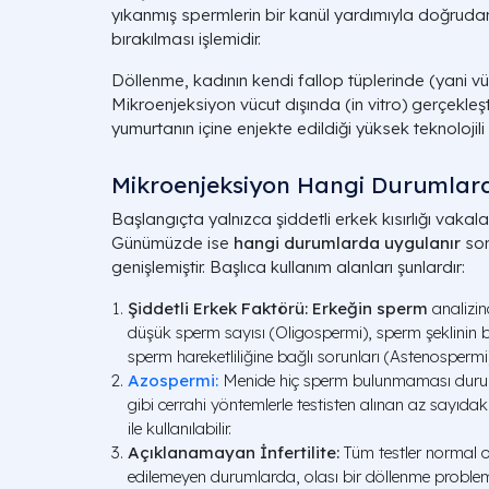
yıkanmış spermlerin bir kanül yardımıyla doğrudan
bırakılması işlemidir.
Döllenme, kadının kendi fallop tüplerinde (yani vüc
Mikroenjeksiyon vücut dışında (in vitro) gerçekleşt
yumurtanın
içine
enjekte edildiği yüksek teknolojili 
Mikroenjeksiyon Hangi Durumlar
Başlangıçta yalnızca şiddetli erkek kısırlığı vakaları
Günümüzde ise
hangi durumlarda uygulanır
sor
genişlemiştir. Başlıca kullanım alanları şunlardır:
Şiddetli Erkek Faktörü:
Erkeğin sperm
analizin
düşük sperm sayısı (Oligospermi), sperm şeklinin
sperm hareketliliğine bağlı sorunları (Astenospermi) 
Azospermi:
Menide hiç sperm bulunmaması dur
gibi cerrahi yöntemlerle testisten alınan az sayıda
ile kullanılabilir.
Açıklanamayan İnfertilite:
Tüm testler normal 
edilemeyen durumlarda, olası bir döllenme problemini