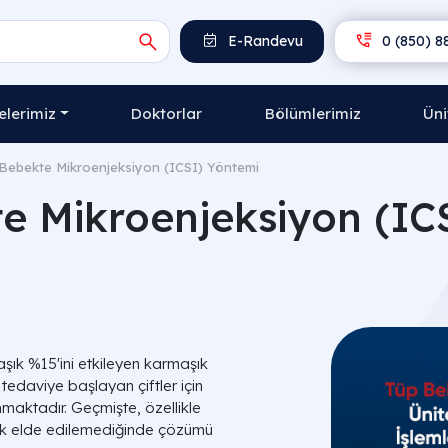
E-Randevu
0 (850) 8
lerimiz
Doktorlar
Bölümlerimiz
Üni
Bebekte Mikroenjeksiyon (ICSI) Yöntemi
e Mikroenjeksiyon (IC
aşık %15'ini etkileyen karmaşık
tedaviye başlayan çiftler için
nmaktadır. Geçmişte, özellikle
k elde edilemediğinde çözümü