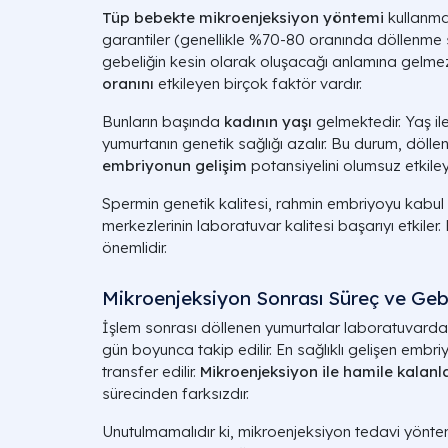
Tüp bebekte mikroenjeksiyon yöntemi
kullanma
garantiler (genellikle %70-80 oranında döllenme 
gebeliğin kesin olarak oluşacağı anlamına gelme
oranını
etkileyen birçok faktör vardır.
Bunların başında
kadının yaşı
gelmektedir. Yaş il
yumurtanın genetik sağlığı azalır. Bu durum, döll
embriyonun gelişim
potansiyelini olumsuz etkileye
Spermin genetik kalitesi, rahmin embriyoyu kabu
merkezlerinin laboratuvar kalitesi başarıyı etkiler.
önemlidir.
Mikroenjeksiyon Sonrası Süreç ve Geb
İşlem sonrası döllenen yumurtalar laboratuvardaki
gün boyunca takip edilir. En sağlıklı gelişen embr
transfer edilir.
Mikroenjeksiyon ile hamile kalanl
sürecinden farksızdır.
Unutulmamalıdır ki, mikroenjeksiyon tedavi yöntem