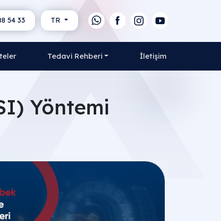
88 54 33
TR
teler
Tedavi Rehberi
İletişim
SI) Yöntemi