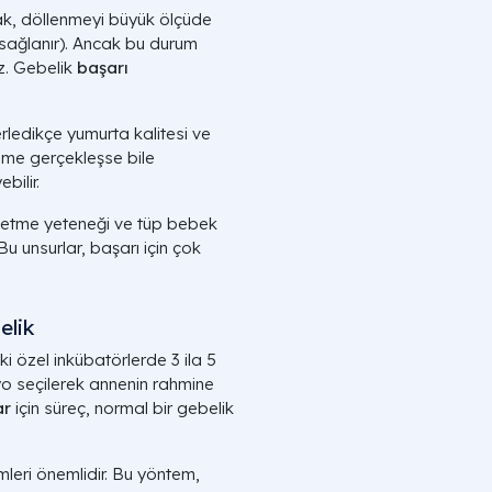
k, döllenmeyi büyük ölçüde
sağlanır). Ancak bu durum
z. Gebelik
başarı
erledikçe yumurta kalitesi ve
enme gerçekleşse bile
bilir.
l etme yeteneği ve tüp bebek
 Bu unsurlar, başarı için çok
elik
 özel inkübatörlerde 3 ila 5
iyo seçilerek annenin rahmine
ar
için süreç, normal bir gebelik
leri önemlidir. Bu yöntem,