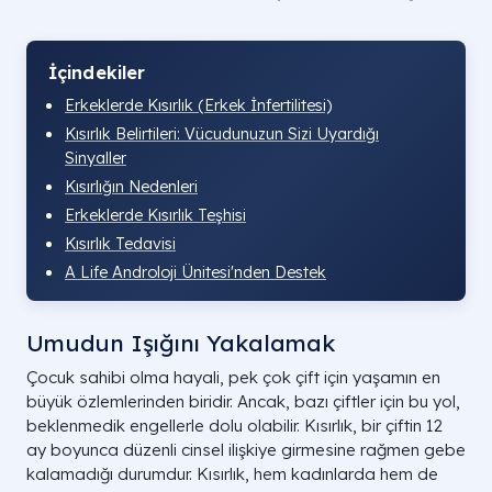
İçindekiler
Erkeklerde Kısırlık (Erkek İnfertilitesi)
Kısırlık Belirtileri: Vücudunuzun Sizi Uyardığı
Sinyaller
Kısırlığın Nedenleri
Erkeklerde Kısırlık Teşhisi
Kısırlık Tedavisi
A Life Androloji Ünitesi'nden Destek
Umudun Işığını Yakalamak
Çocuk sahibi olma hayali, pek çok çift için yaşamın en
büyük özlemlerinden biridir. Ancak, bazı çiftler için bu yol,
beklenmedik engellerle dolu olabilir. Kısırlık, bir çiftin 12
ay boyunca düzenli cinsel ilişkiye girmesine rağmen gebe
kalamadığı durumdur. Kısırlık, hem kadınlarda hem de