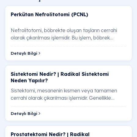
Perkütan Nefrolitotomi (PCNL)
Nefrolitotomi, böbrekte oluşan taşların cerrahi
olarak çıkarılması işlemidir. Bu işlem, böbrek
taşlarının boyutu, yeri, hastanın genel sağlı…
Detaylı Bilgi
Sistektomi Nedir? | Radikal Sistektomi
Neden Yapılır?
Sistektomi, mesanenin kısmen veya tamamen
cerrahi olarak çıkarılması işlemidir. Genellikle
mesane kanseri tedavisinde başvurulan bir
yöntem …
Detaylı Bilgi
Prostatektomi Nedir? | Radikal