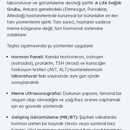
laboratuvar ve görüntüleme desteği şarttır.
A Life Sağlık
Grubu
, Ankara genelindeki (Etimesgut, Pursaklar,
Altındağ) hastanelerinde kurumsal bir bütünlükle en ileri
tanı yöntemlerini işletir. Tanı süreci, hastanın sadece
meme bölgesine değil, tüm hormonal sistemine
odaklanır.
Teşhis aşamasında şu yöntemler uygulanır:
Hormon Paneli:
Kanda testosteron, östrojen
(estradiol), prolaktin, TSH (tiroid) ve karaciğer
fonksiyon testleri (AST, ALT) hastanelerimizin
laboratuvar hızı
sayesinde aynı gün içinde
sonuçlandırılır.
Meme Ultrasonografisi:
Dokunun yapısını, tümöral bir
oluşum olup olmadığını ve yağ/bez oranını saptamak
için en güvenilir yöntemdir.
Gelişmiş Görüntüleme (MR/BT):
Şüpheli vakalarda
hormon üreten bir kaynak (testis veya sürrenal bez
tümörü gibi) aranması gerekiyorsa tüm vücut taraması