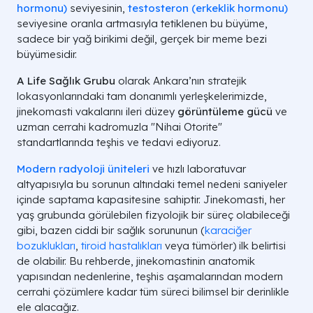
hormonu)
seviyesinin,
testosteron (erkeklik hormonu)
seviyesine oranla artmasıyla tetiklenen bu büyüme,
sadece bir yağ birikimi değil, gerçek bir meme bezi
büyümesidir.
A Life Sağlık Grubu
olarak Ankara’nın stratejik
lokasyonlarındaki tam donanımlı yerleşkelerimizde,
jinekomasti vakalarını ileri düzey
görüntüleme gücü
ve
uzman cerrahi kadromuzla "Nihai Otorite"
standartlarında teşhis ve tedavi ediyoruz.
Modern radyoloji üniteleri
ve hızlı laboratuvar
altyapısıyla bu sorunun altındaki temel nedeni saniyeler
içinde saptama kapasitesine sahiptir. Jinekomasti, her
yaş grubunda görülebilen fizyolojik bir süreç olabileceği
gibi, bazen ciddi bir sağlık sorununun (
karaciğer
bozuklukları
,
tiroid hastalıkları
veya tümörler) ilk belirtisi
de olabilir. Bu rehberde, jinekomastinin anatomik
yapısından nedenlerine, teşhis aşamalarından modern
cerrahi çözümlere kadar tüm süreci bilimsel bir derinlikle
ele alacağız.