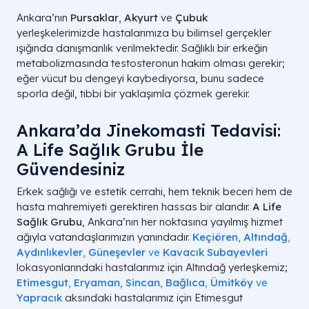
Nedeni
Hormonal
Ankara’nın
Pursaklar
,
Akyurt
ve
Çubuk
yerleşkelerimizde hastalarımıza bu bilimsel gerçekler
Kitle
Meme ucu altında sertlik
ışığında danışmanlık verilmektedir. Sağlıklı bir erkeğin
metabolizmasında testosteronun hakim olması gerekir;
Çözüm
Cerrahi Şart
eğer vücut bu dengeyi kaybediyorsa, bunu sadece
sporla değil, tıbbi bir yaklaşımla çözmek gerekir.
A LIFE SAĞLIK GRUBU
Ankara’da Jinekomasti Tedavisi:
A Life Sağlık Grubu İle
Güvendesiniz
Erkek sağlığı ve estetik cerrahi, hem teknik beceri hem de
hasta mahremiyeti gerektiren hassas bir alandır.
A Life
Sağlık Grubu
, Ankara’nın her noktasına yayılmış hizmet
ağıyla vatandaşlarımızın yanındadır.
Keçiören
,
Altındağ
,
Aydınlıkevler
,
Güneşevler
ve
Kavacık Subayevleri
lokasyonlarındaki hastalarımız için Altındağ yerleşkemiz;
Etimesgut
,
Eryaman
,
Sincan
,
Bağlıca
,
Ümitköy
ve
Yapracık
aksındaki hastalarımız için Etimesgut