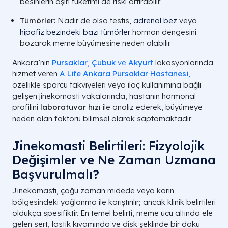
besinlerin aşırı tüketimi de riski artırabilir.
Tümörler:
Nadir de olsa testis,
adrenal bez
veya
hipofiz bezindeki bazı tümörler
hormon dengesini
bozarak meme büyümesine neden olabilir.
Ankara’nın
Pursaklar
,
Çubuk
ve
Akyurt
lokasyonlarında
hizmet veren
A Life Ankara Pursaklar Hastanesi
,
özellikle sporcu takviyeleri veya ilaç kullanımına bağlı
gelişen jinekomasti vakalarında, hastanın hormonal
profilini
laboratuvar hızı
ile analiz ederek, büyümeye
neden olan faktörü bilimsel olarak saptamaktadır.
Jinekomasti Belirtileri: Fizyolojik
Değişimler ve Ne Zaman Uzmana
Başvurulmalı?
Jinekomasti, çoğu zaman midede veya karın
bölgesindeki yağlanma ile karıştırılır; ancak klinik belirtileri
oldukça spesifiktir. En temel belirti, meme ucu altında ele
gelen sert, lastik kıvamında ve disk şeklinde bir doku