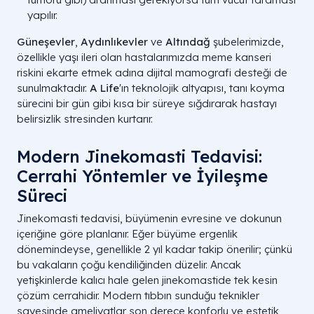
yapılır.
Güneşevler
,
Aydınlıkevler
ve
Altındağ
şubelerimizde,
özellikle yaşı ileri olan hastalarımızda meme kanseri
riskini ekarte etmek adına dijital mamografi desteği de
sunulmaktadır.
A Life
'ın teknolojik altyapısı, tanı koyma
sürecini bir gün gibi kısa bir süreye sığdırarak hastayı
belirsizlik stresinden kurtarır.
Modern Jinekomasti Tedavisi:
Cerrahi Yöntemler ve İyileşme
Süreci
Jinekomasti tedavisi, büyümenin evresine ve dokunun
içeriğine göre planlanır. Eğer büyüme ergenlik
dönemindeyse, genellikle 2 yıl kadar takip önerilir; çünkü
bu vakaların çoğu kendiliğinden düzelir. Ancak
yetişkinlerde kalıcı hale gelen jinekomastide tek kesin
çözüm cerrahidir. Modern tıbbın sunduğu teknikler
sayesinde ameliyatlar son derece konforlu ve estetik