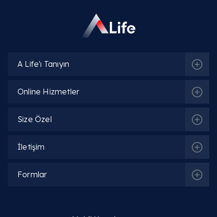
görünümü (belirgin sarkma).
Jinekomasti sporla geçer mi?
A Life'ı Tanıyın
Ergenlikte jinekomasti normal midir?
Hangi ilaçlar jinekomastiye neden olur?
Online Hizmetler
Jinekomasti ameliyatı (tedavisi) nasıl yapılır?
Size Özel
Jinekomasti Ameliyatı sonrası iz kalır mı?
İletişim
Jinekomasti için hangi doktora gidilmeli?
Formlar