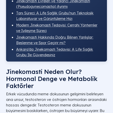
Jinekomasti Evreleri ve Yalancı Jinekomasti
(Pseudogynecomastia) Ayrımı
Tanı Süreci: A Life Sağlık Grubu’nun Teknolojik
Laboratuvar ve Görüntüleme Hızı
Modern Jinekomasti Tedavisi: Cerrahi Yöntemler
ve İyileşme Süreci
Jinekomasti Hakkında Doğru Bilinen Yanlışlar:
Beslenme ve Spor Geçirir mi?
Ankara’da Jinekomasti Tedavisi: A Life Sağlık
Grubu İle Güvendesiniz
Jinekomasti Neden Olur?
Hormonal Denge ve Metabolik
Faktörler
Erkek vücudunda meme dokusunun gelişimini belirleyen
ana unsur, testosteron ve östrojen hormonları arasındaki
hassas dengedir. Testosteron meme dokusunun
büyümesini baskılarken, östrojen bu büyümeyi uyarır. Bu