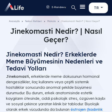
E-Randevu
TR
Anasayfa
Tedavi Rehberi
Makale
Jinekomasti Nedir? | Nasıl Geçer?
Jinekomasti Nedir? | Nasıl
Geçer?
Jinekomasti Nedir? Erkeklerde
Meme Büyümesinin Nedenleri ve
Tedavi Yolları
Jinekomasti,
erkeklerde meme dokusunun hormonal
dengesizlikler, ilaç kullanımı veya çeşitli sistemik
hastalıklar sonucunda anormal şekilde büyümesi
durumudur. Bu durum, erkek anatomisinde estetik
kaygıların ötesinde, ciddi psikolojik stres, özgüven kaybı
ve sosyal çekince yaratan klinik bir tablodur. Biyolojik
olarak erkek vücudunda da bulunan
östrojen (kadınlık