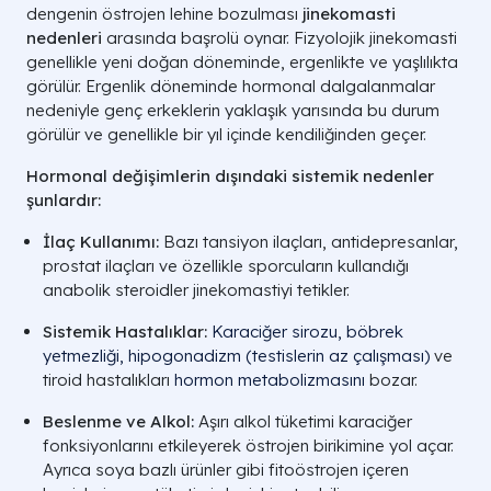
dengenin östrojen lehine bozulması
jinekomasti
nedenleri
arasında başrolü oynar. Fizyolojik jinekomasti
genellikle yeni doğan döneminde, ergenlikte ve yaşlılıkta
görülür. Ergenlik döneminde hormonal dalgalanmalar
nedeniyle genç erkeklerin yaklaşık yarısında bu durum
görülür ve genellikle bir yıl içinde kendiliğinden geçer.
Hormonal değişimlerin dışındaki sistemik nedenler
şunlardır:
İlaç Kullanımı:
Bazı tansiyon ilaçları, antidepresanlar,
prostat ilaçları ve özellikle sporcuların kullandığı
anabolik steroidler jinekomastiyi tetikler.
Sistemik Hastalıklar:
Karaciğer sirozu,
böbrek
yetmezliği,
hipogonadizm (testislerin az çalışması)
ve
tiroid hastalıkları
hormon metabolizmasını
bozar.
Beslenme ve Alkol:
Aşırı alkol tüketimi karaciğer
fonksiyonlarını etkileyerek östrojen birikimine yol açar.
Ayrıca soya bazlı ürünler gibi fitoöstrojen içeren