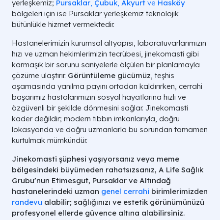
yerleşkemiz;
Pursaklar
,
Çubuk
,
Akyurt
ve
Hasköy
bölgeleri için ise Pursaklar yerleşkemiz teknolojik
bütünlükle hizmet vermektedir.
Hastanelerimizin kurumsal altyapısı, laboratuvarlarımızın
hızı ve uzman hekimlerimizin tecrübesi, jinekomasti gibi
karmaşık bir sorunu saniyelerle ölçülen bir planlamayla
çözüme ulaştırır.
Görüntüleme gücümüz
, teşhis
aşamasında yanılma payını ortadan kaldırırken, cerrahi
başarımız hastalarımızın sosyal hayatlarına hızlı ve
özgüvenli bir şekilde dönmesini sağlar. Jinekomasti
kader değildir; modern tıbbın imkanlarıyla, doğru
lokasyonda ve doğru uzmanlarla bu sorundan tamamen
kurtulmak mümkündür.
Jinekomasti şüphesi yaşıyorsanız veya meme
bölgesindeki büyümeden rahatsızsanız, A Life Sağlık
Grubu’nun Etimesgut, Pursaklar ve Altındağ
hastanelerindeki uzman
genel cerrahi
birimlerimizden
randevu
alabilir; sağlığınızı ve estetik görünümünüzü
profesyonel ellerde güvence altına alabilirsiniz.