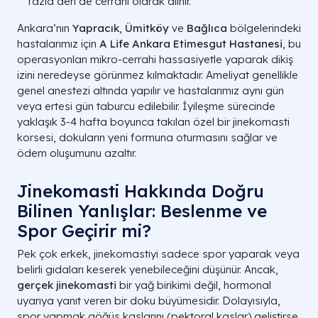
fazla deri de cerrahi olarak alınır.
Ankara’nın
Yapracık
,
Ümitköy
ve
Bağlıca
bölgelerindeki
hastalarımız için
A Life Ankara Etimesgut Hastanesi
, bu
operasyonları mikro-cerrahi hassasiyetle yaparak dikiş
izini neredeyse görünmez kılmaktadır. Ameliyat genellikle
genel anestezi altında yapılır ve hastalarımız aynı gün
veya ertesi gün taburcu edilebilir. İyileşme sürecinde
yaklaşık 3-4 hafta boyunca takılan özel bir jinekomasti
korsesi, dokuların yeni formuna oturmasını sağlar ve
ödem oluşumunu azaltır.
Jinekomasti Hakkında Doğru
Bilinen Yanlışlar: Beslenme ve
Spor Geçirir mi?
Pek çok erkek, jinekomastiyi sadece spor yaparak veya
belirli gıdaları keserek yenebileceğini düşünür. Ancak,
gerçek jinekomasti
bir yağ birikimi değil, hormonal
uyarıya yanıt veren bir doku büyümesidir. Dolayısıyla,
spor yapmak göğüs kaslarını (pektoral kaslar) geliştirse