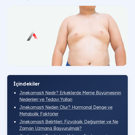
İçindekiler
Jinekomasti Nedir? Erkeklerde Meme Büyümesinin
Nedenleri ve Tedavi Yolları
Jinekomasti Neden Olur? Hormonal Denge ve
Metabolik Faktörler
Jinekomasti Belirtileri: Fizyolojik Değişimler ve Ne
Zaman Uzmana Başvurulmalı?