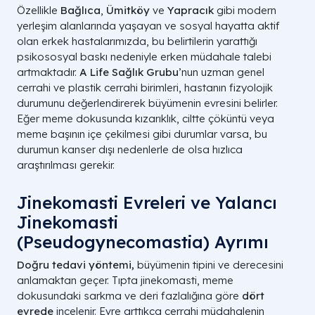
Özellikle
Bağlıca
,
Ümitköy
ve
Yapracık
gibi modern
yerleşim alanlarında yaşayan ve sosyal hayatta aktif
olan erkek hastalarımızda, bu belirtilerin yarattığı
psikososyal baskı nedeniyle erken müdahale talebi
artmaktadır.
A Life Sağlık Grubu
’nun uzman genel
cerrahi ve plastik cerrahi birimleri, hastanın fizyolojik
durumunu değerlendirerek büyümenin evresini belirler.
Eğer meme dokusunda kızarıklık, ciltte çöküntü veya
meme başının içe çekilmesi gibi durumlar varsa, bu
durumun kanser dışı nedenlerle de olsa hızlıca
araştırılması gerekir.
Jinekomasti Evreleri ve Yalancı
Jinekomasti
(Pseudogynecomastia) Ayrımı
Doğru tedavi yöntemi,
büyümenin tipini ve derecesini
anlamaktan geçer. Tıpta jinekomasti, meme
dokusundaki sarkma ve deri fazlalığına göre
dört
evrede
incelenir. Evre arttıkça cerrahi müdahalenin