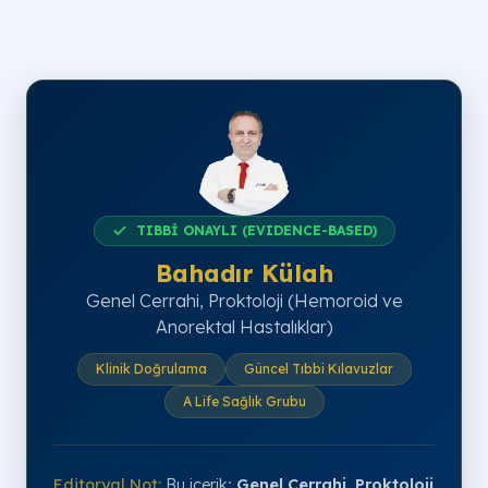
TIBBİ ONAYLI (EVIDENCE-BASED)
Bahadır Külah
Genel Cerrahi, Proktoloji (Hemoroid ve
Anorektal Hastalıklar)
Klinik Doğrulama
Güncel Tıbbi Kılavuzlar
A Life Sağlık Grubu
Editoryal Not:
Bu içerik;
Genel Cerrahi, Proktoloji