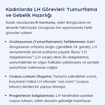
Kadınlarda LH Görevleri: Yumurtlama
ve Gebelik Hazırlığı
Kadın vücudunda
lh hormonu
, adet döngüsünün en
dinamik faktörüdür. Döngünün her aşamasında farklı
görevler üstlenir:
Ovülasyonun (Yumurtlamanın) Tetiklenmesi:
Adet
döngüsünün ortasına doğru (genellikle 14. günde), LH
seviyelerinde ani bir patlama yaşanır. Buna "LH
dalgalanması" (LH surge) denir. Bu dalgalanma,
yumurtalıktaki en olgun folikülün çatlamasını ve içindeki
yumurtanın salınmasını sağlar.
Corpus Luteum Oluşumu:
Yumurta salındıktan sonra,
boş kalan folikül LH etkisiyle "sarı cisim" (corpus
luteum) denilen bir yapıya dönüşür.
Progesteron Salgılanması:
LH tarafından uyarılan
corpus luteum, rahim duvarını gebeliğe hazırlayan