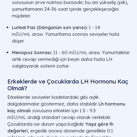
sorusunun zirve noktası burasıdır; bu ani yükseliş (pik),
yumurtlamanın 24-36 saat içinde gerçekleşeceğini
müjdeler.
Luteal Faz (Döngünün son yarısı):
1 - 14
mIU/mL
arası. Yumurtlama sonrası seviyeler hızla
düşer.
Menopoz Sonrası:
11 - 60 mIU/mL
arası. Yumurtalıklar
artık cevap vermediği için beyin daha fazla LH
salgılayarak sistemi zorlar.
Erkeklerde ve Çocuklarda LH Hormonu Kaç
Olmalı?
Erkeklerde seviyeler kadınlardaki gibi aylık
dalgalanmalar göstermez, daha stabildir.
Lh hormonu
kaç olmalı
sorusuna erkekler için
1.5 - 9.3
mIU/mL
aralığı standart cevap olarak verilebilir.
Çocuklarda ise durum yaşa bağlıdır.
Yaşa göre lh
değerleri
, ergenlik öncesi dönemde genellikle
0.1