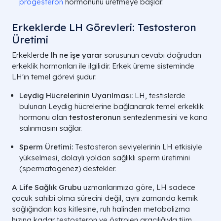
progesteron
hormonunu üretmeye başlar.
Erkeklerde LH Görevleri: Testosteron
Üretimi
Erkeklerde
lh ne işe yarar
sorusunun cevabı doğrudan
erkeklik hormonları ile ilgilidir. Erkek üreme sisteminde
LH'ın temel görevi şudur:
Leydig Hücrelerinin Uyarılması:
LH, testislerde
bulunan Leydig hücrelerine bağlanarak temel erkeklik
hormonu olan
testosteronun
sentezlenmesini ve kana
salınmasını sağlar.
Sperm Üretimi:
Testosteron seviyelerinin LH etkisiyle
yükselmesi, dolaylı yoldan sağlıklı sperm üretimini
(spermatogenez) destekler.
A Life Sağlık Grubu
uzmanlarımıza göre, LH sadece
çocuk sahibi olma sürecini değil, aynı zamanda kemik
sağlığından kas kitlesine, ruh halinden metabolizma
hızına kadar testosteron ve östrojen aracılığıyla tüm