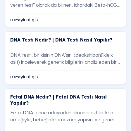
veren test" olarak da bilinen, idrardaki Beta-hCG
(insan koryonik gonadotropini) hormonunu s…
Detaylı Bilgi
DNA Testi Nedir? | DNA Testi Nasıl Yapılır?
DNA testi, bir kişinin DNA'sını (deoksiribonükleik
asit) inceleyerek genetik bilgilerini analiz eden bir
testtir. DNA, vücudumuzdaki hücrele…
Detaylı Bilgi
Fetal DNA Nedir? | Fetal DNA Testi Nasıl
Yapılır?
Fetal DNA; anne adayından alınan basit bir kan
örneğiyle, bebeğin kromozom yapısını ve genetik
sağlığını %99’un üzerinde doğruluk oranıyla i…