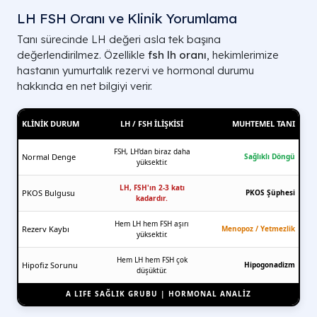
LH FSH Oranı ve Klinik Yorumlama
Tanı sürecinde LH değeri asla tek başına
değerlendirilmez. Özellikle
fsh lh oranı
, hekimlerimize
hastanın yumurtalık rezervi ve hormonal durumu
hakkında en net bilgiyi verir.
KLINIK DURUM
LH / FSH İLIŞKISI
MUHTEMEL TANI
FSH, LH'dan biraz daha
Normal Denge
Sağlıklı Döngü
yüksektir.
LH, FSH'ın 2-3 katı
PKOS Bulgusu
PKOS Şüphesi
kadardır.
Hem LH hem FSH aşırı
Rezerv Kaybı
Menopoz / Yetmezlik
yüksektir.
Hem LH hem FSH çok
Hipofiz Sorunu
Hipogonadizm
düşüktür.
A LIFE SAĞLIK GRUBU | HORMONAL ANALİZ