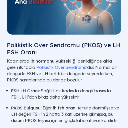
Polikistik Over Sendromu (PKOS) ve LH
FSH Oranı
Kadınlarda
lh hormonu yüksekliği
denildiğinde akla
gelen ilk tablo
Polikistik Over Sendromu
'dur. Normal bir
döngüde FSH ve LH belirli bir dengede seyrederken,
PKOS hastalarında bu denge bozulur.
FSH LH Oranı:
Sağlıklı bir kadında döngü başında
FSH, LH'dan biraz daha yüksektir.
PKOS Bulgusu:
Eğer
lh fsh oranı
tersine dönmüşse ve
LH değeri FSH'ın 2 hatta 3 katı üzerine çıkmışsa, bu
durum PKOS teşhisi için en güçlü laboratuvar kanıtıdır.