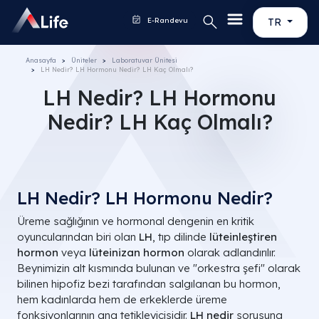
E-Randevu
TR
Anasayfa
Üniteler
Laboratuvar Ünitesi
LH Nedir? LH Hormonu Nedir? LH Kaç Olmalı?
LH Nedir? LH Hormonu
Nedir? LH Kaç Olmalı?
LH Nedir? LH Hormonu Nedir?
Üreme sağlığının ve hormonal dengenin en kritik
oyuncularından biri olan
LH
, tıp dilinde
lüteinleştiren
hormon
veya
lüteinizan hormon
olarak adlandırılır.
Beynimizin alt kısmında bulunan ve "orkestra şefi" olarak
bilinen hipofiz bezi tarafından salgılanan bu hormon,
hem kadınlarda hem de erkeklerde üreme
fonksiyonlarının ana tetikleyicisidir.
LH nedir
sorusuna