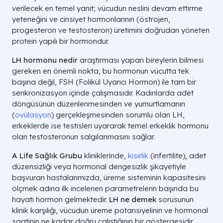
verilecek en temel yanıt; vücudun neslini devam ettirme
yeteneğini ve cinsiyet hormonlarının (östrojen,
progesteron ve testosteron) üretimini doğrudan yöneten
protein yapılı bir hormondur.
LH hormonu nedir
araştırması yapan bireylerin bilmesi
gereken en önemli nokta, bu hormonun vücutta tek
başına değil, FSH (Folikül Uyarıcı Hormon) ile tam bir
senkronizasyon içinde çalışmasıdır. Kadınlarda adet
döngüsünün düzenlenmesinden ve yumurtlamanın
(
ovülasyon
) gerçekleşmesinden sorumlu olan LH,
erkeklerde ise testisleri uyararak temel erkeklik hormonu
olan testosteronun salgılanmasını sağlar.
A Life Sağlık Grubu
kliniklerinde,
kısırlık
(infertilite), adet
düzensizliği veya hormonal dengesizlik şikayetiyle
başvuran hastalarımızda, üreme sisteminin kapasitesini
ölçmek adına ilk incelenen parametrelerin başında bu
hayati hormon gelmektedir.
LH ne demek
sorusunun
klinik karşılığı, vücudun üreme potansiyelinin ve hormonal
saatinin ne kadar doğru çalıştığının bir göstergesidir.