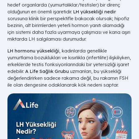
hedef organlarda (yumurtalıklar/testisler) bir direnç
olduğunun en önemli işaretidir.
LH yüksekliği nedir
sorusuna klinik bir perspektifle bakacak olursak; hipofiz
bezinin, alt birimlerden yeterli hormon yanıtı alamadığı
için sistemi daha fazla uyarmaya çalışması ve kana aşırı
miktarda LH salgılaması durumudur.
LH hormonu yüksekliği
, kadınlarda genellikle
yumurtlama bozuklukları ve kısırlıkla (infertilite) ilişkiliyken,
erkeklerde testis fonksiyonlarındaki bir yetersizliği işaret
edebilir.
A Life Sağlık Grubu
uzmanları, bu yüksekliği
değerlendirirken sadece rakama değil, bu rakamın FSH
ile olan dengesine odaklanarak kök nedeni saptar.