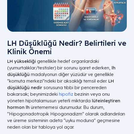
LH Düşüklüğü Nedir? Belirtileri ve
Klinik Önemi
LH yüksekliği
genellikle hedef organlardaki
(yumurtalıklar/testisler) bir sorunu işaret ederken,
lh
düşüklüğü
madalyonun diğer yüzüdür ve genellikle
"komuta merkezi"ndeki bir aksaklığı temsil eder.
LH
düşüklüğü nedir
sorusuna tıbbi bir pencereden
bakarsak; beynimizdeki
hipofiz
bezinin veya onu
yöneten hipotalamusun yeterli miktarda
lüteinleştiren
hormon lh
üretememesi durumudur. Bu durum,
"Hipogonadotropik Hipogonadizm" olarak adlandırılan
ve üreme sisteminin adeta "uyku moduna" geçmesine
neden olan bir tabloya yol açar.