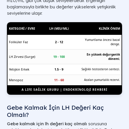
mIU/mL
gibi çok düşük seviyelerdedir. Ergenliğin
başlamasıyla birlikte bu değerler yükselerek yetişkinlik
seviyelerine ulaşır.
KATEGORI / EVRE
LH (MIU/ML)
KLINIK ÖNEM
Yumurtlama öncesi bazal
Foliküler Faz
2 - 12
denge.
En yüksek doğurganlık
LH Zirvesi (Surge)
19 - 100
dönemi.
Yetişkin Erkek
1.5 - 9
Sağlıklı testosteron sentezi.
Menopoz
11 - 60
Azalan yumurtalık rezervi.
A LIFE SAĞLIK GRUBU | ENDOKRİNOLOJİ REHBERİ
Gebe Kalmak İçin LH Değeri Kaç
Olmalı?
Gebe kalmak için lh değeri kaç olmalı
sorusuna