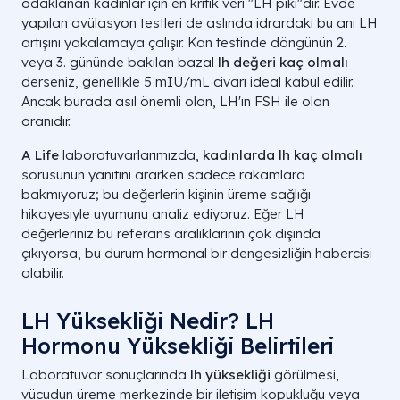
odaklanan kadınlar için en kritik veri "LH piki"dir. Evde
yapılan ovülasyon testleri de aslında idrardaki bu ani LH
artışını yakalamaya çalışır. Kan testinde döngünün 2.
veya 3. gününde bakılan bazal
lh değeri kaç olmalı
derseniz, genellikle
5 mIU/mL
civarı ideal kabul edilir.
Ancak burada asıl önemli olan, LH'ın FSH ile olan
oranıdır.
A Life
laboratuvarlarımızda,
kadınlarda lh kaç olmalı
sorusunun yanıtını ararken sadece rakamlara
bakmıyoruz; bu değerlerin kişinin üreme sağlığı
hikayesiyle uyumunu analiz ediyoruz. Eğer LH
değerleriniz bu referans aralıklarının çok dışında
çıkıyorsa, bu durum hormonal bir dengesizliğin habercisi
olabilir.
LH Yüksekliği Nedir? LH
Hormonu Yüksekliği Belirtileri
Laboratuvar sonuçlarında
lh yüksekliği
görülmesi,
vücudun üreme merkezinde bir iletişim kopukluğu veya