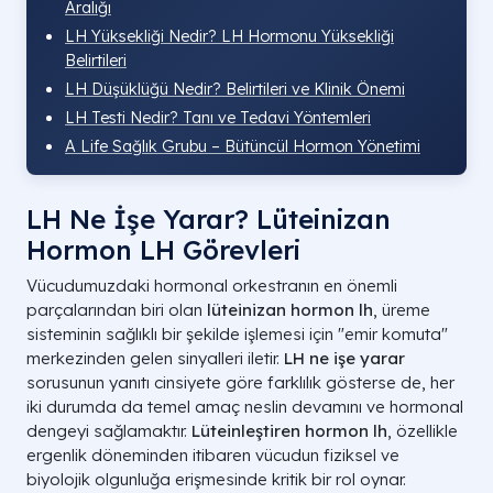
Aralığı
LH Yüksekliği Nedir? LH Hormonu Yüksekliği
Belirtileri
LH Düşüklüğü Nedir? Belirtileri ve Klinik Önemi
LH Testi Nedir? Tanı ve Tedavi Yöntemleri
A Life Sağlık Grubu – Bütüncül Hormon Yönetimi
LH Ne İşe Yarar? Lüteinizan
Hormon LH Görevleri
Vücudumuzdaki hormonal orkestranın en önemli
parçalarından biri olan
lüteinizan hormon lh
, üreme
sisteminin sağlıklı bir şekilde işlemesi için "emir komuta"
merkezinden gelen sinyalleri iletir.
LH ne işe yarar
sorusunun yanıtı cinsiyete göre farklılık gösterse de, her
iki durumda da temel amaç neslin devamını ve hormonal
dengeyi sağlamaktır.
Lüteinleştiren hormon lh
, özellikle
ergenlik döneminden itibaren vücudun fiziksel ve
biyolojik olgunluğa erişmesinde kritik bir rol oynar.