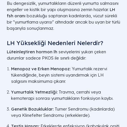
Bu dengesizlik, yumurtalıkların düzenli yumurta salmasını
engeller ve kistik bir yapı oluşmasına zemin hazırlar.
LH
fsh oranı
bozukluğu saptanan kadınlarda, vücut sürekli
bir "yumurtlama uyarısı" altındadır ancak bu uyarı bir türlü
başarıyla sonuçlanmaz.
LH Yüksekliği Nedenleri Nelerdir?
Lüteinleştiren hormon lh
seviyelerini yukarı çeken
durumlar sadece PKOS ile sınırlı değildir:
Menopoz ve Erken Menopoz:
Yumurtalık rezervi
tükendiğinde, beyin sistemi uyandırmak için LH
salgısını maksimuma çıkarır.
Yumurtalık Yetmezliği:
Travma, cerrahi veya
kemoterapi sonrası yumurtalıkların fonksiyon kaybı.
Genetik Bozukluklar:
Turner Sendromu (kadınlarda)
veya Klinefelter Sendromu (erkeklerde).
Testis Hasarı:
Erkeklerde enfeksiyon (kabakulak orşiti