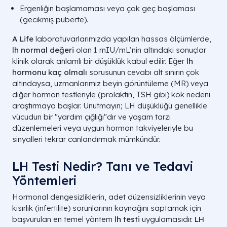
Ergenliğin başlamaması veya çok geç başlaması
(gecikmiş puberte).
A Life
laboratuvarlarımızda yapılan hassas ölçümlerde,
lh normal değeri
olan
1 mIU/mL
’nin altındaki sonuçlar
klinik olarak anlamlı bir düşüklük kabul edilir. Eğer
lh
hormonu kaç olmalı
sorusunun cevabı alt sınırın çok
altındaysa, uzmanlarımız beyin görüntüleme (MR) veya
diğer hormon testleriyle (prolaktin, TSH gibi) kök nedeni
araştırmaya başlar. Unutmayın; LH düşüklüğü genellikle
vücudun bir "yardım çığlığı"dır ve yaşam tarzı
düzenlemeleri veya uygun hormon takviyeleriyle bu
sinyalleri tekrar canlandırmak mümkündür.
LH Testi Nedir? Tanı ve Tedavi
Yöntemleri
Hormonal dengesizliklerin, adet düzensizliklerinin veya
kısırlık (infertilite) sorunlarının kaynağını saptamak için
başvurulan en temel yöntem
lh testi
uygulamasıdır.
LH