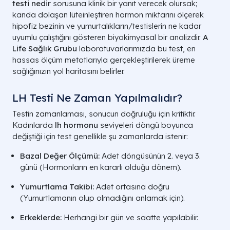
testi nedir
sorusuna klinik bir yanıt verecek olursak;
kanda dolaşan lüteinleştiren hormon miktarını ölçerek
hipofiz bezinin ve yumurtalıkların/testislerin ne kadar
uyumlu çalıştığını gösteren biyokimyasal bir analizdir.
A
Life Sağlık Grubu
laboratuvarlarımızda bu test, en
hassas ölçüm metotlarıyla gerçekleştirilerek üreme
sağlığınızın yol haritasını belirler.
LH Testi Ne Zaman Yapılmalıdır?
Testin zamanlaması, sonucun doğruluğu için kritiktir.
Kadınlarda
lh hormonu
seviyeleri döngü boyunca
değiştiği için test genellikle şu zamanlarda istenir:
Bazal Değer Ölçümü:
Adet döngüsünün 2. veya 3.
günü (Hormonların en kararlı olduğu dönem).
Yumurtlama Takibi:
Adet ortasına doğru
(Yumurtlamanın olup olmadığını anlamak için).
Erkeklerde:
Herhangi bir gün ve saatte yapılabilir.