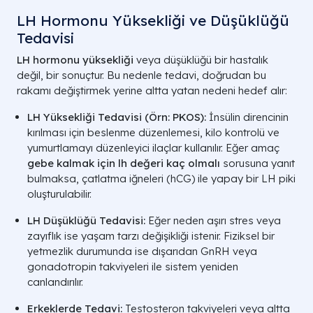
LH Hormonu Yüksekliği ve Düşüklüğü
Tedavisi
LH hormonu yüksekliği
veya düşüklüğü bir hastalık
değil, bir sonuçtur. Bu nedenle tedavi, doğrudan bu
rakamı değiştirmek yerine altta yatan nedeni hedef alır:
LH Yüksekliği Tedavisi (Örn: PKOS):
İnsülin direncinin
kırılması için beslenme düzenlemesi, kilo kontrolü ve
yumurtlamayı düzenleyici ilaçlar kullanılır. Eğer amaç
gebe kalmak için lh değeri kaç olmalı
sorusuna yanıt
bulmaksa, çatlatma iğneleri (hCG) ile yapay bir LH piki
oluşturulabilir.
LH Düşüklüğü Tedavisi:
Eğer neden aşırı stres veya
zayıflık ise yaşam tarzı değişikliği istenir. Fiziksel bir
yetmezlik durumunda ise dışarıdan GnRH veya
gonadotropin takviyeleri ile sistem yeniden
canlandırılır.
Erkeklerde Tedavi:
Testosteron takviyeleri veya altta