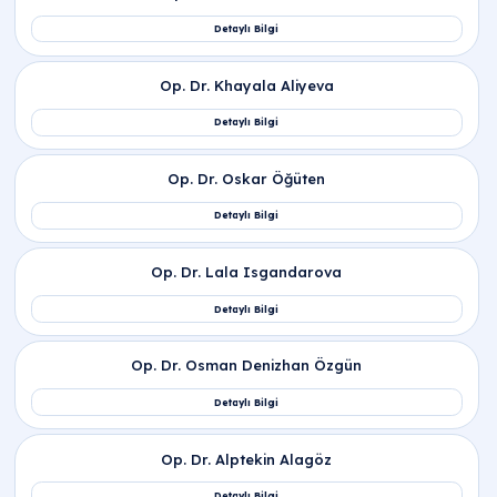
kanalına (fallop tüplerine) salması olayıdır. Halk
arasında yumurtlama olarak bilinen bu süreç,
hamile kalma şansının en yüksek olduğu dönemi
temsil eder ve hormonal değişimlerle her ay düzen
şekilde gerçekleşir.
Adet döngüsü haritasında kadınlarda
ovülasyon dönemi ve ovülasyon ne zaman
olur?
Follikül gelişimini kapsayan ovülasyon faz
nedir ve ovülasyon faz ne demek?
Doğurganlık takibinde ovülasyon hesaplama
ve ovülasyon hesaplama takvimi nasıl
kullanılır?
Evde doğurganlık takibi sağlayan ovülasyon