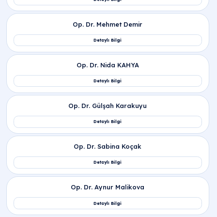
testi nedir ve ovülasyon testi ne demek?
Gebelik planlayan çiftlerde ovülasyon takibi
nasıl yapılır?
Gebelik şüphesi taşıyanlarda ovülasyon
testinde gebelik belli olurmu?
Yumurtlama sürecinde görülen ovülasyon
döneminde kan gelmesi normal midir?
Kullanıcı deneyimlerinde ovülasyon testi
kullananlar ve ovülasyon testiyle hamile
kalanlar ne öneriyor?
Eczanelerde satılan ovülasyon testi ne kadar
ve erişimi kolay mıdır?
Yumurtlama döneminde vücutta beliren