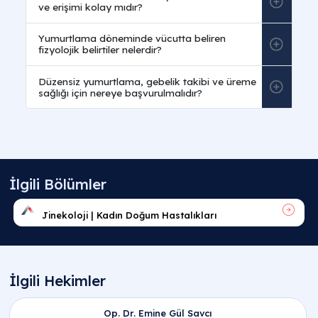
Sıkça Sorulan Sorular
Üreme sağlığı ve jinekolojide ovülasyon nedir
ve ne anlama gelir?
Ovülasyon nedir
,
ovülasyon ne demek
veya kısa
ovülasyon ne
? Kadın üreme döngüsünde
yumurtalığın olgunlaşan yumurtayı dölleme