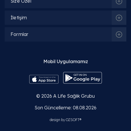
Size Özel
İlgili Hekimler
İletişim
Op. Dr. Emine Gül Savcı
Formlar
Detaylı Bilgi
Op. Dr. Khayala Aliyeva
Mobil Uygulamamız
Detaylı Bilgi
Op. Dr. Oskar Öğüten
© 2026
A Life Sağlık Grubu
Detaylı Bilgi
Son Güncelleme: 08.08.2026
design by
OZSOFT®
Op. Dr. Lala Isgandarova