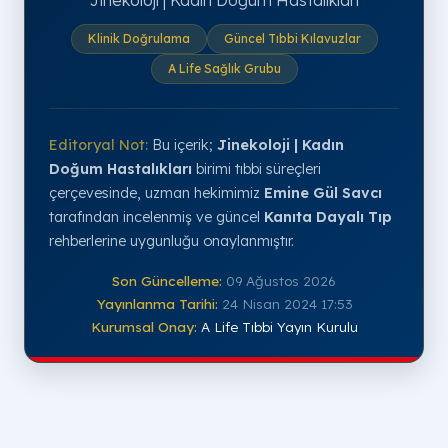
Jinekoloji | Kadın Doğum Hastalıkları
Klinik Doğrulama
Güncel Tıbbi Kılavuzlar
A Life Sağlık Grubu
Editoryal Not:
Bu içerik;
Jinekoloji | Kadın
Doğum Hastalıkları
birimi tıbbi süreçleri
çerçevesinde, uzman hekimimiz
Emine Gül Savcı
tarafından incelenmiş ve güncel
Kanıta Dayalı Tıp
rehberlerine uygunluğu onaylanmıştır.
Son Güncelleme:
09 Ağustos 2026
Yayınlanma Tarihi:
24 Nisan 2024 17:53
Kurumsal Onay:
A Life Tıbbi Yayın Kurulu