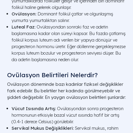
yumurtalıklarda foliküller gelişir ve içlerinden biri dominant
folikül haline gelerek olgunlaşır.
Ovülasyon:
Dominant folikül çatlar ve olgunlaşmış
yumurta yumurtalıktan salınır.
Luteal Faz:
Ovülasyondan sonraki faz ve adetin
başlamasına kadar olan süreyi kapsar. Bu fazda çatlamış
folikül korpus luteum adı verilen bir yapıya dönüşür ve
progesteron hormonu üretir. Eğer döllenme gerçekleşmezse
korpus luteum bozulur ve progesteron seviyesi düşer. Bu
da adetin başlamasına neden olur.
Ovülasyon Belirtileri Nelerdir?
Ovülasyon döneminde bazı kadınlar fiziksel değişiklikler
fark edebilir. Bu belirtiler her kadında görülmeyebilir ve
şiddeti değişebilir. En yaygın ovülasyon belirtileri şunlardır:
Vücut Isısında Artış:
Ovülasyondan sonra progesteron
hormonunun etkisiyle bazal vücut ısısında hafif bir artış
(0.4-1 derece Celsius) görülebilir.
Servikal Mukus Değişiklikleri:
Servikal mukus, rahim