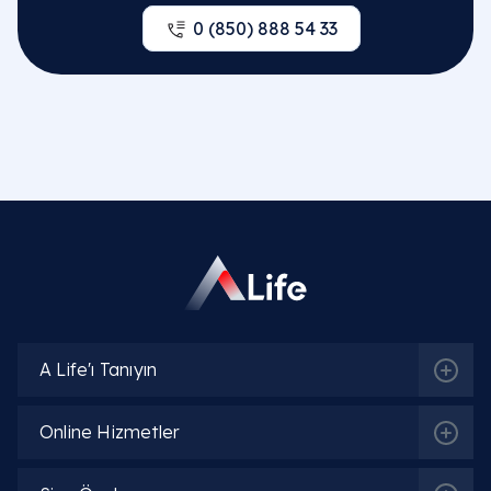
0 (850) 888 54 33
İlgili Bölümler
A Life'ı Tanıyın
Jinekoloji | Kadın Doğum Hastalıkları
Online Hizmetler