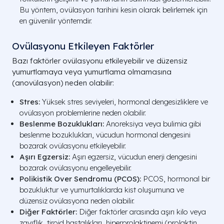
Bu yöntem, ovülasyon tarihini kesin olarak belirlemek için
en güvenilir yöntemdir.
Ovülasyonu Etkileyen Faktörler
Bazı faktörler ovülasyonu etkileyebilir ve düzensiz
yumurtlamaya veya yumurtlama olmamasına
(anovülasyon) neden olabilir:
Stres:
Yüksek stres seviyeleri, hormonal dengesizliklere ve
ovülasyon problemlerine neden olabilir.
Beslenme Bozuklukları:
Anoreksiya veya bulimia gibi
beslenme bozuklukları, vücudun hormonal dengesini
bozarak ovülasyonu etkileyebilir.
Aşırı Egzersiz:
Aşırı egzersiz, vücudun enerji dengesini
bozarak ovülasyonu engelleyebilir.
Polikistik Over Sendromu (PCOS):
PCOS, hormonal bir
bozukluktur ve yumurtalıklarda kist oluşumuna ve
düzensiz ovülasyona neden olabilir.
Diğer Faktörler:
Diğer faktörler arasında aşırı kilo veya
zayıflık, tiroid hastalıkları, hiperprolaktinemi (prolaktin