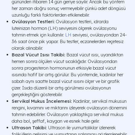
gününden itibaren 14 gün geriye sayılır. Ancak bu yöntem
her zaman doğru sonuç vermeyebilir çünkü adet döngüsü
uzunluğu farklı faktörlerden etkilenebilir.
Ovülasyon Testleri:
Ovülasyon testleri, idrarda
luteinizan hormon (LH) seviyesini ölçerek ovülasyonu
tahmin etmek için kullanılır.
LH
seviyesi, ovülasyondan 24-
36 saat önce pik yapar. Bu testler, eczanelerden reçetesiz
olarak alınabilir.
Bazal Vücut Isısı Takibi:
Bazal vücut ısısı, uyandıktan
hemen sonra ölçülen vücut sıcaklığıdır. Ovülasyondan
sonra progesteron hormonunun etkisiyle bazal vücut
ısısında hafif bir artış görülür. Bu yöntemde, kadınlar her
sabah aynı saatte bazal vücut ısısını ölçer ve bir grafik
çizer. Isıda düzenli bir artış görülmesi ovülasyonun
gerçekleştiğini gösterebilir.
Servikal Mukus İncelemesi:
Kadınlar, servikal mukusun
rengini, kıvamını ve miktarını izleyerek ovülasyon dönemini
tahmin edebilirler. Ovülasyon yaklaştıkça servikal mukus
daha bol, şeffaf, kaygan ve esnek hale gelir.
Ultrason Takibi:
Ultrason ile yumurtalıklar izlenerek
foliküllerin gelişimi ve yumurtanın salınması gözlemlenebilir.