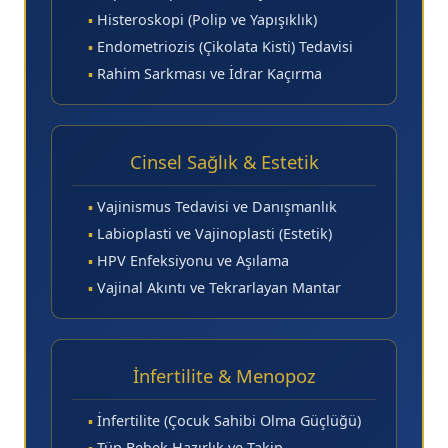
▪
Histeroskopi (Polip ve Yapışıklık)
▪
Endometriozis (Çikolata Kisti) Tedavisi
▪
Rahim Sarkması ve İdrar Kaçırma
Cinsel Sağlık & Estetik
▪
Vajinismus Tedavisi ve Danışmanlık
▪
Labioplasti ve Vajinoplasti (Estetik)
▪
HPV Enfeksiyonu ve Aşılama
▪
Vajinal Akıntı ve Tekrarlayan Mantar
İnfertilite & Menopoz
▪
İnfertilite (Çocuk Sahibi Olma Güçlüğü)
▪
Tüp Bebek Hazırlık ve Takip