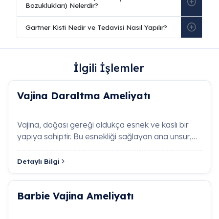
İlgili İşlemler
Sıkça Sorulan Sorular
Vajina Daraltma Ameliyatı
Asherman Sendromu (Rahim İçi Yapışıklık)
Nedir?
Vajina, doğası gereği oldukça esnek ve kaslı bir
yapıya sahiptir. Bu esnekliği sağlayan ana unsur,
vajina duvarlarını çevreley…
Asherman sendromu, geçirilmiş kürtaj veya cerrah
enfeksiyonlar sonrası rahim iç duvarında gelişen
Detaylı Bilgi
endometrial sineşi yani dokusal yapışıklık tablosudu
Klinik olarak adet miktarında belirgin azalma
(hipomenore), amenore ve tekrarlayan gebelik
Barbie Vajina Ameliyatı
kayıpları ile karakterizedir.
A Life Sağlık Grubu
, bu
patolojiyi ileri teknolojik histeroskopi yöntemleriyle