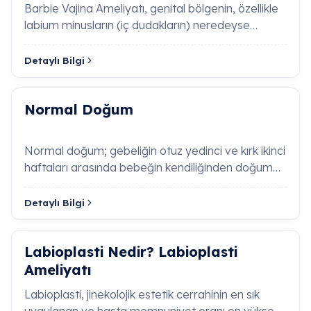
Barbie Vajina Ameliyatı, genital bölgenin, özellikle
saptayarak doku bütünlüğünü güncel tıp
labium minusların (iç dudakların) neredeyse
standartları uyarınca başarıyla restore etmektedir.
tamamen görünmez…
Detaylı Bilgi
Hiperemezis Gravidarum (Aşırı Gebelik
Bulantısı) Nedir?
Normal Doğum
Sistosel (Mesane Sarkması) Belirtileri Nelerdir?
Normal doğum; gebeliğin otuz yedinci ve kırk ikinci
Prematür Overyen Yetmezlik (Erken
haftaları arasında bebeğin kendiliğinden doğum
Yumurtalık Yetmezliği) Nedir?
kanalına girmesiyle başlayan fizyolojik b…
Detaylı Bilgi
Koryon Villus Örneklemesi (CVS) Nedir och
Neden Yapılır?
Labioplasti Nedir? Labioplasti
İntrauterin Gelişme Geriliği (IUGR) Nedir, Nasıl
Ameliyatı
Anlaşılır?
Labioplasti, jinekolojik estetik cerrahinin en sık
uygulanan ve hasta memnuniyet oranı en yüksek