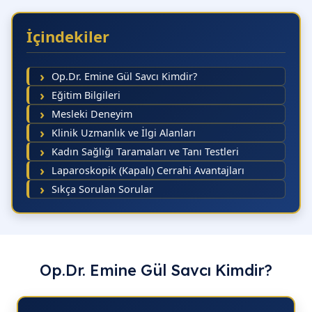
14.45
10.00
09.
İçindekiler
15.00
10.15
09.
15.15
10.30
10.
Op.Dr. Emine Gül Savcı Kimdir?
15.30
10.45
10.
Eğitim Bilgileri
Mesleki Deneyim
11.00
10.
Klinik Uzmanlık ve İlgi Alanları
11.15
10.
Kadın Sağlığı Taramaları ve Tanı Testleri
11.30
11.
Laparoskopik (Kapalı) Cerrahi Avantajları
Sıkça Sorulan Sorular
11.45
11.
12.00
11.
12.15
11.
13.30
12.
Op.Dr. Emine Gül Savcı Kimdir?
13.45
12.