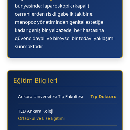
bünyesinde; laparoskopik (kapalı)
17.15
17.
cerrahilerden riskli gebelik takibine,
17.
menopoz yönetiminden genital estetiğe
kadar geniş bir yelpazede, her hastasına
güvene dayalı ve bireysel bir tedavi yaklaşımı
sunmaktadır.
Eğitim Bilgileri
Ankara Üniversitesi Tıp Fakültesi
Tıp Doktoru
TED Ankara Koleji
Ortaokul ve Lise Eğitimi