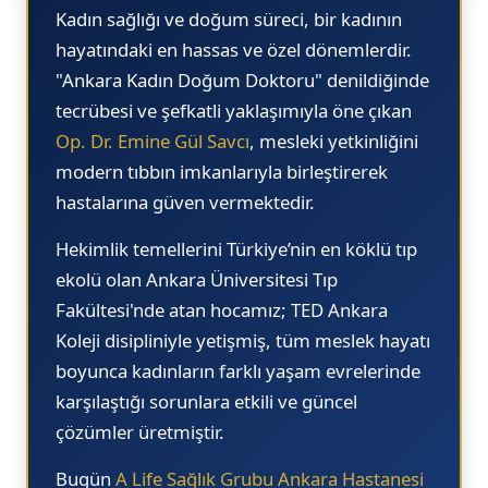
14.00
13.
Kadın sağlığı ve doğum süreci, bir kadının
14.15
13.
hayatındaki en hassas ve özel dönemlerdir.
"Ankara Kadın Doğum Doktoru"
denildiğinde
14.30
14.
tecrübesi ve şefkatli yaklaşımıyla öne çıkan
14.45
14.
Op. Dr. Emine Gül Savcı
, mesleki yetkinliğini
15.00
14.
modern tıbbın imkanlarıyla birleştirerek
hastalarına güven vermektedir.
15.15
15.
15.30
15.
Hekimlik temellerini Türkiye’nin en köklü tıp
ekolü olan
Ankara Üniversitesi Tıp
15.45
15.
Fakültesi
'nde atan hocamız; TED Ankara
16.00
15.
Koleji disipliniyle yetişmiş, tüm meslek hayatı
16.15
16.
boyunca kadınların farklı yaşam evrelerinde
karşılaştığı sorunlara etkili ve güncel
16.30
16.
çözümler üretmiştir.
16.45
16.
Bugün
A Life Sağlık Grubu Ankara Hastanesi
17.00
16.