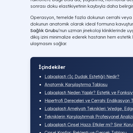
sonrası doku elastikiyetinin kaybıyla daha belirgin 
Operasyon, temelde fazla dokunun cerrahi veya la
dokunun anatomik olarak ideal formuna kavuşturu
Sağlık Grubu
’nun uzman jinekoloji kliniklerinde u
dikiş izini minimalize ederek hastanın hem esteti
ulaşmasını sağlar.
İçindekiler
Labioplasti (İç Dudak Estetiği) Nedir?
Anatomik Karşılaştırma Tablosu
Labioplasti Neden Yapılır? Estetik ve Fonksi
Hipertrofi Dereceleri ve Cerrahi Endikasyon 
Labioplasti Ameliyatı Teknikleri: Wedge, Edg
Tekniklerin Karşılaştırmalı Profesyonel Analizi
Labioplasti Cinsel Hazzı Etkiler mi? Sinir Ko
Cinsel Konfor: Beklenti ve Gerçek Tablosu