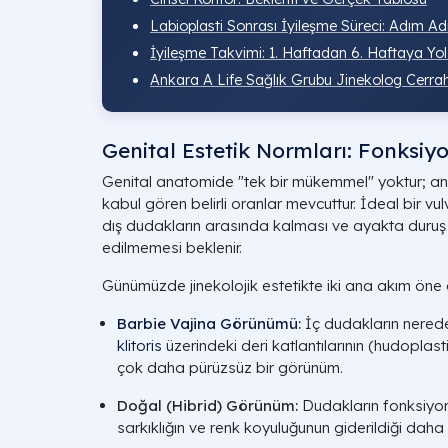
Labioplasti Sonrası İyileşme Süreci: Adım A
İyileşme Takvimi: 1. Haftadan 6. Haftaya Yol
Ankara A Life Sağlık Grubu Jinekolog Cerrah
Genital Estetik Normları: Fonksiy
Genital anatomide "tek bir mükemmel" yoktur; anc
kabul gören belirli oranlar mevcuttur. İdeal bir v
dış dudakların arasında kalması ve ayakta duruş
edilmemesi beklenir.
Günümüzde jinekolojik estetikte iki ana akım öne 
Barbie Vajina Görünümü
:
İç dudakların nered
klitoris
üzerindeki deri katlantılarının (hudoplast
çok daha pürüzsüz bir görünüm.
Doğal (Hibrid) Görünüm:
Dudakların fonksiyon
sarkıklığın ve renk koyuluğunun giderildiği daha 