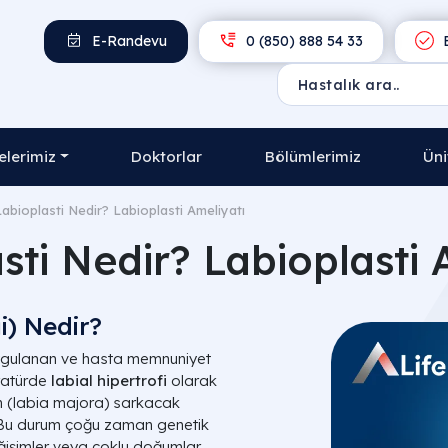
E-Randevu
0 (850) 888 54 33
E
lerimiz
Doktorlar
Bölümlerimiz
Üni
Labioplasti Nedir? Labioplasti Ameliyatı
sti Nedir? Labioplasti 
i) Nedir?
k uygulanan ve hasta memnuniyet
eratürde
labial hipertrofi
olarak
n (labia majora) sarkacak
. Bu durum çoğu zaman genetik
ğişimler veya çoklu doğumlar