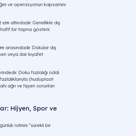
eğini ve operasyonun kapsamını
2 cm
altındadır. Genellikle dış
hafif bir taşma gösterir.
cm
arasındadır. Dokular dış
ken veya dar kıyafet
erindedir. Doku fazlalığı ciddi
fazlalıklarıyla (hudoplasti
dahi ağrı ve hijyen sorunları
r: Hijyen, Spor ve
nlük rutinini "sürekli bir