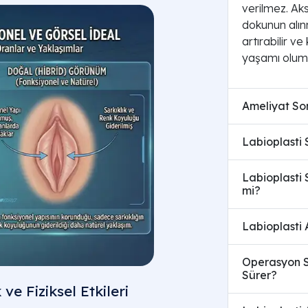
verilmez. Aks
dokunun alınm
artırabilir v
yaşamı olumlu
Ameliyat So
Labioplasti S
Labioplasti 
mi?
Labioplasti 
Operasyon S
Sürer?
ve Fiziksel Etkileri