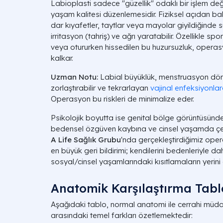
Labioplasti sadece "güzellik" odaklı bir işlem değ
yaşam kalitesi düzenlemesidir. Fiziksel açıdan bak
dar kıyafetler, taytlar veya mayolar giyildiğinde 
irritasyon (tahriş) ve ağrı yaratabilir. Özellikle sp
veya otururken hissedilen bu huzursuzluk, oper
kalkar.
Uzman Notu:
Labial büyüklük, menstruasyon dön
zorlaştırabilir ve tekrarlayan
vajinal enfeksiyonla
Operasyon bu riskleri de minimalize eder.
Psikolojik boyutta ise genital bölge görüntüsünd
bedensel özgüven kaybına ve cinsel yaşamda çeki
A Life Sağlık Grubu
'nda gerçekleştirdiğimiz oper
en büyük geri bildirimi; kendilerini bedenleriyle dah
sosyal/cinsel yaşamlarındaki kısıtlamaların yerini
Anatomik Karşılaştırma Tabl
Aşağıdaki tablo, normal anatomi ile cerrahi müdah
arasındaki temel farkları özetlemektedir: