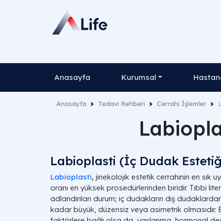
Anasayfa
Kurumsal
Hastane
Anasayfa
Tedavi Rehberi
Cerrahi İşlemler
Labiopla
Labioplasti (İç Dudak Estetiğ
Labioplasti
,
jinekolojik estetik cerrahinin en sı
oranı en yüksek prosedürlerinden biridir. Tıbbi lit
adlandırılan durum; iç dudakların dış dudaklarda
kadar büyük, düzensiz veya asimetrik olmasıdır
faktörlere bağlı olsa da, yaşlanma, hormonal de