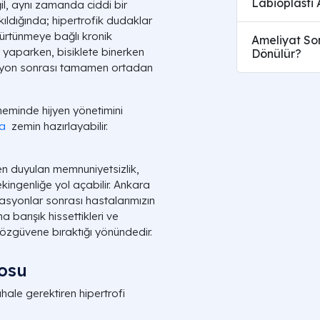
Labioplasti 
il, aynı zamanda ciddi bir
ıldığında; hipertrofik dudaklar
sürtünmeye bağlı kronik
Ameliyat So
or yaparken, bisiklete binerken
Dönülür?
asyon sonrası tamamen ortadan
eminde hijyen yönetimini
ra
zemin hazırlayabilir.
en duyulan memnuniyetsizlik,
ngenliğe yol açabilir. Ankara
asyonlar sonrası hastalarımızın
a barışık hissettikleri ve
 özgüvene bıraktığı yönündedir.
osu
ale gerektiren hipertrofi