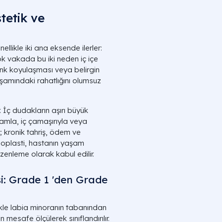
tetik ve
likle iki ana eksende ilerler:
ok vakada bu iki neden iç içe
renk koyulaşması veya belirgin
aşamındaki rahatlığını olumsuz
İç dudakların aşırı büyük
tamla, iç çamaşırıyla veya
; kronik tahriş, ödem ve
abioplasti, hastanın yaşam
üzenleme olarak kabul edilir.
i: Grade 1 'den Grade
likle labia minoranın tabanından
 mesafe ölçülerek sınıflandırılır.