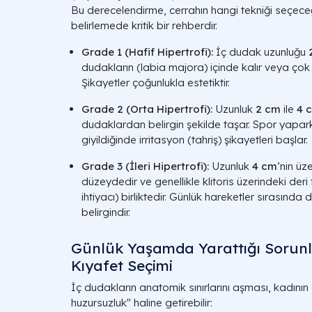
Bu derecelendirme, cerrahın hangi tekniği seçec
belirlemede kritik bir rehberdir.
Grade 1 (Hafif Hipertrofi):
İç dudak uzunluğu
dudakların (labia majora) içinde kalır veya çok 
Şikayetler çoğunlukla estetiktir.
Grade 2 (Orta Hipertrofi):
Uzunluk
2 cm
ile
4 
dudaklardan belirgin şekilde taşar. Spor yapar
giyildiğinde irritasyon (tahriş) şikayetleri başlar.
Grade 3 (İleri Hipertrofi):
Uzunluk
4 cm
’nin üz
düzeydedir ve genellikle klitoris üzerindeki deri 
ihtiyacı) birliktedir. Günlük hareketler sırasında 
belirgindir.
Günlük Yaşamda Yarattığı Sorunla
Kıyafet Seçimi
İç dudakların anatomik sınırlarını aşması, kadının gü
huzursuzluk" haline getirebilir: