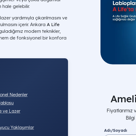
hale gelebilir.
zer yardımıyla çıkarılmasını ve
lmasını içerir. Ankara
A Life
yguladığımız modern teknikler,
k hem de fonksiyonel bir konfora
yonel Nedenler
Amel
Tablosu
Fiyatlarımız
e ve Lazer
Bilg
ruyucu Yaklaşımlar
Adı/Soyadı