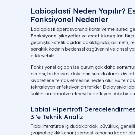
Labioplasti Neden Yapılır? Es
Fonksiyonel Nedenler
Labioplasti operasyonuna karar verme süreci genel
Fonksiyonel şikayetler
ve
estetik kaygılar
. Birç
geçmiştir. Estetik açıdan bakıldığında; asimetri, 
sarkıklık kadının bedensel özgüvenini ve cinsel y
etkileyebilir.
Fonksiyonel açıdan ise durum çok daha somuttur. 
olması, bu hassas dokuların sürekli olarak dış or
kıyafetlerle temas etmesine neden olur. Bu temas
tekrarlayan enfeksiyonları tetikler. Dolayısıyla l
kalitesini normalize etmeyi hedefleyen tıbbi bir d
Labial Hipertrofi Derecelendirmes
3 'e Teknik Analiz
Tıbbi literatürde iç dudaklardaki büyüklük, genel
(vajinal açıklık kenarı) serbest kenarına kadar olan