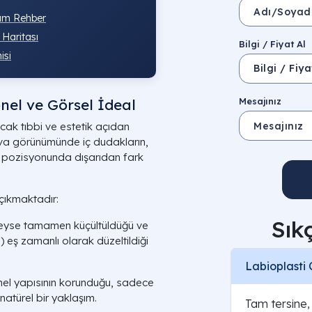
dım Rehber
 Haritası
Bilgi / Fiyat Al
isi
onel ve Görsel İdeal
Mesajınız
ak tıbbi ve estetik açıdan
ulva görünümünde iç dudakların,
 pozisyonunda dışarıdan fark
çıkmaktadır:
Sık
eyse tamamen küçültüldüğü ve
i) eş zamanlı olarak düzeltildiği
Labioplasti 
el yapısının korunduğu, sadece
natürel bir yaklaşım.
Tam tersine, 