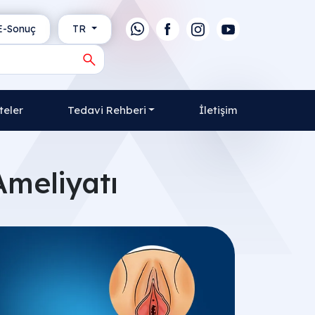
-Sonuç
TR
teler
Tedavi Rehberi
İletişim
Ameliyatı