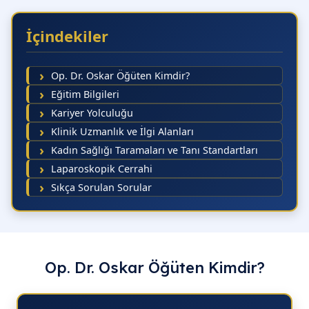
10.45
09.
İçindekiler
11.00
09.
11.15
10.
Op. Dr. Oskar Öğüten Kimdir?
11.30
10.
Eğitim Bilgileri
Kariyer Yolculuğu
11.45
11.
Klinik Uzmanlık ve İlgi Alanları
12.00
11.
Kadın Sağlığı Taramaları ve Tanı Standartları
12.15
11.
Laparoskopik Cerrahi
Sıkça Sorulan Sorular
13.30
11.
13.45
12.
14.30
12.
14.45
13.
Op. Dr. Oskar Öğüten Kimdir?
15.15
13.