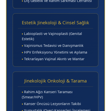
▪
Dış Gebelik ve Rahim Sarkması Cerrahisi
Estetik Jinekoloji & Cinsel Sağlık
▪
Labioplasti ve Vajinoplasti (Genital
Estetik)
▪
Vajinismus Tedavisi ve Danışmanlık
▪
HPV Enfeksiyonu Yönetimi ve Aşılama
▪
Tekrarlayan Vajinal Akıntı ve Mantar
Jinekolojik Onkoloji & Tarama
▪
Rahim Ağzı Kanseri Taraması
(Smear/HPV)
▪
Kanser Öncüsü Lezyonların Takibi
▪
Yumurtalık (Over) Kanserleri İncelemesi