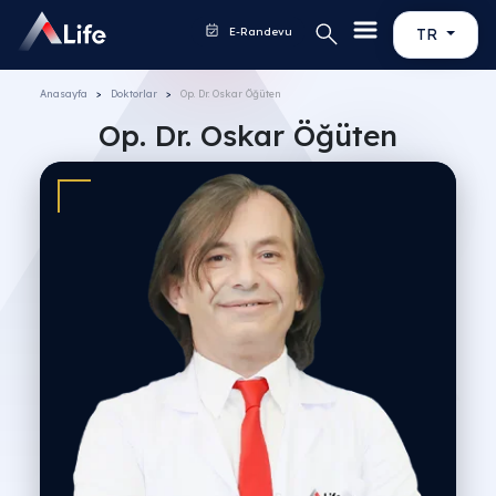
E-Randevu
TR
Anasayfa
Doktorlar
Op. Dr. Oskar Öğüten
Op. Dr. Oskar Öğüten