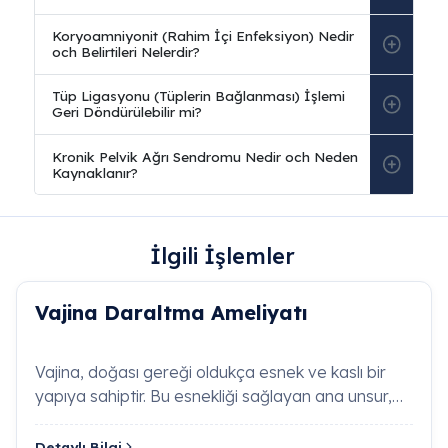
İlgili İşlemler
Sıkça Sorulan Sorular
Vajina Daraltma Ameliyatı
Vajinoplasti (Vajina Daraltma Ameliyatı) Nedir
ve Nasıl Yapılır?
Vajina, doğası gereği oldukça esnek ve kaslı bir
yapıya sahiptir. Bu esnekliği sağlayan ana unsur,
Vajinoplasti, yapısal deformasyonlar, zorlu doğuml
vajina duvarlarını çevreley…
veya yaşlanma nedeniyle vajinal kaslarda ve bağ
Detaylı Bilgi