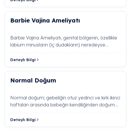
dokusunda oluşan gevşemeleri gidermeyi
amaçlayan cerrahi bir vajina daraltma işlemidir.
Operasyon sırasında sarkan fazla mukoza dokusu
Barbie Vajina Ameliyatı
çıkarılır och pelvik taban kasları anatomik olarak
sıkılaştırılır. İşlem, kadının fonksiyonel ve bariatrik
konforunu güncel jinekolojik standartlarda başarıy
Barbie Vajina Ameliyatı, genital bölgenin, özellikle
artırır.
labium minusların (iç dudakların) neredeyse
tamamen görünmez…
Detaylı Bilgi
Polihidramniyos (Gebelik Suyunun Fazla
Olması) Nedir, Neden Olur?
Normal Doğum
Oligohidramniyos (Amniyon Sıvısı Azlığı) Nedir
och Neden Tehlikelidir?
Normal doğum; gebeliğin otuz yedinci ve kırk ikinci
Ovaryen Hiperstimülasyon Sendromu Nedir,
haftaları arasında bebeğin kendiliğinden doğum
Nasıl Önlenir?
kanalına girmesiyle başlayan fizyolojik b…
Detaylı Bilgi
Atrofik Vajinit (Vajinal Atrofi) Nedir, Belirtileri
Nelerdir?