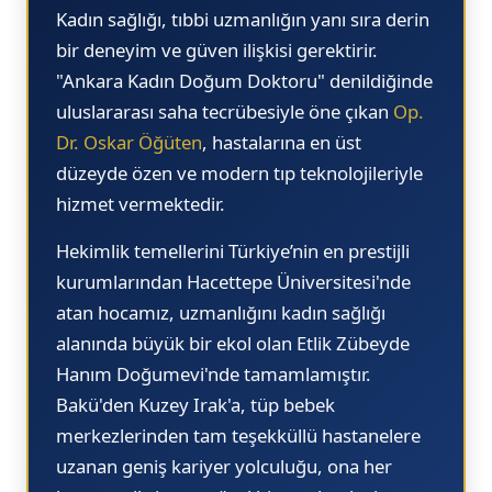
15.30
14.
Kadın sağlığı, tıbbi uzmanlığın yanı sıra derin
15.45
14.
bir deneyim ve güven ilişkisi gerektirir.
"Ankara Kadın Doğum Doktoru"
denildiğinde
16.00
14.
uluslararası saha tecrübesiyle öne çıkan
Op.
16.15
15.
Dr. Oskar Öğüten
, hastalarına en üst
16.30
15.
düzeyde özen ve modern tıp teknolojileriyle
hizmet vermektedir.
15.
15.
Hekimlik temellerini Türkiye’nin en prestijli
kurumlarından
Hacettepe Üniversitesi
'nde
16.
atan hocamız, uzmanlığını kadın sağlığı
16.
alanında büyük bir ekol olan
Etlik Zübeyde
16.
Hanım Doğumevi
'nde tamamlamıştır.
Bakü'den Kuzey Irak'a, tüp bebek
16.
merkezlerinden tam teşekküllü hastanelere
17.
uzanan geniş kariyer yolculuğu, ona her
17.