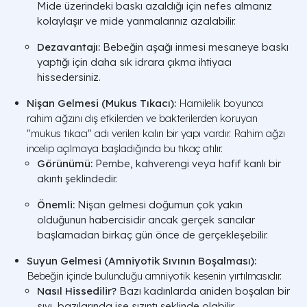
Mide üzerindeki baskı azaldığı için nefes almanız
kolaylaşır ve mide yanmalarınız azalabilir.
Dezavantajı:
Bebeğin aşağı inmesi mesaneye baskı
yaptığı için daha sık idrara çıkma ihtiyacı
hissedersiniz.
Nişan Gelmesi (Mukus Tıkacı):
Hamilelik boyunca
rahim ağzını dış etkilerden ve bakterilerden koruyan
"mukus tıkacı" adı verilen kalın bir yapı vardır. Rahim ağzı
incelip açılmaya başladığında bu tıkaç atılır.
Görünümü:
Pembe, kahverengi veya hafif kanlı bir
akıntı şeklindedir.
Önemli:
Nişan gelmesi doğumun çok yakın
olduğunun habercisidir ancak gerçek sancılar
başlamadan birkaç gün önce de gerçekleşebilir.
Suyun Gelmesi (Amniyotik Sıvının Boşalması):
Bebeğin içinde bulunduğu amniyotik kesenin yırtılmasıdır.
Nasıl Hissedilir?
Bazı kadınlarda aniden boşalan bir
sıvı, bazılarında ise sızıntı şeklinde olabilir.