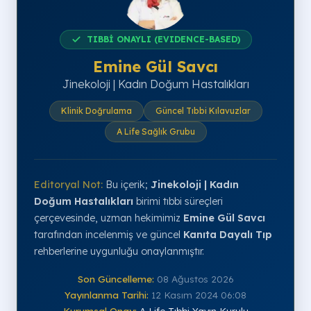
TIBBİ ONAYLI (EVIDENCE-BASED)
Emine Gül Savcı
Jinekoloji | Kadın Doğum Hastalıkları
Klinik Doğrulama
Güncel Tıbbi Kılavuzlar
A Life Sağlık Grubu
Editoryal Not:
Bu içerik;
Jinekoloji | Kadın
Doğum Hastalıkları
birimi tıbbi süreçleri
çerçevesinde, uzman hekimimiz
Emine Gül Savcı
tarafından incelenmiş ve güncel
Kanıta Dayalı Tıp
rehberlerine uygunluğu onaylanmıştır.
Son Güncelleme:
08 Ağustos 2026
Yayınlanma Tarihi:
12 Kasım 2024 06:08
Kurumsal Onay:
A Life Tıbbi Yayın Kurulu