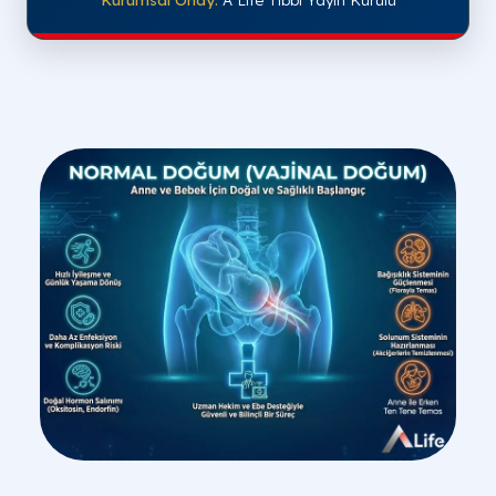
Evre
İlk Doğum (Ortalama)
Birinci Evre
12 - 18 Saat (Rahim ağzının 10 cm
(Açılma)
açılmasına kadar geçen süreç).
İkinci Evre
1 - 2 Saat (Bebeğin doğum
(Ikınma)
kanalından çıkış süreci).
Üçüncü Evre
30 Dakika (Bebeğin doğumundan
(Plasenta)
sonra plasentanın ayrılması).
Tablo: Doğum Sırasındaki Klinik Evrelerin İlk ve Multipar (Sonraki) Doğum