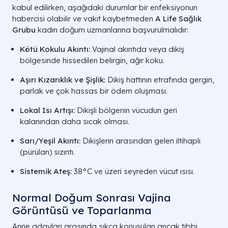
kabul edilirken, aşağıdaki durumlar bir enfeksiyonun
Özellik
Normal Doğum (Vajinal)
habercisi olabilir ve vakit kaybetmeden
A Life Sağlık
Grubu
kadın doğum uzmanlarına başvurulmalıdır:
24 - 48 Saat (Çok Hızlı)
İyileşme
Süresi
Kötü Kokulu Akıntı:
Vajinal akıntıda veya dikiş
bölgesinde hissedilen belirgin, ağır koku.
Akciğer Temizliği & Flora Alımı
Bebek İçin
Aşırı Kızarıklık ve Şişlik:
Dikiş hattının etrafında gergin,
Faydası
parlak ve çok hassas bir ödem oluşması.
1 Gün
Hastanede
Lokal Isı Artışı:
Dikişli bölgenin vücudun geri
Kalış
kalanından daha sıcak olması.
Gerekirse Epizyotomi Dikişi
Dikiş Durumu
Sarı/Yeşil Akıntı:
Dikişlerin arasından gelen iltihaplı
(pürülan) sızıntı.
Sistemik Ateş:
38°C ve üzeri seyreden vücut ısısı.
Normal Doğum Sonrası Vajina
Görüntüsü ve Toparlanma
Anne adayları arasında sıkça konuşulan ancak tıbbi