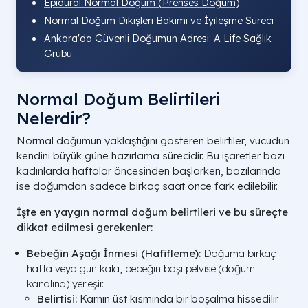
Epidural Normal Doğum (Prenses Doğum)
Normal Doğum Dikişleri Bakımı ve İyileşme Süreci
Ankara'da Güvenli Doğumun Adresi: A Life Sağlık
Grubu
Normal Doğum Belirtileri
Nelerdir?
Normal doğumun yaklaştığını gösteren belirtiler, vücudun
kendini büyük güne hazırlama sürecidir. Bu işaretler bazı
kadınlarda haftalar öncesinden başlarken, bazılarında
ise doğumdan sadece birkaç saat önce fark edilebilir.
İşte en yaygın normal doğum belirtileri ve bu süreçte
dikkat edilmesi gerekenler:
Bebeğin Aşağı İnmesi (Hafifleme):
Doğuma birkaç
hafta veya gün kala, bebeğin başı pelvise (doğum
kanalına) yerleşir.
Belirtisi:
Karnın üst kısmında bir boşalma hissedilir.