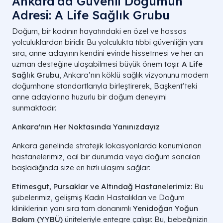
Ankara'da Güvenli Doğumun
Adresi: A Life Sağlık Grubu
Doğum, bir kadının hayatındaki en özel ve hassas
yolculuklardan biridir. Bu yolculukta tıbbi güvenliğin yanı
sıra, anne adayının kendini evinde hissetmesi ve her an
uzman desteğine ulaşabilmesi büyük önem taşır.
A Life
Sağlık Grubu
, Ankara’nın köklü sağlık vizyonunu modern
doğumhane standartlarıyla birleştirerek, Başkent’teki
anne adaylarına huzurlu bir doğum deneyimi
sunmaktadır.
Ankara'nın Her Noktasında Yanınızdayız
Ankara genelinde stratejik lokasyonlarda konumlanan
hastanelerimiz, acil bir durumda veya doğum sancıları
başladığında size en hızlı ulaşımı sağlar:
Etimesgut, Pursaklar ve Altındağ Hastanelerimiz:
Bu
şubelerimiz, gelişmiş Kadın Hastalıkları ve Doğum
kliniklerinin yanı sıra tam donanımlı
Yenidoğan Yoğun
Bakım (YYBÜ)
üniteleriyle entegre çalışır. Bu, bebeğinizin