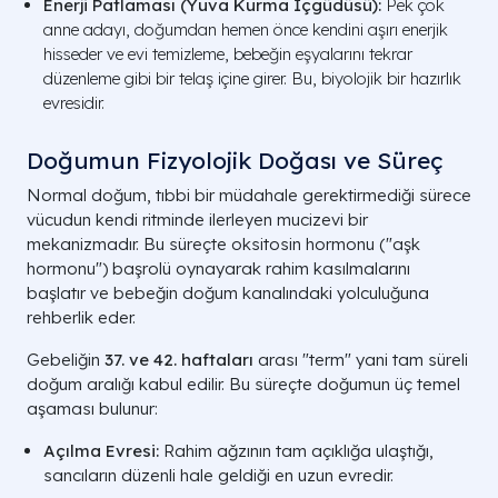
Enerji Patlaması (Yuva Kurma İçgüdüsü):
Pek çok
anne adayı, doğumdan hemen önce kendini aşırı enerjik
hisseder ve evi temizleme, bebeğin eşyalarını tekrar
düzenleme gibi bir telaş içine girer. Bu, biyolojik bir hazırlık
evresidir.
Doğumun Fizyolojik Doğası ve Süreç
Normal doğum, tıbbi bir müdahale gerektirmediği sürece
vücudun kendi ritminde ilerleyen mucizevi bir
mekanizmadır. Bu süreçte oksitosin hormonu ("aşk
hormonu") başrolü oynayarak rahim kasılmalarını
başlatır ve bebeğin doğum kanalındaki yolculuğuna
rehberlik eder.
Gebeliğin
37. ve 42. haftaları
arası "term" yani tam süreli
doğum aralığı kabul edilir. Bu süreçte doğumun üç temel
aşaması bulunur:
Açılma Evresi:
Rahim ağzının tam açıklığa ulaştığı,
sancıların düzenli hale geldiği en uzun evredir.