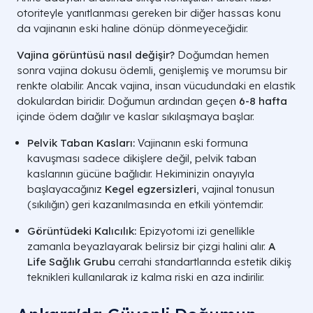
otoriteyle yanıtlanması gereken bir diğer hassas konu
da vajinanın eski haline dönüp dönmeyeceğidir.
Vajina görüntüsü nasıl değişir?
Doğumdan hemen
sonra vajina dokusu ödemli, genişlemiş ve morumsu bir
renkte olabilir. Ancak vajina, insan vücudundaki en elastik
dokulardan biridir. Doğumun ardından geçen
6-8 hafta
içinde ödem dağılır ve kaslar sıkılaşmaya başlar.
Pelvik Taban Kasları:
Vajinanın eski formuna
kavuşması sadece dikişlere değil, pelvik taban
kaslarının gücüne bağlıdır. Hekiminizin onayıyla
başlayacağınız
Kegel egzersizleri
, vajinal tonusun
(sıkılığın) geri kazanılmasında en etkili yöntemdir.
Görüntüdeki Kalıcılık:
Epizyotomi izi genellikle
zamanla beyazlayarak belirsiz bir çizgi halini alır.
A
Life Sağlık Grubu
cerrahi standartlarında estetik dikiş
teknikleri kullanılarak iz kalma riski en aza indirilir.