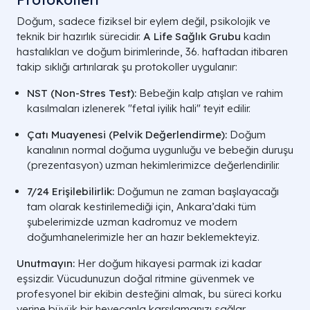
Doğum, sadece fiziksel bir eylem değil, psikolojik ve
teknik bir hazırlık sürecidir.
A Life Sağlık Grubu
kadın
hastalıkları ve doğum birimlerinde, 36. haftadan itibaren
takip sıklığı artırılarak şu protokoller uygulanır:
NST (Non-Stres Test):
Bebeğin kalp atışları ve rahim
kasılmaları izlenerek "fetal iyilik hali" teyit edilir.
Çatı Muayenesi (Pelvik Değerlendirme):
Doğum
kanalının normal doğuma uygunluğu ve bebeğin duruşu
(prezentasyon) uzman hekimlerimizce değerlendirilir.
7/24 Erişilebilirlik:
Doğumun ne zaman başlayacağı
tam olarak kestirilemediği için, Ankara’daki tüm
şubelerimizde uzman kadromuz ve modern
doğumhanelerimizle her an hazır beklemekteyiz.
Unutmayın:
Her doğum hikayesi parmak izi kadar
eşsizdir. Vücudunuzun doğal ritmine güvenmek ve
profesyonel bir ekibin desteğini almak, bu süreci korku
yerine büyük bir heyecanla karşılamanızı sağlar.