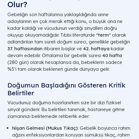
Olur?
Gebeliğin son haftalarına yaklaşıldığında anne
adaylarının en çok merak ettiği konu, o büyük ana ne
kadar kaldığı ve vücudunun verdiği sinyalleri doğru
okuyup okuyamadığıdır. Tıbbi literatürde
"term"
olarak
adlandırılan tam süreli doğum süreci, genellikle gebeliğin
37. haftasından
itibaren başlar ve
42. haftaya
kadar
devam edebilir. Ortalama bir gebelik süresi
40 hafta
(280 gün) olarak hesaplansa da, bebeklerin sadece
%5’i tam olarak beklenen günde dünyaya gelir.
Doğumun Başladığını Gösteren Kritik
Belirtiler
Vücudunuz doğuma hazırlanırken size bir dizi fiziksel
sinyal gönderir. Bu belirtileri tanımak, hastaneye gitme
zamanınızı belirlemede rehberlik eder:
Nişan Gelmesi (Mukus Tıkaç):
Gebelik boyunca rahim
ağzını enfeksiyonlardan koruyan sümüksü tıkaç, rahim