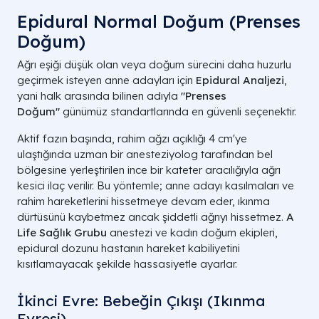
Epidural Normal Doğum (Prenses
Doğum)
Ağrı eşiği düşük olan veya doğum sürecini daha huzurlu
geçirmek isteyen anne adayları için
Epidural Analjezi
,
yani halk arasında bilinen adıyla
"Prenses
Doğum"
günümüz standartlarında en güvenli seçenektir.
Aktif fazın başında, rahim ağzı açıklığı 4 cm'ye
ulaştığında uzman bir anesteziyolog tarafından bel
bölgesine yerleştirilen ince bir kateter aracılığıyla ağrı
kesici ilaç verilir. Bu yöntemle; anne adayı kasılmaları ve
rahim hareketlerini hissetmeye devam eder, ıkınma
dürtüsünü kaybetmez ancak şiddetli ağrıyı hissetmez.
A
Life Sağlık Grubu
anestezi ve kadın doğum ekipleri,
epidural dozunu hastanın hareket kabiliyetini
kısıtlamayacak şekilde hassasiyetle ayarlar.
İkinci Evre: Bebeğin Çıkışı (Ikınma
Evresi)