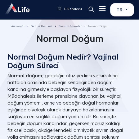
E-Randevu
TR
Anasayfa
Tedavi Rehberi
Cerrahi İşlemler
Normal Doğum
Normal Doğum
Normal Doğum Nedir? Vajinal
Doğum Süreci
Normal doğum;
gebeliğin otuz yedinci ve kırk ikinci
haftaları arasında bebeğin kendiliğinden doğum
kanalına girmesiyle başlayan fizyolojik bir süreçtir.
Müdahalesiz ilerleme prensibine dayanan bu vajinal
doğum yöntemi, anne ve bebeğin doğal hormonlar
eşliğinde biyolojik olarak dünyaya hazırlanmasını
sağlayan en sağlıklı doğum yöntemidir. Bu süreçte
bebeğin doğum kanalından geçerken maruz kaldığı
fiziksel baskı, akciğerlerindeki amniyotik sıvının doğal
yolla atılmasını sağlayarak doğum sonrası solunum