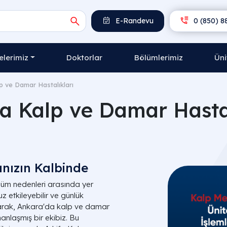
E-Randevu
0 (850) 8
lerimiz
Doktorlar
Bölümlerimiz
Üni
p ve Damar Hastalıkları
a Kalp ve Damar Hastal
ğınızın Kalbinde
lüm nedenleri arasında yer
z etkileyebilir ve günlük
i olarak, Ankara'da kalp ve damar
anlaşmış bir ekibiz. Bu