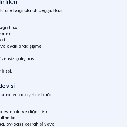
rtileri
 türüne bağlı olarak değişir. Bazı
ğrı hissi.
ekmek.
si.
eya ayaklarda şişme.
üzensiz çalışması.
hissi.
davisi
türüne ve ciddiyetine bağlı
olesterolü ve diğer risk
llanılır.
sa, by-pass cerrahisi veya