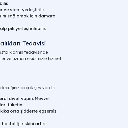
lir.
ve stent yerleştirilir.
asını sağlamak için damara
p pili yerleştirilebilir.
lıkları Tedavisi
talıklarının tedavisinde
jiler ve uzman ekibimizle hizmet
leceğiniz birçok şey vardır:
terol diyet yapın. Meyve,
arı tüketin.
kika orta şiddette egzersiz
stalığı riskini artırır.