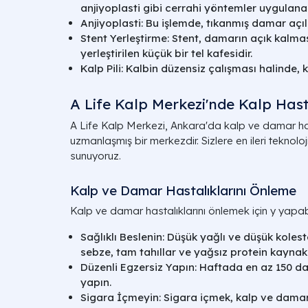
anjiyoplasti gibi cerrahi yöntemler uygulanabi
Anjiyoplasti: Bu işlemde, tıkanmış damar açılır 
Stent Yerleştirme: Stent, damarın açık kalm
yerleştirilen küçük bir tel kafesidir.
Kalp Pili: Kalbin düzensiz çalışması halinde, kal
A Life Kalp Merkezi'nde Kalp Hasta
A Life Kalp Merkezi, Ankara'da kalp ve damar has
uzmanlaşmış bir merkezdir. Sizlere en ileri teknolo
sunuyoruz.
Kalp ve Damar Hastalıklarını Önleme
Kalp ve damar hastalıklarını önlemek için y yapabi
Sağlıklı Beslenin: Düşük yağlı ve düşük koles
sebze, tam tahıllar ve yağsız protein kaynakl
Düzenli Egzersiz Yapın: Haftada en az 150 da
yapın.
Sigara İçmeyin: Sigara içmek, kalp ve damar ha