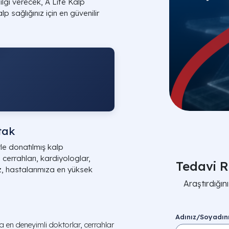
lgi verecek, A Life Kalp
p sağlığınız için en güvenilir
tak
rle donatılmış kalp
 cerrahları, kardiyologlar,
Tedavi R
ız, hastalarımıza en yüksek
Araştırdığı
Adınız/Soyadın
 en deneyimli doktorlar, cerrahlar