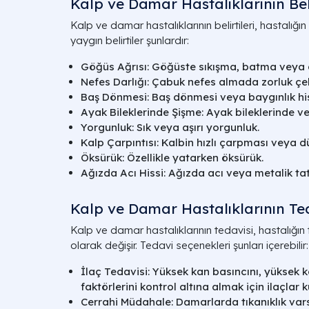
Kalp ve Damar Hastalıklarının Beli
Kalp ve damar hastalıklarının belirtileri, hastalığın
yaygın belirtiler şunlardır:
Göğüs Ağrısı: Göğüste sıkışma, batma veya a
Nefes Darlığı: Çabuk nefes almada zorluk ç
Baş Dönmesi: Baş dönmesi veya baygınlık his
Ayak Bileklerinde Şişme: Ayak bileklerinde v
Yorgunluk: Sık veya aşırı yorgunluk.
Kalp Çarpıntısı: Kalbin hızlı çarpması veya d
Öksürük: Özellikle yatarken öksürük.
Ağızda Acı Hissi: Ağızda acı veya metalik tat 
Kalp ve Damar Hastalıklarının Te
Kalp ve damar hastalıklarının tedavisi, hastalığın 
olarak değişir. Tedavi seçenekleri şunları içerebilir:
İlaç Tedavisi: Yüksek kan basıncını, yüksek k
faktörlerini kontrol altına almak için ilaçlar ku
Cerrahi Müdahale: Damarlarda tıkanıklık var