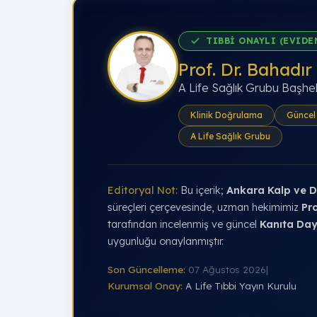
TIBBİ ONAYLI (EVIDE
Prof. Dr. Bahadır
A Life Sağlık Grubu Başhe
Klinik Doğrulama
Güncel 
A Life Sağlık Grubu
Editoryal Not:
Bu içerik;
Ankara Kalp ve D
süreçleri çerçevesinde, uzman hekimimiz
Pro
tarafından incelenmiş ve güncel
Kanıta Day
uygunluğu onaylanmıştır.
Son Güncelleme:
07 Ağustos 2026
|
Kurumsal Onay:
A Life Tıbbi Yayın Kurulu