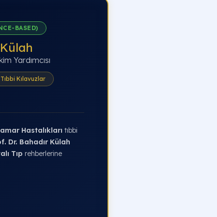
NCE-BASED)
 Külah
kim Yardımcısı
Tıbbi Kılavuzlar
amar Hastalıkları
tıbbi
f. Dr. Bahadır Külah
alı Tıp
rehberlerine