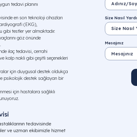
uygun tedavi planını
avisinde en son teknoloji cihazları
Size Nasıl Yardı
kardiyografi (EKG),
 gibi testler yer almaktadır.
tiyaçlarını göz önünde
Mesajınız
.
nde ilaç tedavisi, cerrahi
e kalp nakli gibi çeşitli seçenekleri
stalar için duygusal destek oldukça
ve psikolojik destek sağlayan bir
mesi için hastalara sağlıklı
sunuyoruz.
isi
talıklarının tedavisinde
jiler ve uzman ekibimizle hizmet