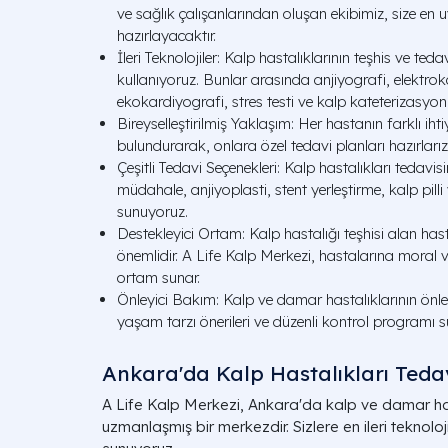
ve sağlık çalışanlarından oluşan ekibimiz, size en 
hazırlayacaktır.
İleri Teknolojiler: Kalp hastalıklarının teşhis ve ted
kullanıyoruz. Bunlar arasında anjiyografi, elektro
ekokardiyografi, stres testi ve kalp kateterizasyonu
Bireyselleştirilmiş Yaklaşım: Her hastanın farklı ih
bulundurarak, onlara özel tedavi planları hazırlarız
Çeşitli Tedavi Seçenekleri: Kalp hastalıkları tedavisi
müdahale, anjiyoplasti, stent yerleştirme, kalp pilli v
sunuyoruz.
Destekleyici Ortam: Kalp hastalığı teşhisi alan ha
önemlidir. A Life Kalp Merkezi, hastalarına moral 
ortam sunar.
Önleyici Bakım: Kalp ve damar hastalıklarının önlen
yaşam tarzı önerileri ve düzenli kontrol programı 
Ankara'da Kalp Hastalıkları Tedav
A Life Kalp Merkezi, Ankara'da kalp ve damar has
uzmanlaşmış bir merkezdir. Sizlere en ileri teknolo