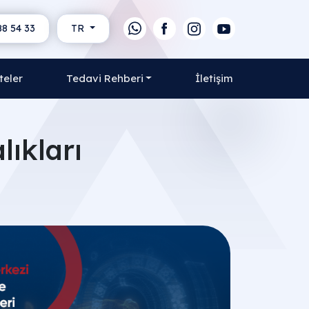
88 54 33
TR
teler
Tedavi Rehberi
İletişim
ıkları