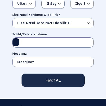
Ülke Seçin
İl Seçin
İlçe Seçin
İl/Şehir
Eyalet/Bölge
Size Nasıl Yardımcı Olabiliriz?
Tahlil/Tetkik Yükleme
Mesajınız
Fiyat AL