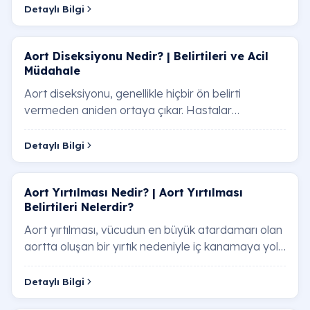
bölgesinden…
Detaylı Bilgi
Aort Diseksiyonu Nedir? | Belirtileri ve Acil
Müdahale
Aort diseksiyonu, genellikle hiçbir ön belirti
vermeden aniden ortaya çıkar. Hastalar
tarafından en sık dile getirilen "yırtılma" hissi ve s…
Detaylı Bilgi
Aort Yırtılması Nedir? | Aort Yırtılması
Belirtileri Nelerdir?
Aort yırtılması, vücudun en büyük atardamarı olan
aortta oluşan bir yırtık nedeniyle iç kanamaya yol
açan ciddi bir durumdur. Aort yırtılmas…
Detaylı Bilgi