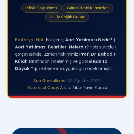
Klinik Doğrulama
Güncel Tıbbi Kılavuzlar
A Life Sağlık Grubu
Editoryal Not:
Bu içerik;
Aort Yırtılması Nedir? |
Aort Yırtılması Belirtileri Nelerdir?
tıbbi süreçleri
çerçevesinde, uzman hekimimiz
Prof. Dr. Bahadır
Külah
tarafından incelenmiş ve güncel
Kanıta
Dayalı Tıp
rehberlerine uygunluğu onaylanmıştır.
Son Güncelleme:
06 Ağustos 2026
Kurumsal Onay:
A Life Tıbbi Yayın Kurulu