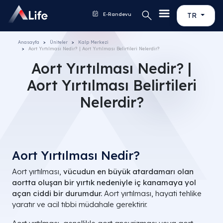
E-Randevu
TR
Anasayfa
Üniteler
Kalp Merkezi
Aort Yırtılması Nedir? | Aort Yırtılması Belirtileri Nelerdir?
Aort Yırtılması Nedir? |
Aort Yırtılması Belirtileri
Nelerdir?
Aort Yırtılması Nedir?
Aort yırtılması,
vücudun en büyük atardamarı olan
aortta oluşan bir yırtık nedeniyle iç kanamaya yol
açan ciddi bir durumdur.
Aort yırtılması, hayati tehlike
yaratır ve acil tıbbi müdahale gerektirir.