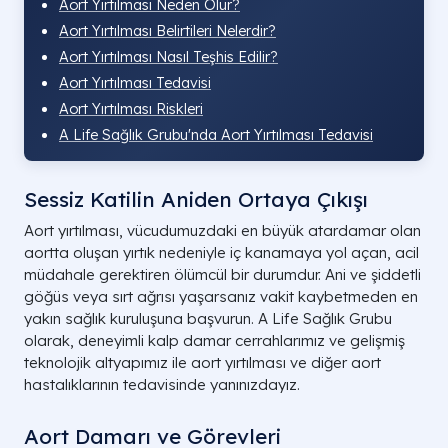
Aort Yırtılması Neden Olur?
Aort Yırtılması Belirtileri Nelerdir?
Aort Yırtılması Nasıl Teşhis Edilir?
Aort Yırtılması Tedavisi
Aort Yırtılması Riskleri
A Life Sağlık Grubu'nda Aort Yırtılması Tedavisi
Sessiz Katilin Aniden Ortaya Çıkışı
Aort yırtılması, vücudumuzdaki en büyük atardamar olan
aortta oluşan yırtık nedeniyle iç kanamaya yol açan, acil
müdahale gerektiren ölümcül bir durumdur. Ani ve şiddetli
göğüs veya sırt ağrısı yaşarsanız vakit kaybetmeden en
yakın sağlık kuruluşuna başvurun. A Life Sağlık Grubu
olarak, deneyimli kalp damar cerrahlarımız ve gelişmiş
teknolojik altyapımız ile aort yırtılması ve diğer aort
hastalıklarının tedavisinde yanınızdayız.
Aort Damarı ve Görevleri