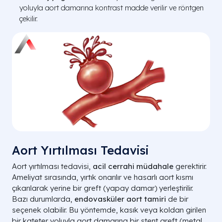
yoluyla aort damarına kontrast madde verilir ve röntgen
çekilir.
Aort Yırtılması Tedavisi
Aort yırtılması tedavisi,
acil cerrahi müdahale
gerektirir.
Ameliyat sırasında, yırtık onarılır ve hasarlı aort kısmı
çıkarılarak yerine bir greft (yapay damar) yerleştirilir.
Bazı durumlarda,
endovasküler aort tamiri
de bir
seçenek olabilir. Bu yöntemde, kasık veya koldan girilen
bir kateter yoluyla aort damarına bir stent greft (metal