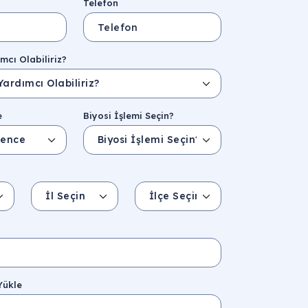
Telefon
mcı Olabiliriz?
e
Biyosi İşlemi Seçin?
İl Seçin
İlçe Seçin
İl/Şehir
Eyalet/Bölge
Yükle