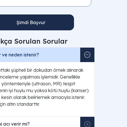
Şimdi Başvur
ıkça Sorulan Sorular
r ve neden istenir?
ttaki şüpheli bir dokudan örnek alınarak
nceleme yapılması işlemidir. Genellikle
yöntemleriyle (ultrason, MR) tespit
tlenin iyi huylu mu yoksa kötü huylu (kanser)
kesin olarak belirlemek amacıyla istenir.
çin altın standarttır.
i acı verir mi?