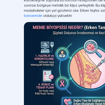
kanserleşme saptanırsa hormon reseptörleri de in
sonrası bölgeye metalik bir klips yerleştirilir. Bu kl
müdahaleler için yol gösterici olur. Erken teşhis 
kanserinde
oldukça yüksektir.