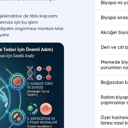
Biyopsi mi y
işkilendirilse de tıbbi kapsamı
Biyopsi sıra
anması için bu işlem
idişatını öngörmeyi mümkün kılar.
Akciğer biyo
anır.
Deri ve cilt 
Memede biyop
yorumları na
Boğazdan biy
Rahim biyops
yaptıranlar 
Özel hastane 
listesi nasıl 