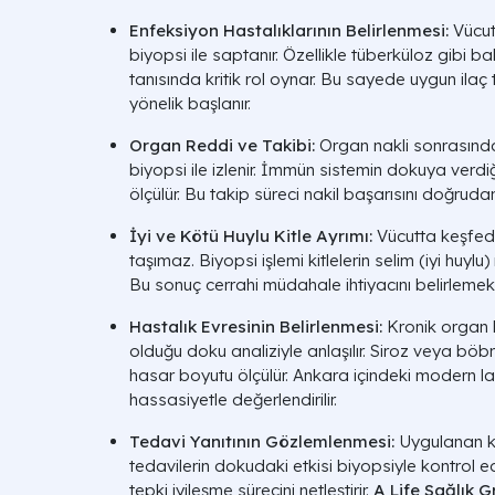
Enfeksiyon Hastalıklarının Belirlenmesi:
Vücutt
biyopsi ile saptanır. Özellikle tüberküloz gibi ba
tanısında kritik rol oynar. Bu sayede uygun ila
yönelik başlanır.
Organ Reddi ve Takibi:
Organ nakli sonrasınd
biyopsi ile izlenir. İmmün sistemin dokuya verdi
ölçülür. Bu takip süreci nakil başarısını doğruda
İyi ve Kötü Huylu Kitle Ayrımı:
Vücutta keşfedi
taşımaz. Biyopsi işlemi kitlelerin selim (iyi huylu)
Bu sonuç cerrahi müdahale ihtiyacını belirlemek i
Hastalık Evresinin Belirlenmesi:
Kronik organ 
olduğu doku analiziyle anlaşılır. Siroz veya bö
hasar boyutu ölçülür. Ankara içindeki modern l
hassasiyetle değerlendirilir.
Tedavi Yanıtının Gözlemlenmesi:
Uygulanan k
tedavilerin dokudaki etkisi biyopsiyle kontrol edi
tepki iyileşme sürecini netleştirir.
A Life Sağlık 