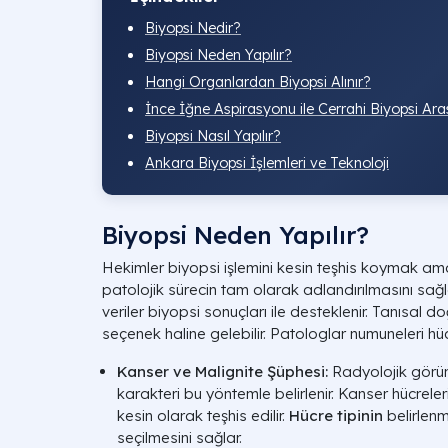
Biyopsi Nedir?
Biyopsi Neden Yapılır?
Hangi Organlardan Biyopsi Alınır?
İnce İğne Aspirasyonu ile Cerrahi Biyopsi Ara
Biyopsi Nasıl Yapılır?
Ankara Biyopsi İşlemleri ve Teknoloji
Biyopsi Neden Yapılır?
Hekimler biyopsi işlemini kesin teşhis koymak am
patolojik sürecin tam olarak adlandırılmasını sağl
veriler biyopsi sonuçları ile desteklenir. Tanısal d
seçenek haline gelebilir. Patologlar numuneleri hü
Kanser ve Malignite Şüphesi:
Radyolojik görü
karakteri bu yöntemle belirlenir. Kanser hücreler
kesin olarak teşhis edilir.
Hücre tipinin
belirlen
seçilmesini sağlar.