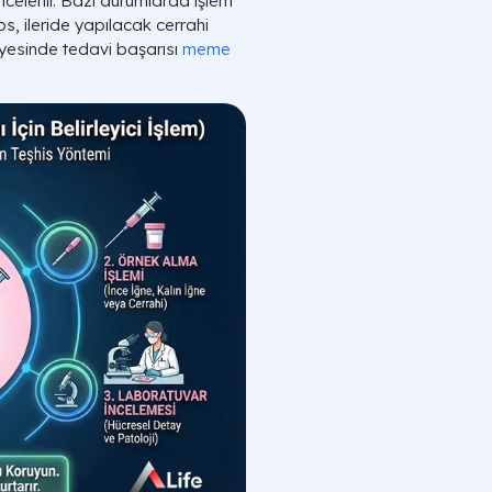
celenir. Bazı durumlarda işlem
ips, ileride yapılacak cerrahi
sayesinde tedavi başarısı
meme