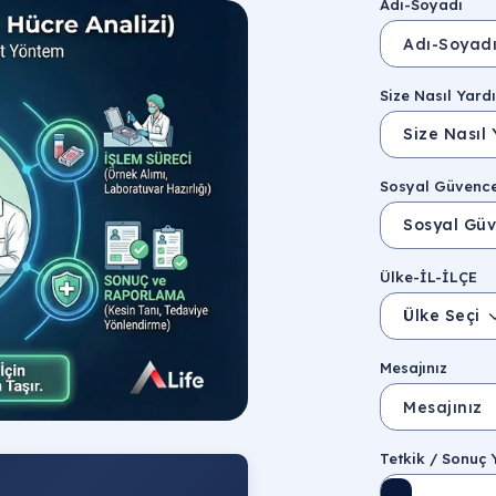
Adı-Soyadı
Size Nasıl Yardı
Sosyal Güvenc
Ülke-İL-İLÇE
Ülke Seçin
Mesajınız
Tetkik / Sonuç 