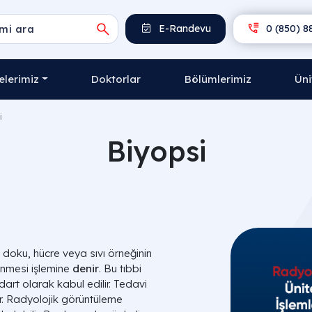
E-Randevu
0 (850) 8
lerimiz
Doktorlar
Bölümlerimiz
Üni
i
Biyopsi
 doku, hücre veya sıvı örneğinin
enmesi işlemine
denir
. Bu tıbbi
dart olarak kabul edilir. Tedavi
ir. Radyolojik görüntüleme