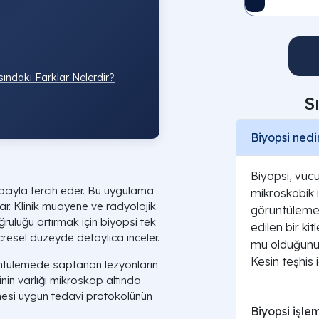
sındaki Farklar Nelerdir?
S
Biyopsi nedi
Biyopsi, vücu
acıyla tercih eder. Bu uygulama
mikroskobik i
ar. Klinik muayene ve radyolojik
görüntüleme 
oğruluğu artırmak için biyopsi tek
edilen bir ki
cresel düzeyde detaylıca inceler.
mu olduğunu 
Kesin teşhis i
ntülemede saptanan lezyonların
inin varlığı mikroskop altında
mesi uygun tedavi protokolünün
Biyopsi işlem