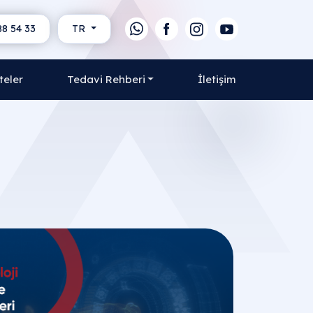
88 54 33
TR
teler
Tedavi Rehberi
İletişim