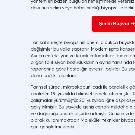
yöntemleri bazen bulguları netleştirmede yetersiz
dokunun selim veya habis niteliği
biyopsi
ile belirl
Şimdi Başvur ➜
Tanısal süreçte biyopsinin önemi oldukça büyüktü
değişimler bu yolla saptanır. Modern tıpta kanser teşh
Ayrıca enfeksiyon ve kronik inflamatuar durumların t
organ fonksiyon bozukluklarının ayırıcı tanısında kul
raporlarına göre hastalığın evresini belirler. Bu 
daha sağlıklı planlanır.
Tarihsel süreci, mikroskobun icadı ile paralellik gö
analizleri 19. yüzyılda bilimsel temele oturmuştur
çalışmalar yürütmüştür. 20. yüzyılda iğne aspirasyon
geliştirilmiştir. Bu sayede geniş cerrahi müdahale g
ve doğruluğu önemli ölçüde artmıştır. Günümüzde di
olarak kullanılmaktadır. Moleküler teknikler biyop
gün genişletmektedir.