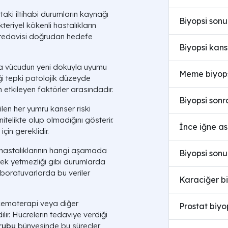
aki iltihabi durumların kaynağı
Biyopsi son
kteriyel kökenli hastalıkların
ç tedavisi doğrudan hedefe
Biyopsi kans
a vücudun yeni dokuyla uyumu
Meme biyopsi
ği tepki patolojik düzeyde
n etkileyen faktörler arasındadır.
Biyopsi sonr
len her yumru kanser riski
 nitelikte olup olmadığını gösterir.
İnce iğne as
çin gereklidir.
hastalıklarının hangi aşamada
Biyopsi sonu
brek yetmezliği gibi durumlarda
aboratuvarlarda bu veriler
Karaciğer biy
emoterapi veya diğer
Prostat biyop
lir. Hücrelerin tedaviye verdiği
Grubu
bünyesinde bu süreçler