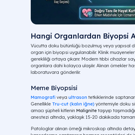
Hangi Organlardan Biyopsi A
Vücutta doku bütünlüğü bozulmuş veya yapısal d
organ için biyopsi uygulanabilir. Klinik muayenel
gerekliliği ortaya çıkarır. Modern tıbbi cihazlar sa
organlara dahi kolayca ulaşılır. Alınan örnekler hast
laboratuvara gönderilir.
Meme Biyopsisi
Mamografi
veya
ultrason
tetkiklerinde saptanan 
Genellikle
Tru-cut (kalın iğne)
yöntemiyle doku sili
amacı şüpheli kitlenin
Malignite
taşıyıp taşımadığı
anestezi altında, yaklaşık 15-20 dakikada tamaml
Patologlar alınan örneği mikroskop altında detayl