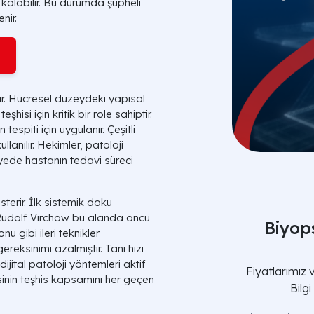
 kalabilir. Bu durumda şüpheli
enir.
r. Hücresel düzeydeki yapısal
isi için kritik bir role sahiptir.
espiti için uygulanır. Çeşitli
lanılır. Hekimler, patoloji
sayede hastanın tedavi süreci
sterir. İlk sistemik doku
. Rudolf Virchow bu alanda öncü
Biyops
u gibi ileri teknikler
ereksinimi azalmıştır. Tanı hızı
jital patoloji yöntemleri aktif
Fiyatlarımız
sinin teşhis kapsamını her geçen
Bilg