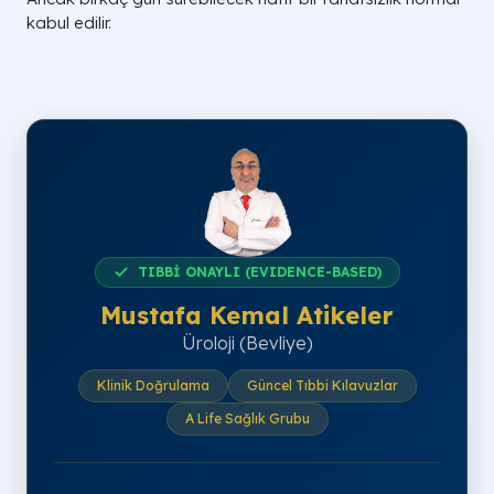
kabul edilir.
TIBBİ ONAYLI (EVIDENCE-BASED)
Mustafa Kemal Atikeler
Üroloji (Bevliye)
Klinik Doğrulama
Güncel Tıbbi Kılavuzlar
A Life Sağlık Grubu