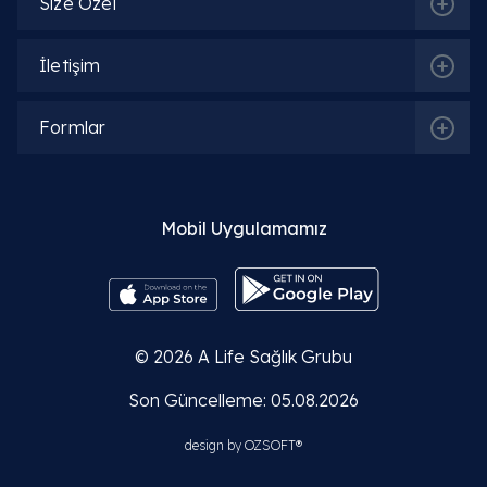
İlgili Bölümler
Size Özel
İletişim
Üroloji (Bevliye)
Radyoloji (Tıbbi Görüntüleme)
Formlar
Mobil Uygulamamız
İlgili Hekimler
Prof. Dr. Mustafa Kemal Atikeler
© 2026
A Life Sağlık Grubu
Detaylı Bilgi
Son Güncelleme: 05.08.2026
Op. Dr. Mesut Tül
design by
OZSOFT®
Detaylı Bilgi