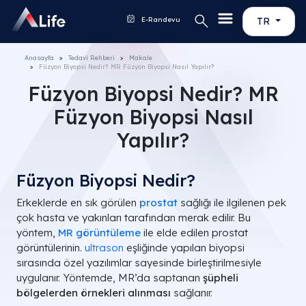
E-Randevu
TR
Anasayfa
Tedavi Rehberi
Makale
Füzyon Biyopsi Nedir? MR Füzyon Biyopsi Nasıl Yapılır?
Füzyon Biyopsi Nedir? MR
Füzyon Biyopsi Nasıl
Yapılır?
Füzyon Biyopsi Nedir?
Erkeklerde en sık görülen
p
rostat
sağlığı ile ilgilenen pek
çok hasta ve yakınları tarafından merak edilir. Bu
yöntem,
MR görüntüleme
ile elde edilen prostat
görüntülerinin.
ultrason
eşliğinde yapılan biyopsi
sırasında özel yazılımlar sayesinde birleştirilmesiyle
uygulanır. Yöntemde, MR’da saptanan
şüpheli
bölgelerden örnekleri alınması
sağlanır.