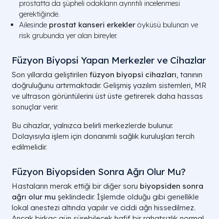
prostatta da şüpheli odakların ayrıntılı incelenmesi
gerektiğinde.
Ailesinde
prostat kanseri erkekler
öyküsü bulunan ve
risk grubunda yer alan bireyler.
Füzyon Biyopsi Yapan Merkezler ve Cihazlar
Son yıllarda geliştirilen
füzyon biyopsi cihazları
, tanının
doğruluğunu artırmaktadır. Gelişmiş yazılım sistemleri, MR
ve ultrason görüntülerini üst üste getirerek daha hassas
sonuçlar verir.
Bu cihazlar, yalnızca belirli merkezlerde bulunur.
Dolayısıyla işlem için donanımlı sağlık kuruluşları tercih
edilmelidir.
Füzyon Biyopsiden Sonra Ağrı Olur Mu?
Hastaların merak ettiği bir diğer soru
biyopsiden sonra
ağrı olur mu
şeklindedir. İşlemde olduğu gibi genellikle
lokal anestezi altında yapılır ve ciddi ağrı hissedilmez.
Ancak birkaç gün sürebilecek hafif bir rahatsızlık normal