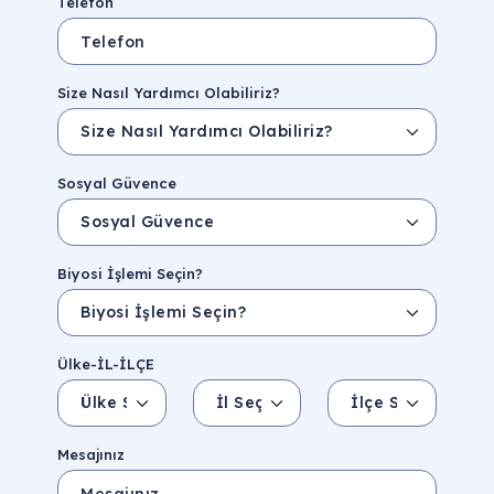
Telefon
Size Nasıl Yardımcı Olabiliriz?
Sosyal Güvence
Biyosi İşlemi Seçin?
Ülke-İL-İLÇE
Ülke Seçin
İl Seçin
İlçe Seçin
İl/Şehir
Eyalet/Bölge
Mesajınız