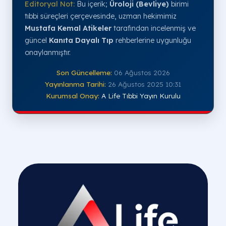
Editoryal Not:
Bu içerik;
Üroloji (Bevliye)
birimi
tıbbi süreçleri çerçevesinde, uzman hekimimiz
Mustafa Kemal Atikeler
tarafından incelenmiş ve
güncel
Kanıta Dayalı Tıp
rehberlerine uygunluğu
onaylanmıştır.
Son Güncelleme:
06 Ağustos 2026
Yayınlanma Tarihi:
26 Ağustos 2025 10:31
Kurumsal Onay:
A Life Tıbbi Yayın Kurulu