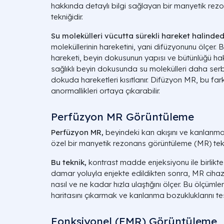
hakkında detaylı bilgi sağlayan bir manyetik re
tekniğidir.
Su molekülleri vücutta sürekli hareket halindedi
moleküllerinin hareketini, yani difüzyonunu ölçer. 
hareketi, beyin dokusunun yapısı ve bütünlüğü hakk
sağlıklı beyin dokusunda su molekülleri daha ser
dokuda hareketleri kısıtlanır. Difüzyon MR, bu fark
anormallikleri ortaya çıkarabilir.
Perfüzyon MR Görüntüleme
Perfüzyon MR,
beyindeki kan akışını ve kanlanmay
özel bir manyetik rezonans görüntüleme (MR) tekn
Bu teknik,
kontrast madde enjeksiyonu ile birlikte
damar yoluyla enjekte edildikten sonra, MR cihazı
nasıl ve ne kadar hızla ulaştığını ölçer. Bu ölçümle
haritasını çıkarmak ve kanlanma bozukluklarını tespi
Fonksiyonel (FMR) Görüntüleme