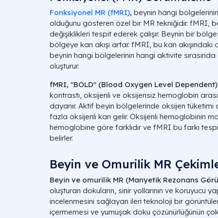
Fonksiyonel MR (fMRI)
,
beynin hangi bölgelerinin
olduğunu gösteren özel bir MR tekniğidir. fMRI, b
değişiklikleri tespit ederek çalışır. Beynin bir bölg
bölgeye kan akışı artar. fMRI, bu kan akışındaki de
beynin hangi bölgelerinin hangi aktivite sırasında 
oluşturur.
fMRI, "BOLD" (Blood Oxygen Level Dependent) ko
kontrastı, oksijenli ve oksijensiz hemoglobin aras
dayanır. Aktif beyin bölgelerinde oksijen tüketimi 
fazla oksijenli kan gelir. Oksijenli hemoglobinin man
hemoglobine göre farklıdır ve fMRI bu farkı tespi
belirler.
Beyin ve Omurilik MR Çekimle
Beyin ve omurilik MR (Manyetik Rezonans Görü
oluşturan dokuların, sinir yollarının ve koruyucu y
incelenmesini sağlayan ileri teknoloji bir görünt
içermemesi ve yumuşak doku çözünürlüğünün çok