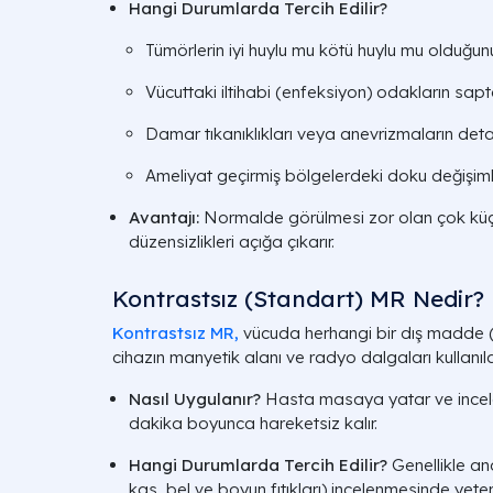
Hangi Durumlarda Tercih Edilir?
Tümörlerin iyi huylu mu kötü huylu mu olduğun
Vücuttaki iltihabi (enfeksiyon) odakların sa
Damar tıkanıklıkları veya anevrizmaların detay
Ameliyat geçirmiş bölgelerdeki doku değişiml
Avantajı:
Normalde görülmesi zor olan çok küçük
düzensizlikleri açığa çıkarır.
Kontrastsız (Standart) MR Nedir?
Kontrastsız MR,
vücuda herhangi bir dış madde 
cihazın manyetik alanı ve radyo dalgaları kullanıl
Nasıl Uygulanır?
Hasta masaya yatar ve incel
dakika boyunca hareketsiz kalır.
Hangi Durumlarda Tercih Edilir?
Genellikle an
kas, bel ve boyun fıtıkları) incelenmesinde yeterl