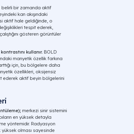
 belirli bir zamanda aktif
eyindeki kan akışındaki
esi aktif hale geldiğinde, o
ğişiklikleri tespit ederek,
çalıştığını gösteren görüntüler
ntrastını kullanır.
BOLD
ındaki manyetik özellik farkına
arttığı için, bu bölgelere daha
yetik özellikleri, oksijensiz
t ederek aktif beyin bölgelerini
ri
ntüleme);
merkezi sinir sistemini
apıların en yüksek detayla
üleme yöntemidir. Radyasyon
 yüksek olması sayesinde