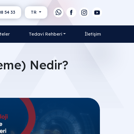
88 54 33
TR
teler
Tedavi Rehberi
İletişim
eme) Nedir?