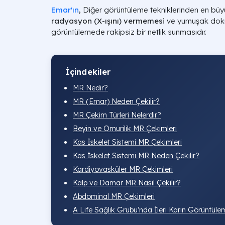
Emar'ın
,
Diğer görüntüleme tekniklerinden en büy
radyasyon (X-ışını) vermemesi
ve yumuşak dokul
görüntülemede rakipsiz bir netlik sunmasıdır.
İçindekiler
MR Nedir?
MR (Emar) Neden Çekilir?
MR Çekim Türleri Nelerdir?
Beyin ve Omurilik MR Çekimleri
Kas İskelet Sistemi MR Çekimleri
Kas İskelet Sistemi MR Neden Çekilir?
Kardiyovasküler MR Çekimleri
Kalp ve Damar MR Nasıl Çekilir?
Abdominal MR Çekimleri
A Life Sağlık Grubu’nda İleri Karın Görüntüle