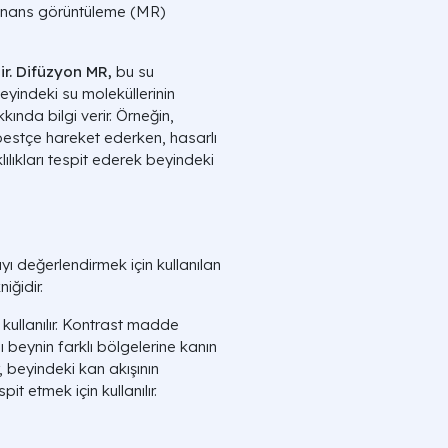
zonans görüntüleme (MR)
r.
Difüzyon MR,
bu su
Beyindeki su moleküllerinin
ında bilgi verir. Örneğin,
bestçe hareket ederken, hasarlı
lılıkları tespit ederek beyindeki
ı değerlendirmek için kullanılan
iğidir.
 kullanılır. Kontrast madde
 beynin farklı bölgelerine kanın
r, beyindeki kan akışının
t etmek için kullanılır.