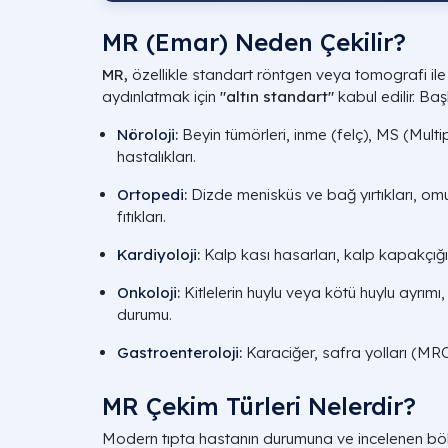
MR (Emar) Neden Çekilir?
MR,
özellikle standart röntgen veya tomografi il
aydınlatmak için
"altın standart"
kabul edilir. Baş
Nöroloji
:
Beyin tümörleri, inme (felç), MS (Multip
hastalıkları.
Ortopedi
:
Dizde menisküs ve bağ yırtıkları, om
fıtıkları.
Kardiyoloji
:
Kalp kası hasarları, kalp kapakçığı 
Onkoloji
:
Kitlelerin huylu veya kötü huylu ayrımı
durumu.
Gastroenteroloji
:
Karaciğer, safra yolları (MR
MR Çekim Türleri Nelerdir?
Modern tıpta hastanın durumuna ve incelenen böl