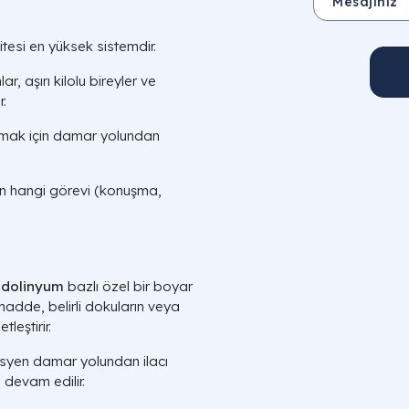
litesi en yüksek sistemdir.
lar, aşırı kilolu bireyler ve
r.
mak için damar yolundan
n hangi görevi (konuşma,
dolinyum
bazlı özel bir boyar
madde, belirli dokuların veya
leştirir.
syen damar yolundan ilacı
 devam edilir.