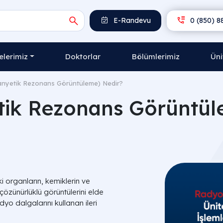
E-Randevu
0 (850) 8
lerimiz
Doktorlar
Bölümlerimiz
Üni
nyetik Rezonans Görüntüleme) Nedir?
ik Rezonans Görüntül
ki organların, kemiklerin ve
özünürlüklü görüntülerini elde
yo dalgalarını kullanan ileri