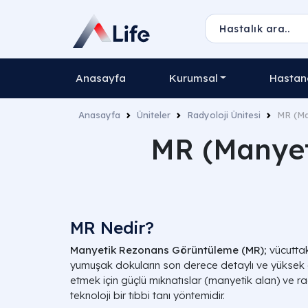
Anasayfa
Kurumsal
Hastane
Anasayfa
Üniteler
Radyoloji Ünitesi
MR (Ma
MR (Manyet
MR Nedir?
Manyetik Rezonans Görüntüleme (MR)
; vücutta
yumuşak dokuların son derece detaylı ve yüksek ç
etmek için güçlü mıknatıslar (manyetik alan) ve rad
teknoloji bir tıbbi tanı yöntemidir.