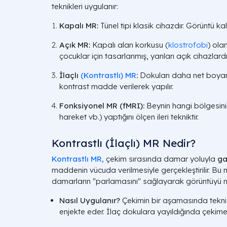
teknikleri uygulanır:
Kapalı MR:
Tünel tipi klasik cihazdır. Görüntü ka
Açık MR:
Kapalı alan korkusu (
klostrofobi
) olan
çocuklar için tasarlanmış, yanları açık cihazlardı
İlaçlı
(Kontrastlı) MR
:
Dokuları daha net boya
kontrast madde verilerek yapılır.
Fonksiyonel MR (fMRI):
Beynin hangi bölgesini
hareket vb.) yaptığını ölçen ileri tekniktir.
Kontrastlı (İlaçlı) MR Nedir?
Kontrastlı MR,
çekim sırasında damar yoluyla
ga
maddenin vücuda verilmesiyle gerçekleştirilir. Bu 
damarların "parlamasını" sağlayarak görüntüyü net
Nasıl Uygulanır?
Çekimin bir aşamasında tekni
enjekte eder. İlaç dokulara yayıldığında çekime