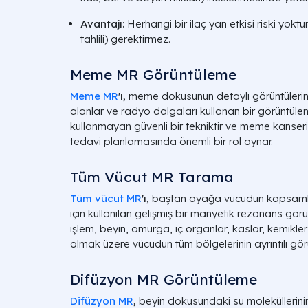
Avantajı:
Herhangi bir ilaç yan etkisi riski yoktur
tahlili) gerektirmez.
Meme MR Görüntüleme
Meme MR
'ı,
meme dokusunun detaylı görüntülerini
alanlar ve radyo dalgaları kullanan bir görüntülem
kullanmayan güvenli bir tekniktir ve meme kanser
tedavi planlamasında önemli bir rol oynar.
Tüm Vücut MR Tarama
Tüm vücut MR
'ı,
baştan ayağa vücudun kapsamlı 
için kullanılan gelişmiş bir manyetik rezonans gör
işlem, beyin, omurga, iç organlar, kaslar, kemikl
olmak üzere vücudun tüm bölgelerinin ayrıntılı görü
Difüzyon MR Görüntüleme
Difüzyon MR
,
beyin dokusundaki su moleküllerinin