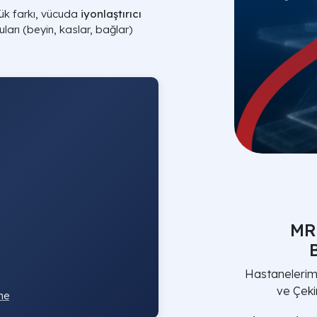
ük farkı, vücuda
iyonlaştırıcı
arı (beyin, kaslar, bağlar)
MR
Hastanelerimi
ve Çeki
me