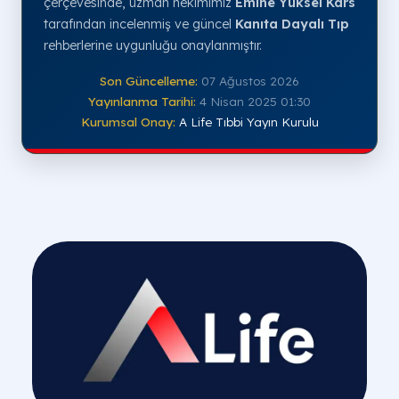
çerçevesinde, uzman hekimimiz
Emine Yüksel Kars
tarafından incelenmiş ve güncel
Kanıta Dayalı Tıp
rehberlerine uygunluğu onaylanmıştır.
Son Güncelleme:
07 Ağustos 2026
Yayınlanma Tarihi:
4 Nisan 2025 01:30
Kurumsal Onay:
A Life Tıbbi Yayın Kurulu