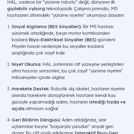
HAL, sadece bir "yürüme robotu" değil, dünyanın ilk
giyilebilir cyborg
teknolojisidir. Çalışma prensibi, MS
hastasının zihnindeki "yürüme niyetini" okumaya dayanır:
Sinyal Algılama (BES Sinyalleri):
Bir MS hastası
Ne Arar? (Klinik
yürümek istediğinde, beyin motor korteksinden
Teşhis Yöntemi
Parametre)
kaslara
Biyo-Elektriksel Sinyaller (BES)
gönderir.
Miyelin hasarı nedeniyle bu sinyaller kaslara
MR Görüntüleme
Beyin beyaz maddesinde,
ulaştığında çok zayıf kalır.
(Beyin ve Omurilik)
beyincikte veya omurilikte
milimetrik lezyonlar (plaklar).
Niyet Okuma:
HAL sisteminin cilt yüzeyine yerleştirilen
ultra hassas sensörleri, bu çok zayıf "yürüme niyetini"
milisaniyeler içinde algılar.
BOS (Bel Suyu)
Beyin omurilik sıvısında
Analizi
sentezlenen
Oligoklonal
Harekete Destek:
Robotik dış iskelet, hastanın niyetini
Bantlar (OKB).
anında harekete dönüştürerek hastanın kendi kas
gücüyle yapamadığı adımı, hastanın
istediği hızda ve
açıda
atmasını sağlar.
VEP (Görsel
Görsel sinyalin beyne ulaşma
Uyarılmış
süresindeki (milisaniye - ms)
Geri Bildirim Döngüsü:
Adım atıldığında, sinir
Potansiyeller)
yavaşlama.
uçlarından beyne "başarıyla yürüdün" sinyali geri
döner. Bu çift yönlü etkileşime
Interaktif Biyo-Geri