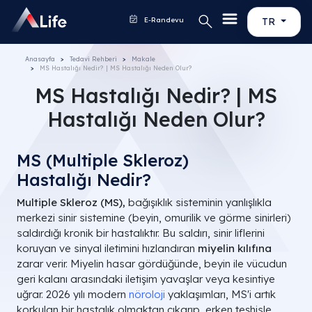
E-Randevu
TR
Anasayfa
Tedavi Rehberi
Makale
MS Hastalığı Nedir? | MS Hastalığı Neden Olur?
MS Hastalığı Nedir? | MS
Hastalığı Neden Olur?
MS (Multiple Skleroz)
Hastalığı Nedir?
Multiple Skleroz (MS),
bağışıklık sisteminin yanlışlıkla
merkezi sinir sistemine (beyin, omurilik ve görme sinirleri)
saldırdığı kronik bir hastalıktır. Bu saldırı, sinir liflerini
koruyan ve sinyal iletimini hızlandıran
miyelin kılıfına
zarar verir. Miyelin hasar gördüğünde, beyin ile vücudun
geri kalanı arasındaki iletişim yavaşlar veya kesintiye
uğrar. 2026 yılı modern
nöroloji
yaklaşımları, MS'i artık
korkulan bir hastalık olmaktan çıkarıp, erken teşhisle