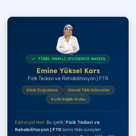
TIBBİ ONAYLI (EVIDENCE-BASED)
Emine Yüksel Kars
Fizik Tedavi ve Rehabilitasyon | FTR
Klinik Doğrulama
Güncel Tıbbi Kılavuzlar
A Life Sağlık Grubu
Editoryal Not:
Bu içerik;
Fizik Tedavi ve
Rehabilitasyon | FTR
birimi tıbbi süreçleri