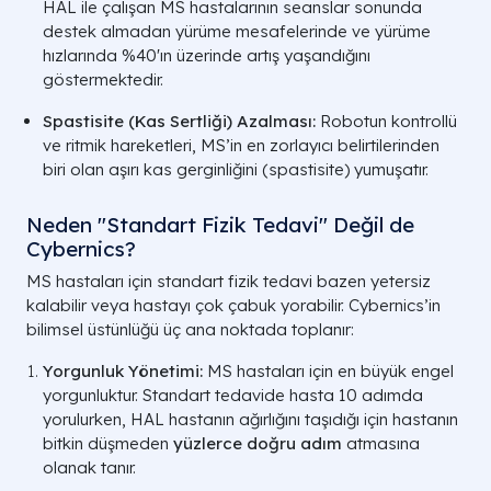
HAL ile çalışan MS hastalarının seanslar sonunda
destek almadan yürüme mesafelerinde ve yürüme
hızlarında %40'ın üzerinde artış yaşandığını
göstermektedir.
Spastisite (Kas Sertliği) Azalması:
Robotun kontrollü
ve ritmik hareketleri, MS’in en zorlayıcı belirtilerinden
MS Türü
Klinik Tanımı
biri olan aşırı kas gerginliğini (spastisite) yumuşatır.
RRMS
Belirgin atak (alevlenme)
Neden "Standart Fizik Tedavi" Değil de
dönemleri ve ardından gelen tam
(Ataklarla Seyreden)
Cybernics?
veya kısmi iyileşme (remisyon)
dönemleri.
MS hastaları için standart fizik tedavi bazen yetersiz
kalabilir veya hastayı çok çabuk yorabilir. Cybernics’in
bilimsel üstünlüğü üç ana noktada toplanır:
SPMS
RRMS tanısı almış hastalarda,
Yorgunluk Yönetimi:
MS hastaları için en büyük engel
zamanla atakların azaldığı ancak
(İkincil İlerleyici)
yorgunluktur. Standart tedavide hasta 10 adımda
fonksiyonel kaybın (engelliliğin)
yorulurken, HAL hastanın ağırlığını taşıdığı için hastanın
kademeli arttığı evre.
bitkin düşmeden
yüzlerce doğru adım
atmasına
olanak tanır.