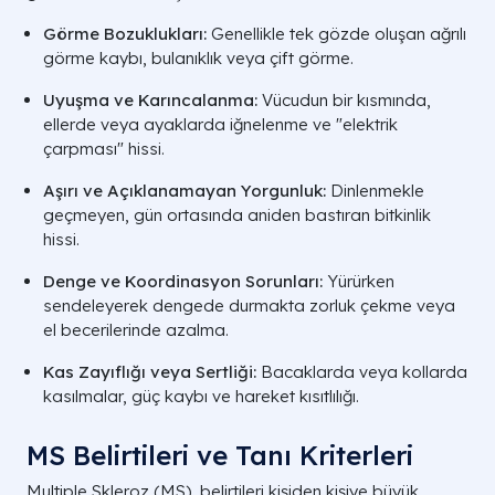
Görme Bozuklukları:
Genellikle tek gözde oluşan ağrılı
görme kaybı, bulanıklık veya çift görme.
Uyuşma ve Karıncalanma:
Vücudun bir kısmında,
ellerde veya ayaklarda iğnelenme ve "elektrik
çarpması" hissi.
Aşırı ve Açıklanamayan Yorgunluk:
Dinlenmekle
geçmeyen, gün ortasında aniden bastıran bitkinlik
hissi.
Denge ve Koordinasyon Sorunları:
Yürürken
sendeleyerek dengede durmakta zorluk çekme veya
el becerilerinde azalma.
Kas Zayıflığı veya Sertliği:
Bacaklarda veya kollarda
kasılmalar, güç kaybı ve hareket kısıtlılığı.
MS Belirtileri ve Tanı Kriterleri
Multiple Skleroz (MS), belirtileri kişiden kişiye büyük