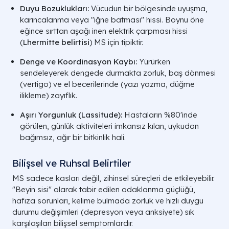
Duyu Bozuklukları:
Vücudun bir bölgesinde uyuşma,
karıncalanma veya "iğne batması" hissi. Boynu öne
eğince sırttan aşağı inen elektrik çarpması hissi
(
Lhermitte belirtisi
) MS için tipiktir.
Denge ve Koordinasyon Kaybı:
Yürürken
sendeleyerek dengede durmakta zorluk, baş dönmesi
(vertigo) ve el becerilerinde (yazı yazma, düğme
ilikleme) zayıflık.
Aşırı Yorgunluk (Lassitude):
Hastaların %80'inde
görülen, günlük aktiviteleri imkansız kılan, uykudan
bağımsız, ağır bir bitkinlik hali.
Bilişsel ve Ruhsal Belirtiler
MS sadece kasları değil, zihinsel süreçleri de etkileyebilir.
"Beyin sisi" olarak tabir edilen odaklanma güçlüğü,
hafıza sorunları, kelime bulmada zorluk ve hızlı duygu
durumu değişimleri (depresyon veya anksiyete) sık
karşılaşılan bilişsel semptomlardır.