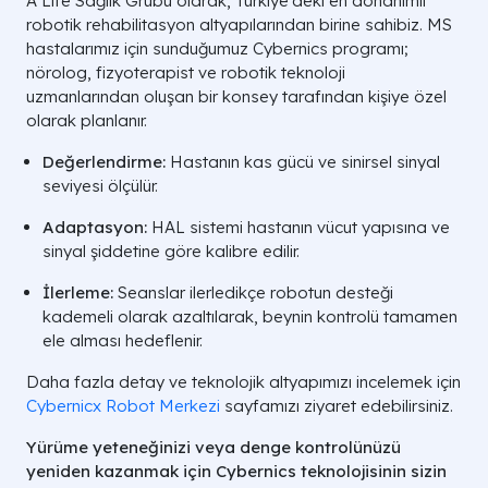
A Life Sağlık Grubu olarak, Türkiye’deki en donanımlı
robotik rehabilitasyon altyapılarından birine sahibiz. MS
hastalarımız için sunduğumuz Cybernics programı;
nörolog, fizyoterapist ve robotik teknoloji
uzmanlarından oluşan bir konsey tarafından kişiye özel
olarak planlanır.
Değerlendirme:
Hastanın kas gücü ve sinirsel sinyal
seviyesi ölçülür.
Adaptasyon:
HAL sistemi hastanın vücut yapısına ve
sinyal şiddetine göre kalibre edilir.
İlerleme:
Seanslar ilerledikçe robotun desteği
kademeli olarak azaltılarak, beynin kontrolü tamamen
ele alması hedeflenir.
Daha fazla detay ve teknolojik altyapımızı incelemek için
Cybernicx Robot Merkezi
sayfamızı ziyaret edebilirsiniz.
Yürüme yeteneğinizi veya denge kontrolünüzü
yeniden kazanmak için Cybernics teknolojisinin sizin