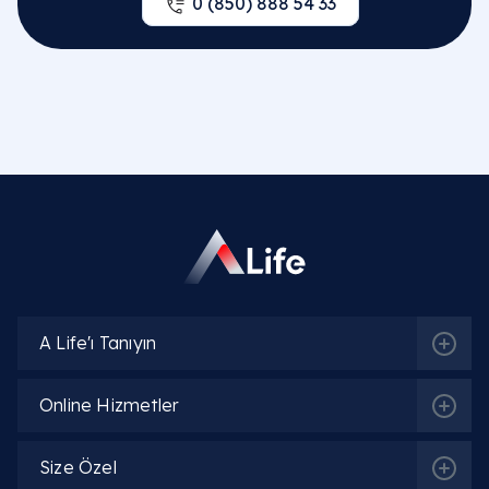
0 (850) 888 54 33
Sıkça Sorulan Sorular
A Life'ı Tanıyın
MS (Multiple Skleroz) - Emes hastalığı nedir?
Online Hizmetler
Multiple Skleroz (MS), bağışıklık sisteminin vücudu
kendi sinir liflerini koruyan
miyelin kılıfına
saldırmas
Size Özel
sonucu oluşan kronik bir merkezi sinir sistemi