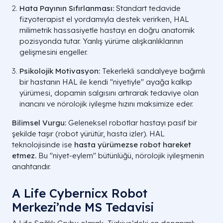
Hata Payının Sıfırlanması:
Standart tedavide
PPMS
Hastalığın en başından itibaren
fizyoterapist el yordamıyla destek verirken, HAL
belirgin ataklar olmadan, yavaş
(Birincil İlerleyici)
milimetrik hassasiyetle hastayı en doğru anatomik
ve sürekli bir kötüleşme hali.
pozisyonda tutar. Yanlış yürüme alışkanlıklarının
gelişmesini engeller.
Psikolojik Motivasyon:
Tekerlekli sandalyeye bağımlı
bir hastanın HAL ile kendi "niyetiyle" ayağa kalkıp
*Modern 2026 tedavileri (DMT) sayesinde RRMS'ten SPMS'e geçiş ora
yürümesi, dopamin salgısını artırarak tedaviye olan
düşmüştür.
inancını ve nörolojik iyileşme hızını maksimize eder.
Bilimsel Vurgu:
Geleneksel robotlar hastayı pasif bir
şekilde taşır (robot yürütür, hasta izler). HAL
teknolojisinde ise
hasta yürümezse robot hareket
etmez.
Bu "niyet-eylem" bütünlüğü, nörolojik iyileşmenin
anahtarıdır.
A Life Cybernicx Robot
Merkezi’nde MS Tedavisi