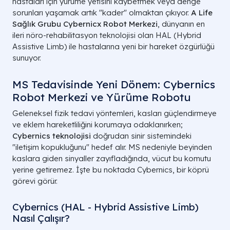
hastaları için yürüme yetisini kaybetmek veya denge
sorunları yaşamak artık "kader" olmaktan çıkıyor.
A Life
Sağlık Grubu Cybernicx Robot Merkezi
, dünyanın en
ileri nöro-rehabilitasyon teknolojisi olan HAL (Hybrid
Assistive Limb) ile hastalarına yeni bir hareket özgürlüğü
sunuyor.
MS Tedavisinde Yeni Dönem: Cybernics
Robot Merkezi ve Yürüme Robotu
Geleneksel fizik tedavi yöntemleri, kasları güçlendirmeye
ve eklem hareketliliğini korumaya odaklanırken;
Cybernics teknolojisi
doğrudan sinir sistemindeki
"iletişim kopukluğunu" hedef alır. MS nedeniyle beyinden
kaslara giden sinyaller zayıfladığında, vücut bu komutu
yerine getiremez. İşte bu noktada Cybernics, bir köprü
görevi görür.
Cybernics (HAL - Hybrid Assistive Limb)
Nasıl Çalışır?