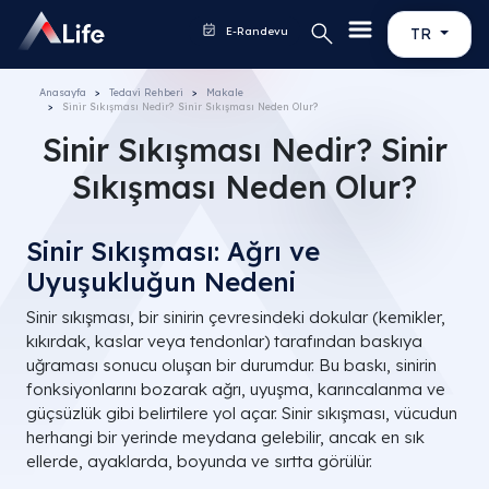
E-Randevu
TR
Anasayfa
Tedavi Rehberi
Makale
Sinir Sıkışması Nedir? Sinir Sıkışması Neden Olur?
Sinir Sıkışması Nedir? Sinir
Sıkışması Neden Olur?
Sinir Sıkışması: Ağrı ve
Uyuşukluğun Nedeni
Sinir sıkışması, bir sinirin çevresindeki dokular (kemikler,
kıkırdak, kaslar veya tendonlar) tarafından baskıya
uğraması sonucu oluşan bir durumdur. Bu baskı, sinirin
fonksiyonlarını bozarak ağrı, uyuşma, karıncalanma ve
güçsüzlük gibi belirtilere yol açar. Sinir sıkışması, vücudun
herhangi bir yerinde meydana gelebilir, ancak en sık
ellerde, ayaklarda, boyunda ve sırtta görülür.