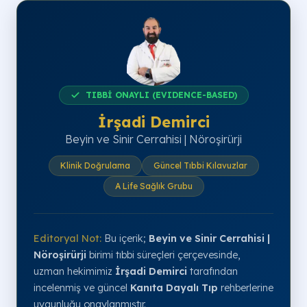
TIBBİ ONAYLI (EVIDENCE-BASED)
İrşadi Demirci
Beyin ve Sinir Cerrahisi | Nöroşirürji
Klinik Doğrulama
Güncel Tıbbi Kılavuzlar
A Life Sağlık Grubu
Editoryal Not:
Bu içerik;
Beyin ve Sinir Cerrahisi |
Nöroşirürji
birimi tıbbi süreçleri çerçevesinde,
uzman hekimimiz
İrşadi Demirci
tarafından
incelenmiş ve güncel
Kanıta Dayalı Tıp
rehberlerine
uygunluğu onaylanmıştır.