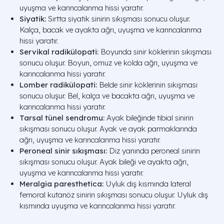
uyuşma ve karıncalanma hissi yaratır.
Siyatik:
Sırtta siyatik sinirin sıkışması sonucu oluşur.
Kalça, bacak ve ayakta ağrı, uyuşma ve karıncalanma
hissi yaratır.
Servikal radikülopati:
Boyunda sinir köklerinin sıkışması
sonucu oluşur. Boyun, omuz ve kolda ağrı, uyuşma ve
karıncalanma hissi yaratır.
Lomber radikülopati:
Belde sinir köklerinin sıkışması
sonucu oluşur. Bel, kalça ve bacakta ağrı, uyuşma ve
karıncalanma hissi yaratır.
Tarsal tünel sendromu:
Ayak bileğinde tibial sinirin
sıkışması sonucu oluşur. Ayak ve ayak parmaklarında
ağrı, uyuşma ve karıncalanma hissi yaratır.
Peroneal sinir sıkışması:
Diz yanında peroneal sinirin
sıkışması sonucu oluşur. Ayak bileği ve ayakta ağrı,
uyuşma ve karıncalanma hissi yaratır.
Meralgia paresthetica:
Uyluk dış kısmında lateral
femoral kutanöz sinirin sıkışması sonucu oluşur. Uyluk dış
kısmında uyuşma ve karıncalanma hissi yaratır.