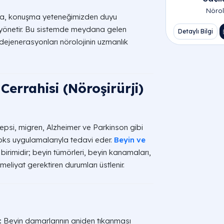
Nörol
mıza, konuşma yeteneğimizden duyu
ı yönetir. Bu sistemde meydana gelen
Detaylı Bilgi
 dejenerasyonları nörolojinin uzmanlık
Pursakla
 Cerrahisi (Nöroşirürji)
epilepsi, migren, Alzheimer ve Parkinson gibi
otoks uygulamalarıyla tedavi eder.
Beyin ve
 birimidir; beyin tümörleri, beyin kanamaları,
meliyat gerektiren durumları üstlenir.
:
Beyin damarlarının aniden tıkanması