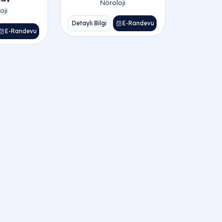
Nöroloji
oji
Detaylı Bilgi
E-Randevu
E-Randevu
r Nöroloji Doktorları