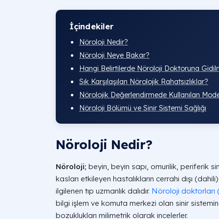
İçindekiler
Nöroloji Nedir?
Nöroloji Neye Bakar?
Hangi Belirtilerde Nöroloji Doktoruna Gidil
Sık Karşılaşılan Nörolojik Rahatsızlıklar?
Nörolojik Değerlendirmede Kullanılan Mode
Nöroloji Bölümü ve Sinir Sistemi Sağlığı
Nöroloji Nedir?
Nöroloji;
beyin, beyin sapı, omurilik, periferik si
kasları etkileyen hastalıkların cerrahi dışı (dahil
ilgilenen tıp uzmanlık dalıdır.
Nöroloji doktorları 
bilgi işlem ve komuta merkezi olan sinir sistemi
bozuklukları milimetrik olarak incelerler.