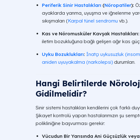
Periferik Sinir Hastalıkları
(
Nöropatiler
):
Öz
ayaklarda yanma, uyuşma ve iğnelenme ya
sıkışmaları (
Karpal tünel sendromu
vb.).
Kas ve Nöromusküler Kavşak Hastalıkları:
iletim bozukluğuna bağlı gelişen ağır kas güçs
Uyku Bozuklukları
:
İnatçı uykusuzluk (insom
aniden uyuyakalma (narkolepsi)
durumları.
Hangi Belirtilerde Nörolo
Gidilmelidir?
Sinir sistemi hastalıkları kendilerini çok farklı d
Şikayet kontrolü yapan hastalarımızın şu semp
polikliniğine başvurması gerekir:
Vücudun Bir Yarısında Ani Güçsüzlük vey