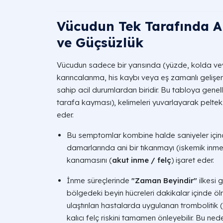
Vücudun Tek Tarafında A
ve Güçsüzlük
Vücudun sadece bir yarısında (yüzde, kolda v
karıncalanma, his kaybı veya eş zamanlı gelişe
sahip acil durumlardan biridir. Bu tabloya genell
tarafa kayması), kelimeleri yuvarlayarak pelte
eder.
Bu semptomlar kombine halde saniyeler içind
damarlarında ani bir tıkanmayı (iskemik inme
kanamasını (
akut inme / felç
) işaret eder.
İnme süreçlerinde
"Zaman Beyindir"
ilkesi 
bölgedeki beyin hücreleri dakikalar içinde ölm
ulaştırılan hastalarda uygulanan trombolitik (p
kalıcı felç riskini tamamen önleyebilir. Bu nede