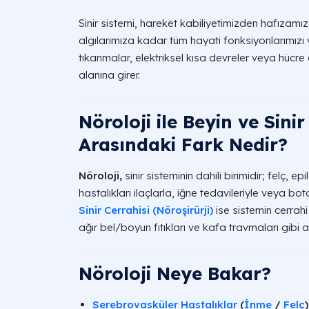
Sinir sistemi, hareket kabiliyetimizden hafıza
algılarımıza kadar tüm hayati fonksiyonlarımız
tıkanmalar, elektriksel kısa devreler veya hücre
alanına girer.
Nöroloji ile Beyin ve Sinir
Arasındaki Fark Nedir?
Nöroloji,
sinir sisteminin dahili birimidir; felç, 
hastalıkları ilaçlarla, iğne tedavileriyle veya b
Sinir Cerrahisi (Nöroşirürji)
ise sistemin cerrahi
ağır bel/boyun fıtıkları ve kafa travmaları gibi a
Nöroloji Neye Bakar?
Serebrovasküler Hastalıklar
(
İnme
/
Felç
)