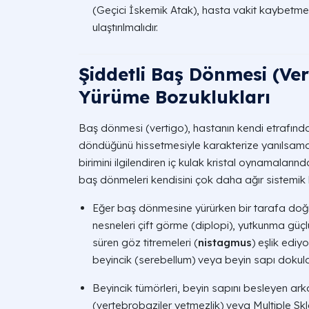
(Geçici İskemik Atak), hasta vakit kaybetme
ulaştırılmalıdır.
Şiddetli Baş Dönmesi (Ve
Yürüme Bozuklukları
Baş dönmesi (vertigo), hastanın kendi etrafında
döndüğünü hissetmesiyle karakterize yanılsamal
birimini ilgilendiren iç kulak kristal oynamaların
baş dönmeleri kendisini çok daha ağır sistemik b
Eğer baş dönmesine yürürken bir tarafa doğr
nesneleri çift görme (diplopi), yutkunma güç
süren göz titremeleri (
nistagmus
) eşlik ediy
beyincik (serebellum) veya beyin sapı dokula
Beyincik tümörleri, beyin sapını besleyen arka
(vertebrobaziler yetmezlik) veya Multiple Skl