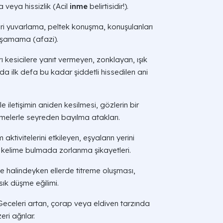
veya hissizlik (Acil
inme
belirtisidir!).
ri yuvarlama, peltek konuşma, konuşulanları
uşamama (afazi).
ı kesicilere yanıt vermeyen, zonklayan, ışık
a ilk defa bu kadar şiddetli hissedilen ani
e iletişimin aniden kesilmesi, gözlerin bir
emelerle seyreden bayılma atakları.
ktivitelerini etkileyen, eşyaların yerini
kelime bulmada zorlanma şikayetleri.
 halindeyken ellerde titreme oluşması,
ık düşme eğilimi.
eceleri artan, çorap veya eldiven tarzında
ri ağrılar.