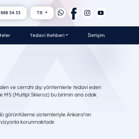
 888 54 33
TR
teler
Tedavi Rehberi
İletişim
s eden ve cerrahi dışı yöntemlerle tedavi eden
 ve MS (Multipl Skleroz) bu birimin ana odak
üklü görüntüleme sistemleriyle Ankara’nın
r vizyonla korunmaktadır.