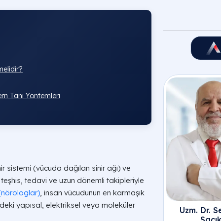
Etimesgu
melidir?
rn Tanı Yöntemleri
nir sistemi (vücuda dağılan sinir ağı) ve
i) teşhis, tedavi ve uzun dönemli takipleriyle
(nörologlar)
, insan vücudunun en karmaşık
ndeki yapısal, elektriksel veya moleküler
Uzm. Dr. S
Saçı