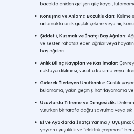
bacakta aniden gelişen güç kaybı, tutamama 
Konuşma ve Anlama Bozuklukları:
Kelimele
anlamakta anlık güçlük çekme veya hiç kon
Şiddetli, Kusmalı ve İnatçı Baş Ağrıları:
Ağr
ve sesten rahatsız eden ağrılar veya hayatınd
baş ağrıları.
Anlık Bilinç Kayıpları ve Kasılmalar:
Çevreyl
noktaya dikilmesi, vücutta kasılma veya titr
Giderek İlerleyen Unutkanlık:
Günlük yaşam a
bulamama, yakın geçmişi hatırlayamama ve 
Uzuvlarda Titreme ve Dengesizlik:
Dinlenme
yürürken bir tarafa doğru savrulma veya sık s
El ve Ayaklarda İnatçı Yanma / Uyuşma:
G
yayılan uyuşukluk ve "elektrik çarpması" benze