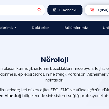
E-Randevu
0 (850)
lerimiz
Doktorlar
Bölümlerimiz
Üni
Nöroloji
rdan oluşan karmaşık sistemin bozukluklarını inceleyen, teşhi
ş dönmesi, epilepsi (sara), inme (felç), Parkinson, Alzheimer
noktasıdır.
liniklerinde; ileri düzey dijital EEG, EMG ve yüksek çözünürl
ve Altındağ
bölgelerinde sinir sistemi sağlığı profesyonel bi