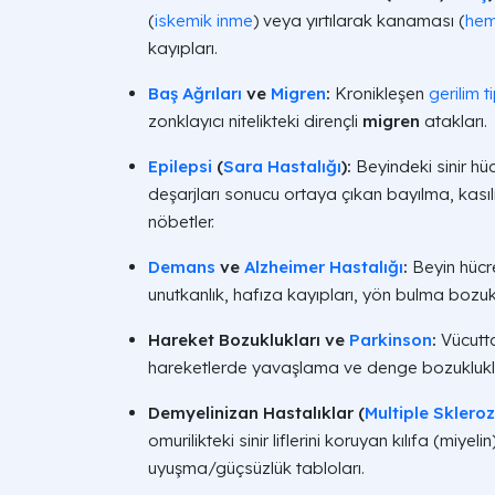
(
iskemik inme
) veya yırtılarak kanaması (
hem
kayıpları.
Baş Ağrıları
ve
Migren
:
Kronikleşen
gerilim t
zonklayıcı nitelikteki dirençli
migren
atakları.
Epilepsi
(
Sara Hastalığı
):
Beyindeki sinir hüc
deşarjları sonucu ortaya çıkan bayılma, kasılm
nöbetler.
Demans
ve
Alzheimer Hastalığı
:
Beyin hücre
unutkanlık, hafıza kayıpları, yön bulma bozuklu
Hareket Bozuklukları ve
Parkinson
:
Vücutta
hareketlerde yavaşlama ve denge bozuklukları
Demyelinizan Hastalıklar (
Multiple Sklero
omurilikteki sinir liflerini koruyan kılıfa (miye
uyuşma/güçsüzlük tabloları.