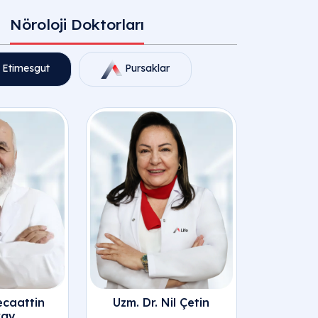
Nöroloji Doktorları
Etimesgut
Pursaklar
t Nöroloji Doktorları
ecaattin
Uzm. Dr. Nil Çetin
kay