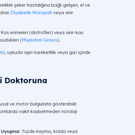
ellikle şeker hastalığına bağlı gelişen, el ve
ratan
Diyabetik Nöropati
veya sinir
Kas erimeleri (distrofiler) veya sinir-kas
üzlükleri (
Miyasteni Gravis
).
ni)
, uykuda aşırı hareketlilik veya gün içinde
ji Doktoruna
uyusal ve motor bulgularla gösterebilir.
tomlarda vakit kaybetmeden nöroloji
a Uyuşma:
Yüzde kayma, kolda veya