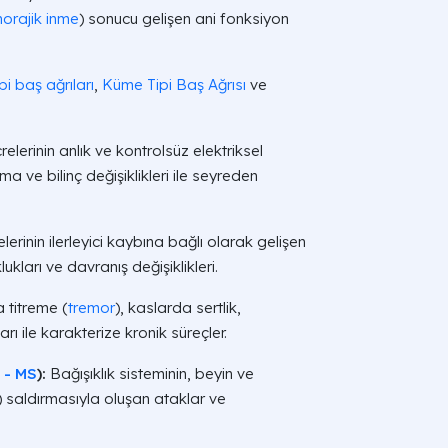
orajik inme
) sonucu gelişen ani fonksiyon
ipi baş ağrıları
,
Küme Tipi Baş Ağrısı
ve
relerinin anlık ve kontrolsüz elektriksel
a ve bilinç değişiklikleri ile seyreden
lerinin ilerleyici kaybına bağlı olarak gelişen
kları ve davranış değişiklikleri.
 titreme (
tremor
), kaslarda sertlik,
 ile karakterize kronik süreçler.
z - MS
):
Bağışıklık sisteminin, beyin ve
lin) saldırmasıyla oluşan ataklar ve