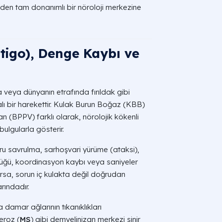
den tam donanımlı bir nöroloji merkezine
rtigo), Denge Kaybı ve
 veya dünyanın etrafında fırıldak gibi
ı bir harekettir. Kulak Burun Boğaz (KBB)
dan (BPPV) farklı olarak, nörolojik kökenli
ulgularla gösterir.
u savrulma, sarhoşvari yürüme (ataksi),
lüğü, koordinasyon kaybı veya saniyeler
orsa, sorun iç kulakta değil doğrudan
rındadır.
 damar ağlarının tıkanıklıkları
eroz (
MS
) gibi demyelinizan merkezi sinir