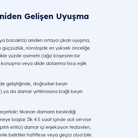
niden Gelişen Uyuşma
eya bacakta) aniden ortaya çıkan uyuşma,
n güçsüzlük, nörolojide en yüksek önceliğe
ikle yüzde asimetri (ağız köşesinin bir
k konuşma veya dilde dolanma hissi eşlik
e geliştiğinde, doğrudan beyin
) ya da damar yırtılmasına bağlı beyin
geçerlidir; tıkanan damarın beslediği
eye başlar. İlk 4.5 saat içinde acil servise
ıhtı eritici) damar içi enjeksiyon tedavileri,
nle belirtiler hafiflese veya geçici olsa bile