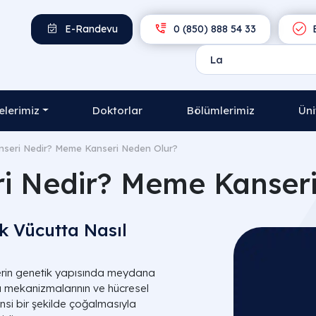
E-Randevu
0 (850) 888 54 33
E
lerimiz
Doktorlar
Bölümlerimiz
Üni
seri Nedir? Meme Kanseri Neden Olur?
i Nedir? Meme Kanseri
k Vücutta Nasıl
erin genetik yapısında meydana
mekanizmalarının ve hücresel
sinsi bir şekilde çoğalmasıyla