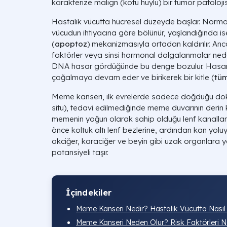
karakterize malign (kötü huylu) bir tümör patolojisi
Hastalık vücutta hücresel düzeyde başlar. Norma
vücudun ihtiyacına göre bölünür, yaşlandığında i
(
apoptoz
) mekanizmasıyla ortadan kaldırılır. Anc
faktörler veya sinsi hormonal dalgalanmalar nede
DNA hasar gördüğünde bu denge bozulur. Hasarlı 
çoğalmaya devam eder ve birikerek bir kitle (
tü
Meme kanseri, ilk evrelerde sadece doğduğu doku s
situ), tedavi edilmediğinde meme duvarının derin 
memenin yoğun olarak sahip olduğu lenf kanalları
önce koltuk altı lenf bezlerine, ardından kan yoluyl
akciğer, karaciğer ve beyin gibi uzak organlara
potansiyeli taşır.
İçindekiler
Meme Kanseri Nedir? Hastalık Vücutta Nasıl
Meme Kanseri Neden Olur? Risk Faktörleri Ne