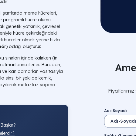
dir.
l şartlarda meme hücreleri,
se programlı hücre ölümü
ak genetik yatkınlık, çevresel
niyle hücre çekirdeğindeki
hücreler ölmek yerine hızla
mör
) odağı oluşturur.
ınırları içinde kalırken (in
Amel
katmanlarına ilerler. Buradan,
 ve kan damarları vasıtasıyla
a sinsi bir şekilde kemik,
 yayılarak metaztaz yapma
Fiyatlarımız
Adı-Soyadı
 Başlar?
lerdir?
Sağlık Güvence