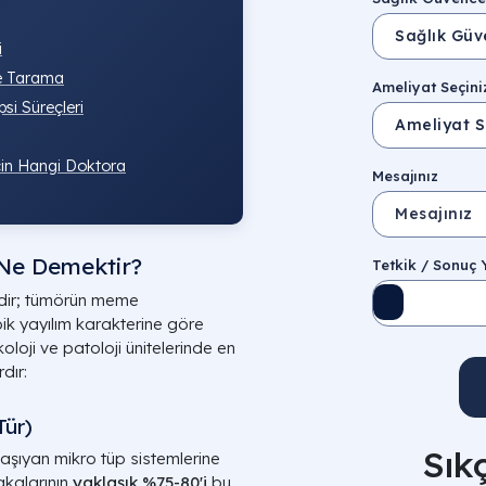
i
ve Tarama
Ameliyat Seçini
si Süreçleri
çin Hangi Doktora
Mesajınız
Ne Demektir?
Tetkik / Sonuç
ldir; tümörün meme
k yayılım karakterine göre
onkoloji ve patoloji ünitelerinde en
dır:
Tür)
Sık
şıyan mikro tüp sistemlerine
akalarının
yaklaşık %75-80'i
bu