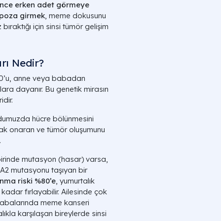
önce erken adet görmeye
opoza girmek
, meme dokusunu
bıraktığı için sinsi tümör gelişim
ı Nedir?
10’u, anne veya babadan
lara dayanır. Bu genetik mirasın
idir.
dumuzda hücre bölünmesini
larak onaran ve tümör oluşumunu
.
birinde mutasyon (hasar) varsa,
A2 mutasyonu taşıyan bir
ma riski %80’e
, yumurtalık
adar fırlayabilir. Ailesinde çok
rabalarında meme kanseri
kla karşılaşan bireylerde sinsi