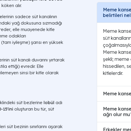
 köken alır.
Meme kanseri 
belirtileri ne
lerinin sadece süt kanalının
şarıdaki yağ dokusuna sızmadığı
reder, elle muayenede kitle
Meme kanser
nme odakları
süt kanalları
r (tam iyileşme) şansı en yüksek
çoğalmasıyla
Meme kanserin
şekli; meme 
inin süt kanalı duvarını yırtarak
hissedilen, se
a ettiği) evredir. Elle
ilemeyen sinsi bir kitle olarak
kitlelerdir.
Meme kanseri 
klindeki süt bezlerine
lobül
adı
Meme kanser
-15'ini
oluşturan bu tür, süt
ağrı olur mu
ri süt bezinin sınırlarını aşarak
Erkekler me