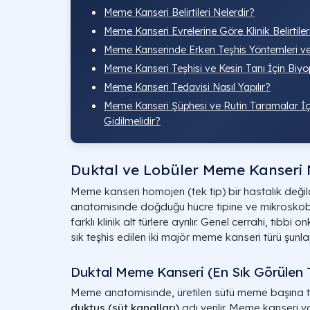
Meme Kanseri Belirtileri Nelerdir?
Meme Kanseri Evrelerine Göre Klinik Belirtiler
Meme Kanserinde Erken Teşhis Yöntemleri 
Meme Kanseri Teşhisi ve Kesin Tanı İçin Biyop
Meme Kanseri Tedavisi Nasıl Yapılır?
Meme Kanseri Şüphesi ve Rutin Taramalar İ
Gidilmelidir?
Duktal ve Lobüler Meme Kanseri 
Meme kanseri homojen (tek tip) bir hastalık deği
anatomisinde doğduğu hücre tipine ve mikroskobi
farklı klinik alt türlere ayrılır. Genel cerrahi, tıbbi 
sık teşhis edilen iki majör meme kanseri türü şunlar
Duktal Meme Kanseri (En Sık Görülen 
Meme anatomisinde, üretilen sütü meme başına ta
duktus (süt kanalları)
adı verilir. Meme kanseri v