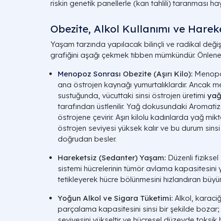
riskin genetik panellerle (kan tahlili) taranması ha
Obezite, Alkol Kullanımı ve Hare
Yaşam tarzında yapılacak bilinçli ve radikal değiş
grafiğini aşağı çekmek tıbben mümkündür. Önlenebi
Menopoz Sonrası
Obezite (Aşırı Kilo):
Menopo
ana östrojen kaynağı yumurtalıklardır. Ancak 
sustuğunda, vücuttaki sinsi östrojen üretimi
yağ
tarafından üstlenilir. Yağ dokusundaki
Aromati
östrojene çevirir. Aşırı kilolu kadınlarda yağ mi
östrojen seviyesi yüksek kalır ve bu durum sin
doğrudan besler.
Hareketsiz (Sedanter) Yaşam:
Düzenli fiziksel
sistemi hücrelerinin tümör avlama kapasitesini ya
tetikleyerek hücre bölünmesini hızlandıran büyüme
Yoğun Alkol ve Sigara Tüketimi:
Alkol, karaci
parçalama kapasitesini sinsi bir şekilde bozar
seviyesini yükseltir ve hücresel düzeyde toksi