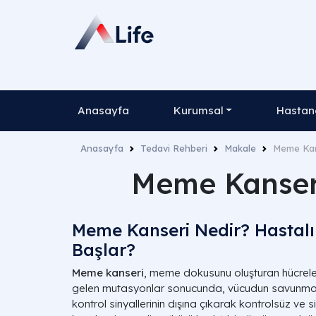
Anasayfa
Kurumsal
Hastane
Anasayfa
Tedavi Rehberi
Makale
Meme Kan
Meme Kanser
Meme Kanseri Nedir? Hastalı
Başlar?
Meme kanseri
, meme dokusunu oluşturan hücrel
gelen mutasyonlar sonucunda, vücudun savunma 
kontrol sinyallerinin dışına çıkarak kontrolsüz ve 