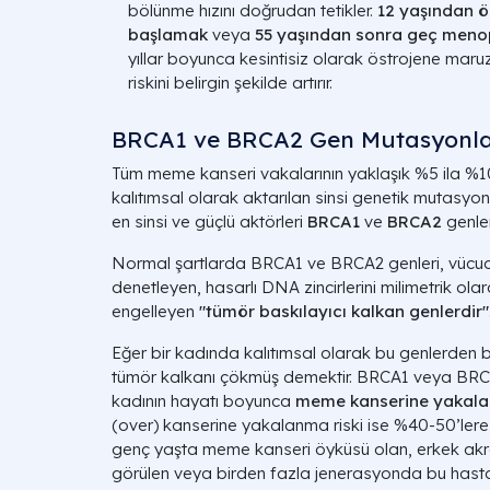
bölünme hızını doğrudan tetikler.
12 yaşından 
başlamak
veya
55 yaşından sonra geç men
yıllar boyunca kesintisiz olarak östrojene maruz 
riskini belirgin şekilde artırır.
BRCA1 ve BRCA2 Gen Mutasyonlar
Tüm meme kanseri vakalarının yaklaşık %5 ila %
kalıtımsal olarak aktarılan sinsi genetik mutasyon
en sinsi ve güçlü aktörleri
BRCA1
ve
BRCA2
genler
Normal şartlarda BRCA1 ve BRCA2 genleri, vücu
denetleyen, hasarlı DNA zincirlerini milimetrik o
engelleyen
"tümör baskılayıcı kalkan genlerdir"
Eğer bir kadında kalıtımsal olarak bu genlerden 
tümör kalkanı çökmüş demektir. BRCA1 veya BRC
kadının hayatı boyunca
meme kanserine yakalan
(over) kanserine yakalanma riski ise %40-50’lere k
genç yaşta meme kanseri öyküsü olan, erkek ak
görülen veya birden fazla jenerasyonda bu hastalı