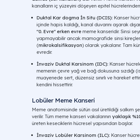
kanalların iç yüzeyini döşeyen epitel hücrelerinden
Duktal Kar dogma İn Situ (DCIS):
Kanser hücre
içinde hapis kaldığı, kanal duvarını aşarak dı
"0. Evre" erken evre
meme kanseridir. Sinsi sey
yapmayabilir ancak mamografide sinsi kireçle
(
mikrokalsifikasyon
) olarak yakalanır. Tam kü
evredir.
İnvaziv Duktal Karsinom (IDC):
Kanser hücreler
memenin çevre yağ ve bağ dokusuna sızdığı (istil
muayenede sert, düzensiz sınırlı ve hareket ettir
kendini hissettirir.
Lobüler Meme Kanseri
Meme anatomisinde sütün asıl üretildiği salkım şe
verilir. Tüm meme kanseri vakalarının
yaklaşık %10
üreten keseciklerin hücresel yapısından başlar.
İnvaziv Lobüler Karsinom (ILC):
Kanser hücrele