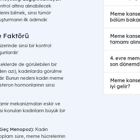
ntrol altına alınabilecek
lerini bilmek, sinsi tümör
Meme kanseri
bölüm baka
turmanın ilk adımıdır.
e Faktörü
Meme kanseri
tamamı alını
zerinde sinsi bir kontrol
unlardır:
4. evre meme 
son dönemde
klerde de görülebilen bir
den azı), kadınlarda görülme
adır. Bunun nedeni kadın meme
Meme kanser
teron hormonlarının sinsi
iyi gelir?
amir mekanizmaları eskir ve
si konulan kadınların büyük bir
 Geç Menopoz):
Kadın
oplam süre, meme hücrelerinin