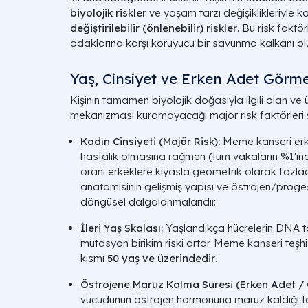
biyolojik riskler
ve yaşam tarzı değişiklikleriyle ko
değiştirilebilir (önlenebilir) riskler
. Bu risk faktör
odaklarına karşı koruyucu bir savunma kalkanı oluş
Yaş, Cinsiyet ve Erken Adet Görm
Kişinin tamamen biyolojik doğasıyla ilgili olan ve ü
mekanizması kuramayacağı majör risk faktörleri ş
Kadın Cinsiyeti (Majör Risk):
Meme kanseri erke
hastalık olmasına rağmen (tüm vakaların %1'in
oranı erkeklere kıyasla geometrik olarak fazl
anatomisinin gelişmiş yapısı ve östrojen/proges
döngüsel dalgalanmalarıdır.
İleri Yaş Skalası:
Yaşlandıkça hücrelerin DNA t
mutasyon birikim riski artar. Meme kanseri teşhi
kısmı
50 yaş ve üzerindedir
.
Östrojene Maruz Kalma Süresi (Erken Adet /
vücudunun östrojen hormonuna maruz kaldığı t