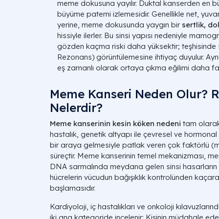
meme dokusuna yayılır. Duktal kanserden en büyü
büyüme paterni izlemesidir. Genellikle net, yuvar
yerine, meme dokusunda yaygın bir
sertlik, d
hissiyle ilerler. Bu sinsi yapısı nedeniyle mamo
gözden kaçma riski daha yüksektir; teşhisinde
Rezonans) görüntülemesine ihtiyaç duyulur. Ayr
eş zamanlı olarak ortaya çıkma eğilimi daha faz
Meme Kanseri Neden Olur? Ri
Nelerdir?
Meme kanserinin kesin köken nedeni
tam olarak
hastalık, genetik altyapı ile çevresel ve hormonal 
bir araya gelmesiyle patlak veren çok faktörlü (
m
süreçtir. Meme kanserinin temel mekanizması, m
DNA sarmalında meydana gelen sinsi hasarların 
hücrelerin vücudun bağışıklık kontrolünden kaça
başlamasıdır.
Kardiyoloji, iç hastalıkları ve onkoloji kılavuzları
iki ana kategoride incelenir: Kişinin müdahale e