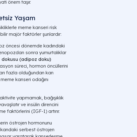
yati önem taşır.
ketsiz Yaşam
ikliklerle meme kanseri risk
lir majör faktörler şunlardır:
z öncesi dönemde kadındaki
menopozdan sonra yumurtalıklar
 dokusu (
adipoz doku
)
zasyon
süreci, hormon öncüllerini
ktarı fazla olduğundan kan
si meme kanseri odağını
 aktivite yapmamak, bağışıklık
vaşlatır ve insülin direncini
 faktörlerini (IGF-1) artırır.
ğerin östrojen hormonunu
; kandaki serbest östrojen
k hasar yaratarak kanserleşme