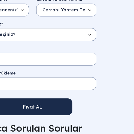
z?
 Yükleme
Fiyat AL
ça Sorulan Sorular