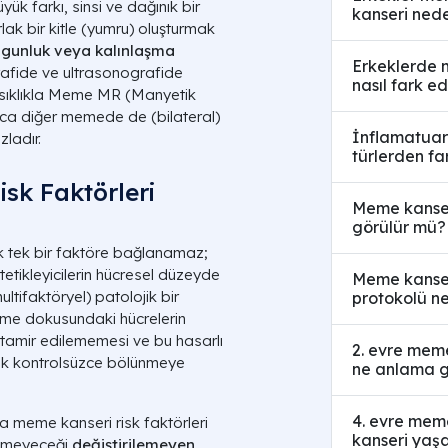
k farkı, sinsi ve dağınık bir
kanseri nede
lak bir kitle (yumru) oluşturmak
olgunluk veya kalınlaşma
Erkeklerde m
grafide ve ultrasonografide
nasıl fark edi
 sıklıkla Meme MR (Manyetik
ıca diğer memede de (bilateral)
İnflamatuar
ladır.
türlerden fa
sk Faktörleri
Meme kanser
görülür mü?
 tek bir faktöre bağlanamaz;
tetikleyicilerin hücresel düzeyde
Meme kanseri
ultifaktöryel
) patolojik bir
protokolü ne
eme dokusundaki hücrelerin
tamir edilememesi ve bu hasarlı
2. evre meme
rak kontrolsüzce bölünmeye
ne anlama g
4. evre mem
nda meme kanseri risk faktörleri
kanseri yaş
demeyeceği
değiştirilemeyen