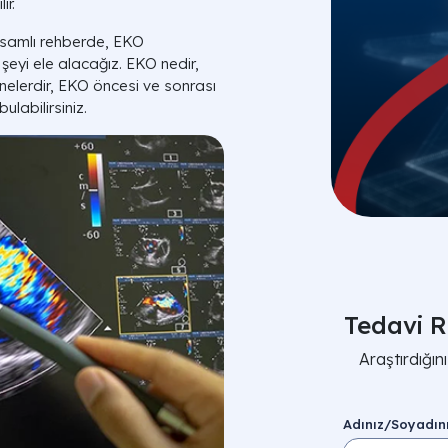
ir.
psamlı rehberde, EKO
şeyi ele alacağız. EKO nedir,
eri nelerdir, EKO öncesi ve sonrası
ulabilirsiniz.
Tedavi R
Araştırdığı
Adınız/Soyadın