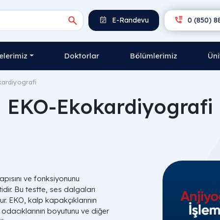
E-Randevu
0 (850) 8
lerimiz
Doktorlar
Bölümlerimiz
Üni
ardiyografi
EKO-Ekokardiyografi
apısını ve fonksiyonunu
idir. Bu testte, ses dalgaları
lur. EKO, kalp kapakçıklarının
odacıklarının boyutunu ve diğer