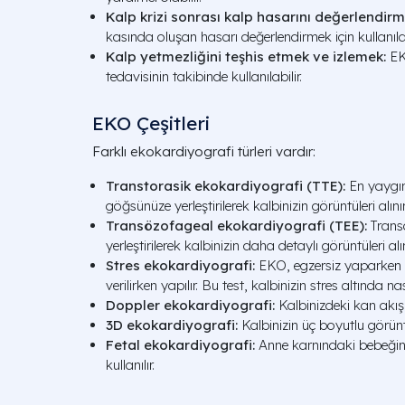
Kalp krizi sonrası kalp hasarını değerlendirm
kasında oluşan hasarı değerlendirmek için kullanılab
Kalp yetmezliğini teşhis etmek ve izlemek:
EKO
tedavisinin takibinde kullanılabilir.
EKO Çeşitleri
Farklı ekokardiyografi türleri vardır:
Transtorasik ekokardiyografi (TTE):
En yaygın
göğsünüze yerleştirilerek kalbinizin görüntüleri alınır
Transözofageal ekokardiyografi (TEE):
Trans
yerleştirilerek kalbinizin daha detaylı görüntüleri alın
Stres ekokardiyografi:
EKO, egzersiz yaparken v
verilirken yapılır. Bu test, kalbinizin stres altında nası
Doppler ekokardiyografi:
Kalbinizdeki kan akışı
3D ekokardiyografi:
Kalbinizin üç boyutlu görüntü
Fetal ekokardiyografi:
Anne karnındaki bebeğin 
kullanılır.