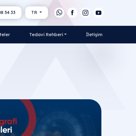
88 54 33
TR
teler
Tedavi Rehberi
İletişim