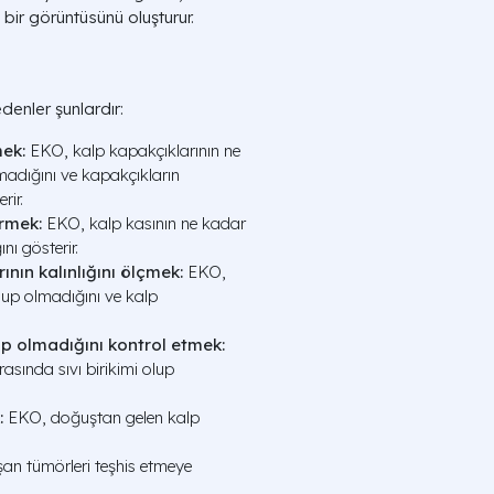
 bir görüntüsünü oluşturur.
denler şunlardır:
ek:
EKO, kalp kapakçıklarının ne
lmadığını ve kapakçıkların
rir.
rmek:
EKO, kalp kasının ne kadar
ı gösterir.
nın kalınlığını ölçmek:
EKO,
up olmadığını ve kalp
lup olmadığını kontrol etmek:
rasında sıvı birikimi olup
:
EKO, doğuştan gelen kalp
an tümörleri teşhis etmeye