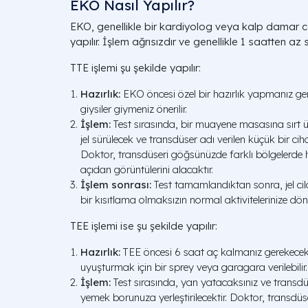
EKO Nasıl Yapılır?
EKO, genellikle bir kardiyolog veya kalp damar c
yapılır. İşlem ağrısızdır ve genellikle 1 saatten az s
TTE işlemi şu şekilde yapılır:
Hazırlık:
EKO öncesi özel bir hazırlık yapmanız ge
giysiler giymeniz önerilir.
İşlem:
Test sırasında, bir muayene masasına sırt 
jel sürülecek ve transdüser adı verilen küçük bir ciha
Doktor, transdüseri göğsünüzde farklı bölgelerde ha
açıdan görüntülerini alacaktır.
İşlem sonrası:
Test tamamlandıktan sonra, jel cil
bir kısıtlama olmaksızın normal aktivitelerinize döneb
TEE işlemi ise şu şekilde yapılır:
Hazırlık:
TEE öncesi 6 saat aç kalmanız gerekecekti
uyuşturmak için bir sprey veya garagara verilebilir.
İşlem:
Test sırasında, yan yatacaksınız ve transdüs
yemek borunuza yerleştirilecektir. Doktor, transd