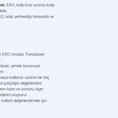
ek:
EKO, kalp krizi sonrası kalp
ilir.
, kalp yetmezliği tanısında ve
 EKO türüdür. Transdüser,
.
düser, yemek borunuza
ır.
eya kalbinizi uyaran bir ilaç
l çalıştığını değerlendirir.
nın hızını ve yönünü ölçer.
lerini oluşturur.
kalbini değerlendirmek için