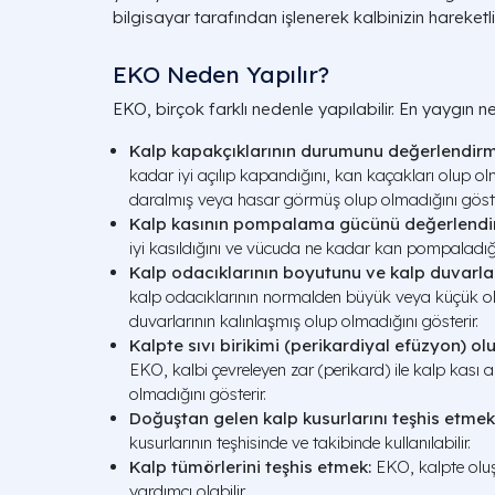
bilgisayar tarafından işlenerek kalbinizin hareketli
EKO Neden Yapılır?
EKO, birçok farklı nedenle yapılabilir. En yaygın ne
Kalp kapakçıklarının durumunu değerlendirm
kadar iyi açılıp kapandığını, kan kaçakları olup o
daralmış veya hasar görmüş olup olmadığını göste
Kalp kasının pompalama gücünü değerlendi
iyi kasıldığını ve vücuda ne kadar kan pompaladığın
Kalp odacıklarının boyutunu ve kalp duvarları
kalp odacıklarının normalden büyük veya küçük ol
duvarlarının kalınlaşmış olup olmadığını gösterir.
Kalpte sıvı birikimi (perikardiyal efüzyon) o
EKO, kalbi çevreleyen zar (perikard) ile kalp kası a
olmadığını gösterir.
Doğuştan gelen kalp kusurlarını teşhis etmek
kusurlarının teşhisinde ve takibinde kullanılabilir.
Kalp tümörlerini teşhis etmek:
EKO, kalpte oluş
yardımcı olabilir.