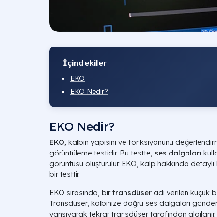
İçindekiler
EKO
EKO Nedir?
EKO Nedir?
EKO,
kalbin yapısını ve fonksiyonunu değerlendirme
görüntüleme testidir. Bu testte,
ses dalgaları
kull
görüntüsü oluşturulur. EKO, kalp hakkında detaylı 
bir testtir.
EKO sırasında, bir
transdüser
adı verilen küçük bi
Transdüser, kalbinize doğru ses dalgaları gönder
yansıyarak tekrar transdüser tarafından algılanır.