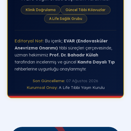
Klinik Doğrulama
Güncel Tıbbi Kılavuzlar
A Life Sağlık Grubu
Editoryal Not:
Bu içerik;
EVAR (Endovasküler
Anevrizma Onarımı)
tıbbi süreçleri çerçevesinde,
uzman hekimimiz
Prof. Dr. Bahadır Külah
tarafından incelenmiş ve güncel
Kanıta Dayalı Tıp
rehberlerine uygunluğu onaylanmıştır.
Son Güncelleme:
07 Ağustos 2026
Kurumsal Onay:
A Life Tıbbi Yayın Kurulu