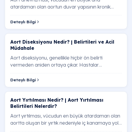
atardamarı olan aortun duvar yapısının kronik
olarak zayıflaması neticesinde, belirli bir
bölgesinden…
Detaylı Bilgi
Aort Diseksiyonu Nedir? | Belirtileri ve Acil
Müdahale
Aort diseksiyonu, genellikle hiçbir ön belirti
vermeden aniden ortaya çıkar. Hastalar
tarafından en sık dile getirilen "yırtılma" hissi ve s…
Detaylı Bilgi
Aort Yırtılması Nedir? | Aort Yırtılması
Belirtileri Nelerdir?
Aort yırtılması, vücudun en büyük atardamarı olan
aortta oluşan bir yırtık nedeniyle iç kanamaya yol
açan ciddi bir durumdur. Aort yırtılmas…