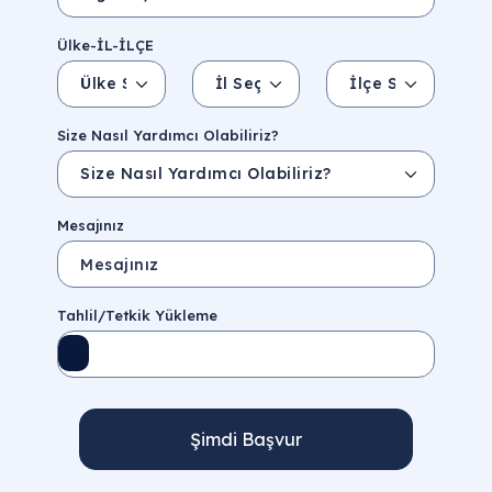
Ülke-İL-İLÇE
Ülke Seçin
İl Seçin
İlçe Seçin
İl/Şehir
Eyalet/Bölge
Size Nasıl Yardımcı Olabiliriz?
Mesajınız
Tahlil/Tetkik Yükleme
Şimdi Başvur