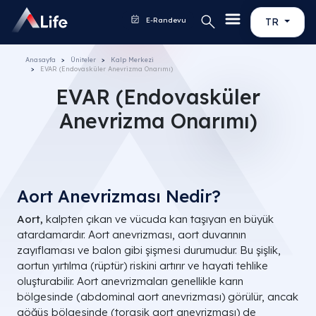
E-Randevu
TR
Anasayfa
Üniteler
Kalp Merkezi
EVAR (Endovasküler Anevrizma Onarımı)
EVAR (Endovasküler
Anevrizma Onarımı)
Aort Anevrizması Nedir?
Aort,
kalpten çıkan ve vücuda kan taşıyan en büyük
atardamardır. Aort anevrizması, aort duvarının
zayıflaması ve balon gibi şişmesi durumudur. Bu şişlik,
aortun yırtılma (rüptür) riskini artırır ve hayati tehlike
oluşturabilir. Aort anevrizmaları genellikle karın
bölgesinde (abdominal aort anevrizması) görülür, ancak
göğüs bölgesinde (torasik aort anevrizması) de