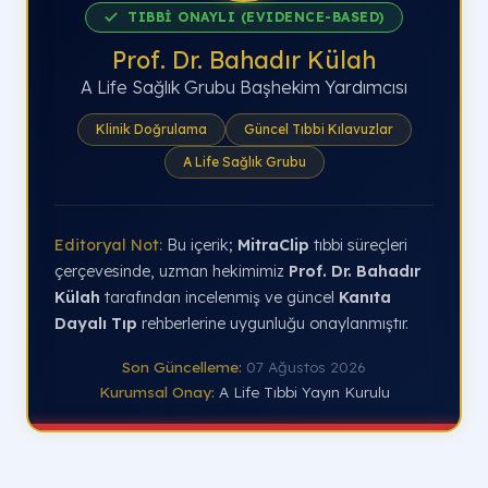
TIBBİ ONAYLI (EVIDENCE-BASED)
Prof. Dr. Bahadır Külah
A Life Sağlık Grubu Başhekim Yardımcısı
Klinik Doğrulama
Güncel Tıbbi Kılavuzlar
A Life Sağlık Grubu
Editoryal Not:
Bu içerik;
MitraClip
tıbbi süreçleri
çerçevesinde, uzman hekimimiz
Prof. Dr. Bahadır
Külah
tarafından incelenmiş ve güncel
Kanıta
Dayalı Tıp
rehberlerine uygunluğu onaylanmıştır.
Son Güncelleme:
07 Ağustos 2026
Kurumsal Onay:
A Life Tıbbi Yayın Kurulu