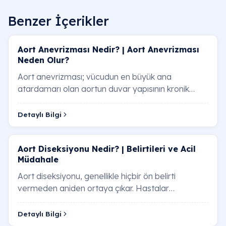
Benzer İçerikler
Aort Anevrizması Nedir? | Aort Anevrizması
Neden Olur?
Aort anevrizması; vücudun en büyük ana
atardamarı olan aortun duvar yapısının kronik
olarak zayıflaması neticesinde, belirli bir
bölgesinden…
Detaylı Bilgi
Aort Diseksiyonu Nedir? | Belirtileri ve Acil
Müdahale
Aort diseksiyonu, genellikle hiçbir ön belirti
vermeden aniden ortaya çıkar. Hastalar
tarafından en sık dile getirilen "yırtılma" hissi ve s…
Detaylı Bilgi