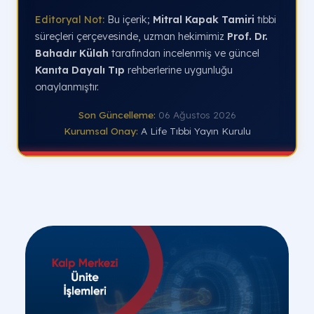
Editoryal Not:
Bu içerik;
Mitral Kapak Tamiri
tıbbi
süreçleri çerçevesinde, uzman hekimimiz
Prof. Dr.
Bahadır Külah
tarafından incelenmiş ve güncel
Kanıta Dayalı Tıp
rehberlerine uygunluğu
onaylanmıştır.
Son Güncelleme:
06 Ağustos 2026
Kurumsal Onay:
A Life Tıbbi Yayın Kurulu