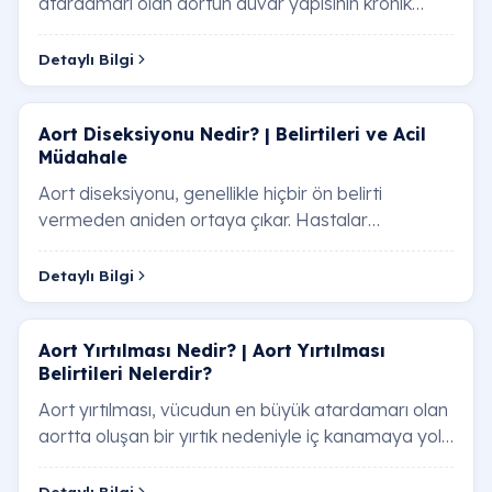
atardamarı olan aortun duvar yapısının kronik
olarak zayıflaması neticesinde, belirli bir
bölgesinden…
Detaylı Bilgi
Aort Diseksiyonu Nedir? | Belirtileri ve Acil
Müdahale
Aort diseksiyonu, genellikle hiçbir ön belirti
vermeden aniden ortaya çıkar. Hastalar
tarafından en sık dile getirilen "yırtılma" hissi ve s…
Detaylı Bilgi
Aort Yırtılması Nedir? | Aort Yırtılması
Belirtileri Nelerdir?
Aort yırtılması, vücudun en büyük atardamarı olan
aortta oluşan bir yırtık nedeniyle iç kanamaya yol
açan ciddi bir durumdur. Aort yırtılmas…
Detaylı Bilgi