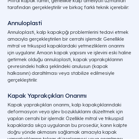
Mitral kapak tamiri, genellikle kalp ameliyatı uzmanları
tarafından gerçekleştirilir ve birkaç farklı teknik içerebilir:
Annuloplasti
Annuloplasti, kalp kapakçığı problemlerini tedavi etmek
amacıyla gerçekleştirilen bir cerrahi işlemdir. Genellikle
mitral ve trikuspid kapaklardaki yetmezliklerin onarımı
için uygulanır. Amacın kapak yapısını ve işlevini eski haline
getirmek olduğu annuloplasti, kapak yaprakçıklarının
çevresindeki halka şeklindeki anulusun (kapak
halkasının) daraltılması veya stabilize edilmesiyle
gerçekleştirilir.
Kapak Yaprakçıkları Onarımı
Kapak yaprakçıkları onarımı, kalp kapakçıklarındaki
deformasyon veya işlev bozukluklarını düzeltmek için
yapılan cerrahi bir işlemdir. Özellikle mitral ve trikuspid
kapaklarda sıkça uygulanan bu prosedür, kanın kalpte
doğru yönde akmasını sağlamak amacıyla kapak
yaprakçıklarının tekrar düzenlenmesi veya onarılması