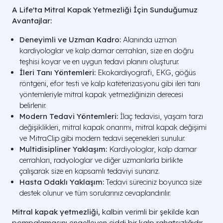
A Life'ta Mitral Kapak Yetmezliği İçin Sunduğumuz
Avantajlar:
Deneyimli ve Uzman Kadro:
Alanında uzman
kardiyologlar ve kalp damar cerrahları, size en doğru
teşhisi koyar ve en uygun tedavi planını oluşturur.
İleri Tanı Yöntemleri:
Ekokardiyografi, EKG, göğüs
röntgeni, efor testi ve kalp kateterizasyonu gibi ileri tanı
yöntemleriyle mitral kapak yetmezliğinizin derecesi
belirlenir.
Modern Tedavi Yöntemleri:
İlaç tedavisi, yaşam tarzı
değişiklikleri, mitral kapak onarımı, mitral kapak değişimi
ve MitraClip gibi modern tedavi seçenekleri sunulur.
Multidisipliner Yaklaşım:
Kardiyologlar, kalp damar
cerrahları, radyologlar ve diğer uzmanlarla birlikte
çalışarak size en kapsamlı tedaviyi sunarız.
Hasta Odaklı Yaklaşım:
Tedavi süreciniz boyunca size
destek olunur ve tüm sorularınız cevaplandırılır.
Mitral kapak yetmezliği,
kalbin verimli bir şekilde kan
pompalamasını engelleyen ciddi bir kalp rahatsızlığıdır.