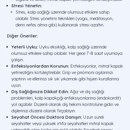
Stresi Yönetin:
Stres, kalp sağlığı üzerinde olumsuz etkilere sahip
olabilir. Stres yönetimi teknikleri (yoga, meditasyon,
derin nefes alma gibi) kullanarak stresi azaltın.
Diğer Öneriler:
Yeterli Uyku:
Uyku eksikliği, kalp sağlığı üzerinde
olumsuz etkilere sahip olabilir. Her gece 7-8 saat uyumaya
çalışın.
Enfeksiyonlardan Korunun:
Enfeksiyonlar, mitral kapak
yetmezliğini kötüleştirebilir. Grip ve pnömoni aşılarınızı
yaptırın ve ellerinizi sık sık yıkamak gibi hijyen kurallarına
uyun.
Diş Sağlığınıza Dikkat Edin:
Ağız ve diş sağlığı
problemleri, kalp kapakçığı enfeksiyonlarına (endokardit)
yol açabilir. Düzenli olarak diş hekimi kontrolüne gidin ve
dişlerinizi düzenli olarak fırçalayın.
Seyahat Öncesi Doktora Danışın:
Uzun süreli
seyahatler veya yüksek irtifa seyahatleri mitral kapak
yetmezliği olan kişiler için riskli olabilir. Seyahat öncesi