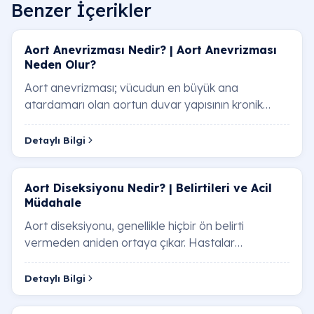
Benzer İçerikler
Aort Anevrizması Nedir? | Aort Anevrizması
Neden Olur?
Aort anevrizması; vücudun en büyük ana
atardamarı olan aortun duvar yapısının kronik
olarak zayıflaması neticesinde, belirli bir
bölgesinden…
Detaylı Bilgi
Aort Diseksiyonu Nedir? | Belirtileri ve Acil
Müdahale
Aort diseksiyonu, genellikle hiçbir ön belirti
vermeden aniden ortaya çıkar. Hastalar
tarafından en sık dile getirilen "yırtılma" hissi ve s…
Detaylı Bilgi