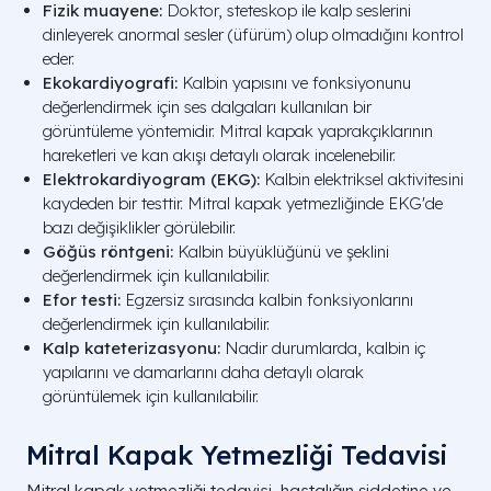
Fizik muayene:
Doktor, steteskop ile kalp seslerini
dinleyerek anormal sesler (üfürüm) olup olmadığını kontrol
eder.
Ekokardiyografi:
Kalbin yapısını ve fonksiyonunu
değerlendirmek için ses dalgaları kullanılan bir
görüntüleme yöntemidir. Mitral kapak yaprakçıklarının
hareketleri ve kan akışı detaylı olarak incelenebilir.
Elektrokardiyogram (EKG):
Kalbin elektriksel aktivitesini
kaydeden bir testtir. Mitral kapak yetmezliğinde EKG'de
bazı değişiklikler görülebilir.
Göğüs röntgeni:
Kalbin büyüklüğünü ve şeklini
değerlendirmek için kullanılabilir.
Efor testi:
Egzersiz sırasında kalbin fonksiyonlarını
değerlendirmek için kullanılabilir.
Kalp kateterizasyonu:
Nadir durumlarda, kalbin iç
yapılarını ve damarlarını daha detaylı olarak
görüntülemek için kullanılabilir.
Mitral Kapak Yetmezliği Tedavisi
Mitral kapak yetmezliği tedavisi, hastalığın şiddetine ve