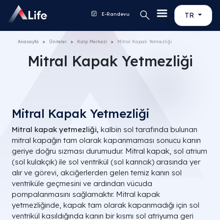
E-Randevu
TR
Anasayfa
Üniteler
Kalp Merkezi
Mitral Kapak Yetmezliği
Mitral Kapak Yetmezliği
Mitral Kapak Yetmezliği
Mitral kapak yetmezliği,
kalbin sol tarafında bulunan
mitral kapağın tam olarak kapanmaması sonucu kanın
geriye doğru sızması durumudur. Mitral kapak, sol atrium
(sol kulakçık) ile sol ventrikül (sol karıncık) arasında yer
alır ve görevi, akciğerlerden gelen temiz kanın sol
ventriküle geçmesini ve ardından vücuda
pompalanmasını sağlamaktır. Mitral kapak
yetmezliğinde, kapak tam olarak kapanmadığı için sol
ventrikül kasıldığında kanın bir kısmı sol atriyuma geri