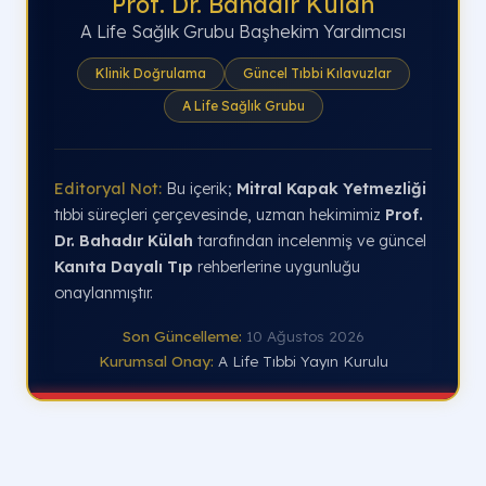
Prof. Dr. Bahadır Külah
A Life Sağlık Grubu Başhekim Yardımcısı
Klinik Doğrulama
Güncel Tıbbi Kılavuzlar
A Life Sağlık Grubu
Editoryal Not:
Bu içerik;
Mitral Kapak Yetmezliği
tıbbi süreçleri çerçevesinde, uzman hekimimiz
Prof.
Dr. Bahadır Külah
tarafından incelenmiş ve güncel
Kanıta Dayalı Tıp
rehberlerine uygunluğu
onaylanmıştır.
Son Güncelleme:
10 Ağustos 2026
Kurumsal Onay:
A Life Tıbbi Yayın Kurulu