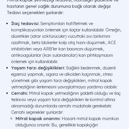
hastanın genel sağlık durumuna bağlı olarak değişir.
Tedavi seçenekleri şunlardır:
İlaç tedavisi:
Semptomları hafifletmek ve
komplikasyonları önlemek için ilaçlar kullanılabilir. Örneğin,
diüretikler (idrar söktürücüler) vücuttaki sıvı birikimini
azaltmak, beta blokerler kalp atış hızını düşürmek, ACE
inhibitörleri veya ARB'ler kan basıncını düşürmek,
antikoagülanlar (kan sulandırıcılar) kan pıhtılaşmasını
önlemek için kullanılabilir.
Yaşam tarzı değişiklikleri:
Sağlıklı beslenmek, düzenli
egzersiz yapmak, sigara ve alkolden kaçınmak, stresi
yönetmek gibi yaşam tarzı değişiklikleri, mitral kapak
yetmezliğinin ilerlemesini yavaşlatmaya yardımcı olabilir.
Cerrahi:
Mitral kapak yetmezliğinin şiddetli olduğu ve ilaç
tedavisi veya yaşam tarzı değişiklikleri ile kontrol altına
alınamadığı durumlarda cerrahi müdahale gerekebilir.
Cerrahi seçenekler şunlardır:
Mitral kapak onarımı:
Hasarlı mitral kapak mümkün
olduğunca onarılır. Bu, genellikle kapakçığın