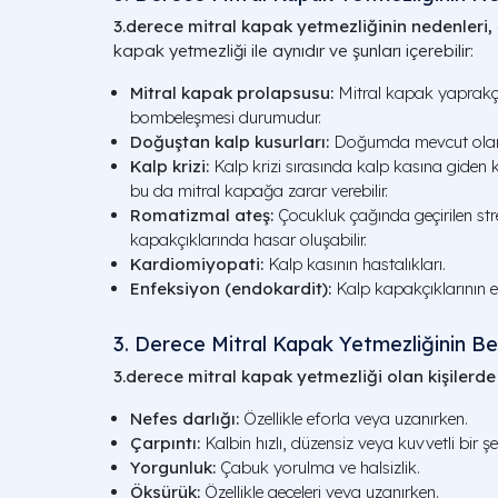
3.derece mitral kapak yetmezliğinin nedenleri,
kapak yetmezliği ile aynıdır ve şunları içerebilir:
Mitral kapak prolapsusu:
Mitral kapak yaprakçı
bombeleşmesi durumudur.
Doğuştan kalp kusurları:
Doğumda mevcut olan k
Kalp krizi:
Kalp krizi sırasında kalp kasına giden k
bu da mitral kapağa zarar verebilir.
Romatizmal ateş:
Çocukluk çağında geçirilen st
kapakçıklarında hasar oluşabilir.
Kardiomiyopati:
Kalp kasının hastalıkları.
Enfeksiyon (endokardit):
Kalp kapakçıklarının e
3. Derece Mitral Kapak Yetmezliğinin Beli
3.derece mitral kapak yetmezliği olan kişilerde a
Nefes darlığı:
Özellikle eforla veya uzanırken.
Çarpıntı:
Kalbin hızlı, düzensiz veya kuvvetli bir şe
Yorgunluk:
Çabuk yorulma ve halsizlik.
Öksürük:
Özellikle geceleri veya uzanırken.