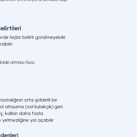
lirtileri
rde hiçbir belirti görülmeyebilir.
abilir:
kilde atması hissi.
astalığının orta-şiddetli bir
ol atriyuma (sol kulakçık) geri
çış, kalbin daha fazla
etmezliğine yol açabilir.
denleri