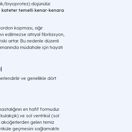
k/biyoprotez) düşünülür.
a
kateter temelli kenar-kenara
 kordon kopması, ağır
vi edilmezse atriyal fibrilasyon,
iski artar. Bu nedenle düzenli
zamanında müdahale için hayati
i
lendirilir ve genellikle dört
astalığının en hafif formudur.
kulakçık) ve sol ventrikül (sol
, akciğerlerden gelen temiz
riküle geçmesini sağlamaktır.