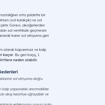
astalığının orta şiddette bir
trium (sol kulakçık) ve sol
çıktır. Görevi, akciğerlerden
ndan sol ventriküle geçmesini
anarak kanın sol atriyuma geri
m olarak kapanmaz ve kalp
ri kaçar
. Bu geri kaçış, 1.
lirtilere neden olabilir
.
Nedenleri
klarının sol atriyuma doğru
alp yapısındaki anormallikler.
an akışı kesintiye uğrayabilir ve
reptokok enfeksiyonu sonucu kalp