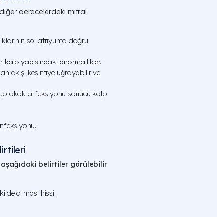
diğer derecelerdeki mitral
klarının sol atriyuma doğru
alp yapısındaki anormallikler.
an akışı kesintiye uğrayabilir ve
reptokok enfeksiyonu sonucu kalp
nfeksiyonu.
rtileri
şağıdaki belirtiler görülebilir:
kilde atması hissi.