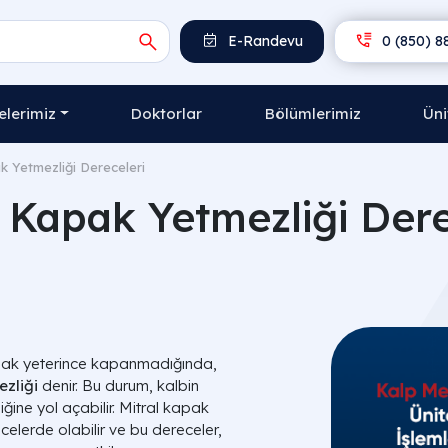
E-Randevu
0 (850) 8
lerimiz
Doktorlar
Bölümlerimiz
Üni
k Yetmezliği Dereceleri
l Kapak Yetmezliği Dere
kapak yeterince kapanmadığında,
zliği
denir. Bu durum, kalbin
ine yol açabilir. Mitral kapak
celerde olabilir ve bu dereceler,