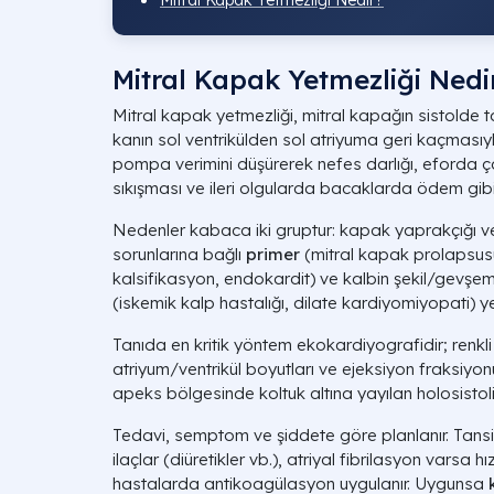
Mitral Kapak Yetmezliği Nedir?
Mitral Kapak Yetmezliği Nedi
Mitral kapak yetmezliği, mitral kapağın sistol
kanın sol ventrikülden sol atriyuma geri kaçmasıyl
pompa verimini düşürerek nefes darlığı, eforda ç
sıkışması ve ileri olgularda bacaklarda ödem gibi
Nedenler kabaca iki gruptur: kapak yaprakçığı ve
sorunlarına bağlı
primer
(mitral kapak prolapsusu
kalsifikasyon, endokardit) ve kalbin şekil/gevş
(iskemik kalp hastalığı, dilate kardiyomiyopati) y
Tanıda en kritik yöntem ekokardiyografidir; renkli
atriyum/ventrikül boyutları ve ejeksiyon fraksiyo
apeks bölgesinde koltuk altına yayılan holosistoli
Tedavi, semptom ve şiddete göre planlanır. Tansi
ilaçlar (diüretikler vb.), atriyal fibrilasyon varsa h
hastalarda antikoagülasyon uygulanır. Uygunsa