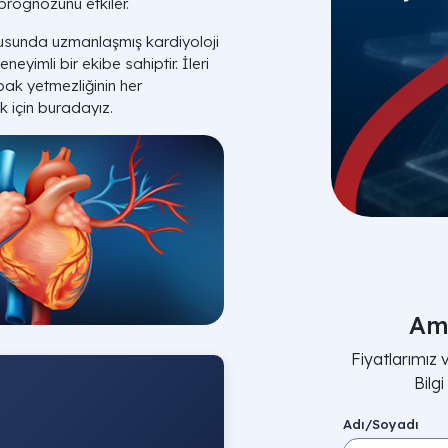
prognozunu etkiler.
nusunda uzmanlaşmış kardiyoloji
yimli bir ekibe sahiptir. İleri
pak yetmezliğinin her
k için buradayız.
Am
Fiyatlarımız
Bilg
Adı/Soyadı