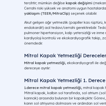
tercihtir; mümkün değilse
kapak değişimi
(mekani
Cerrahi riski yüksek ve anatomi uygun hastalard
yaklaşım (TEER/MitraClip)
seçenek olabilir.
Akut gelişen ağır yetmezlik (papiller kas rüptürü,
endokardit) acil tedavi/cerrahi gerektirebilir. Teda
pulmoner hipertansiyon, kalp yetersizliği ve inme r
kardiyoloji kontrolü ve ekokardiyografik takip, 
önemdedir.
Mitral Kapak Yetmezliği Dereceler
Mitral kapak yetmezliği,
ekokardiyografi ile değer
dereceye ayrılır:
Mitral Kapak Yetmezliği 1. Derece
1.derece mitral kapak yetmezliği,
mitral kapak h
Mitral kapak, kalbin sol tarafında, sol atrium (sol 
karıncık) arasında bulunan bir kapakçıktır. Görevi
kanın sol atriyuma dolmasını ve ardından sol vent