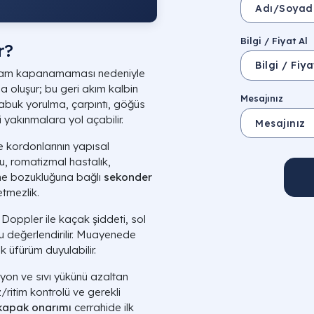
Bilgi / Fiyat Al
r?
de tam kapanamaması nedeniyle
a oluşur; bu geri akım kalbin
Mesajınız
abuk yorulma, çarpıntı, göğüs
 yakınmalara yol açabilir.
 kordonlarının yapısal
, romatizmal hastalık,
eme bozukluğuna bağlı
sekonder
etmezlik.
 Doppler ile kaçak şiddeti, sol
nu değerlendirilir. Muayenede
k üfürüm duyulabilir.
yon ve sıvı yükünü azaltan
ız/ritim kontrolü ve gerekli
kapak onarımı
cerrahide ilk