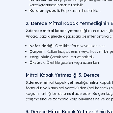
kapakçıklarında hasar oluşabilir.
Kardiomiyopati:
Kalp kasının hastalıkları.
2. Derece Mitral Kapak Yetmezliğinin Be
2.derece mitral kapak yetmezliği
olan bazı kişile
Ancak, bazı kişilerde aşağıdaki belirtiler ortaya çık
Nefes darlığı:
Özellikle eforla veya uzanırken.
Çarpıntı:
Kalbin hızlı, düzensiz veya kuvvetli bir şe
Yorgunluk:
Çabuk yorulma ve halsizlik.
Öksürük:
Özellikle geceleri veya uzanırken.
Mitral Kapak Yetmezliği 3. Derece
3.derece mitral kapak yetmezliği,
mitral kapak h
formudur ve kanın sol ventrikülden (sol karıncık) s
kaçışının arttığı bir durumu ifade eder. Bu geri ka
çalışmasına ve zamanla kalp büyümesine ve kalp y
3. Derece Mitral Kapak Yetmezliğinin Ne