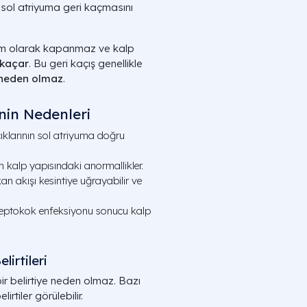
sol atriyuma geri kaçmasını
m olarak kapanmaz ve kalp
 kaçar
. Bu geri kaçış genellikle
e neden olmaz
.
nin Nedenleri
klarının sol atriyuma doğru
alp yapısındaki anormallikler.
an akışı kesintiye uğrayabilir ve
reptokok enfeksiyonu sonucu kalp
irtileri
ir belirtiye neden olmaz. Bazı
irtiler görülebilir.