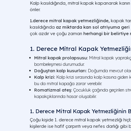
Kalp kasıldığında, mitral kapak kapanarak kanın 
önler.
1.derece mitral kapak yetmezliğinde,
kapak ta
kasıldığında
az miktarda kan sol atriyuma geri
çok azdır ve çoğu zaman
herhangi bir belirtiy
1. Derece Mitral Kapak Yetmezliği
Mitral kapak prolapsusu:
Mitral kapak yaprakçı
bombeleşmesi durumudur.
Doğuştan kalp kusurları:
Doğumda mevcut olan k
Kalp krizi:
Kalp krizi sırasında kalp kasına giden k
bu da mitral kapağa zarar verebilir.
Romatizmal ateş:
Çocukluk çağında geçirilen st
kapakçıklarında hasar oluşabilir.
1. Derece Mitral Kapak Yetmezliğinin Bel
Çoğu kişide 1. derece mitral kapak yetmezliği hiçb
kişilerde ise hafif çarpıntı veya nefes darlığı gibi bel