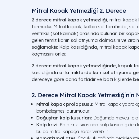
Mitral Kapak Yetmezliği 2. Derece
2.derece mitral kapak yetmezliği,
mitral kapak h
formudur. Mitral kapak, kalbin sol tarafında, sol a
ventrikül (sol karıncık) arasında bulunan bir kapak
gelen temiz kanın sol atriyuma dolmasını ve ardı
sağlamaktır. Kalp kasıldığında, mitral kapak kap
kaçmasını önler.
2.derece mitral kapak yetmezliğinde,
kapak ta
kasıldığında
orta miktarda kan sol atriyuma ge
dereceye göre daha fazladır ve bazı kişilerde
be
2. Derece Mitral Kapak Yetmezliğinin 
Mitral kapak prolapsusu:
Mitral kapak yaprakçı
bombeleşmesi durumudur.
Doğuştan kalp kusurları:
Doğumda mevcut olan k
Kalp krizi:
Kalp krizi sırasında kalp kasına giden k
bu da mitral kapağa zarar verebilir.
Romatizmal ateş:
Çocukluk çağında geçirilen st