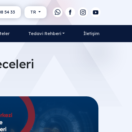
88 54 33
TR
teler
Tedavi Rehberi
İletişim
celeri