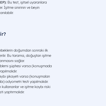
EP):
Bu test, işitsel uyaranlara
r. İşitme sinirinin ve beyin
nılabilir.
ir?
beklerin doğumdan sonraki ilk
rilir. Bu tarama, doğuştan işitme
lanmasını sağlar.
oblemi şüphesi varsa (konuşmada
apılmalıdır.
kaybı şikayeti varsa (konuşmaları
i) odyometri testi yapılmalıdır.
ı kullananlar ve işitme kaybı riski
ti yaptırmalıdır.