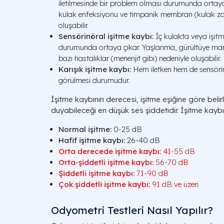
iletilmesinde bir problem olması durumunda ortaya çı
kulak enfeksiyonu ve timpanik membran (kulak zarı
oluşabilir.
Sensörinöral işitme kaybı:
İç kulakta veya işitm
durumunda ortaya çıkar. Yaşlanma, gürültüye maru
bazı hastalıklar (menenjit gibi) nedeniyle oluşabilir.
Karışık işitme kaybı:
Hem iletken hem de sensörin
görülmesi durumudur.
İşitme kaybının derecesi, işitme eşiğine göre belirlen
duyabileceği en düşük ses şiddetidir. İşitme kaybı 
Normal işitme:
0-25 dB
Hafif işitme kaybı:
26-40 dB
Orta derecede işitme kaybı:
41-55 dB
Orta-şiddetli işitme kaybı:
56-70 dB
Şiddetli işitme kaybı:
71-90 dB
Çok şiddetli işitme kaybı:
91 dB ve üzeri
Odyometri Testleri Nasıl Yapılır?