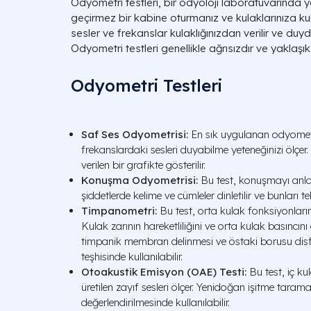
Odyometri testleri, bir odyoloji laboratuvarında yap
geçirmez bir kabine oturmanız ve kulaklarınıza kula
sesler ve frekanslar kulaklığınızdan verilir ve duyd
Odyometri testleri genellikle ağrısızdır ve yaklaşı
Odyometri Testleri
Saf Ses Odyometrisi:
En sık uygulanan odyometri 
frekanslardaki sesleri duyabilme yeteneğinizi ölçer
verilen bir grafikte gösterilir.
Konuşma Odyometrisi:
Bu test, konuşmayı anlam
şiddetlerde kelime ve cümleler dinletilir ve bunları te
Timpanometri:
Bu test, orta kulak fonksiyonlarını
Kulak zarının hareketliliğini ve orta kulak basıncını
timpanik membran delinmesi ve östaki borusu dis
teşhisinde kullanılabilir.
Otoakustik Emisyon (OAE) Testi:
Bu test, iç ku
üretilen zayıf sesleri ölçer. Yenidoğan işitme tarama
değerlendirilmesinde kullanılabilir.