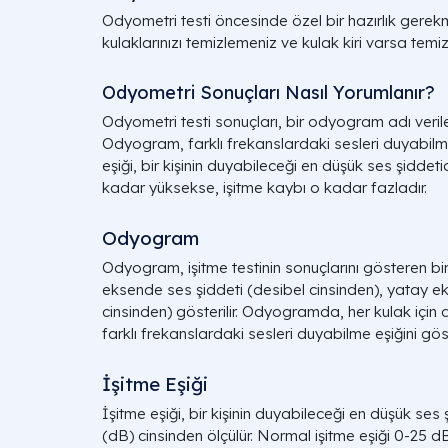
Odyometri testi öncesinde özel bir hazırlık gere
kulaklarınızı temizlemeniz ve kulak kiri varsa temizl
Odyometri Sonuçları Nasıl Yorumlanır?
Odyometri testi sonuçları, bir odyogram adı verilen
Odyogram, farklı frekanslardaki sesleri duyabilme
eşiği, bir kişinin duyabileceği en düşük ses şiddet
kadar yüksekse, işitme kaybı o kadar fazladır.
Odyogram
Odyogram, işitme testinin sonuçlarını gösteren bir 
eksende ses şiddeti (desibel cinsinden), yatay ek
cinsinden) gösterilir. Odyogramda, her kulak için ayrı 
farklı frekanslardaki sesleri duyabilme eşiğini göst
İşitme Eşiği
İşitme eşiği, bir kişinin duyabileceği en düşük ses ş
(dB) cinsinden ölçülür. Normal işitme eşiği 0-25 d