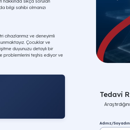
ri hakkında sıkça sorulan
da bilgi sahibi olmanızı
ri cihazlarımız ve deneyimli
 sunmaktayız. Çocuklar ve
e işitme duyunuzu detaylı bir
me problemlerini teşhis ediyor ve
Tedavi R
Araştırdığı
Adınız/Soyadın