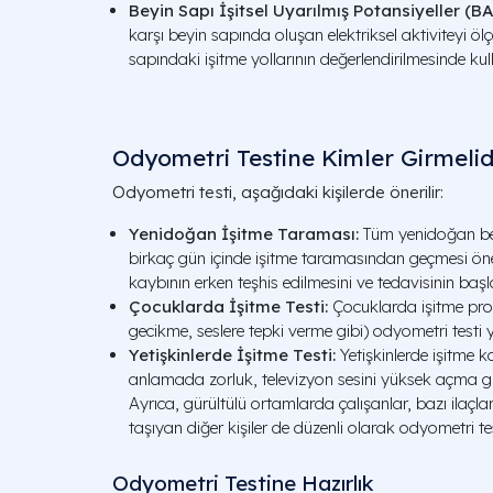
Beyin Sapı İşitsel Uyarılmış Potansiyeller (BA
karşı beyin sapında oluşan elektriksel aktiviteyi ölçe
sapındaki işitme yollarının değerlendirilmesinde kulla
Odyometri Testine Kimler Girmelid
Odyometri testi, aşağıdaki kişilerde önerilir:
Yenidoğan İşitme Taraması:
Tüm yenidoğan be
birkaç gün içinde işitme taramasından geçmesi öne
kaybının erken teşhis edilmesini ve tedavisinin baş
Çocuklarda İşitme Testi:
Çocuklarda işitme pr
gecikme, seslere tepki verme gibi) odyometri testi y
Yetişkinlerde İşitme Testi:
Yetişkinlerde işitme 
anlamada zorluk, televizyon sesini yüksek açma gib
Ayrıca, gürültülü ortamlarda çalışanlar, bazı ilaçlar
taşıyan diğer kişiler de düzenli olarak odyometri tes
Odyometri Testine Hazırlık