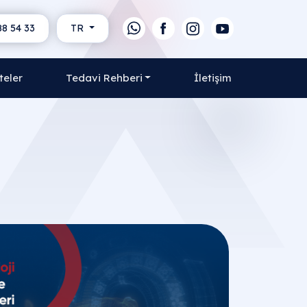
88 54 33
TR
teler
Tedavi Rehberi
İletişim