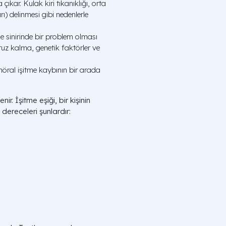
kar. Kulak kiri tıkanıklığı, orta
) delinmesi gibi nedenlerle
e sinirinde bir problem olması
z kalma, genetik faktörler ve
öral işitme kaybının bir arada
ir. İşitme eşiği, bir kişinin
dereceleri şunlardır: