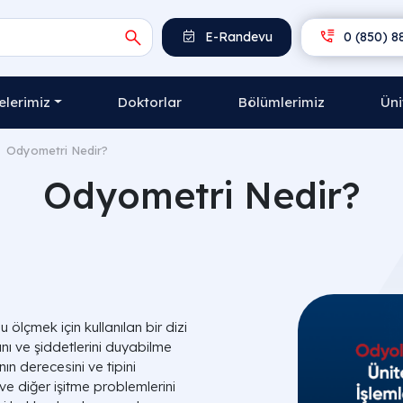
E-Randevu
0 (850) 8
lerimiz
Doktorlar
Bölümlerimiz
Üni
Odyometri Nedir?
Odyometri Nedir?
ölçmek için kullanılan bir dizi
rını ve şiddetlerini duyabilme
ın derecesini ve tipini
 ve diğer işitme problemlerini