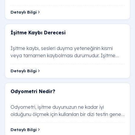
testidir. Kulak Burun Boğaz (KBB) uzmanlarını…
Detaylı Bilgi
İşitme Kaybı Derecesi
İşitme kaybı, sesleri duyma yeteneğinin kısmi
veya tamamen kaybolması durumudur. İşitme
kaybı, doğuştan olabileceği gibi, yaşlanma,
genetik …
Detaylı Bilgi
Odyometri Nedir?
Odyometri, işitme duyunuzun ne kadar iyi
olduğunu ölçmek için kullanılan bir dizi testin genel
adıdır. Bu testler, farklı ses frekanslarını …
Detaylı Bilgi