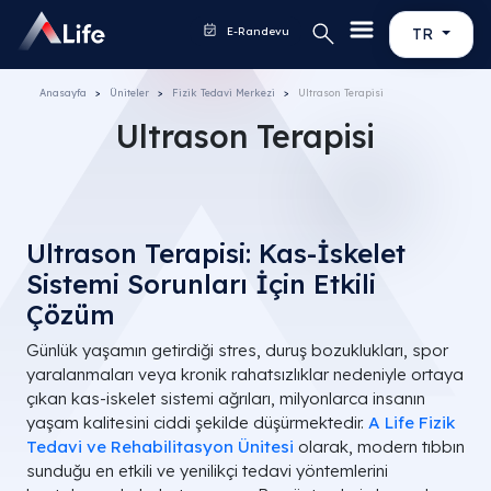
E-Randevu
TR
Anasayfa
Üniteler
Fizik Tedavi Merkezi
Ultrason Terapisi
Ultrason Terapisi
Ultrason Terapisi: Kas-İskelet
Sistemi Sorunları İçin Etkili
Çözüm
Günlük yaşamın getirdiği stres, duruş bozuklukları, spor
yaralanmaları veya kronik rahatsızlıklar nedeniyle ortaya
çıkan kas-iskelet sistemi ağrıları, milyonlarca insanın
yaşam kalitesini ciddi şekilde düşürmektedir.
A Life Fizik
Tedavi ve Rehabilitasyon Ünitesi
olarak, modern tıbbın
sunduğu en etkili ve yenilikçi tedavi yöntemlerini