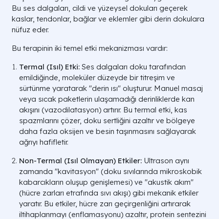
Bu ses dalgaları, cildi ve yüzeysel dokuları geçerek
kaslar, tendonlar, bağlar ve eklemler gibi derin dokulara
nüfuz eder.
Bu terapinin iki temel etki mekanizması vardır:
Termal (Isıl) Etki:
Ses dalgaları doku tarafından
emildiğinde, moleküler düzeyde bir titreşim ve
sürtünme yaratarak "derin ısı" oluşturur. Manuel masaj
veya sıcak paketlerin ulaşamadığı derinliklerde kan
akışını (vazodilatasyon) artırır. Bu termal etki, kas
spazmlarını çözer, doku sertliğini azaltır ve bölgeye
daha fazla oksijen ve besin taşınmasını sağlayarak
ağrıyı hafifletir.
Non-Termal (Isıl Olmayan) Etkiler:
Ultrason aynı
zamanda "kavitasyon" (doku sıvılarında mikroskobik
kabarcıkların oluşup genişlemesi) ve "akustik akım"
(hücre zarları etrafında sıvı akışı) gibi mekanik etkiler
yaratır. Bu etkiler, hücre zarı geçirgenliğini artırarak
iltihaplanmayı (enflamasyonu) azaltır, protein sentezini