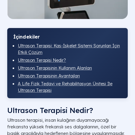
İçindekiler
Ultrason Terapisi: Kas-İskelet Sistemi Sorunları İçin
Etkili Çözüm
Ultrason Terapisi Nedir?
Ultrason Terapisinin Kullanım Alanları
Ultrason Terapisinin Avantajları
A Life Fizik Tedavi ve Rehabilitasyon Ünitesi İle
Ultrason Terapisi
Ultrason Terapisi Nedir?
Ultrason terapisi, insan kulağının duyamayacağı
frekansta yüksek frekanslı ses dalgalarının, özel bir
başlık aracılığıyla hedeflenen bölgesine uygulanmasıdır.