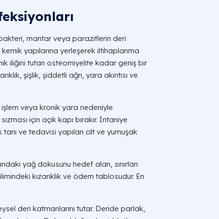
eksiyonları
 bakteri, mantar veya parazitlerin deri
 kemik yapılarına yerleşerek iltihaplanma
ik iliğini tutan osteomiyelite kadar geniş bir
klık, şişlik, şiddetli ağrı, yara akıntısı ve
hi işlem veya kronik yara nedeniyle
zması için açık kapı bırakır. İntaniye
ık tanı ve tedavisi yapılan cilt ve yumuşak
ındaki yağ dokusunu hedef alan, sınırları
ilimindeki kızarıklık ve ödem tablosudur. En
ysel deri katmanlarını tutar. Deride parlak,