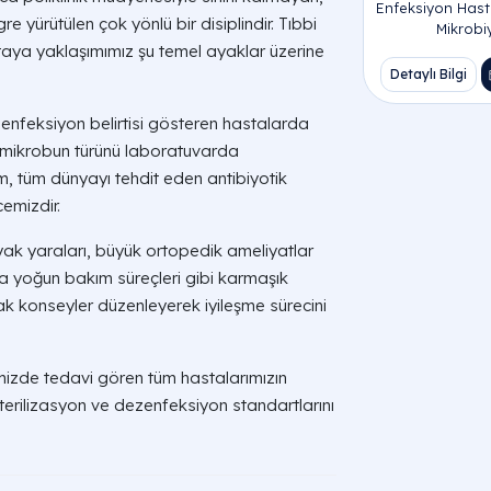
Enfeksiyon Hastal
re yürütülen çok yönlü bir disiplindir. Tıbbi
Mikrobiy
astaya yaklaşımımız şu temel ayaklar üzerine
Detaylı Bilgi
Pursakla
enfeksiyon belirtisi gösteren hastalarda
, mikrobun türünü laboratuvarda
m, tüm dünyayı tehdit eden antibiyotik
emizdir.
ak yaraları, büyük ortopedik ameliyatlar
ya yoğun bakım süreçleri gibi karmaşık
rtak konseyler düzenleyerek iyileşme sürecini
izde tedavi gören tüm hastalarımızın
sterilizasyon ve dezenfeksiyon standartlarını