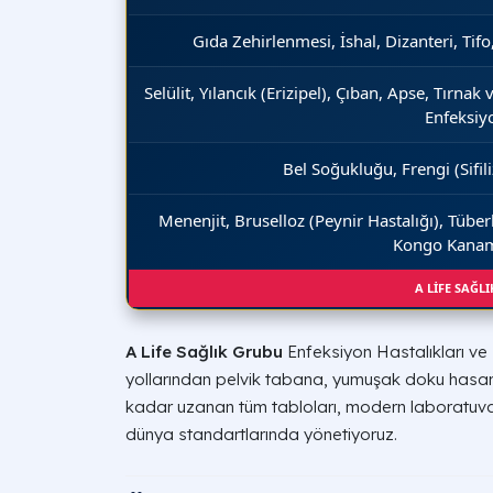
Gıda Zehirlenmesi, İshal, Dizanteri, Tifo, 
Selülit, Yılancık (Erizipel), Çıban, Apse, Tırnak
Enfeksiy
Bel Soğukluğu, Frengi (Sifil
Menenjit, Bruselloz (Peynir Hastalığı), Tüber
Kongo Kanama
A LİFE SAĞL
A Life Sağlık Grubu
Enfeksiyon Hastalıkları ve K
yollarından pelvik tabana, yumuşak doku hasarl
kadar uzanan tüm tabloları, modern laboratuva
dünya standartlarında yönetiyoruz.