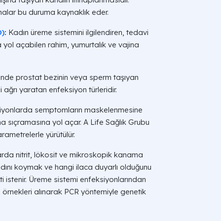
malar bu duruma kaynaklık eder.
D)
:
Kadın üreme sistemini ilgilendiren, tedavi
a yol açabilen rahim, yumurtalık ve vajina
nde prostat bezinin veya sperm taşıyan
 ağrı yaratan enfeksiyon türleridir.
ksiyonlarda semptomların maskelenmesine
a sıçramasına yol açar. A Life Sağlık Grubu
rametrelerle yürütülür.
rarda nitrit, lökosit ve mikroskopik kanama
 adını koymak ve hangi ilaca duyarlı olduğunu
ti istenir. Üreme sistemi enfeksiyonlarından
tü örnekleri alınarak PCR yöntemiyle genetik