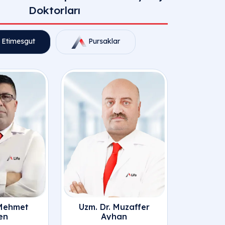
Doktorları
Etimesgut
Pursaklar
t Enfeksiyon Hastalıkları | Klinik
 Mehmet
Uzm. Dr. Muzaffer
en
Ayhan