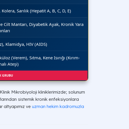
Kolera, Sarılık (Hepatit A, B, C, D, E)
 ve Cilt Mantarı, Diyabetik Ayak, Kronik Yara
onları
iz), Klamidya, HIV (AIDS)
küloz (Verem), Sıtma, Kene Isırığı (Kırım-
lı Ateşi)
IK GRUBU
linik Mikrobiyoloji kliniklerimizde; solunum
arından sistemik kronik enfeksiyonlara
r altyapımız ve
uzman hekim kadromuzla