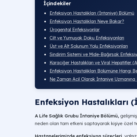
İçindekiler
Enfeksiyon Hastalıkları (İntaniye) Bölümü
Enfeksiyon Hastalıkları Neye Bakar?
Ürogenital Enfeksiyonlar
Cilt ve Yumuşak Doku Enfeksiyonları
Üst ve Alt Solunum Yolu Enfeksiyonları
Sindirim Sistemi ve Mide-Bağırsak Enfeksiy
Karaciğer Hastalıkları ve Viral Hepatitler (A
Enfeksiyon Hastalıkları Bölümüne Hangi Belir
Ne Zaman Acil Olarak İntaniye Uzmanına 
Enfeksiyon Hastalıkları 
A Life Sağlık Grubu İntaniye Bölümü,
gelişmiş
neden olan tam etkeni saptayarak kişiye özel te
Hastanelerimizde enfeksiyon süreçleri,
yalnız