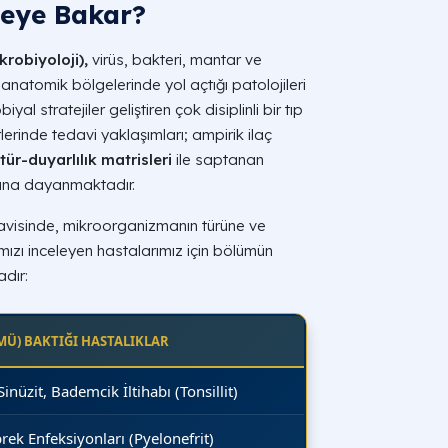
Neye Bakar?
krobiyoloji),
virüs, bakteri, mantar ve
anatomik bölgelerinde yol açtığı patolojileri
al stratejiler geliştiren çok disiplinli bir tıp
lerinde tedavi yaklaşımları; ampirik ilaç
tür-duyarlılık matrisleri
ile saptanan
rına dayanmaktadır.
edavisinde, mikroorganizmanın türüne ve
amızı inceleyen hastalarımız için bölümün
adır:
MÜ) BAKTIĞI HASTALIKLAR
Sinüzit, Bademcik İltihabı (Tonsillit)
brek Enfeksiyonları (Pyelonefrit)