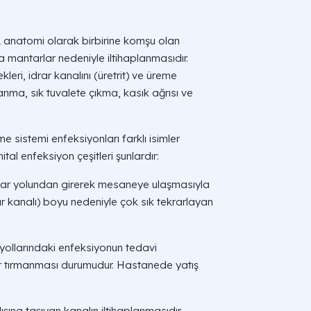
,
anatomi olarak birbirine komşu olan
a mantarlar nedeniyle iltihaplanmasıdır.
leri, idrar kanalını (üretrit) ve üreme
yanma, sık tuvalete çıkma, kasık ağrısı ve
 sistemi enfeksiyonları farklı isimler
ital enfeksiyon çeşitleri şunlardır:
drar yolundan girerek mesaneye ulaşmasıyla
ar kanalı) boyu nedeniyle çok sık tekrarlayan
 yollarındaki enfeksiyonun tedavi
r tırmanması durumudur. Hastanede yatış
ışına taşıyan kanalın iltihaplanmasıdır.