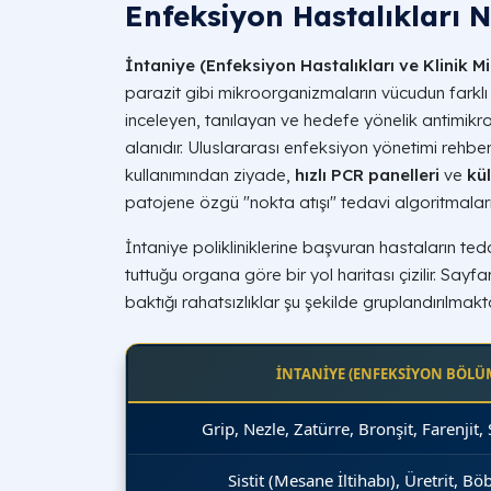
Enfeksiyon Hastalıkları 
İntaniye (Enfeksiyon Hastalıkları ve Klinik Mi
parazit gibi mikroorganizmaların vücudun farklı 
inceleyen, tanılayan ve hedefe yönelik antimikrobiy
alanıdır. Uluslararası enfeksiyon yönetimi rehber
kullanımından ziyade,
hızlı PCR panelleri
ve
kül
patojene özgü
"nokta atışı"
tedavi algoritmala
İntaniye polikliniklerine başvuran hastaların t
tuttuğu organa göre bir yol haritası çizilir. Sayf
baktığı rahatsızlıklar şu şekilde gruplandırılmakt
İNTANİYE (ENFEKSİYON BÖLÜ
Grip, Nezle, Zatürre, Bronşit, Farenjit, 
Sistit (Mesane İltihabı), Üretrit, Bö