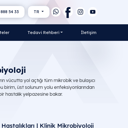
 888 54 33
TR
teler
Tedavi Rehberi
İletişim
iyoloji
rın vücutta yol açtığı tüm mikrobik ve bulaşıcı
n bu birim, üst solunum yolu enfeksiyonlarından
bir hastalık yelpazesine bakar.
Hastalıkları | Klinik Mikrobiyoloji