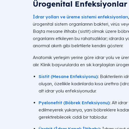
Ürogenital Enfeksiyonlar
İdrar yolları ve üreme sistemi enfeksiyonları
ürogenital sistem organlarının bakteri, virüs vey
Başta mesane iltihabı (sistit) olmak üzere böbrek
organlarını etkileyen bu rahatsızlıklar; idrarda 
anormal akıntı gibi belirtilerle kendini gösterir.
Anatomik yerleşim yerine göre idrar yolu ve üreme
alır. Klinik başvurularda en sık karşılaşılan ürogen
Sistit (Mesane Enfeksiyonu)
:
Bakterilerin i
oluşan, özellikle kadınlarda kısa ürethra (idr
alt idrar yolu enfeksiyonudur.
Pyelonefrit (Böbrek Enfeksiyonu)
:
Alt idrar
edilmeyerek yukarıya, yani böbreklere kada
gerektirebilecek ciddi bir tablodur.
Üretrit (İdrar Kanalı İltihabı)
:
İdrarı vücut d