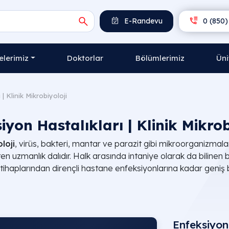
E-Randevu
0 (850)
lerimiz
Doktorlar
Bölümlerimiz
Üni
| Klinik Mikrobiyoloji
iyon Hastalıkları | Klinik Mikrob
loji
, virüs, bakteri, mantar ve parazit gibi mikroorganizmala
rüten uzmanlık dalıdır. Halk arasında intaniye olarak da biline
 iltihaplarından dirençli hastane enfeksiyonlarına kadar geniş 
Enfeksiyon 