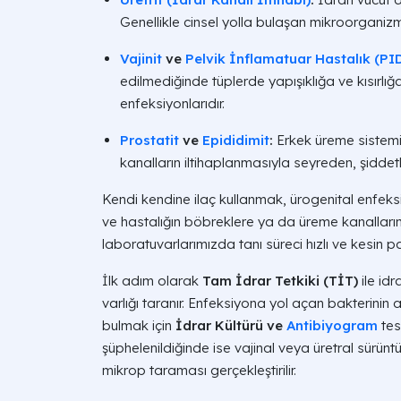
Genellikle cinsel yolla bulaşan mikroorganiz
Vajinit
ve
Pelvik İnflamatuar Hastalık (PI
edilmediğinde tüplerde yapışıklığa ve kısırlığ
enfeksiyonlarıdır.
Prostatit
ve
Epididimit
:
Erkek üreme sistemi
kanalların iltihaplanmasıyla seyreden, şiddetli
Kendi kendine ilaç kullanmak, ürogenital enfe
ve hastalığın böbreklere ya da üreme kanalların
laboratuvarlarımızda tanı süreci hızlı ve kesin pa
İlk adım olarak
Tam İdrar Tetkiki (TİT)
ile id
varlığı taranır. Enfeksiyona yol açan bakterinin
bulmak için
İdrar Kültürü ve
Antibiyogram
tes
şüphelenildiğinde ise vajinal veya üretral sürün
mikrop taraması gerçekleştirilir.