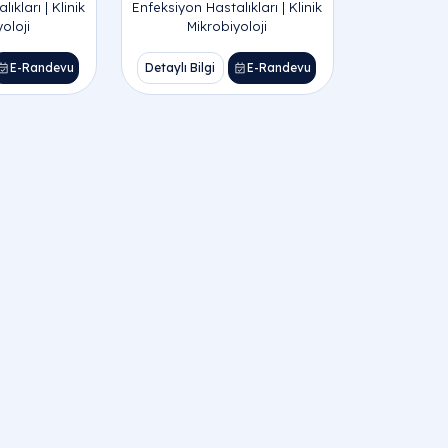
ıkları | Klinik
Enfeksiyon Hastalıkları | Klinik
oloji
Mikrobiyoloji
E-Randevu
Detaylı Bilgi
E-Randevu
r Enfeksiyon Hastalıkları | Klinik