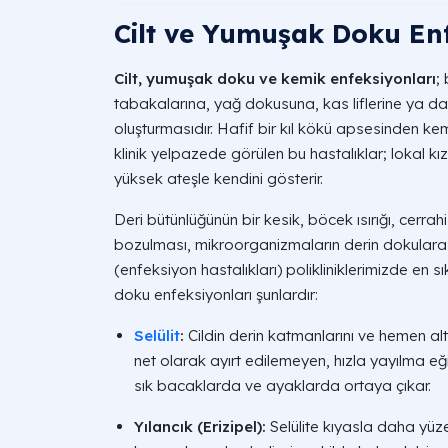
Cilt ve Yumuşak Doku Enf
Cilt, yumuşak doku ve kemik enfeksiyonları
;
tabakalarına, yağ dokusuna, kas liflerine ya da
oluşturmasıdır. Hafif bir kıl kökü apsesinden kem
klinik yelpazede görülen bu hastalıklar; lokal kızarı
yüksek ateşle kendini gösterir.
Deri bütünlüğünün bir kesik, böcek ısırığı, cerra
bozulması, mikroorganizmaların derin dokulara sı
(enfeksiyon hastalıkları) polikliniklerimizde en s
doku enfeksiyonları şunlardır:
Selülit
:
Cildin derin katmanlarını ve hemen alt
net olarak ayırt edilemeyen, hızla yayılma eğ
sık bacaklarda ve ayaklarda ortaya çıkar.
Yılancık (Erizipel):
Selülite kıyasla daha yüze