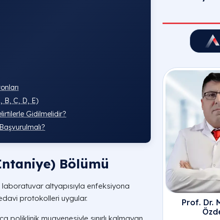
Etimesgu
onları
, B, C, D, E)
tilerle Gidilmelidir?
Başvurulmalı?
(İntaniye) Bölümü
 laboratuvar altyapısıyla enfeksiyona
davi protokolleri uygular.
Prof. Dr.
Özd
ca poliklinik muayenesiyle sınırlı kalmayan,