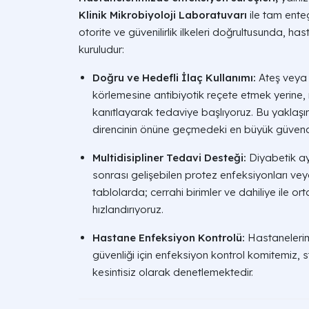
Klinik Mikrobiyoloji Laboratuvarı
ile tam enteg
otorite ve güvenilirlik ilkeleri doğrultusunda, h
kuruludur:
Doğru ve Hedefli İlaç Kullanımı:
Ateş veya 
körlemesine antibiyotik reçete etmek yerine
kanıtlayarak tedaviye başlıyoruz. Bu yaklaşı
direncinin önüne geçmedeki en büyük güvenc
Multidisipliner Tedavi Desteği:
Diyabetik ay
sonrası gelişebilen protez enfeksiyonları ve
tablolarda; cerrahi birimler ve dahiliye ile o
hızlandırıyoruz.
Hastane Enfeksiyon Kontrolü:
Hastanelerim
güvenliği için enfeksiyon kontrol komitemiz, 
kesintisiz olarak denetlemektedir.