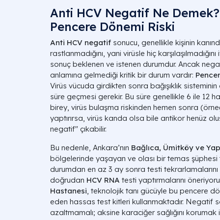
Anti HCV Negatif Ne Demek? 
Pencere Dönemi Riski
Anti HCV negatif
sonucu, genellikle kişinin kanı
rastlanmadığını, yani virüsle hiç karşılaşılmadığını 
sonuç beklenen ve istenen durumdur. Ancak negat
anlamına gelmediği kritik bir durum vardır:
Pencer
Virüs vücuda girdikten sonra bağışıklık sisteminin an
süre geçmesi gerekir. Bu süre genellikle 6 ile 12 ha
birey, virüs bulaşma riskinden hemen sonra (örneğ
yaptırırsa, virüs kanda olsa bile antikor henüz ol
negatif" çıkabilir.
Bu nedenle, Ankara’nın
Bağlıca, Ümitköy ve Yap
bölgelerinde yaşayan ve olası bir temas şüphesi t
durumdan en az 3 ay sonra testi tekrarlamaların
doğrudan
HCV RNA
testi yaptırmalarını öneriyor
Hastanesi
, teknolojik tanı gücüyle bu pencere dö
eden hassas test kitleri kullanmaktadır. Negatif s
azaltmamalı; aksine karaciğer sağlığını korumak 