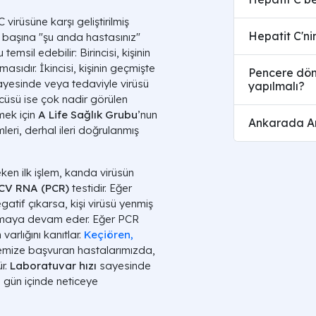
virüsüne karşı geliştirilmiş
Hepatit C'ni
k başına "şu anda hastasınız"
msil edebilir: Birincisi, kişinin
asıdır. İkincisi, kişinin geçmişte
Pencere dön
ayesinde veya tedaviyle virüsü
yapılmalı?
üsü ise çok nadir görülen
rmek için
A Life Sağlık Grubu
’nun
Ankarada Ant
mleri, derhal ileri doğrulanmış
ken ilk işlem, kanda virüsün
CV RNA (PCR)
testidir. Eğer
atif çıkarsa, kişi virüsü yenmiş
lmaya devam eder. Eğer PCR
varlığını kanıtlar.
Keçiören,
mize başvuran hastalarımızda,
ür.
Laboratuvar hızı
sayesinde
ı gün içinde neticeye