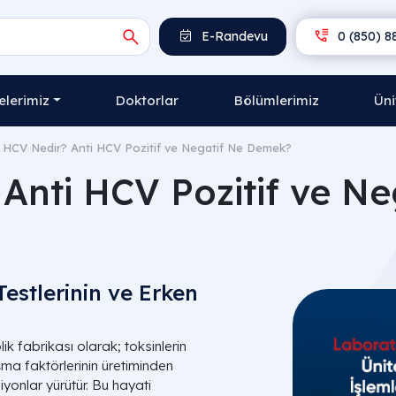
E-Randevu
0 (850) 8
lerimiz
Doktorlar
Bölümlerimiz
Üni
i HCV Nedir? Anti HCV Pozitif ve Negatif Ne Demek?
 Anti HCV Pozitif ve N
Testlerinin ve Erken
k fabrikası olarak; toksinlerin
ma faktörlerinin üretiminden
iyonlar yürütür. Bu hayati