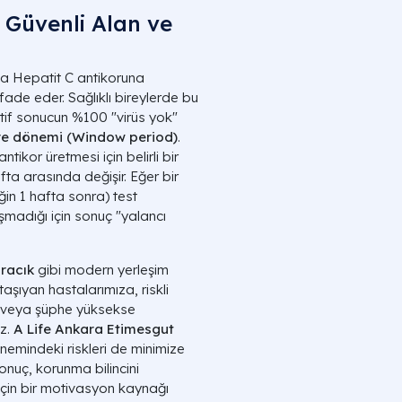
Güvenli Alan ve
nda Hepatit C antikoruna
ifade eder. Sağlıklı bireylerde bu
if sonucun %100 "virüs yok"
e dönemi (Window period)
.
tikor üretmesi için belirli bir
fta arasında değişir. Eğer bir
in 1 hafta sonra) test
uşmadığı için sonuç "yalancı
racık
gibi modern yerleşim
aşıyan hastalarımıza, riskli
ı veya şüphe yüksekse
uz.
A Life Ankara Etimesgut
nemindeki riskleri de minimize
onuç, korunma bilincini
için bir motivasyon kaynağı