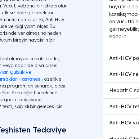
 Vücut, yabancı bir istilacı olan
hayatının he
etkisiz hale getirmek için
karşılaşmadığ
cak unutulmamalıdır ki, Anti HCV
an vücutta a
se verdiği yanıtı ölçer. Bu
gelmeyebilir;
gorisinde yer almasına neden
edebilir.
urum bireyin hayatının bir
Anti-HCV poz
teril olmayan cerrahi aletler,
ri veya nadir de olsa cinsel
klar, Çubuk ve
Anti-HCV ne
ursaklar Hastanesi
,
özellikle
ama programları sunarak, olası
Hepatit C na
lar. Karaciğer hücrelerine
 organın fonksiyonel
V
testi, sağlıklı bir gelecek için
Anti-HCV tes
Anti-HCV yal
Teşhisten Tedaviye
Hepatit C bel