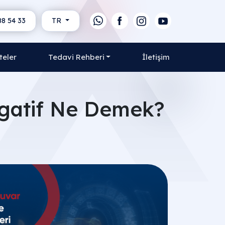
88 54 33
TR
teler
Tedavi Rehberi
İletişim
egatif Ne Demek?