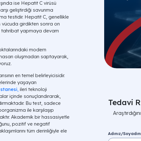
aşında ise Hepatit C virüsü
arşı geliştirdiği savunma
a testidir. Hepatit C, genellikle
üs vücuda girdikten sonra on
rde tahribat yapmaya devam
noktalarındaki modern
r hasarı oluşmadan saptayarak,
yoruz.
sının en temel belirleyicisidir.
lerinde yaşayan
astanesi
,
ileri teknoloji
kalar içinde sonuçlandırarak,
Tedavi R
ldırmaktadır. Bu test, sadece
kroorganizma ile karşılaşıp
Araştırdığı
aktır. Akademik bir hassasiyetle
unu, pozitif ve negatif
klaşımlarını tüm derinliğiyle ele
Adınız/Soyadın