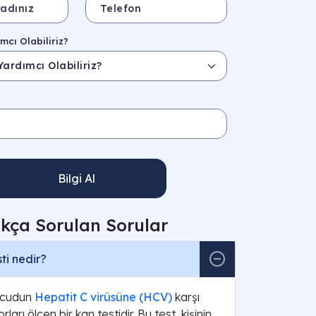
mcı Olabiliriz?
Bilgi Al
ıkça Sorulan Sorular
ti nedir?
ücudun
Hepatit C virüsüne (HCV)
karşı
orları ölçen bir kan testidir. Bu test, kişinin