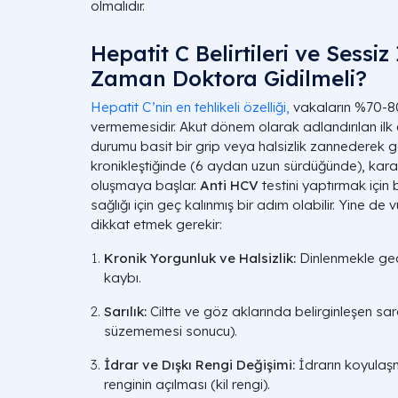
olmalıdır.
Hepatit C Belirtileri ve Sessiz
Zaman Doktora Gidilmeli?
Hepatit C’nin en tehlikeli özelliği,
vakaların %70-80’
vermemesidir. Akut dönem olarak adlandırılan ilk 
durumu basit bir grip veya halsizlik zannederek ge
kronikleştiğinde (6 aydan uzun sürdüğünde), kara
oluşmaya başlar.
Anti HCV
testini yaptırmak için 
sağlığı için geç kalınmış bir adım olabilir. Yine de
dikkat etmek gerekir:
Kronik Yorgunluk ve Halsizlik:
Dinlenmekle geç
kaybı.
Sarılık:
Ciltte ve göz aklarında belirginleşen sar
süzememesi sonucu).
İdrar ve Dışkı Rengi Değişimi:
İdrarın koyulaşm
renginin açılması (kil rengi).