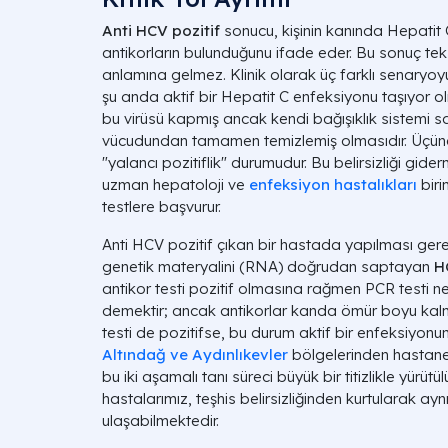
Anti HCV pozitif
sonucu, kişinin kanında Hepatit C 
antikorların bulunduğunu ifade eder. Bu sonuç te
anlamına gelmez. Klinik olarak üç farklı senaryoyu te
şu anda aktif bir Hepatit C enfeksiyonu taşıyor olm
bu virüsü kapmış ancak kendi bağışıklık sistemi s
vücudundan tamamen temizlemiş olmasıdır. Üçünc
"yalancı pozitiflik" durumudur. Bu belirsizliği gide
uzman hepatoloji ve
enfeksiyon hastalıkları
biri
testlere başvurur.
Anti HCV pozitif çıkan bir hastada yapılması gere
genetik materyalini (RNA) doğrudan saptayan
H
antikor testi pozitif olmasına rağmen PCR testi neg
demektir; ancak antikorlar kanda ömür boyu ka
testi de pozitifse, bu durum aktif bir enfeksiyonun 
Altındağ ve Aydınlıkevler
bölgelerinden hastane
bu iki aşamalı tanı süreci büyük bir titizlikle yürütül
hastalarımız, teşhis belirsizliğinden kurtularak ayn
ulaşabilmektedir.