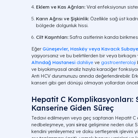
Eklem ve Kas Ağrıları:
Viral enfeksiyonun sistem
Karın Ağrısı ve Şişkinlik:
Özellikle sağ üst kadr
bölgede dolgunluk hissi.
Cilt Kaşıntıları:
Safra asitlerinin kanda birikmesiy
Eğer
Güneşevler, Hasköy veya Kavacık Subaye
yaşıyorsanız ve bu belirtilerden bir veya birkaçını
Altındağ Hastanesi
dahiliye
ve
gastroenteroloji
ve biyokimyasal analiz hızıyla karaciğer fonksiyon
Anti HCV durumunuzu anında değerlendirebilir. Erk
kanseri gibi geri dönüşü olmayan yollardan önceki 
Hepatit C Komplikasyonları: 
Kanserine Giden Süreç
Tedavi edilmeyen veya geç saptanan Hepatit C e
nedbeleşmeye, yani
siroz
gelişimine neden olur. 
kendini yenileyemez ve doku sertleşerek işlevini yi