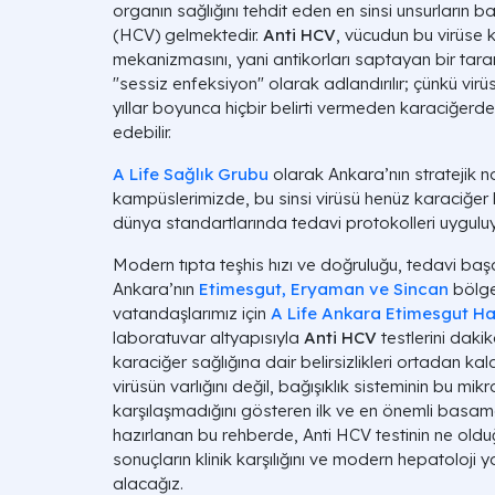
organın sağlığını tehdit eden en sinsi unsurların b
(HCV) gelmektedir.
Anti HCV
, vücudun bu virüse k
mekanizmasını, yani antikorları saptayan bir taram
"sessiz enfeksiyon" olarak adlandırılır; çünkü vir
yıllar boyunca hiçbir belirti vermeden karaciğe
edebilir.
A Life Sağlık Grubu
olarak Ankara’nın stratejik 
kampüslerimizde, bu sinsi virüsü henüz karaciğe
dünya standartlarında tedavi protokolleri uygulu
Modern tıpta teşhis hızı ve doğruluğu, tedavi başarı
Ankara’nın
Etimesgut, Eryaman ve Sincan
bölge
vatandaşlarımız için
A Life Ankara Etimesgut H
laboratuvar altyapısıyla
Anti HCV
testlerini daki
karaciğer sağlığına dair belirsizlikleri ortadan ka
virüsün varlığını değil, bağışıklık sisteminin bu mi
karşılaşmadığını gösteren ilk ve en önemli basam
hazırlanan bu rehberde, Anti HCV testinin ne olduğ
sonuçların klinik karşılığını ve modern hepatoloji ya
alacağız.