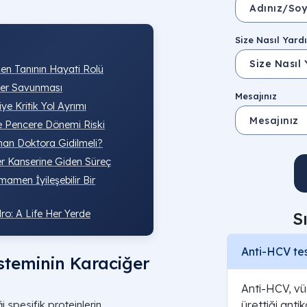
Size Nasıl Yardı
ken Tanının Hayati Rolü
iğer Savunması
Mesajınız
e Kritik Yol Ayrımı
e Pencere Dönemi Riski
aman Doktora Gidilmeli?
er Kanserine Giden Süreç
amen İyileşebilir Bir
ro: A Life Her Yerde
S
Anti-HCV tes
isteminin Karaciğer
Anti-HCV, v
i spesifik proteinlerin
ürettiği antik