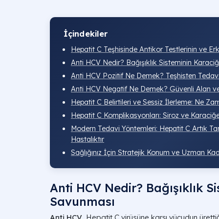
İçindekiler
Hepatit C Teşhisinde Antikor Testlerinin ve Er
Anti HCV Nedir? Bağışıklık Sisteminin Karac
Anti HCV Pozitif Ne Demek? Teşhisten Tedaviy
Anti HCV Negatif Ne Demek? Güvenli Alan v
Hepatit C Belirtileri ve Sessiz İlerleme: Ne Z
Hepatit C Komplikasyonları: Siroz ve Karaciğ
Modern Tedavi Yöntemleri: Hepatit C Artık Tam
Hastalıktır
Sağlığınız İçin Stratejik Konum ve Uzman Kad
Anti HCV Nedir? Bağışıklık S
Savunması
Anti HCV
, Hepatit C virüsüne karşı vücudun ürettiğ