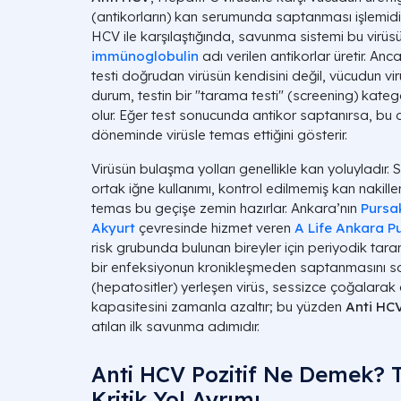
(antikorların) kan serumunda saptanması işlemidir.
HCV ile karşılaştığında, savunma sistemi bu virüsü 
immünoglobulin
adı verilen antikorlar üretir. An
testi doğrudan virüsün kendisini değil, vücudun virü
durum, testin bir "tarama testi" (screening) kate
olur. Eğer test sonucunda antikor saptanırsa, bu d
döneminde virüsle temas ettiğini gösterir.
Virüsün bulaşma yolları genellikle kan yoluyladır. S
ortak iğne kullanımı, kontrol edilmemiş kan nakille
temas bu geçişe zemin hazırlar. Ankara’nın
Pursa
Akyurt
çevresinde hizmet veren
A Life Ankara P
risk grubunda bulunan bireyler için periyodik tar
bir enfeksiyonun kronikleşmeden saptanmasını sağ
(hepatositler) yerleşen virüs, sessizce çoğalarak
kapasitesini zamanla azaltır; bu yüzden
Anti HC
atılan ilk savunma adımıdır.
Anti HCV Pozitif Ne Demek? 
Kritik Yol Ayrımı