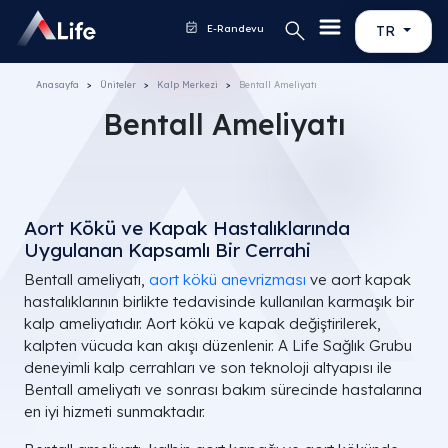
E-Randevu
TR
Anasayfa
Üniteler
Kalp Merkezi
Bentall Ameliyatı
Bentall Ameliyatı
Aort Kökü ve Kapak Hastalıklarında
Uygulanan Kapsamlı Bir Cerrahi
Bentall ameliyatı,
aort kökü anevrizması
ve aort kapak
hastalıklarının birlikte tedavisinde kullanılan karmaşık bir
kalp ameliyatıdır. Aort kökü ve kapak değiştirilerek,
kalpten vücuda kan akışı düzenlenir. A Life Sağlık Grubu
deneyimli kalp cerrahları ve son teknoloji altyapısı ile
Bentall ameliyatı ve sonrası bakım sürecinde hastalarına
en iyi hizmeti sunmaktadır.