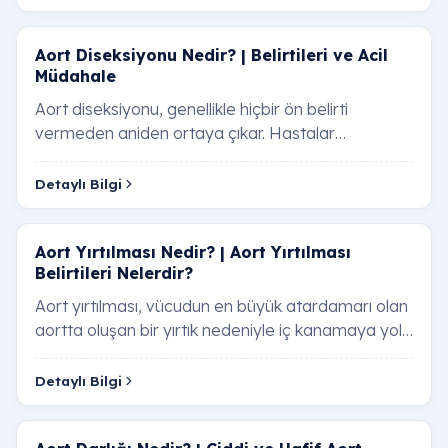
Aort Diseksiyonu Nedir? | Belirtileri ve Acil
Müdahale
Aort diseksiyonu, genellikle hiçbir ön belirti
vermeden aniden ortaya çıkar. Hastalar
tarafından en sık dile getirilen "yırtılma" hissi ve s…
Detaylı Bilgi
Aort Yırtılması Nedir? | Aort Yırtılması
Belirtileri Nelerdir?
Aort yırtılması, vücudun en büyük atardamarı olan
aortta oluşan bir yırtık nedeniyle iç kanamaya yol
açan ciddi bir durumdur. Aort yırtılmas…
Detaylı Bilgi