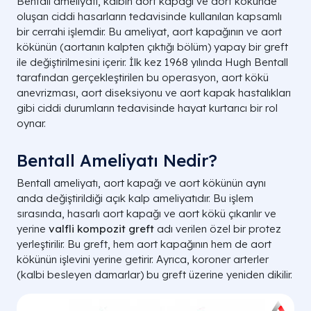
Bentall ameliyatı, kalbin aort kapağı ve aort kökünde
oluşan ciddi hasarların tedavisinde kullanılan kapsamlı
bir cerrahi işlemdir. Bu ameliyat, aort kapağının ve aort
kökünün (aortanın kalpten çıktığı bölüm) yapay bir greft
ile değiştirilmesini içerir. İlk kez 1968 yılında Hugh Bentall
tarafından gerçekleştirilen bu operasyon, aort kökü
anevrizması, aort diseksiyonu ve aort kapak hastalıkları
gibi ciddi durumların tedavisinde hayat kurtarıcı bir rol
oynar.
Bentall Ameliyatı Nedir?
Bentall ameliyatı, aort kapağı ve aort kökünün aynı
anda değiştirildiği açık kalp ameliyatıdır. Bu işlem
sırasında, hasarlı aort kapağı ve aort kökü çıkarılır ve
yerine
valfli kompozit greft
adı verilen özel bir protez
yerleştirilir. Bu greft, hem aort kapağının hem de aort
kökünün işlevini yerine getirir. Ayrıca, koroner arterler
(kalbi besleyen damarlar) bu greft üzerine yeniden dikilir.