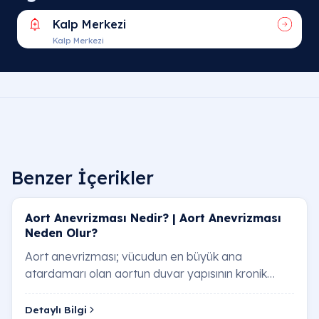
Kalp Merkezi
Kalp Merkezi
Benzer İçerikler
Aort Anevrizması Nedir? | Aort Anevrizması
Neden Olur?
Aort anevrizması; vücudun en büyük ana
atardamarı olan aortun duvar yapısının kronik
olarak zayıflaması neticesinde, belirli bir
bölgesinden…
Detaylı Bilgi