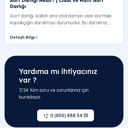
Aort Darlığı Nedir? | Ciddi ve Hafif Aort
Darlığı
Aort darlığı, kalbin ana atardamarı olan aorttaki
kapakçığın daralması durumudur. Bu daralma,
kalbin vücuda kan pompalamasını zorlaştırır ve…
Detaylı Bilgi
Yardıma mı ihtiyacınız
var ?
7/24 tüm soru ve sorunlarınız için
buradayız.
0 (850) 888 54 33