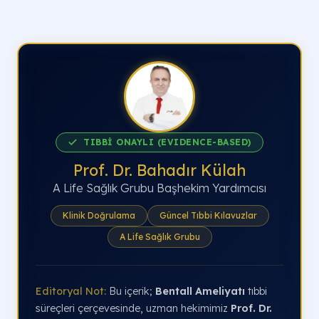
TIBBİ ONAYLI (EVIDENCE-BASED)
Prof. Dr. Bahadır Külah
A Life Sağlık Grubu Başhekim Yardımcısı
Klinik Doğrulama
Güncel Tıbbi Kılavuzlar
A Life Sağlık Grubu
Editoryal Not:
Bu içerik;
Bentall Ameliyatı
tıbbi
süreçleri çerçevesinde, uzman hekimimiz
Prof. Dr.