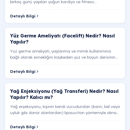
birkaç günü yapılan yoğun kardiyo ve fitness
egzersizlerine rağmen alt karın, bel simitleri, basen…
Detaylı Bilgi
Yüz Germe Ameliyatı (Facelift) Nedir? Nasıl
Yapılır?
Yüz germe ameliyatı, yaşlanma ve mimik kullanımına
bağlı olarak esnekliğini kaybeden yüz ve boyun derisinin
ile altındaki derin taşıyıcı SMAS (Süperfisiyel Müsk…
Detaylı Bilgi
Yağ Enjeksiyonu (Yağ Transferi) Nedir? Nasıl
Yapılır? Kalıcı mı?
Yağ enjeksiyonu, kişinin kendi vücudundan (karın, bel veya
uyluk gibi donör alanlardan) liposuction yöntemiyle alınan
canlı yağ hücrelerinin özel saflaştırma iş…
Detaylı Bilgi