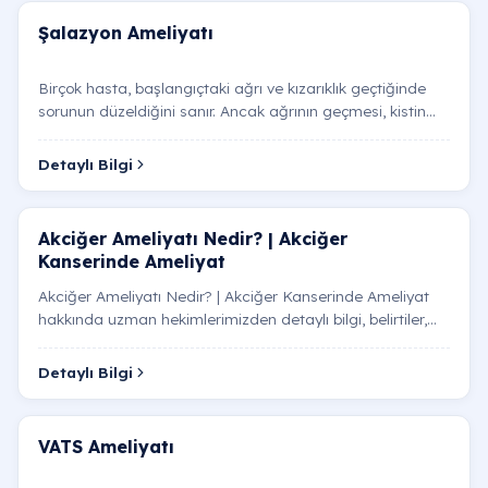
Teknolojiler
Makale
Cerrahi İş
Şalazyon Ameliyatı
Birçok hasta, başlangıçtaki ağrı ve kızarıklık geçtiğinde
sorunun düzeldiğini sanır. Ancak ağrının geçmesi, kistin
iyileştiği değil, kronikleştiği ve bir kapsül…
Detaylı Bilgi
Akciğer Ameliyatı Nedir? | Akciğer
Kanserinde Ameliyat
Akciğer Ameliyatı Nedir? | Akciğer Kanserinde Ameliyat
hakkında uzman hekimlerimizden detaylı bilgi, belirtiler,
tanı ve tedavi yöntemleri.
Detaylı Bilgi
VATS Ameliyatı​