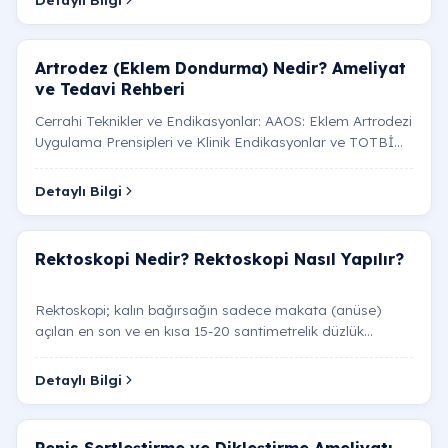
Artrodez (Eklem Dondurma) Nedir? Ameliyat
ve Tedavi Rehberi
Cerrahi Teknikler ve Endikasyonlar: AAOS: Eklem Artrodezi
Uygulama Prensipleri ve Klinik Endikasyonlar ve TOTBİD
(Türk Ortopedi ve Travmatoloji Birliği) Cerrahi…
Detaylı Bilgi
Rektoskopi Nedir? Rektoskopi Nasıl Yapılır?
Rektoskopi; kalın bağırsağın sadece makata (anüse)
açılan en son ve en kısa 15-20 santimetrelik düzlük
kısmının (rektumun) incelenmesidir. İşlem birkaç dakika
s…
Detaylı Bilgi
Penis Sertleştirme ve Dikleştirme Ameliyatı