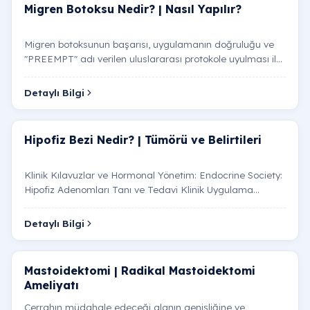
Migren Botoksu Nedir? | Nasıl Yapılır?
Migren botoksunun başarısı, uygulamanın doğruluğu ve
"PREEMPT" adı verilen uluslararası protokole uyulması ile
doğrudan ilişkilidir. Kozmetik botoks sadece alın…
Detaylı Bilgi
Hipofiz Bezi Nedir? | Tümörü ve Belirtileri
Klinik Kılavuzlar ve Hormonal Yönetim: Endocrine Society:
Hipofiz Adenomları Tanı ve Tedavi Klinik Uygulama
Rehberi ve The Pituitary Society: Uluslararası Hipof…
Detaylı Bilgi
Mastoidektomi | Radikal Mastoidektomi
Ameliyatı
Cerrahın müdahale edeceği alanın genişliğine ve