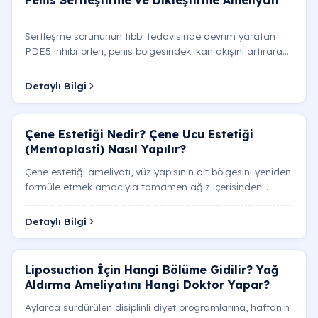
Sertleşme sorununun tıbbi tedavisinde devrim yaratan
PDE5 inhibitörleri, penis bölgesindeki kan akışını artırarak
doğal bir ereksiyon mekanizmasını destekler. H…
Detaylı Bilgi
Çene Estetiği Nedir? Çene Ucu Estetiği
(Mentoplasti) Nasıl Yapılır?
Çene estetiği ameliyatı, yüz yapısının alt bölgesini yeniden
formüle etmek amacıyla tamamen ağız içerisinden
yürütülen ve dış cilt yüzeyinde hiçbir kesi izi bır…
Detaylı Bilgi
Liposuction İçin Hangi Bölüme Gidilir? Yağ
Aldırma Ameliyatını Hangi Doktor Yapar?
Aylarca sürdürülen disiplinli diyet programlarına, haftanın