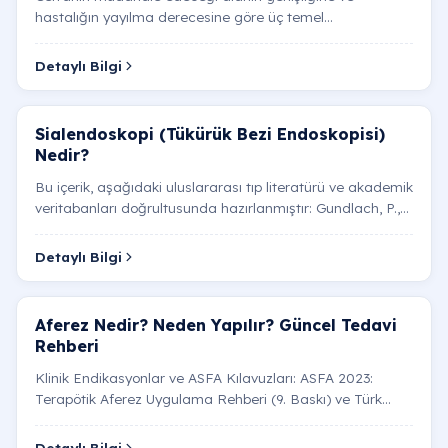
hastalığın yayılma derecesine göre üç temel
mastoidektomi yöntemi uygulanır: Ameliyat Türü
Uygulama Amacı Teknik…
Detaylı Bilgi
Sialendoskopi (Tükürük Bezi Endoskopisi)
Nedir?
Bu içerik, aşağıdaki uluslararası tıp literatürü ve akademik
veritabanları doğrultusunda hazırlanmıştır: Gundlach, P.,
et al. (2025). Modern Concepts in Salivar…
Detaylı Bilgi
Aferez Nedir? Neden Yapılır? Güncel Tedavi
Rehberi
Klinik Endikasyonlar ve ASFA Kılavuzları: ASFA 2023:
Terapötik Aferez Uygulama Rehberi (9. Baskı) ve Türk
Hematoloji Derneği Terapötik Aferez Uygulama Kılavuzu…
Detaylı Bilgi