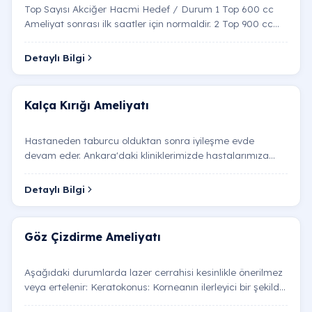
Top Sayısı Akciğer Hacmi Hedef / Durum 1 Top 600 cc
Ameliyat sonrası ilk saatler için normaldir. 2 Top 900 cc
İyileşme sürecinin başladığını gösterir. 3 Top 120…
Detaylı Bilgi
Kalça Kırığı Ameliyatı
Hastaneden taburcu olduktan sonra iyileşme evde
devam eder. Ankara'daki kliniklerimizde hastalarımıza
özel olarak hazırladığımız egzersiz programı, kalça
çevres…
Detaylı Bilgi
Göz Çizdirme Ameliyatı​
Aşağıdaki durumlarda lazer cerrahisi kesinlikle önerilmez
veya ertelenir: Keratokonus: Korneanın ilerleyici bir şekilde
incelip sivrileştiği bu hastalıkta lazer…