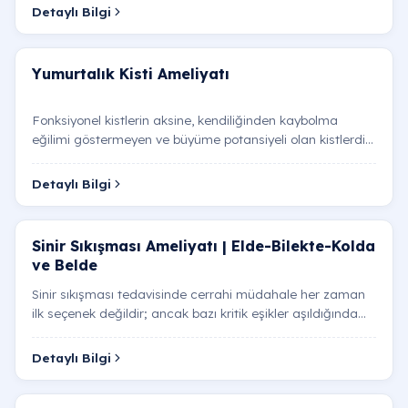
Detaylı Bilgi
Yumurtalık Kisti Ameliyatı
Fonksiyonel kistlerin aksine, kendiliğinden kaybolma
eğilimi göstermeyen ve büyüme potansiyeli olan kistlerdir:
Dermoid Kistler: İçerisinde saç, diş veya yağ do…
Detaylı Bilgi
Sinir Sıkışması Ameliyatı | Elde-Bilekte-Kolda
ve Belde
Sinir sıkışması tedavisinde cerrahi müdahale her zaman
ilk seçenek değildir; ancak bazı kritik eşikler aşıldığında
sinirin kalıcı hasar görmesini engellemek içi…
Detaylı Bilgi