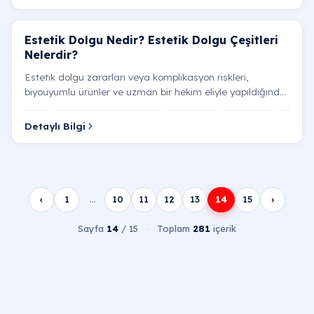
Estetik Dolgu Nedir? Estetik Dolgu Çeşitleri
Nelerdir?
Estetik dolgu zararları veya komplikasyon riskleri,
biyouyumlu ürünler ve uzman bir hekim eliyle yapıldığında
oldukça nadir görülen, ancak anatomi bilgisi yeter…
Detaylı Bilgi
‹
1
…
10
11
12
13
14
15
›
Sayfa
14
/ 15
·
Toplam
281
içerik