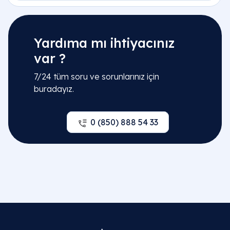
Yardıma mı ihtiyacınız
var ?
7/24 tüm soru ve sorunlarınız için
buradayız.
Sıkça Sorulan Sorular
0 (850) 888 54 33
Mastoidektomi ameliyatı sonrası işitme düzelir
mi?
Mastoidektomi ameliyatının birincil amacı işitmeyi
düzeltmekten ziyade, kulak kemiği içindeki
enfeksiyonu veya kolesteatomu temizleyerek haya
riskleri ortadan kaldırmaktır. Ancak enfeksiyon
temizlendikten sonra, orta kulak kemikçikleri