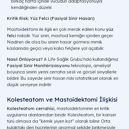
birkaç hafta içinde vücudun adaptasyonuyla
kendiliğinden düzelir.
Kritik Risk: Yüz Felci (Fasiyal Sinir Hasarı)
Mastoidektomi ile ilgili en çok merak edilen konu
yüz
felci
riskidir. Yüz siniri, mastoid kemiğin içinden geçer.
Nadiren de olsa bu sinirin hasar görmesi mimik
kaslarında geçici veya kalıcı felçlere yol açabilir.
Nasıl Önlüyoruz?
A Life Sağlık Grubu’nda kullandığımız
Fasiyal Sinir Monitörizasyonu
teknolojisi, ameliyat
boyunca sinirin yerini cerraha sesli ve görsel sinyallerle
bildirir. Bu sayede sinir hasarı riski istatistiksel olarak en
düşük seviyeye indirilir.
Kolesteatom ve Mastoidektomi İlişkisi
Kolesteatom cerrahisi
, mastoidektominin en kritik
uygulama alanlarından biridir. Kolesteatom, bir kanser
türü olmasa da "kemik yiyen kist" olarak bilinir. Orta
kulaktaki deri hücrelerinin anormal şekilde birikmesiyle