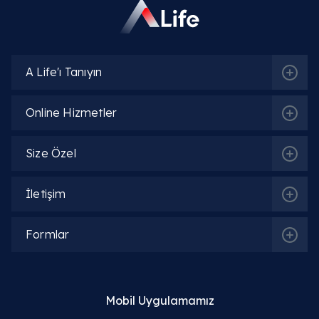
onarılırsa (Timpanoplasti ile birlikte yapılırsa)
hastanın işitme seviyesinde belirgin bir iyileşme
sağlanması hedeflenir.
A Life'ı Tanıyın
Mastoidektomi ameliyatı kaç saat sürer?
Online Hizmetler
Ameliyat sonrası yüz felci riski var mı?
Size Özel
Mastoidektomi sonrası nelere dikkat edilmeli?
İletişim
Kulak kemiği ameliyatı sonrası ne zaman
banyo yapılır?
Formlar
Mobil Uygulamamız