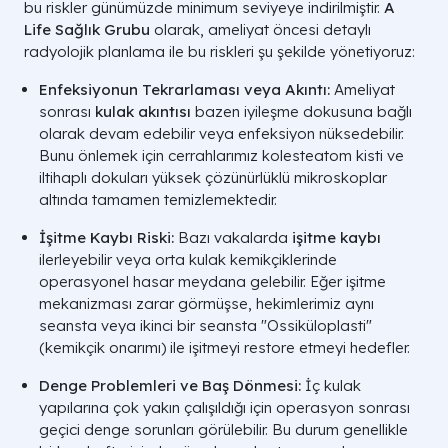
bu riskler günümüzde minimum seviyeye indirilmiştir.
A
Life Sağlık Grubu
olarak, ameliyat öncesi detaylı
radyolojik planlama ile bu riskleri şu şekilde yönetiyoruz:
Enfeksiyonun Tekrarlaması veya Akıntı:
Ameliyat
sonrası
kulak akıntısı
bazen iyileşme dokusuna bağlı
olarak devam edebilir veya enfeksiyon nüksedebilir.
Bunu önlemek için cerrahlarımız kolesteatom kisti ve
iltihaplı dokuları yüksek çözünürlüklü mikroskoplar
altında tamamen temizlemektedir.
İşitme Kaybı Riski:
Bazı vakalarda
işitme kaybı
ilerleyebilir veya orta kulak kemikçiklerinde
operasyonel hasar meydana gelebilir. Eğer işitme
mekanizması zarar görmüşse, hekimlerimiz aynı
seansta veya ikinci bir seansta "Ossiküloplasti"
(kemikçik onarımı) ile işitmeyi restore etmeyi hedefler.
Denge Problemleri ve Baş Dönmesi:
İç kulak
yapılarına çok yakın çalışıldığı için operasyon sonrası
geçici denge sorunları görülebilir. Bu durum genellikle