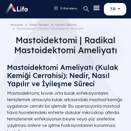
E-Randevu
TR
Anasayfa
Tedavi Rehberi
Cerrahi İşlemler
Mastoidektomi | Radikal Mastoidektomi Ameliyatı
Mastoidektomi | Radikal
Mastoidektomi Ameliyatı
Mastoidektomi Ameliyatı (Kulak
Kemiği Cerrahisi): Nedir, Nasıl
Yapılır ve İyileşme Süreci
Mastoidektomi; kronik orta kulak enfeksiyonlarını
temizlemek amacıyla kulak arkasındaki mastoid kemiğe
uygulanan cerrahi bir işlemdir. Bu operasyonla mastoid
hava hücrelerindeki enfekte dokular mikroskop altında
temizlenerek enfeksiyonun beyne veya yüz sinirlerine
yayılması önlenir ve işitme fonksiyonlarının korunması