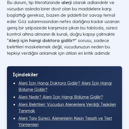
Bu durum, tıp literatüründe
alerji
olarak adlandırılır ve
vücudun aslında birer dost olan bu maddelere karşı
başlattığı gereksiz, bazen de şiddetli bir savaşı temsil
eder. Göz sulanmasından nefes darlığına kadar uzanan
geniş bir yelpazede karşımıza çıkan bu tabloda, süreci
kontrol altına almanın ilk kuralı, doğru kapıyı çalmaktır.
"
Alerji için hangi doktora gidilir?
" sorusu, sadece
belirtileri maskelemek değil, vücudunuzun neden bu
tepkiyi verdiğini anlamak için atılan en kritik adımdır.
İçindekiler
Alerji İçin Hangi Doktora Gidilir? Alerji İçin Hangi
Bölüme Gidilir?
Alerji Nedir? Alerji İçin Hangi Bölüme Gidilir?
Alerji Belirtileri: Vücudun Alerjenlere Verdiği Tepkileri
Tanımak
Alerji Tanı Süreci: Alerjenlerin Kesin Tespiti ve Test
Yöntemleri