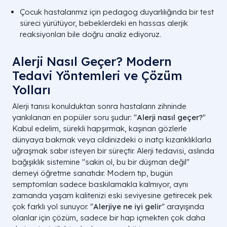
Çocuk hastalarımız için pedagog duyarlılığında bir test
süreci yürütüyor, bebeklerdeki en hassas alerjik
reaksiyonları bile doğru analiz ediyoruz.
Alerji Nasıl Geçer? Modern
Tedavi Yöntemleri ve Çözüm
Yolları
Alerji tanısı konulduktan sonra hastaların zihninde
yankılanan en popüler soru şudur: "
Alerji nasıl geçer?
"
Kabul edelim, sürekli hapşırmak, kaşınan gözlerle
dünyaya bakmak veya cildinizdeki o inatçı kızarıklıklarla
uğraşmak sabır isteyen bir süreçtir. Alerji tedavisi, aslında
bağışıklık sistemine "sakin ol, bu bir düşman değil"
demeyi öğretme sanatıdır. Modern tıp, bugün
ALERJI ÇEŞIDI
HEDEF BÖLGE
semptomları sadece baskılamakla kalmıyor, aynı
Bahar Alerjisi
Burun ve Gözler
zamanda yaşam kalitenizi eski seviyesine getirecek pek
çok farklı yol sunuyor. "
Alerjiye ne iyi gelir
" arayışında
Besin Alerjisi
Mide ve Cilt
olanlar için çözüm, sadece bir hap içmekten çok daha