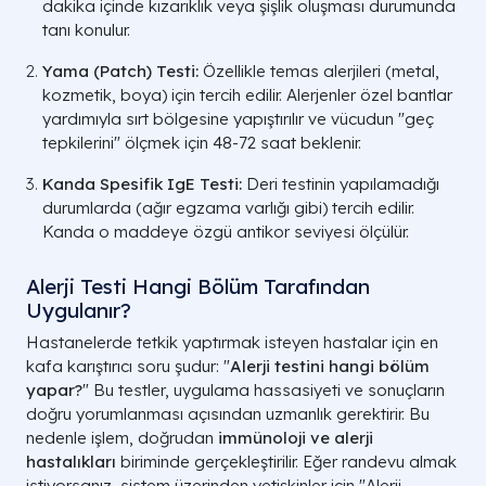
dakika içinde kızarıklık veya şişlik oluşması durumunda
tanı konulur.
Yama (Patch) Testi:
Özellikle temas alerjileri (metal,
kozmetik, boya) için tercih edilir. Alerjenler özel bantlar
yardımıyla sırt bölgesine yapıştırılır ve vücudun "geç
tepkilerini" ölçmek için 48-72 saat beklenir.
Kanda Spesifik IgE Testi:
Deri testinin yapılamadığı
durumlarda (ağır egzama varlığı gibi) tercih edilir.
Kanda o maddeye özgü antikor seviyesi ölçülür.
Alerji Testi Hangi Bölüm Tarafından
Uygulanır?
Hastanelerde tetkik yaptırmak isteyen hastalar için en
kafa karıştırıcı soru şudur: "
Alerji testini hangi bölüm
yapar?
" Bu testler, uygulama hassasiyeti ve sonuçların
doğru yorumlanması açısından uzmanlık gerektirir. Bu
nedenle işlem, doğrudan
immünoloji ve alerji
hastalıkları
biriminde gerçekleştirilir. Eğer randevu almak
istiyorsanız, sistem üzerinden yetişkinler için "Alerji