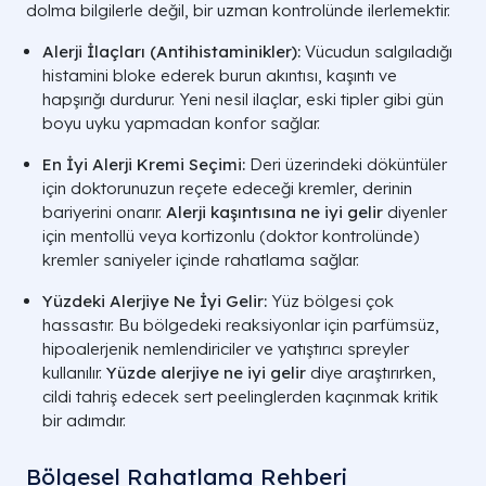
dolma bilgilerle değil, bir uzman kontrolünde ilerlemektir.
Alerji İlaçları (Antihistaminikler):
Vücudun salgıladığı
histamini bloke ederek burun akıntısı, kaşıntı ve
hapşırığı durdurur. Yeni nesil ilaçlar, eski tipler gibi gün
boyu uyku yapmadan konfor sağlar.
En İyi Alerji Kremi Seçimi:
Deri üzerindeki döküntüler
için doktorunuzun reçete edeceği kremler, derinin
bariyerini onarır.
Alerji kaşıntısına ne iyi gelir
diyenler
için mentollü veya kortizonlu (doktor kontrolünde)
kremler saniyeler içinde rahatlama sağlar.
Yüzdeki Alerjiye Ne İyi Gelir:
Yüz bölgesi çok
hassastır. Bu bölgedeki reaksiyonlar için parfümsüz,
hipoalerjenik nemlendiriciler ve yatıştırıcı spreyler
kullanılır.
Yüzde alerjiye ne iyi gelir
diye araştırırken,
cildi tahriş edecek sert peelinglerden kaçınmak kritik
bir adımdır.
Bölgesel Rahatlama Rehberi