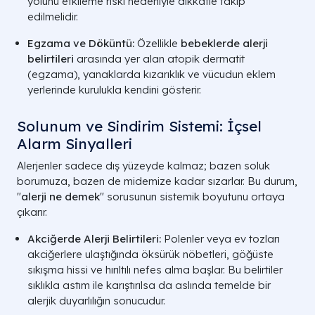
yolunu etkileme riski nedeniyle dikkatle takip
ALERJİ TANI VE YÖNLENDİRME KL
edilmelidir.
Egzama ve Döküntü:
Özellikle
bebeklerde alerji
belirtileri
arasında yer alan atopik dermatit
(egzama), yanaklarda kızarıklık ve vücudun eklem
yerlerinde kurulukla kendini gösterir.
Solunum ve Sindirim Sistemi: İçsel
Alarm Sinyalleri
Alerjenler sadece dış yüzeyde kalmaz; bazen soluk
borumuza, bazen de midemize kadar sızarlar. Bu durum,
"
alerji ne demek
" sorusunun sistemik boyutunu ortaya
çıkarır.
Akciğerde Alerji Belirtileri:
Polenler veya ev tozları
akciğerlere ulaştığında öksürük nöbetleri, göğüste
sıkışma hissi ve hırıltılı nefes alma başlar. Bu belirtiler
sıklıkla astım ile karıştırılsa da aslında temelde bir
alerjik duyarlılığın sonucudur.