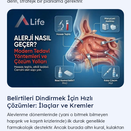
derin, stratejik bir planlama gerektirir.
Deri Alerjisi
Temas Alanı
Ev Tozu/Akar
Akciğer/Burun
İlaç Alerjisi
Tüm Vücut
A LIFE SAĞLIK GRUBU | ALERJİ VE İMMÜ
Belirtileri Dindirmek İçin Hızlı
Çözümler: İlaçlar ve Kremler
Alevlenme dönemlerinde (yani o bitmek bilmeyen
hapşırık ve kaşıntı krizlerinde) ilk durak genellikle
farmakolojik destektir. Ancak burada altın kural, kulaktan