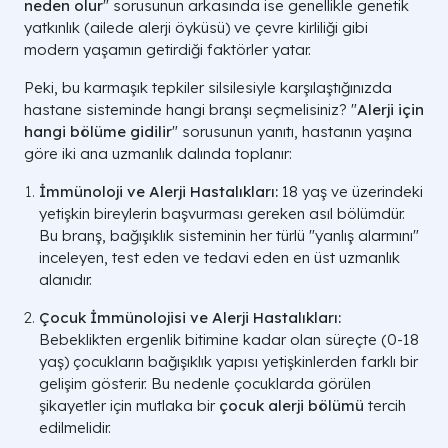
neden olur
" sorusunun arkasında ise genellikle genetik
yatkınlık (ailede alerji öyküsü) ve çevre kirliliği gibi
modern yaşamın getirdiği faktörler yatar.
Peki, bu karmaşık tepkiler silsilesiyle karşılaştığınızda
hastane sisteminde hangi branşı seçmelisiniz? "
Alerji için
hangi bölüme gidilir
" sorusunun yanıtı, hastanın yaşına
göre iki ana uzmanlık dalında toplanır:
İmmünoloji ve Alerji Hastalıkları:
18 yaş ve üzerindeki
yetişkin bireylerin başvurması gereken asıl bölümdür.
Bu branş, bağışıklık sisteminin her türlü "yanlış alarmını"
inceleyen, test eden ve tedavi eden en üst uzmanlık
alanıdır.
Çocuk İmmünolojisi ve Alerji Hastalıkları:
Bebeklikten ergenlik bitimine kadar olan süreçte (0-18
yaş) çocukların bağışıklık yapısı yetişkinlerden farklı bir
gelişim gösterir. Bu nedenle çocuklarda görülen
şikayetler için mutlaka bir
çocuk alerji bölümü
tercih
edilmelidir.