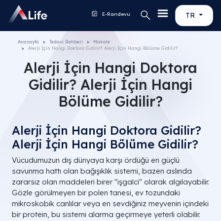
E-Randevu
TR
Anasayfa
Tedavi Rehberi
Makale
Alerji İçin Hangi Doktora Gidilir? Alerji İçin Hangi Bölüme Gidilir?
Alerji İçin Hangi Doktora
Gidilir? Alerji İçin Hangi
Bölüme Gidilir?
Alerji İçin Hangi Doktora Gidilir?
Alerji İçin Hangi Bölüme Gidilir?
Vücudumuzun dış dünyaya karşı ördüğü en güçlü
savunma hattı olan bağışıklık sistemi, bazen aslında
zararsız olan maddeleri birer "işgalci" olarak algılayabilir.
Gözle görülmeyen bir polen tanesi, ev tozundaki
mikroskobik canlılar veya en sevdiğiniz meyvenin içindeki
bir protein, bu sistemi alarma geçirmeye yeterli olabilir.