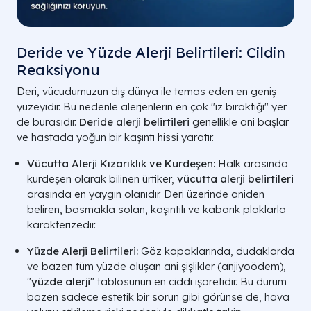
Deride ve Yüzde Alerji Belirtileri: Cildin
Reaksiyonu
Deri, vücudumuzun dış dünya ile temas eden en geniş
yüzeyidir. Bu nedenle alerjenlerin en çok "iz bıraktığı" yer
de burasıdır.
Deride alerji belirtileri
genellikle ani başlar
ve hastada yoğun bir kaşıntı hissi yaratır.
Vücutta Alerji Kızarıklık ve Kurdeşen:
Halk arasında
BÖLGE
BELIRTI
kurdeşen olarak bilinen ürtiker,
vücutta alerji belirtileri
Gözler
Yanma, sulanma, kaşıntı.
arasında en yaygın olanıdır. Deri üzerinde aniden
beliren, basmakla solan, kaşıntılı ve kabarık plaklarla
Solunum
Hapşırık, burun akıntısı.
karakterizedir.
Akciğer
Hırıltı, nefes darlığı.
Yüzde Alerji Belirtileri:
Göz kapaklarında, dudaklarda
ve bazen tüm yüzde oluşan ani şişlikler (anjiyoödem),
Cilt
Kurdeşen, kaşıntılı döküntü.
"
yüzde alerji
" tablosunun en ciddi işaretidir. Bu durum
Sindirim
İshal, şişkinlik, kusma.
bazen sadece estetik bir sorun gibi görünse de, hava