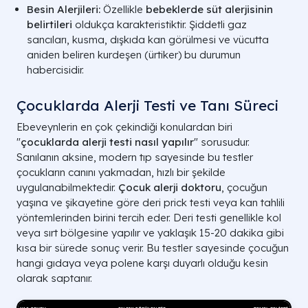
Besin Alerjileri:
Özellikle
bebeklerde süt alerjisinin
belirtileri
oldukça karakteristiktir. Şiddetli gaz
sancıları, kusma, dışkıda kan görülmesi ve vücutta
aniden beliren kurdeşen (ürtiker) bu durumun
habercisidir.
Çocuklarda Alerji Testi ve Tanı Süreci
TESTIN ADI
BÖLGE / SÜRE
Ebeveynlerin en çok çekindiği konulardan biri
Prick Test
Ön Kol / 20 Dk.
"
çocuklarda alerji testi nasıl yapılır
" sorusudur.
Yama (Patch)
Sırt / 2-3 Gün
Sanılanın aksine, modern tıp sayesinde bu testler
çocukların canını yakmadan, hızlı bir şekilde
Kan Testi
Lab / 1-2 Gün
uygulanabilmektedir.
Çocuk alerji doktoru
, çocuğun
yaşına ve şikayetine göre deri prick testi veya kan tahlili
Besin Yükleme
Klinik / 2-4 Saat
yöntemlerinden birini tercih eder. Deri testi genellikle kol
A LIFE SAĞLIK GRUBU | ALERJİ TANI VE
veya sırt bölgesine yapılır ve yaklaşık 15-20 dakika gibi
kısa bir sürede sonuç verir. Bu testler sayesinde çocuğun
hangi gıdaya veya polene karşı duyarlı olduğu kesin
olarak saptanır.