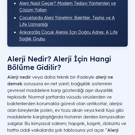
Alerji Nasıl Geçer? Modern Tedavi Yöntemleri ve
Çözüm Yolları
Çocuklarda Alerji Yönetimi: Belirtiler, Teşhis ve A
Life Uzmanlığı
Ankara’da Çocuk Alerjisi İçin Doğru Adres: A Life
Sağlık Grubu
Alerji Nedir? Alerji İçin Hangi
Bölüme Gidilir?
Alerji nedir
veya daha teknik bir ifadeyle
alerji ne
demek
sorusuna en net yanıt; bağışıklık sisteminin
çevresel maddelere karşı gösterdiği aşırı duyarlılık
tepkisidir. Normal şartlarda vücudu virüslerden ve
bakterilerden korumakla görevli olan antikorlar, alerjisi
olan bireylerde polen, ev tozu akarı veya kedi tüyü gibi
maddelerle karşılaştığında histamin denilen kimyasalları
salgılar. Bu kimyasal salınım; hapşırık, kaşıntı, döküntü ve
hatta ciddi vakalarda şok tablosuna yol açar. "
Alerji