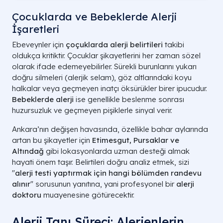
Çocuklarda ve Bebeklerde Alerji
İşaretleri
Ebeveynler için
çoçuklarda alerji belirtileri
takibi
oldukça kritiktir. Çocuklar şikayetlerini her zaman sözel
olarak ifade edemeyebilirler. Sürekli burunlarını yukarı
doğru silmeleri (alerjik selam), göz altlarındaki koyu
halkalar veya geçmeyen inatçı öksürükler birer ipucudur.
Bebeklerde alerji
ise genellikle beslenme sonrası
huzursuzluk ve geçmeyen pişiklerle sinyal verir.
Ankara’nın değişen havasında, özellikle bahar aylarında
artan bu şikayetler için
Etimesgut, Pursaklar ve
Altındağ
gibi lokasyonlarda uzman desteği almak
hayati önem taşır. Belirtileri doğru analiz etmek, sizi
"
alerji testi yaptırmak için hangi bölümden randevu
alınır
" sorusunun yanıtına, yani profesyonel bir
alerji
doktoru
muayenesine götürecektir.
Alerji Tanı Süreci: Alerjenlerin