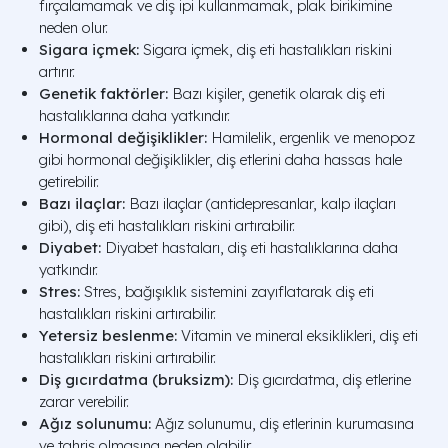
fırçalamamak ve diş ipi kullanmamak, plak birikimine
neden olur.
Sigara içmek:
Sigara içmek, diş eti hastalıkları riskini
artırır.
Genetik faktörler:
Bazı kişiler, genetik olarak diş eti
hastalıklarına daha yatkındır.
Hormonal değişiklikler:
Hamilelik, ergenlik ve menopoz
gibi hormonal değişiklikler, diş etlerini daha hassas hale
getirebilir.
Bazı ilaçlar:
Bazı ilaçlar (antidepresanlar, kalp ilaçları
gibi), diş eti hastalıkları riskini artırabilir.
Diyabet:
Diyabet hastaları, diş eti hastalıklarına daha
yatkındır.
Stres:
Stres, bağışıklık sistemini zayıflatarak diş eti
hastalıkları riskini artırabilir.
Yetersiz beslenme:
Vitamin ve mineral eksiklikleri, diş eti
hastalıkları riskini artırabilir.
Diş gıcırdatma (bruksizm):
Diş gıcırdatma, diş etlerine
zarar verebilir.
Ağız solunumu:
Ağız solunumu, diş etlerinin kurumasına
ve tahriş olmasına neden olabilir.