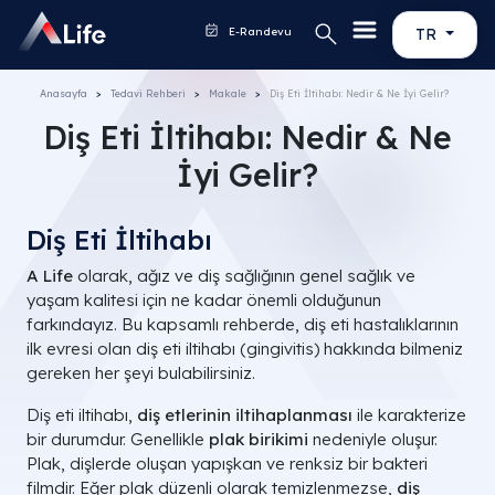
E-Randevu
TR
Anasayfa
Tedavi Rehberi
Makale
Diş Eti İltihabı: Nedir & Ne İyi Gelir?
Diş Eti İltihabı: Nedir & Ne
İyi Gelir?
Diş Eti İltihabı
A Life
olarak, ağız ve diş sağlığının genel sağlık ve
yaşam kalitesi için ne kadar önemli olduğunun
farkındayız. Bu kapsamlı rehberde, diş eti hastalıklarının
ilk evresi olan diş eti iltihabı (gingivitis) hakkında bilmeniz
gereken her şeyi bulabilirsiniz.
Diş eti iltihabı,
diş etlerinin iltihaplanması
ile karakterize
bir durumdur. Genellikle
plak birikimi
nedeniyle oluşur.
Plak, dişlerde oluşan yapışkan ve renksiz bir bakteri
filmdir. Eğer plak düzenli olarak temizlenmezse,
diş