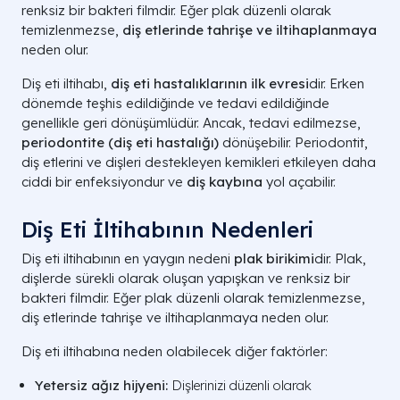
renksiz bir bakteri filmdir. Eğer plak düzenli olarak
temizlenmezse,
diş etlerinde tahrişe ve iltihaplanmaya
neden olur.
Diş eti iltihabı,
diş eti hastalıklarının ilk evresi
dir. Erken
dönemde teşhis edildiğinde ve tedavi edildiğinde
genellikle geri dönüşümlüdür. Ancak, tedavi edilmezse,
periodontite (diş eti hastalığı)
dönüşebilir. Periodontit,
diş etlerini ve dişleri destekleyen kemikleri etkileyen daha
ciddi bir enfeksiyondur ve
diş kaybına
yol açabilir.
Diş Eti İltihabının Nedenleri
Diş eti iltihabının en yaygın nedeni
plak birikimi
dir. Plak,
dişlerde sürekli olarak oluşan yapışkan ve renksiz bir
bakteri filmdir. Eğer plak düzenli olarak temizlenmezse,
diş etlerinde tahrişe ve iltihaplanmaya neden olur.
Diş eti iltihabına neden olabilecek diğer faktörler:
Yetersiz ağız hijyeni:
Dişlerinizi düzenli olarak