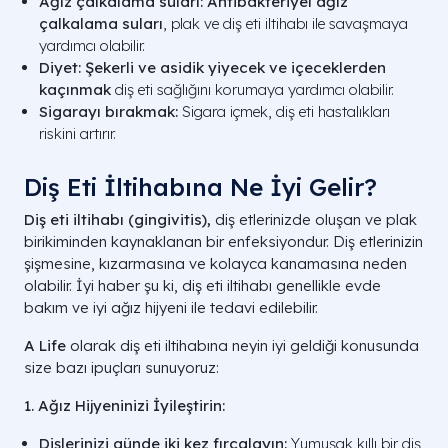
Ağız çalkalama suları:
Antibakteriyel ağız
çalkalama suları
, plak ve diş eti iltihabı ile savaşmaya
yardımcı olabilir.
Diyet:
Şekerli ve asidik yiyecek ve içeceklerden
kaçınmak
diş eti sağlığını korumaya yardımcı olabilir.
Sigarayı bırakmak:
Sigara içmek, diş eti hastalıkları
riskini artırır.
Diş Eti İltihabına Ne İyi Gelir?
Diş eti iltihabı (gingivitis),
diş etlerinizde oluşan ve plak
birikiminden kaynaklanan bir enfeksiyondur. Diş etlerinizin
şişmesine, kızarmasına ve kolayca kanamasına neden
olabilir. İyi haber şu ki, diş eti iltihabı genellikle evde
bakım ve iyi ağız hijyeni ile tedavi edilebilir.
A Life
olarak diş eti iltihabına neyin iyi geldiği konusunda
size bazı ipuçları sunuyoruz:
1. Ağız Hijyeninizi İyileştirin:
Dişlerinizi günde iki kez fırçalayın:
Yumuşak kıllı bir diş