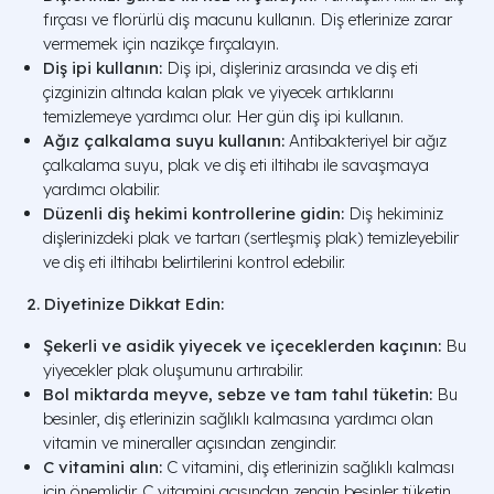
fırçası ve florürlü diş macunu kullanın. Diş etlerinize zarar
vermemek için nazikçe fırçalayın.
Diş ipi kullanın:
Diş ipi, dişleriniz arasında ve diş eti
çizginizin altında kalan plak ve yiyecek artıklarını
temizlemeye yardımcı olur. Her gün diş ipi kullanın.
Ağız çalkalama suyu kullanın:
Antibakteriyel bir ağız
çalkalama suyu, plak ve diş eti iltihabı ile savaşmaya
yardımcı olabilir.
Düzenli diş hekimi kontrollerine gidin:
Diş hekiminiz
dişlerinizdeki plak ve tartarı (sertleşmiş plak) temizleyebilir
ve diş eti iltihabı belirtilerini kontrol edebilir.
2. Diyetinize Dikkat Edin:
Şekerli ve asidik yiyecek ve içeceklerden kaçının:
Bu
yiyecekler plak oluşumunu artırabilir.
Bol miktarda meyve, sebze ve tam tahıl tüketin:
Bu
besinler, diş etlerinizin sağlıklı kalmasına yardımcı olan
vitamin ve mineraller açısından zengindir.
C vitamini alın:
C vitamini, diş etlerinizin sağlıklı kalması
için önemlidir. C vitamini açısından zengin besinler tüketin