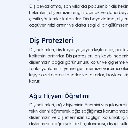
Diş beyazlatma, son yıllarda popüler bir diş hekimli
hekimleri, dişlerimizin rengini açmak ve daha be
çeşitli yöntemler kullanırlar. Diş beyazlatma, dişle
özgüvenimizi arttırır ve daha sağlıklı bir gülümse
Diş Protezleri
Diş hekimleri, diş kaybı yaşayan kişilere diş prote
kalitesini arttırırlar. Diş protezleri, diş kaybı ned
dişlerimizin doğal görünümünü korur ve çiğneme 
fonksiyonlarımızı yerine getirmemize yardımcı olur. 
kişiye özel olarak tasarlar ve takarlar, böylece k
korur.
Ağız Hijyeni Öğretimi
Diş hekimleri, ağız hijyeninin önemini vurgulayara
tekniklerini öğreterek ağız sağlığımızı korumamıza y
dişlerimizin ve diş etlerimizin sağlığını korumak içi
dişlerimizin doğru şekilde fırçalanması, diş ipi kul