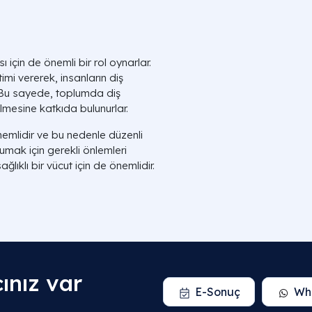
ı için de önemli bir rol oynarlar.
imi vererek, insanların diş
 Bu sayede, toplumda diş
ilmesine katkıda bulunurlar.
önemlidir ve bu nedenle düzenli
umak için gerekli önlemleri
ğlıklı bir vücut için de önemlidir.
ınız var
E-Sonuç
Wh