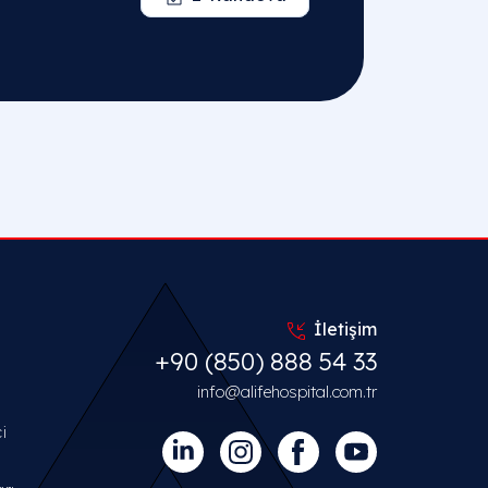
İletişim
+90 (850) 888 54 33
info@alifehospital.com.tr
i