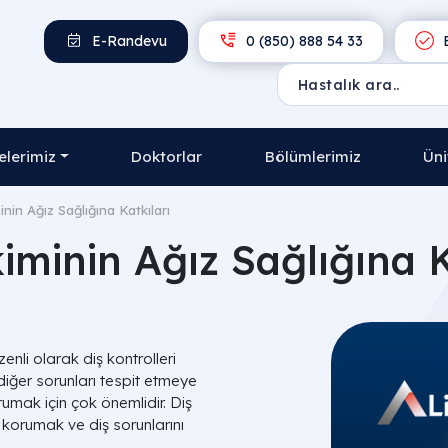
E-Randevu
0 (850) 888 54 33
E
lerimiz
Doktorlar
Bölümlerimiz
Üni
nin Ağız Sağlığına Katkıları
iminin Ağız Sağlığına K
zenli olarak diş kontrolleri
 diğer sorunları tespit etmeye
orumak için çok önemlidir. Diş
nı korumak ve diş sorunlarını