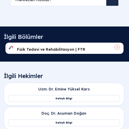
kaza, gelişimsel bozukluk veya yaşlanma sonucu
toplumsal katılımları kısıtlanan bireylerin günlük
yaşam becerilerini geliştiren kişi merkezli bir sağlık
disiplinidir yanıtı verilir.
Ergoterapi ne demek
araştırmasında; bireyin ev, okul ve iş hayatında
bağımsız hareket edebilmesini hedefleyen, sağlığı
profesyonel bir titizlikle ve bilimsel yöntemlerle
koruyan teknik bir terapi dalı anlaşılır.
Ergoterapi ne iş yapar ve temel amacı nedir?
Ergoterapi kimlere uygulanır ve hangi hasta
gruplarını kapsar?
Ergoterapi ne zaman gereklidir ve sinyalleri
nelerdir?
Ergoterapi seansları nasıl planlanır ve süreç