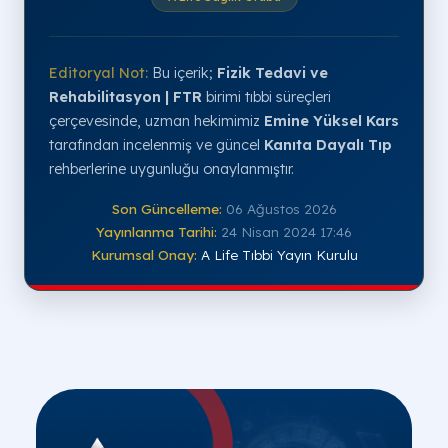
Editoryal Not:
Bu içerik;
Fizik Tedavi ve
Rehabilitasyon | FTR
birimi tıbbi süreçleri
çerçevesinde, uzman hekimimiz
Emine Yüksel Kars
tarafından incelenmiş ve güncel
Kanıta Dayalı Tıp
rehberlerine uygunluğu onaylanmıştır.
Son Güncelleme:
06 Ağustos 2026
Yayınlanma Tarihi:
24 Nisan 2024 17:46
Kurumsal Onay:
A Life Tıbbi Yayın Kurulu