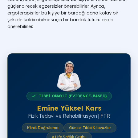
güçlendirecek egzersizler önerebilirler. Ayrıca,
ergoterapistler bu kişiye bir bardağı daha kolay bir
şekilde kaldırabilmesi için bir bardak tutucu aracı
önerebilirler.
TIBBİ ONAYLI (EVIDENCE-BASED)
Emine Yüksel Kars
Fizik Tedavi ve Rehabilitasyon | FTR
Klinik Doğrulama
Güncel Tıbbi Kılavuzlar
A Life Sağlık Grubu