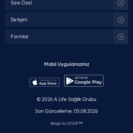
Size Özel
İletişim
Formlar
İlgili Bölümler
Fizik Tedavi ve Rehabilitasyon | FTR
Mobil Uygulamamız
İlgili Hekimler
© 2026
A Life Sağlık Grubu
Son Güncelleme: 05.08.2026
Uzm. Dr. Emine Yüksel Kars
design by
OZSOFT®
Detaylı Bilgi