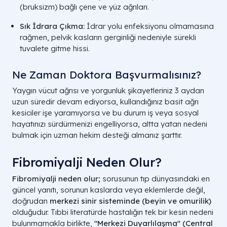
(bruksizm) bağlı çene ve yüz ağrıları.
Sık İdrara Çıkma:
İdrar yolu enfeksiyonu olmamasına
rağmen, pelvik kasların gerginliği nedeniyle sürekli
tuvalete gitme hissi.
Ne Zaman Doktora Başvurmalısınız?
Yaygın vücut ağrısı ve yorgunluk şikayetleriniz 3 aydan
uzun süredir devam ediyorsa, kullandığınız basit ağrı
kesiciler işe yaramıyorsa ve bu durum iş veya sosyal
hayatınızı sürdürmenizi engelliyorsa, altta yatan nedeni
bulmak için uzman hekim desteği almanız şarttır.
Fibromiyalji Neden Olur?
Fibromiyalji neden olur;
sorusunun tıp dünyasındaki en
güncel yanıtı, sorunun kaslarda veya eklemlerde değil,
doğrudan
merkezi sinir sisteminde (beyin ve omurilik)
olduğudur. Tıbbi literatürde hastalığın tek bir kesin nedeni
bulunmamakla birlikte,
"Merkezi Duyarlılaşma" (Central