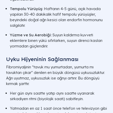
Tempolu Yürüyüş:
Haftanın 4-5 günü, açık havada
yapılan 30-40 dakikalık hafif tempolu yürüyüşler,
beyindeki doğal ağrı kesici olan endorfin hormonunu
salgılatır.
Yüzme ve Su Aerobiği:
Suyun kaldırma kuvveti
eklemlere binen yükü sıfırlarken, suyun direnci kasları
yormadan güçlendirir.
Uyku Hijyeninin Sağlanması
Fibromiyaljinin "tavuk mu yumurtadan, yumurta mı
tavuktan çıkar" denilen en büyük döngüsü uykusuzluktur.
Ağrı uyutmaz, uykusuzluk ise ağrıyı artırır. Bu döngüyü
kırmak şarttır.
Her gün aynı saatte yatıp aynı saatte uyanarak
sirkadiyen ritmi (biyolojik saati) sabitleyin.
Yatmadan en az 1 saat önce telefon ve televizyon gibi