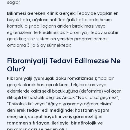
sağlar.
Bilinmesi Gereken Klinik Gerçek:
Tedavide yapılan en
büyük hata, ağrıların hafiflediği ilk haftalarda hekim
kontrolü dışında ilaçların aniden bırakılması veya
egzersizlerin terk edilmesidir. Fibromiyalji tedavisi sabır
gerektirir; sinir sisteminin yeniden programlanması
ortalama 3 ila 6 ay sürmektedir.
Fibromiyalji Tedavi Edilmezse Ne
Olur?
Fibromiyalji (yumuşak doku romatizması);
tıbbi bir
gerçek olarak hastayı öldüren, felç bırakan veya
eklemlerde kalıcı şekil bozukluğuna (deformite) yol açan
iltihaplı bir hastalık değildir. Ancak "Nasıl olsa geçmez",
"Psikolojiktir" veya "Ağrıyla yaşamayı öğrenmeliyim"
denilerek
tedavi edilmediğinde; hastanın yaşam
enerjisini, sosyal hayatını ve iş göremezliğini
tamamen sıfırlayan, ilerleyici bir nörolojik ve
psikolojik çöküşe neden olur.