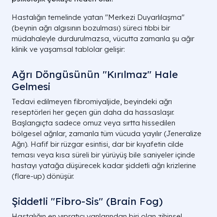
Hastalığın temelinde yatan "Merkezi Duyarlılaşma"
(beynin ağrı algısının bozulması) süreci tıbbi bir
müdahaleyle durdurulmazsa, vücutta zamanla şu ağır
klinik ve yaşamsal tablolar gelişir:
Ağrı Döngüsünün "Kırılmaz" Hale
Gelmesi
Tedavi edilmeyen fibromiyaljide, beyindeki ağrı
reseptörleri her geçen gün daha da hassaslaşır.
Başlangıçta sadece omuz veya sırtta hissedilen
bölgesel ağrılar, zamanla tüm vücuda yayılır (Jeneralize
Ağrı). Hafif bir rüzgar esintisi, dar bir kıyafetin cilde
teması veya kısa süreli bir yürüyüş bile saniyeler içinde
hastayı yatağa düşürecek kadar şiddetli ağrı krizlerine
(flare-up) dönüşür.
Şiddetli "Fibro-Sis" (Brain Fog)
Hastalığın en yıpratıcı yanlarından biri olan zihinsel