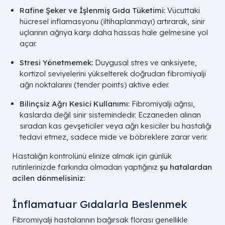
Rafine Şeker ve İşlenmiş Gıda Tüketimi:
Vücuttaki
hücresel inflamasyonu (iltihaplanmayı) artırarak, sinir
uçlarının ağrıya karşı daha hassas hale gelmesine yol
açar.
Stresi Yönetmemek:
Duygusal stres ve anksiyete,
kortizol seviyelerini yükselterek doğrudan fibromiyalji
ağrı noktalarını (tender points) aktive eder.
Bilinçsiz Ağrı Kesici Kullanımı:
Fibromiyalji ağrısı,
kaslarda değil sinir sistemindedir. Eczaneden alınan
sıradan kas gevşeticiler veya ağrı kesiciler bu hastalığı
tedavi etmez, sadece mide ve böbreklere zarar verir.
Hastalığın kontrolünü elinize almak için günlük
rutinlerinizde farkında olmadan yaptığınız
şu hatalardan
acilen dönmelisiniz:
İnflamatuar Gıdalarla Beslenmek
Fibromiyalji hastalarının bağırsak florası genellikle