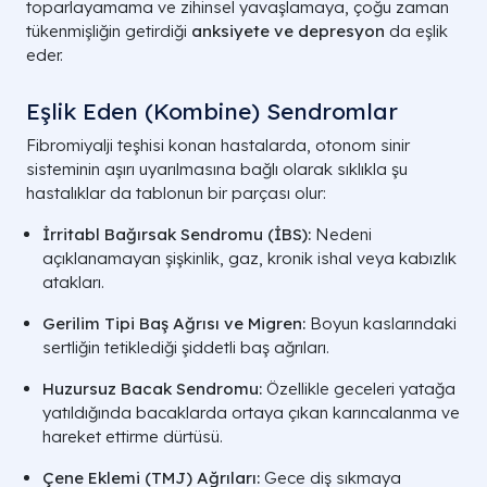
toparlayamama ve zihinsel yavaşlamaya, çoğu zaman
tükenmişliğin getirdiği
anksiyete ve depresyon
da eşlik
eder.
Eşlik Eden (Kombine) Sendromlar
Fibromiyalji teşhisi konan hastalarda, otonom sinir
sisteminin aşırı uyarılmasına bağlı olarak sıklıkla şu
hastalıklar da tablonun bir parçası olur:
İrritabl Bağırsak Sendromu (İBS):
Nedeni
açıklanamayan şişkinlik, gaz, kronik ishal veya kabızlık
atakları.
Gerilim Tipi Baş Ağrısı ve Migren:
Boyun kaslarındaki
sertliğin tetiklediği şiddetli baş ağrıları.
Huzursuz Bacak Sendromu:
Özellikle geceleri yatağa
yatıldığında bacaklarda ortaya çıkan karıncalanma ve
hareket ettirme dürtüsü.
Çene Eklemi (TMJ) Ağrıları:
Gece diş sıkmaya