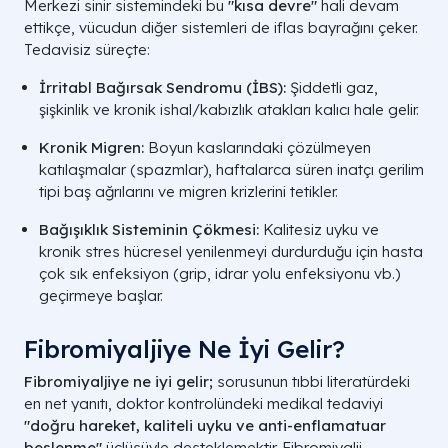
Merkezi sinir sistemindeki bu
"kısa devre"
hali devam
ettikçe, vücudun diğer sistemleri de iflas bayrağını çeker.
Tedavisiz süreçte:
İrritabl Bağırsak Sendromu (İBS):
Şiddetli gaz,
şişkinlik ve kronik ishal/kabızlık atakları kalıcı hale gelir.
Kronik Migren:
Boyun kaslarındaki çözülmeyen
katılaşmalar (spazmlar), haftalarca süren inatçı gerilim
tipi baş ağrılarını ve migren krizlerini tetikler.
Bağışıklık Sisteminin Çökmesi:
Kalitesiz uyku ve
kronik stres hücresel yenilenmeyi durdurduğu için hasta
çok sık enfeksiyon (grip, idrar yolu enfeksiyonu vb.)
geçirmeye başlar.
Fibromiyaljiye Ne İyi Gelir?
Fibromiyaljiye ne iyi gelir;
sorusunun tıbbi literatürdeki
en net yanıtı, doktor kontrolündeki medikal tedaviyi
"doğru hareket, kaliteli uyku ve anti-enflamatuar
beslenme"
üçlüsüyle desteklemektir. Fibromiyalji