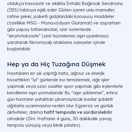
oldukça hassastır ve sıklıkla İrritabl Bağırsak Sendromu
(İBS) tabloya eşlik eder. Glüten içeren unlu mamuller,
rafine şeker, paketli gıdalardaki koruyucu maddeler
(özellikle MSG - Monosodyum Glutamat) ve aspartam
gibi yapay tatlandırıcılar, sinir sisteminde
"eksitotoksisite" (sinir hücrelerinin aşırı uyarılması)
yaratarak fibromiyalji ataklarını saniyeler içinde
başlatabilir.
Hep ya da Hiç Tuzağına Düşmek
Hastaların en sık yaptığı hata, ağrısız ve enerjik
hissettikleri "iyi" günlerde evi temizlemek, ağır işler
yapmak veya uzun saatler spor yapmak gibi eylemlerle
kendilerini aşırı yormalarıdır. Bu "aşırı yüklenme", ertesi
gün hastanın yataktan çıkamayacak kadar şiddetli
ağrılarla uyanmasına neden olur. Egzersiz ve günlük
aktiviteler, daima
hafif tempoda ve sürdürülebilir
olmalıdır (Örn: Haftanın 4 günü, 30 dakikalık yavaş
tempolu yürüyüş veya klinik pilates).