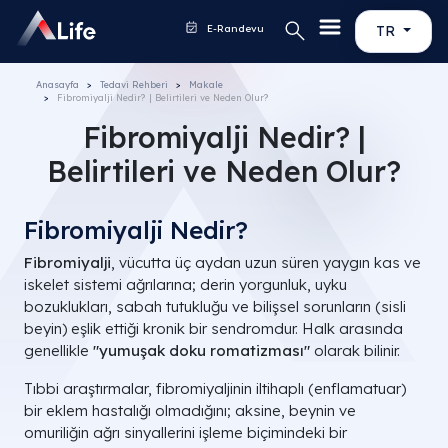
E-Randevu
TR
Anasayfa
Tedavi Rehberi
Makale
Fibromiyalji Nedir? | Belirtileri ve Neden Olur?
Fibromiyalji Nedir? |
Belirtileri ve Neden Olur?
Fibromiyalji Nedir?
Fibromiyalji
, vücutta üç aydan uzun süren yaygın kas ve
iskelet sistemi ağrılarına; derin yorgunluk, uyku
bozuklukları, sabah tutukluğu ve bilişsel sorunların (sisli
beyin) eşlik ettiği kronik bir sendromdur. Halk arasında
genellikle
"yumuşak doku romatizması"
olarak bilinir.
Tıbbi araştırmalar, fibromiyaljinin iltihaplı (enflamatuar)
bir eklem hastalığı olmadığını; aksine, beynin ve
omuriliğin ağrı sinyallerini işleme biçimindeki bir