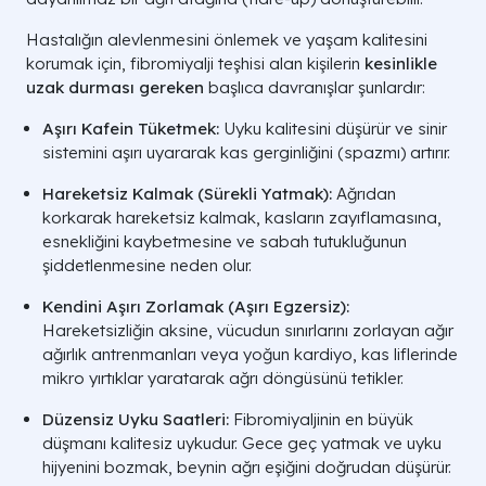
Hastalığın alevlenmesini önlemek ve yaşam kalitesini
korumak için, fibromiyalji teşhisi alan kişilerin
kesinlikle
uzak durması gereken
başlıca davranışlar şunlardır:
Aşırı Kafein Tüketmek:
Uyku kalitesini düşürür ve sinir
sistemini aşırı uyararak kas gerginliğini (spazmı) artırır.
Hareketsiz Kalmak (Sürekli Yatmak):
Ağrıdan
korkarak hareketsiz kalmak, kasların zayıflamasına,
esnekliğini kaybetmesine ve sabah tutukluğunun
şiddetlenmesine neden olur.
Kendini Aşırı Zorlamak (Aşırı Egzersiz):
Hareketsizliğin aksine, vücudun sınırlarını zorlayan ağır
ağırlık antrenmanları veya yoğun kardiyo, kas liflerinde
mikro yırtıklar yaratarak ağrı döngüsünü tetikler.
Düzensiz Uyku Saatleri:
Fibromiyaljinin en büyük
düşmanı kalitesiz uykudur. Gece geç yatmak ve uyku
hijyenini bozmak, beynin ağrı eşiğini doğrudan düşürür.