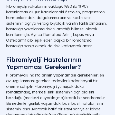
Fibromiyalji vakalarının yaklaşık %80 ila %90'ı
kadınlardan oluşur. Kadınlardaki östrojen, progesteron
hormonlarındaki dalgalanmaların ve kadın sinir
sisteminin ağrıya verdiği biyolojik yanıtın farklı olmasının,
hastalığa yakalanma riskini artırdığı bilimsel olarak
kanıtlanmıştır. Ayrıca Romatoid Artrit, Lupus veya
Osteoartrit gibi eşlik eden başka bir romatizmal
hastalığa sahip olmak da riski katlayarak artırır.
Fibromiyalji Hastalarının
Yapmaması Gerekenler?
Fibromiyalji hastalarının yapmaması gerekenler;
en
az uygulanması gereken tedaviler kadar hayati bir
öneme sahiptir. Fibromiyalji (yumuşak doku
romatizması), merkezi sinir sisteminin ağrı algısını
bozduğu (merkezi duyarlılaşma) kronik bir sendromdur.
Bu nedenle, günlük yaşamdaki bazı basit hatalar, sinir
sistemini aşırı uyararak hafif bir sızıyı saniyeler içinde
dayanılmaz bir ağrı atağına (flare-up) dönüştürebilir.