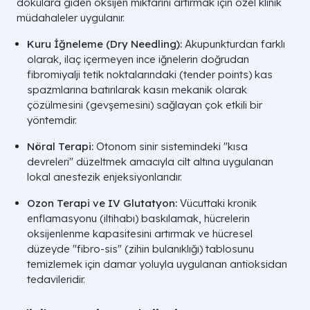
dokulara giden oksijen miktarını artırmak için özel klinik
müdahaleler uygulanır.
Kuru İğneleme (Dry Needling):
Akupunkturdan farklı
olarak, ilaç içermeyen ince iğnelerin doğrudan
fibromiyalji tetik noktalarındaki (tender points) kas
spazmlarına batırılarak kasın mekanik olarak
çözülmesini (gevşemesini) sağlayan çok etkili bir
yöntemdir.
Nöral Terapi:
Otonom sinir sistemindeki "kısa
devreleri" düzeltmek amacıyla cilt altına uygulanan
lokal anestezik enjeksiyonlarıdır.
Ozon Terapi ve IV Glutatyon:
Vücuttaki kronik
enflamasyonu (iltihabı) baskılamak, hücrelerin
oksijenlenme kapasitesini artırmak ve hücresel
düzeyde "fibro-sis" (zihin bulanıklığı) tablosunu
temizlemek için damar yoluyla uygulanan antioksidan
tedavileridir.