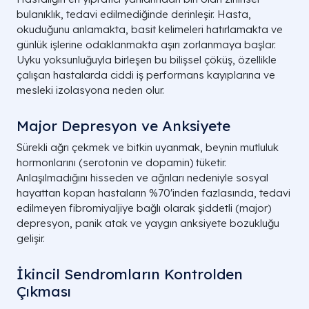
bulanıklık, tedavi edilmediğinde derinleşir. Hasta,
okuduğunu anlamakta, basit kelimeleri hatırlamakta ve
günlük işlerine odaklanmakta aşırı zorlanmaya başlar.
Uyku yoksunluğuyla birleşen bu bilişsel çöküş, özellikle
çalışan hastalarda ciddi iş performans kayıplarına ve
mesleki izolasyona neden olur.
Major Depresyon ve Anksiyete
Sürekli ağrı çekmek ve bitkin uyanmak, beynin mutluluk
hormonlarını (serotonin ve dopamin) tüketir.
Anlaşılmadığını hisseden ve ağrıları nedeniyle sosyal
hayattan kopan hastaların %70'inden fazlasında, tedavi
edilmeyen fibromiyaljiye bağlı olarak şiddetli (major)
depresyon, panik atak ve yaygın anksiyete bozukluğu
gelişir.
İkincil Sendromların Kontrolden
Çıkması