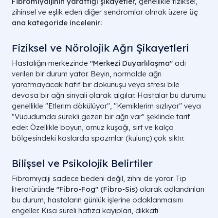
Fibromiyaljinin yarattığı şikayetler,
genellikle fiziksel,
zihinsel ve eşlik eden diğer sendromlar olmak üzere
üç
ana kategoride incelenir:
Fiziksel ve Nörolojik Ağrı Şikayetleri
Hastalığın merkezinde
"Merkezi Duyarlılaşma"
adı
verilen bir durum yatar. Beyin, normalde ağrı
yaratmayacak hafif bir dokunuşu veya stresi bile
devasa bir ağrı sinyali olarak algılar. Hastalar bu durumu
genellikle "Etlerim dökülüyor", "Kemiklerim sızlıyor" veya
"Vücudumda sürekli gezen bir ağrı var" şeklinde tarif
eder. Özellikle boyun, omuz kuşağı, sırt ve kalça
bölgesindeki kaslarda spazmlar (kulunç) çok sıktır.
Bilişsel ve Psikolojik Belirtiler
Fibromiyalji sadece bedeni değil, zihni de yorar. Tıp
literatüründe
"Fibro-Fog" (Fibro-Sis)
olarak adlandırılan
bu durum, hastaların günlük işlerine odaklanmasını
engeller. Kısa süreli hafıza kayıpları, dikkati