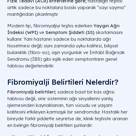
Fizik Tedavi (ACR) kriterlerine göre;
hastalığın teşhisi
artık sadece bu noktalara baskı yaparak "sayı sayma"
mantığından çıkarılmıştır.
Modern tıp, fibromiyaljiyi teşhis ederken
Yaygın Ağrı
İndeksi (WPI)
ve
Semptom Şiddeti (SS)
skorlamasını
kullanır. Yani hastanın sadece bu noktalarda ağrı
hissetmesi değil; aynı zamanda uyku kalitesi, bilişsel
bulanıklık (fibro-sis), aşırı yorgunluk ve İrritabl Bağırsak
Sendromu (İBS) gibi eşlik eden semptomların genel
tablosu değerlendirilir.
Fibromiyalji Belirtileri Nelerdir?
Fibromiyalji belirtileri;
sadece basit bir kas ağrısı
tablosu değil, sinir sisteminin ağrı sinyallerini yanlış
işlemesinden kaynaklanan, tüm vücudu ve yaşam
kalitesini etkileyen karmaşık bir sendromdur. Hastalık her
bireyde farklı şiddette seyretse de, klinik teşhiste aranan
en belirgin fibromiyalji belirtileri şunlardır: