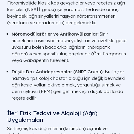
Fibromiyaljide klasik kas gevşeticiler veya reçetesiz ağrı
kesiciler (NSAİİ grubu) işe yaramaz. Tedavide amaç,
beyindeki ağrı sinyallerini taşıyan nörotransmitterleri
(serotonin ve noradrenalin) dengelemektir.
Nöromodülatörler ve Antikonvülzanlar:
Sinir
hücrelerinin aşırı uyarılmasını yatıştıran ve özellikle gece
uykusunu bölen bacak/kol ağrılarını (nöropatik
ağrıları) kesen spesifik ilaç gruplarıdır (Örn: Pregabalin
veya Gabapentin türevleri).
Düşük Doz Antidepresanlar (SNRI Grubu):
Bu ilaçlar
hastaya "psikolojik hasta" olduğu için değil; beyindeki
ağrı kesici yolları aktive etmek, yorgunluğu silmek ve
derin uykuyu (REM) geri getirmek için düşük dozlarda
reçete edilir.
İleri Fizik Tedavi ve Algoloji (Ağrı)
Uygulamaları
Sertleşmiş kas düğümlerini (kulunçları) açmak ve