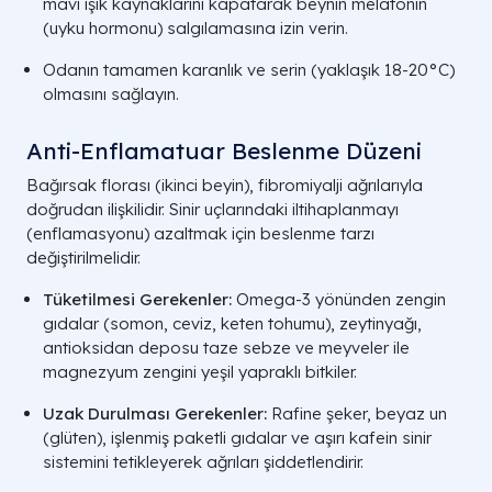
mavi ışık kaynaklarını kapatarak beynin melatonin
(uyku hormonu) salgılamasına izin verin.
Odanın tamamen karanlık ve serin (yaklaşık 18-20°C)
olmasını sağlayın.
Anti-Enflamatuar Beslenme Düzeni
Bağırsak florası (ikinci beyin), fibromiyalji ağrılarıyla
doğrudan ilişkilidir. Sinir uçlarındaki iltihaplanmayı
(enflamasyonu) azaltmak için beslenme tarzı
değiştirilmelidir.
Tüketilmesi Gerekenler:
Omega-3 yönünden zengin
gıdalar (somon, ceviz, keten tohumu), zeytinyağı,
antioksidan deposu taze sebze ve meyveler ile
magnezyum zengini yeşil yapraklı bitkiler.
Uzak Durulması Gerekenler:
Rafine şeker, beyaz un
(glüten), işlenmiş paketli gıdalar ve aşırı kafein sinir
sistemini tetikleyerek ağrıları şiddetlendirir.