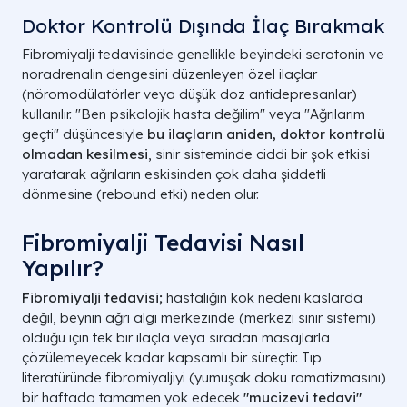
Doktor Kontrolü Dışında İlaç Bırakmak
Fibromiyalji tedavisinde genellikle beyindeki serotonin ve
noradrenalin dengesini düzenleyen özel ilaçlar
(nöromodülatörler veya düşük doz antidepresanlar)
kullanılır. "Ben psikolojik hasta değilim" veya "Ağrılarım
geçti" düşüncesiyle
bu ilaçların aniden, doktor kontrolü
olmadan kesilmesi
, sinir sisteminde ciddi bir şok etkisi
yaratarak ağrıların eskisinden çok daha şiddetli
dönmesine (rebound etki) neden olur.
Fibromiyalji Tedavisi Nasıl
Yapılır?
Fibromiyalji tedavisi;
hastalığın kök nedeni kaslarda
değil, beynin ağrı algı merkezinde (merkezi sinir sistemi)
olduğu için tek bir ilaçla veya sıradan masajlarla
çözülemeyecek kadar kapsamlı bir süreçtir. Tıp
literatüründe fibromiyaljiyi (yumuşak doku romatizmasını)
bir haftada tamamen yok edecek
"mucizevi tedavi"