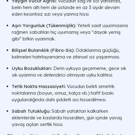
Yaygın Vücut Ağrısı:
Vücudun sağ ve sol yarısında,
belin hem altı hem de üstünde en az 3 aydır devam
eden kesintisiz sızı veya yanma hissi.
Aşırı Yorgunluk (Tükenmişlik):
Yeterli saat uyunmasına
rağmen sabahları hiç uyumamış veya "dayak yemiş
gibi" bitkin uyanmak.
Bilişsel Bulanıklık (Fibro-Sis):
Odaklanma güçlüğü,
kelimeleri hatırlayamama ve zihinsel sis yaşanması.
Uyku Bozuklukları:
Derin uykuya geçememe, gece sık
sık uyanma ve dinlendirici olmayan uyku kalitesi.
Tetik Nokta Hassasiyeti:
Vücudun belirli simetrik
noktalarına (boyun, omuz, kalça vb.) hafif baskı
uygulandığında dahi şiddetli acı hissedilmesi.
Sabah Tutukluğu:
Sabah yataktan kalkarken
eklemlerde ve kaslarda hissedilen, gün içinde yavaş
yavaş açılan sertlik hissi.