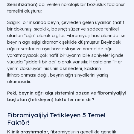
Sensitization)
adı verilen nörolojik bir bozukluk tablonun
temelini oluşturur.
Sağlıklı bir insanda beyin, çevreden gelen uyarıları (hafif
bir dokunuş, sıcaklık, basınç) süzer ve sadece tehlikeli
olanları "ağrı" olarak algılar. Fibromiyalji hastalarında ise
beynin ağrı eşiği dramatik şekilde düşmüştür. Beyindeki
ağrı reseptörleri aşırı hassaslaşır ve normalde ağrı
yaratmayacak çok hafif bir uyarımı bile saniyeler içinde
vücuda "şiddetli bir acı" olarak yansıtır. Hastaların "Her
yerim dökülüyor" hissinin asıl nedeni, kasların
iltihaplanması değil, beynin ağrı sinyallerini yanlış
okumasıdır.
Peki, beynin ağrı algı sistemini bozan ve fibromiyaljiyi
başlatan (tetikleyen) faktörler nelerdir?
Fibromiyaljiyi Tetikleyen 5 Temel
Faktör!
Klinik araştırmalar,
fibromiyaljinin genellikle genetik