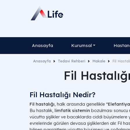
Anasayfa
Kurumsal
Hastane
Anasayfa
Tedavi Rehberi
Makale
Fil Hastal
Fil Hastalığ
Fil Hastalığı Nedir?
Fil hastalığı
, halk arasında genellikle
"Elefantiya
Bu hastalık,
limfatik sistemin
bozulması sonucu m
vücutta şişlikler ve bacaklarda ciddi büyümelere yol
evrelerinde görülen devasa şişliklerden alır. Fil has
bilinen parazitlerin vücutta büyümesi ve çoğalmas