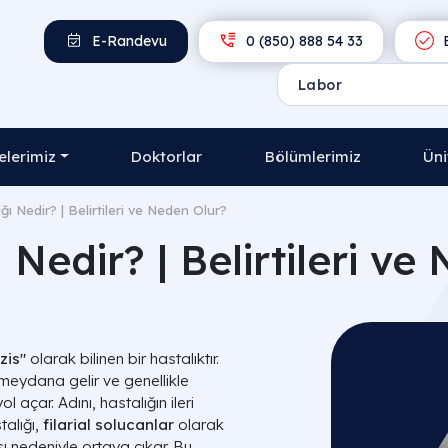
E-Randevu
0 (850) 888 54 33
E
lerimiz
Doktorlar
Bölümlerimiz
Üni
ığı Nedir? | Belirtileri ve Neden Olur?
ı Nedir? | Belirtileri v
zis"
olarak bilinen bir hastalıktır.
eydana gelir ve genellikle
 açar. Adını, hastalığın ileri
talığı,
filarial solucanlar
olarak
ı nedeniyle ortaya çıkar. Bu