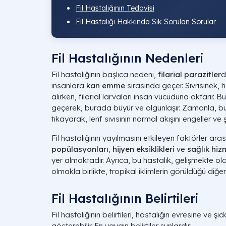
Fil Hastalığının Tedavisi
Fil Hastalığı Hakkında Sık Sorulan Sorular
Fil Hastalığının Nedenleri
Fil hastalığının başlıca nedeni,
filarial parazitler
d
insanlara
kan emme
sırasında geçer. Sivrisinek, h
alırken, filarial larvaları insan vücuduna aktarır. B
geçerek, burada büyür ve olgunlaşır. Zamanla, bu 
tıkayarak, lenf sıvısının normal akışını engeller ve ş
Fil hastalığının yayılmasını etkileyen faktörler ar
popülasyonları
,
hijyen eksiklikleri
ve
sağlık hiz
yer almaktadır. Ayrıca, bu hastalık, gelişmekte o
olmakla birlikte, tropikal iklimlerin görüldüğü diğ
Fil Hastalığının Belirtileri
Fil hastalığının belirtileri, hastalığın evresine ve ş
gösterebilir. En yaygın belirtiler şunlardır: