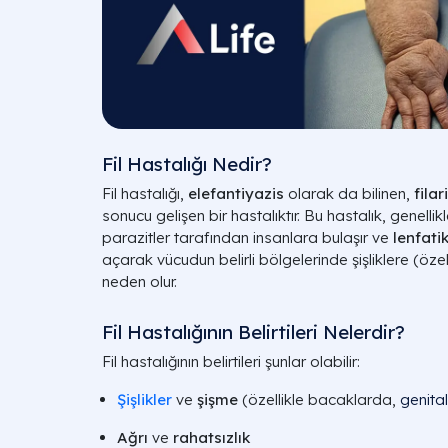
Fil Hastalığı Nedir?
Fil hastalığı,
elefantiyazis
olarak da bilinen,
filar
sonucu gelişen bir hastalıktır. Bu hastalık, genellik
parazitler tarafından insanlara bulaşır ve
lenfati
açarak vücudun belirli bölgelerinde şişliklere (öze
neden olur.
Fil Hastalığının Belirtileri Nelerdir?
Fil hastalığının belirtileri şunlar olabilir:
Şişlikler
ve
şişme
(özellikle bacaklarda,
genita
Ağrı
ve
rahatsızlık