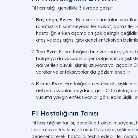
Fil hastalığı, genellikle 3 evrede gelişir:
Başlangıç Evresi
: Bu evrede hastalar, vücutların
rahatsızlık hissetmeyebilirler. Fakat, parazitler 
hastalığın erken aşamaları çok belirgin değildir
ateş ve baş ağrısı gibi genel enfeksiyon belirtile
İleri Evre
: Fil hastalığının bu evresinde şişlikler 
bölge ya da vücudun diğer bölgelerinde
şişlikl
adı verilen büyük, şişmiş uzuvlara yol açabilir. C
yaralar ve enfeksiyonlar da gözlemlenebilir.
Kronik Evre
: Hastalığın bu evresinde, şişlikler s
deformasyonlar meydana gelir. Cilt kalınlaşması, 
vücutta yaygın enfeksiyonlar görülebilir. Şişlik, sü
Fil Hastalığının Tanısı
Fil hastalığının tanısı, genellikle fiziksel muayene,
laboratuvar testleriyle konur. Doktorlar, şişlik ve
e
değerlendirerek, hastalığı teşhis edebilirler. Ayrıca, 