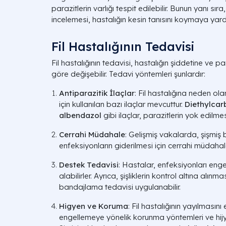
parazitlerin varlığı tespit edilebilir. Bunun yanı sıra
incelemesi, hastalığın kesin tanısını koymaya yardı
Fil Hastalığının Tedavisi
Fil hastalığının tedavisi, hastalığın şiddetine ve p
göre değişebilir. Tedavi yöntemleri şunlardır:
Antiparazitik İlaçlar
: Fil hastalığına neden ol
için kullanılan bazı ilaçlar mevcuttur.
Diethylcar
albendazol
gibi ilaçlar, parazitlerin yok edilmes
Cerrahi Müdahale
: Gelişmiş vakalarda, şişmiş
enfeksiyonların giderilmesi için cerrahi müdahale
Destek Tedavisi
: Hastalar, enfeksiyonları enge
alabilirler. Ayrıca, şişliklerin kontrol altına alın
bandajlama tedavisi uygulanabilir.
Higyen ve Koruma
: Fil hastalığının yayılmasını 
engellemeye yönelik korunma yöntemleri ve hijyen