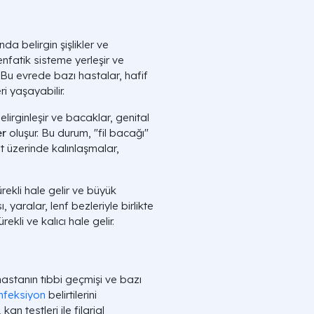
da belirgin şişlikler ve
lenfatik sisteme yerleşir ve
. Bu evrede bazı hastalar, hafif
ri yaşayabilir.
belirginleşir ve bacaklar, genital
er
oluşur. Bu durum, "fil bacağı"
ilt üzerinde kalınlaşmalar,
ürekli hale gelir ve büyük
yaralar, lenf bezleriyle birlikte
rekli ve kalıcı hale gelir.
 hastanın tıbbi geçmişi ve bazı
nfeksiyon
belirtilerini
kan testleri ile filarial