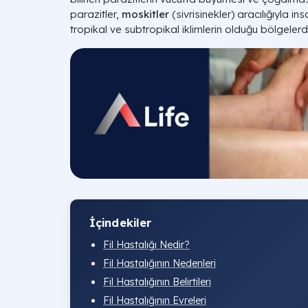
parazitler,
moskitler
(sivrisinekler) aracılığıyla in
tropikal ve subtropikal iklimlerin olduğu bölgelerd
İçindekiler
Fil Hastalığı Nedir?
Fil Hastalığının Nedenleri
Fil Hastalığının Belirtileri
Fil Hastalığının Evreleri