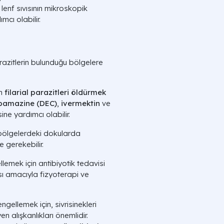
, lenf sıvısının mikroskopik
mcı olabilir.
arazitlerin bulunduğu bölgelere
an
filarial parazitleri öldürmek
bamazine (DEC)
,
ivermektin
ve
ine yardımcı olabilir.
 bölgelerdeki dokularda
 gerekebilir.
llemek için antibiyotik tedavisi
ması amacıyla fizyoterapi ve
engellemek için, sivrisinekleri
 alışkanlıkları önemlidir.