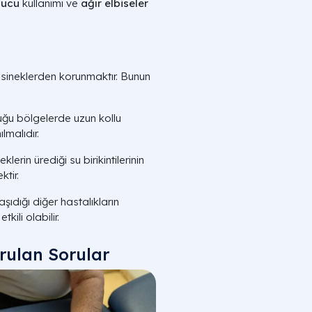
vucu
kullanımı ve
ağır elbiseler
risineklerden korunmaktır. Bunun
lduğu bölgelerde uzun kollu
lmalıdır.
neklerin ürediği su birikintilerinin
tir.
 taşıdığı diğer hastalıkların
kili olabilir.
orulan Sorular