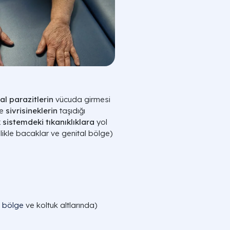
ial parazitlerin
vücuda girmesi
le
sivrisineklerin
taşıdığı
k sistemdeki tıkanıklıklara
yol
llikle bacaklar ve genital bölge)
l bölge
ve koltuk altlarında)