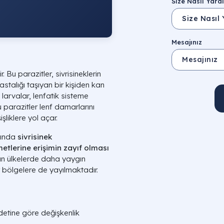
Size Nasıl Yardı
Mesajınız
ir. Bu parazitler, sivrisineklerin
astalığı taşıyan bir kişiden kan
u larvalar, lenfatik sisteme
parazitler lenf damarlarını
işliklere yol açar.
asında
sivrisinek
metlerine erişimin zayıf olması
lan ülkelerde daha yaygın
er bölgelere de yayılmaktadır.
iddetine göre değişkenlik