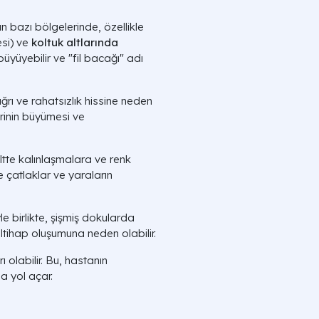
n bazı bölgelerinde, özellikle
esi) ve
koltuk altlarında
büyüyebilir ve "fil bacağı" adı
 ağrı ve rahatsızlık hissine neden
lerinin büyümesi ve
 ciltte kalınlaşmalara ve renk
ce çatlaklar ve yaraların
iyle birlikte, şişmiş dokularda
 iltihap oluşumuna neden olabilir.
 olabilir. Bu, hastanın
a yol açar.