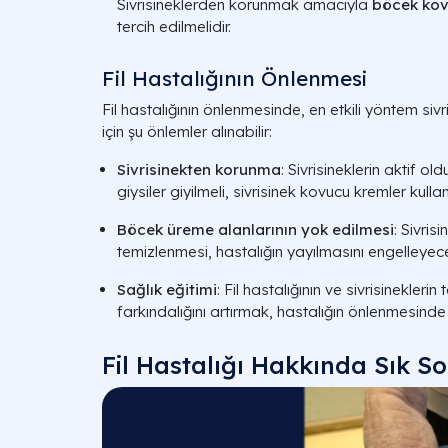
Sivrisineklerden korunmak amacıyla
böcek ko
tercih edilmelidir.
Fil Hastalığının Önlenmesi
Fil hastalığının önlenmesinde, en etkili yöntem siv
için şu önlemler alınabilir:
Sivrisinekten korunma
: Sivrisineklerin aktif o
giysiler giyilmeli, sivrisinek kovucu kremler kullanı
Böcek üreme alanlarının yok edilmesi
: Sivrisi
temizlenmesi, hastalığın yayılmasını engelleyecek
Sağlık eğitimi
: Fil hastalığının ve sivrisineklerin
farkındalığını artırmak, hastalığın önlenmesinde et
Fil Hastalığı Hakkında Sık S