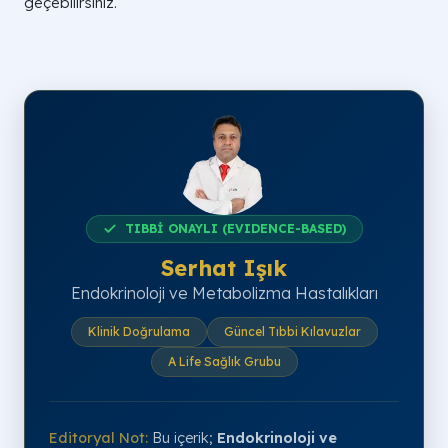
geçebilirsiniz.
TIBBİ ONAYLI (EVIDENCE-BASED)
Serhat Işık
Endokrinoloji ve Metabolizma Hastalıkları
Klinik Doğrulama
Güncel Tıbbi Kılavuzlar
A Life Sağlık Grubu
Editoryal Not:
Bu içerik;
Endokrinoloji ve