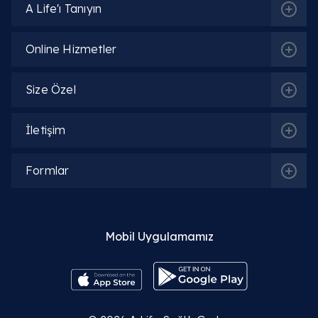
A Life'ı Tanıyın
İlgili Bölümler
Online Hizmetler
Size Özel
Acil Servis
İletişim
İlgili Hekimler
Formlar
Dr. Fatemeh Talebi Bahmanbeiglou
Mobil Uygulamamız
Detaylı Bilgi
Dr. Sebghatullah Chaman
Detaylı Bilgi