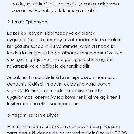
da düşünülebilir. Özellikle steroidler, anabolizanlar veya
bazı antiepileptik ilaçlar kıllanmayı artırabilir.
2. Lazer Epilasyon
Lazer epilasyon
, tıbbi tedaviye ek olarak
uygulandığında
kıllanmayı azaltmada etkili ve kalıcı
bir çözüm
sunabilir. Bu yöntemde, cildin altındaki kıl
kökleri lazer ışığı ile hedef alınarak tahrip edilir. Özellikle
yüz, çene, göğüs ve sırt bölgesi gibi estetik açıdan
rahatsızlık veren bölgelerde tercih edilir.
Ancak unutulmamalıdır ki
lazer epilasyon
, hormonal
dengesizlik düzeltilmeden tek başına kalıcı sonuç
vermez. Bu nedenle medikal tedaviyle birlikte
uygulanması önerilir. Ayrıca
koyu renk kıl ve açık tenli
kişilerde
daha etkili sonuçlar alınır.
3. Yaşam Tarzı ve Diyet
Hirsutizmin tedavisinde yalnızca ilaçlara değil,
yaşam
tarzı değişikliklerine
de önem verilmelidir. Özellikle PCOS