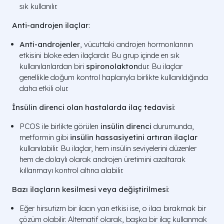
sık kullanılır.
Anti-androjen ilaçlar
:
Anti-androjenler
, vücuttaki androjen hormonlarının
etkisini bloke eden ilaçlardır. Bu grup içinde en sık
kullanılanlardan biri
spironolakton
dur. Bu ilaçlar
genellikle doğum kontrol haplarıyla birlikte kullanıldığında
daha etkili olur.
İnsülin direnci olan hastalarda ilaç tedavisi
:
PCOS ile birlikte görülen
insülin direnci
durumunda,
metformin gibi
insülin hassasiyetini artıran ilaçlar
kullanılabilir. Bu ilaçlar, hem insülin seviyelerini düzenler
hem de dolaylı olarak androjen üretimini azaltarak
kıllanmayı kontrol altına alabilir.
Bazı ilaçların kesilmesi veya değiştirilmesi
:
Eğer hirsutizm bir ilacın yan etkisi ise, o ilacı bırakmak bir
çözüm olabilir. Alternatif olarak, başka bir ilaç kullanmak