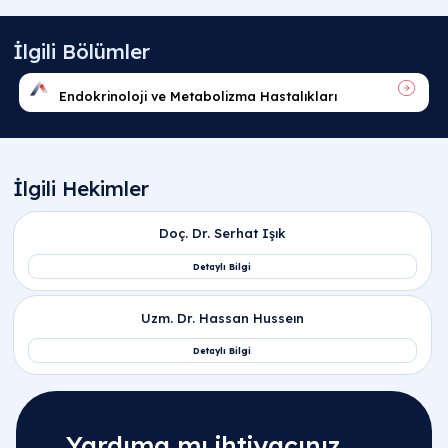
Yardıma mı ihtiyacınız