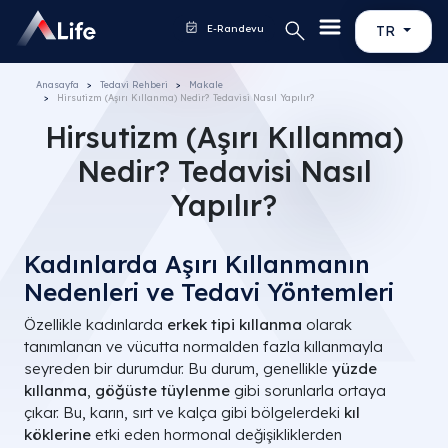
E-Randevu
TR
Anasayfa
Tedavi Rehberi
Makale
Hirsutizm (Aşırı Kıllanma) Nedir? Tedavisi Nasıl Yapılır?
Hirsutizm (Aşırı Kıllanma)
Nedir? Tedavisi Nasıl
Yapılır?
Kadınlarda Aşırı Kıllanmanın
Nedenleri ve Tedavi Yöntemleri
Özellikle kadınlarda
erkek tipi kıllanma
olarak
tanımlanan ve vücutta normalden fazla kıllanmayla
seyreden bir durumdur. Bu durum, genellikle
yüzde
kıllanma
,
göğüste tüylenme
gibi sorunlarla ortaya
çıkar. Bu, karın, sırt ve kalça gibi bölgelerdeki
kıl
köklerine
etki eden hormonal değişikliklerden