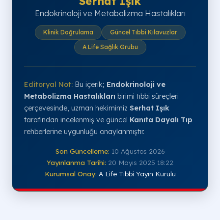
Serhat Işık
Endokrinoloji ve Metabolizma Hastalıkları
Klinik Doğrulama
Güncel Tıbbi Kılavuzlar
A Life Sağlık Grubu
Editoryal Not:
Bu içerik;
Endokrinoloji ve
Metabolizma Hastalıkları
birimi tıbbi süreçleri
çerçevesinde, uzman hekimimiz
Serhat Işık
tarafından incelenmiş ve güncel
Kanıta Dayalı Tıp
rehberlerine uygunluğu onaylanmıştır.
Son Güncelleme:
10 Ağustos 2026
Yayınlanma Tarihi:
20 Mayıs 2025 18:22
Kurumsal Onay:
A Life Tıbbi Yayın Kurulu