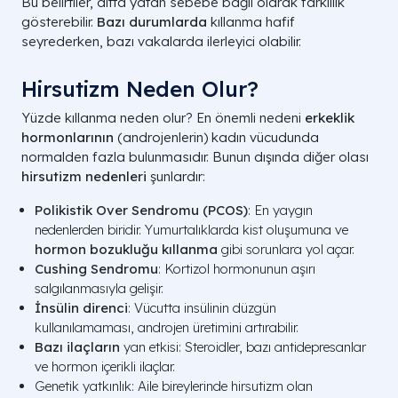
Bu belirtiler, altta yatan sebebe bağlı olarak farklılık
gösterebilir.
Bazı durumlarda
kıllanma hafif
seyrederken, bazı vakalarda ilerleyici olabilir.
Hirsutizm Neden Olur?
Yüzde kıllanma neden olur? En önemli nedeni
erkeklik
hormonlarının
(androjenlerin) kadın vücudunda
normalden fazla bulunmasıdır. Bunun dışında diğer olası
hirsutizm nedenleri
şunlardır:
Polikistik Over Sendromu (PCOS)
: En yaygın
nedenlerden biridir. Yumurtalıklarda kist oluşumuna ve
hormon bozukluğu kıllanma
gibi sorunlara yol açar.
Cushing Sendromu
: Kortizol hormonunun aşırı
salgılanmasıyla gelişir.
İnsülin direnci
: Vücutta insülinin düzgün
kullanılamaması, androjen üretimini artırabilir.
Bazı ilaçların
yan etkisi: Steroidler, bazı antidepresanlar
ve hormon içerikli ilaçlar.
Genetik yatkınlık: Aile bireylerinde hirsutizm olan