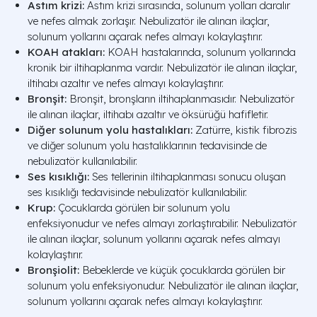
Astım krizi:
Astım krizi sırasında, solunum yolları daralır
ve nefes almak zorlaşır. Nebulizatör ile alınan ilaçlar,
solunum yollarını açarak nefes almayı kolaylaştırır.
KOAH atakları:
KOAH hastalarında, solunum yollarında
kronik bir iltihaplanma vardır. Nebulizatör ile alınan ilaçlar,
iltihabı azaltır ve nefes almayı kolaylaştırır.
Bronşit:
Bronşit, bronşların iltihaplanmasıdır. Nebulizatör
ile alınan ilaçlar, iltihabı azaltır ve öksürüğü hafifletir.
Diğer solunum yolu hastalıkları:
Zatürre, kistik fibrozis
ve diğer solunum yolu hastalıklarının tedavisinde de
nebulizatör kullanılabilir.
Ses kısıklığı:
Ses tellerinin iltihaplanması sonucu oluşan
ses kısıklığı tedavisinde nebulizatör kullanılabilir.
Krup:
Çocuklarda görülen bir solunum yolu
enfeksiyonudur ve nefes almayı zorlaştırabilir. Nebulizatör
ile alınan ilaçlar, solunum yollarını açarak nefes almayı
kolaylaştırır.
Bronşiolit:
Bebeklerde ve küçük çocuklarda görülen bir
solunum yolu enfeksiyonudur. Nebulizatör ile alınan ilaçlar,
solunum yollarını açarak nefes almayı kolaylaştırır.