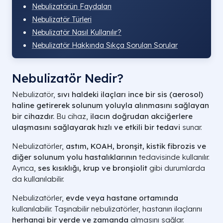
Nebulizatörün Faydaları
Nebulizatör Türleri
Nebulizatör Nasıl Kullanılır?
Nebulizatör Hakkında Sıkça Sorulan Sorular
Nebulizatör Nedir?
Nebulizatör,
sıvı haldeki ilaçları ince bir sis (aerosol)
haline getirerek solunum yoluyla alınmasını sağlayan
bir cihazdır.
Bu cihaz,
ilacın doğrudan akciğerlere
ulaşmasını sağlayarak hızlı ve etkili bir tedavi
sunar.
Nebulizatörler,
astım, KOAH, bronşit, kistik fibrozis ve
diğer solunum yolu hastalıklarının
tedavisinde kullanılır.
Ayrıca,
ses kısıklığı, krup ve bronşiolit
gibi durumlarda
da kullanılabilir.
Nebulizatörler,
evde veya hastane ortamında
kullanılabilir. Taşınabilir nebulizatörler, hastanın ilaçlarını
herhangi bir yerde ve zamanda
almasını sağlar.