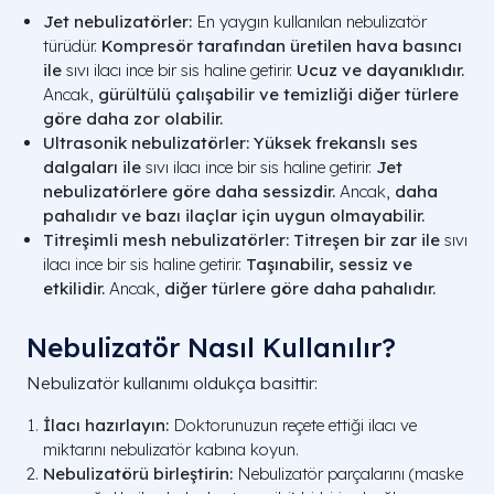
Jet nebulizatörler:
En yaygın kullanılan nebulizatör
türüdür.
Kompresör tarafından üretilen hava basıncı
ile
sıvı ilacı ince bir sis haline getirir.
Ucuz ve dayanıklıdır.
Ancak,
gürültülü çalışabilir ve temizliği diğer türlere
göre daha zor olabilir.
Ultrasonik nebulizatörler:
Yüksek frekanslı ses
dalgaları ile
sıvı ilacı ince bir sis haline getirir.
Jet
nebulizatörlere göre daha sessizdir.
Ancak,
daha
pahalıdır ve bazı ilaçlar için uygun olmayabilir.
Titreşimli mesh nebulizatörler:
Titreşen bir zar ile
sıvı
ilacı ince bir sis haline getirir.
Taşınabilir, sessiz ve
etkilidir.
Ancak,
diğer türlere göre daha pahalıdır.
Nebulizatör Nasıl Kullanılır?
Nebulizatör kullanımı oldukça basittir:
İlacı hazırlayın:
Doktorunuzun reçete ettiği ilacı ve
miktarını nebulizatör kabına koyun.
Nebulizatörü birleştirin:
Nebulizatör parçalarını (maske