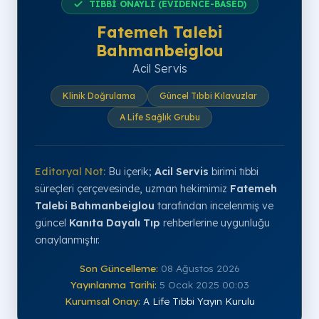
TIBBİ ONAYLI (EVIDENCE-BASED)
Fatemeh Talebi
Bahmanbeiglou
Acil Servis
Klinik Doğrulama
Güncel Tıbbi Kılavuzlar
A Life Sağlık Grubu
Editoryal Not:
Bu içerik;
Acil Servis
birimi tıbbi
süreçleri çerçevesinde, uzman hekimimiz
Fatemeh
Talebi Bahmanbeiglou
tarafından incelenmiş ve
güncel
Kanıta Dayalı Tıp
rehberlerine uygunluğu
onaylanmıştır.
Son Güncelleme:
08 Ağustos 2026
Yayınlanma Tarihi:
5 Ocak 2025 00:03
Kurumsal Onay:
A Life Tıbbi Yayın Kurulu