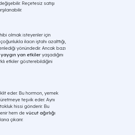
ğişebilir. Reçetesiz satışı
ılanabilir.
hibi olmak isteyenler için
 çoğunlukla ilacın iştahı azalttığı,
enlediği yönündedir. Ancak bazı
i
yaygın yan etkiler
yaşadığını
klı etkiler gösterebildiğini
aklit eder. Bu hormon, yemek
 üretmeye teşvik eder. Aynı
kluk hissi gönderir. Bu
enir hem de
vücut ağırlığı
ana çıkarır.