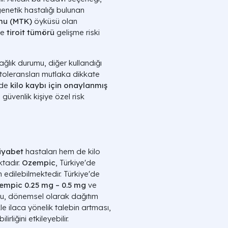
enetik hastalığı bulunan
omu (MTK)
öyküsü olan
de
tiroit tümörü
gelişme riski
ağlık durumu, diğer kullandığı
 toleransları mutlaka dikkate
de
kilo kaybı için onaylanmış
güvenlik kişiye özel risk
diyabet
hastaları hem de kilo
ktadır.
Ozempic
, Türkiye'de
 edilebilmektedir. Türkiye'de
empic 0.25 mg – 0.5 mg
ve
rumu, dönemsel olarak dağıtım
kle ilaca yönelik talebin artması,
irliğini etkileyebilir.