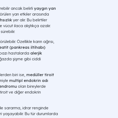
rebilir ancak belirli
yaygın yan
görülen yan etkiler arasında
hsızlık
yer alır. Bu belirtiler
 vücut ilaca alıştıkça azalır.
rebilir.
ülebilir. Özellikle karın ağrısı,
atit (pankreas iltihabı)
ca bazı hastalarda
alerjik
azda şişme gibi ciddi
erden biri ise,
medüller tiroit
eniyle
multipl endokrin adı
 sendromu
olan bireylerde
tiroit ve diğer endokrin
de sararma, idrar renginde
eri yaşayabilir. Bu tür durumlarda