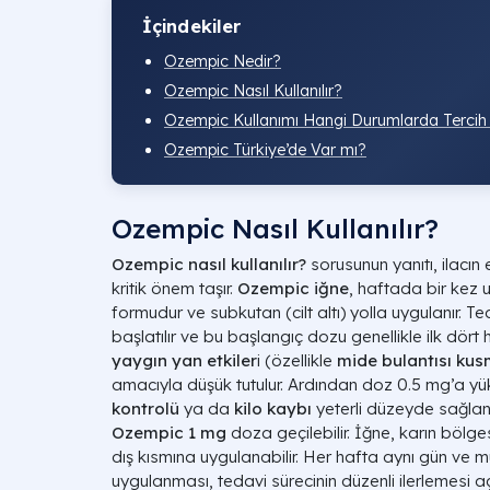
İçindekiler
Ozempic Nedir?
Ozempic Nasıl Kullanılır?
Ozempic Kullanımı Hangi Durumlarda Tercih E
Ozempic Türkiye’de Var mı?
Ozempic Nasıl Kullanılır?
Ozempic nasıl kullanılır?
sorusunun yanıtı, ilacın 
kritik önem taşır.
Ozempic iğne
, haftada bir kez 
formudur ve subkutan (cilt altı) yolla uygulanır. T
başlatılır ve bu başlangıç dozu genellikle ilk dör
yaygın yan etkiler
i (özellikle
mide bulantısı kus
amacıyla düşük tutulur. Ardından doz 0.5 mg’a yüks
kontrolü
ya da
kilo kaybı
yeterli düzeyde sağla
Ozempic 1 mg
doza geçilebilir. İğne, karın bölge
dış kısmına uygulanabilir. Her hafta aynı gün ve
uygulanması, tedavi sürecinin düzenli ilerlemesi açı