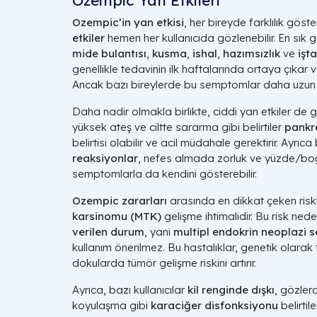
Ozempic Yan Etkileri
Ozempic’in yan etkisi
, her bireyde farklılık göste
etkiler
hemen her kullanıcıda gözlenebilir. En sık 
mide bulantısı
,
kusma
,
ishal
,
hazımsızlık
ve
işta
genellikle tedavinin ilk haftalarında ortaya çıkar ve
Ancak bazı bireylerde bu semptomlar daha uzun sü
Daha nadir olmakla birlikte, ciddi yan etkiler de gör
yüksek ateş ve ciltte sararma gibi belirtiler
pankre
belirtisi olabilir ve acil müdahale gerektirir. Ayrı
reaksiyonlar
, nefes almada zorluk ve yüzde/boğ
semptomlarla da kendini gösterebilir.
Ozempic zararları
arasında en dikkat çeken riskl
karsinomu (MTK)
gelişme ihtimalidir. Bu risk ned
verilen durum
, yani
multipl endokrin neoplazi
kullanım önerilmez. Bu hastalıklar, genetik olarak 
dokularda tümör gelişme riskini artırır.
Ayrıca, bazı kullanıcılar
kil renginde dışkı
, gözler
koyulaşma gibi
karaciğer disfonksiyonu
belirtil