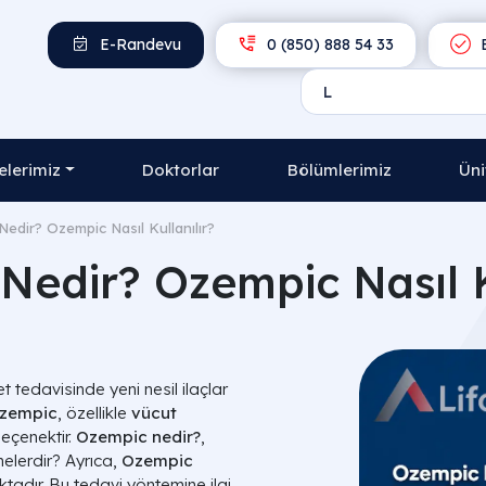
E-Randevu
0 (850) 888 54 33
E
lerimiz
Doktorlar
Bölümlerimiz
Üni
edir? Ozempic Nasıl Kullanılır?
edir? Ozempic Nasıl K
 tedavisinde yeni nesil ilaçlar
zempic
, özellikle
vücut
seçenektir.
Ozempic nedir?
,
elerdir? Ayrıca,
Ozempic
adır. Bu tedavi yöntemine ilgi