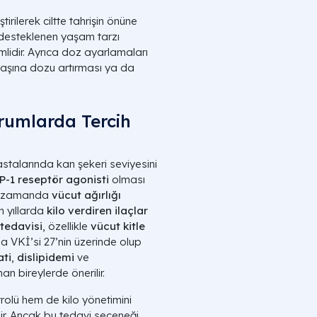
rilerek ciltte tahrişin önüne
 desteklenen yaşam tarzı
nemlidir. Ayrıca doz ayarlamaları
başına dozu artırması ya da
rumlarda Tercih
stalarında kan şekeri seviyesini
P-1 reseptör agonisti
olması
nı zamanda
vücut ağırlığı
n yıllarda
kilo verdiren ilaçlar
tedavisi
, özellikle
vücut kitle
a VKİ’si 27’nin üzerinde olup
ati
,
dislipidemi
ve
nan bireylerde önerilir.
olü hem de kilo yönetimini
lir. Ancak bu tedavi seçeneği,