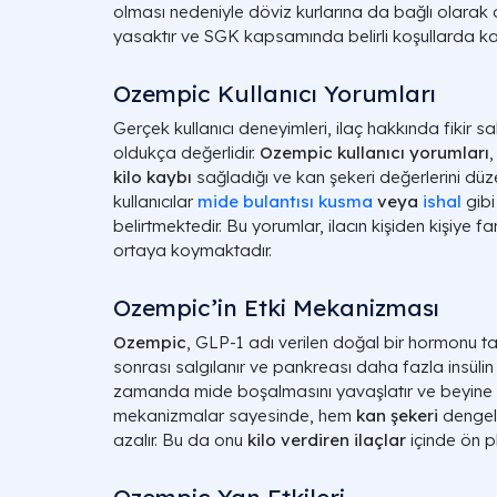
olması nedeniyle döviz kurlarına da bağlı olarak de
yasaktır ve SGK kapsamında belirli koşullarda karş
Ozempic Kullanıcı Yorumları
Gerçek kullanıcı deneyimleri, ilaç hakkında fikir sa
oldukça değerlidir.
Ozempic kullanıcı yorumları
,
kilo kaybı
sağladığı ve kan şekeri değerlerini düz
kullanıcılar
mide bulantısı kusma
veya
ishal
gib
belirtmektedir. Bu yorumlar, ilacın kişiden kişiye far
ortaya koymaktadır.
Ozempic’in Etki Mekanizması
Ozempic
, GLP-1 adı verilen doğal bir hormonu t
sonrası salgılanır ve pankreası daha fazla insülin
zamanda mide boşalmasını yavaşlatır ve beyine to
mekanizmalar sayesinde, hem
kan şekeri
dengel
azalır. Bu da onu
kilo verdiren ilaçlar
içinde ön pl