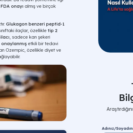
,
FDA onayı
almış ve birçok
ır.
Glukagon benzeri peptid-1
nıftaki ilaçlar, özellikle
tip 2
ilacı
, sadece kan şekeri
in onaylanmış
etkili bir tedavi
n Ozempic, özellikle diyet ve
ğlayabilir.
Bi
Araştırdığı
Adınız/Soyadın