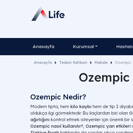
Anasayfa
Kurumsal
Hastane
Anasayfa
Tedavi Rehberi
Makale
Ozempic N
Ozempic N
Ozempic Nedir?
Modern tıpta, hem
kilo kaybı
hem de tip 2 diyabet
oldukça ilgi görmektedir. Bu ilaçlardan biri olan
O
ağırlığını
kontrol etmek isteyenler için önemli bir 
Ozempic nasıl kullanılır?
,
Ozempic yan etkileri
n
Türkiye fiyatı
hakkında da sorular sıkça sorulmakt