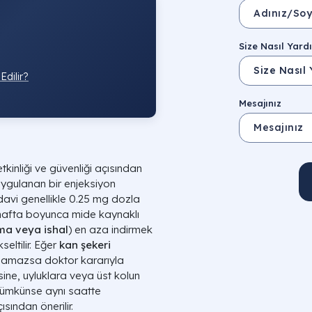
Size Nasıl Yardı
dilir?
Mesajınız
etkinliği ve güvenliği açısından
uygulanan bir enjeksiyon
edavi genellikle 0.25 mg dozla
t hafta boyunca mide kaynaklı
ma veya ishal
) en aza indirmek
eltilir. Eğer
kan şekeri
namazsa doktor kararıyla
sine, uyluklara veya üst kolun
 mümkünse aynı saatte
sından önerilir.