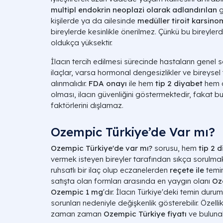
multipl endokrin neoplazi olarak adlandırılan
g
kişilerde ya da ailesinde
medüller tiroit karsin
bireylerde kesinlikle önerilmez. Çünkü bu bireyler
oldukça yüksektir.
İlacın tercih edilmesi sürecinde hastaların genel s
ilaçlar, varsa hormonal dengesizlikler ve bireysel
alınmalıdır.
FDA onayı
ile hem
tip 2 diyabet
hem 
olması, ilacın güvenliğini göstermektedir, fakat bu 
faktörlerini dışlamaz.
Ozempic Türkiye’de Var mı?
Ozempic Türkiye'de var mı?
sorusu, hem
tip 2 
vermek isteyen bireyler tarafından sıkça sorulma
ruhsatlı bir ilaç olup eczanelerden
reçete ile
temin
satışta olan formları arasında en yaygın olanı
Oz
Ozempic 1 mg
'dır. İlacın Türkiye'deki temin du
sorunları nedeniyle değişkenlik gösterebilir. Özelli
zaman zaman
Ozempic Türkiye fiyatı
ve bulunabil