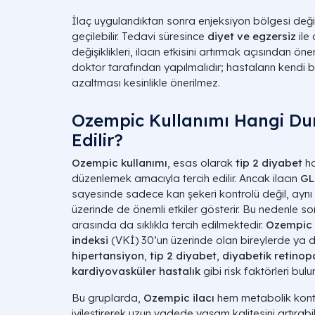
İlaç uygulandıktan sonra enjeksiyon bölgesi değişti
geçilebilir. Tedavi süresince
diyet ve egzersiz
ile
değişiklikleri, ilacın etkisini artırmak açısından ö
doktor tarafından yapılmalıdır; hastaların kendi 
azaltması kesinlikle önerilmez.
Ozempic Kullanımı Hangi Du
Edilir?
Ozempic kullanımı
, esas olarak
tip 2 diyabet
ha
düzenlemek amacıyla tercih edilir. Ancak ilacın
GL
sayesinde sadece kan şekeri kontrolü değil, ay
üzerinde de önemli etkiler gösterir. Bu nedenle so
arasında da sıklıkla tercih edilmektedir.
Ozempic 
indeksi
(VKİ) 30’un üzerinde olan bireylerde ya d
hipertansiyon
,
tip 2 diyabet
,
diyabetik retinop
kardiyovasküler hastalık
gibi risk faktörleri bulu
Bu gruplarda,
Ozempic ilacı
hem metabolik kontr
iyileştirerek uzun vadede yaşam kalitesini artırabi